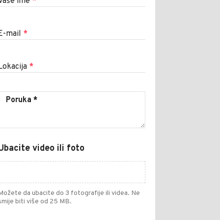
Vaše ime
*
E-mail
*
Lokacija
*
Ubacite video ili foto
Možete da ubacite do 3 fotografije ili videa. Ne
smije biti više od 25 MB.