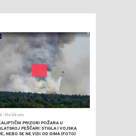
0
0
Pre 54 min
N
|
ALIPTIČNI PRIZORI POŽARA U
BLATSKOJ PEŠČARI: STIGLA I VOJSKA
JE, NEBO SE NE VIDI OD DIMA (FOTO)