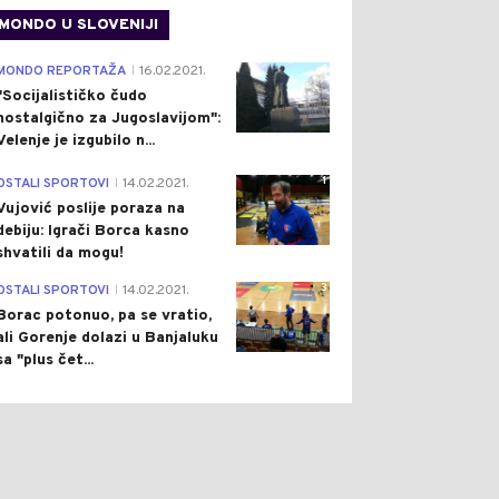
MONDO U SLOVENIJI
4
MONDO REPORTAŽA
16.02.2021.
|
"Socijalističko čudo
nostalgično za Jugoslavijom":
Velenje je izgubilo n...
1
OSTALI SPORTOVI
14.02.2021.
|
Vujović poslije poraza na
debiju: Igrači Borca kasno
shvatili da mogu!
3
OSTALI SPORTOVI
14.02.2021.
|
Borac potonuo, pa se vratio,
ali Gorenje dolazi u Banjaluku
sa "plus čet...