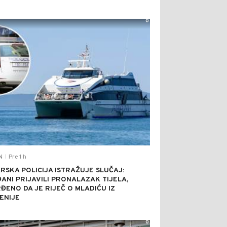
0
Pre 1 h
N
|
RSKA POLICIJA ISTRAŽUJE SLUČAJ:
ANI PRIJAVILI PRONALAZAK TIJELA,
ĐENO DA JE RIJEČ O MLADIĆU IZ
ENIJE
0