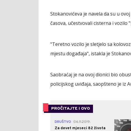
Stokanovićeva je navela da su u ovoj
časova, učestvovali cisterna i vozilo 
"Teretno vozilo je sletjelo sa kolovo
mjestu događaja", istakla je Stokano
Saobraćaj je na ovoj dionici bio obu
policijskog uviđaja, saopšteno je iz
PROČITAJTE I OVO
DRUŠTVO
06.11.2019.
|
Za devet mjeseci 82 života