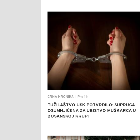
Pre 1 h
CRNA HRONIKA
|
TUŽILAŠTVO USK POTVRDILO: SUPRUGA
OSUMNJIČENA ZA UBISTVO MUŠKARCA U
BOSANSKOJ KRUPI