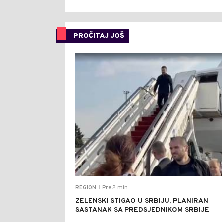
PROČITAJ JOŠ
Pre 2 min
REGION
|
ZELENSKI STIGAO U SRBIJU, PLANIRAN
SASTANAK SA PREDSJEDNIKOM SRBIJE