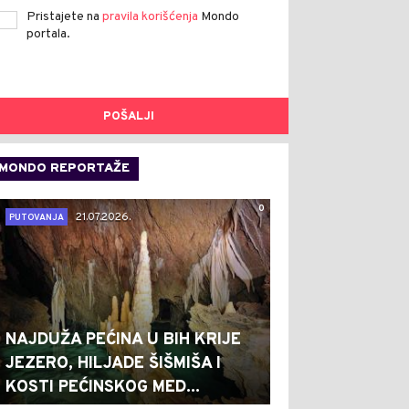
Pristajete na
pravila korišćenja
Mondo
portala.
POŠALJI
MONDO REPORTAŽE
0
21.07.2026.
PUTOVANJA
NAJDUŽA PEĆINA U BIH KRIJE
JEZERO, HILJADE ŠIŠMIŠA I
KOSTI PEĆINSKOG MED...