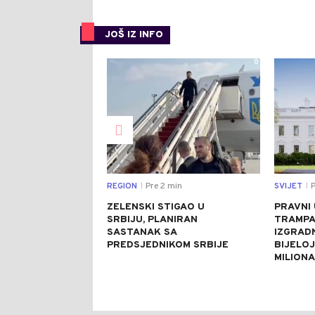
JOŠ IZ INFO
0
REGION
Pre 2 min
SVIJET
P
|
|
ZELENSKI STIGAO U
PRAVNI
SRBIJU, PLANIRAN
TRAMPA
SASTANAK SA
IZGRAD
PREDSJEDNIKOM SRBIJE
BIJELOJ
MILION