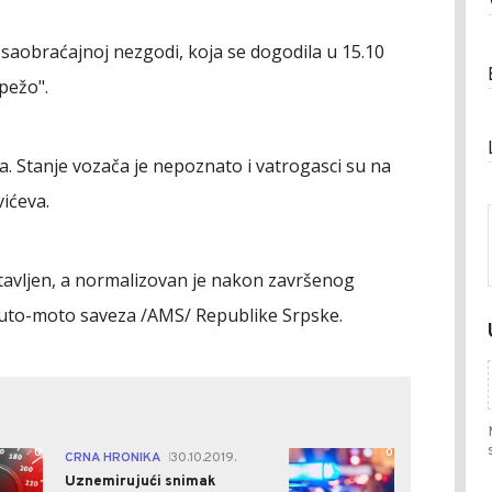
 saobraćajnoj nezgodi, koja se dogodila u 15.10
"pežo".
za. Stanje vozača je nepoznato i vatrogasci su na
vićeva.
stavljen, a normalizovan je nakon završenog
 Auto-moto saveza /AMS/ Republike Srpske.
0
0
CRNA HRONIKA
30.10.2019.
|
Uznemirujući snimak