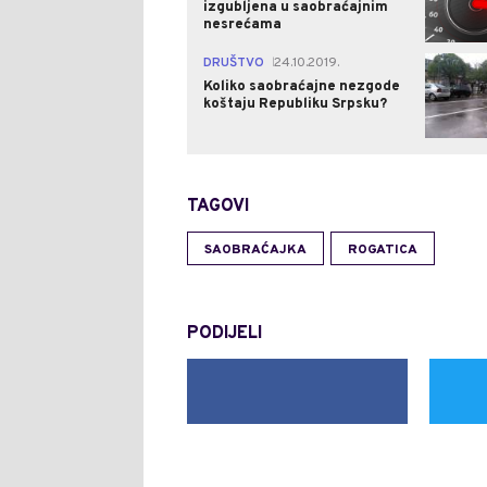
izgubljena u saobraćajnim
nesrećama
DRUŠTVO
24.10.2019.
|
Koliko saobraćajne nezgode
koštaju Republiku Srpsku?
TAGOVI
SAOBRAĆAJKA
ROGATICA
PODIJELI