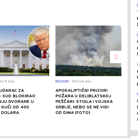
0
0
re 11 min
REGION
Pre 54 min
CRNA
|
 UDARAC ZA
APOKALIPTIČNI PRIZORI
TUŽ
: SUD BLOKIRAO
POŽARA U DELIBLATSKOJ
POT
NJU DVORANE U
PEŠČARI: STIGLA I VOJSKA
OSU
 KUĆI OD 400
SRBIJE, NEBO SE NE VIDI
UBI
A DOLARA
OD DIMA (FOTO)
BOS