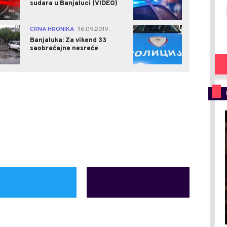
sudara u Banjaluci (VIDEO)
0
1
CRNA HRONIKA
16.09.2019.
|
Banjaluka: Za vikend 33
saobraćajne nesreće