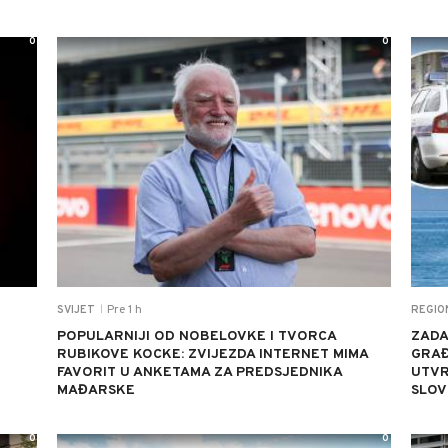
0
0
Pre 1 h
SVIJET
REGIO
|
POPULARNIJI OD NOBELOVKE I TVORCA
ZADA
RUBIKOVE KOCKE: ZVIJEZDA INTERNET MIMA
GRAĐ
FAVORIT U ANKETAMA ZA PREDSJEDNIKA
UTVR
MAĐARSKE
SLOV
0
0