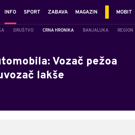
INFO
SPORT
ZABAVA
MAGAZIN
MOBIT
KA
DRUŠTVO
CRNA HRONIKA
BANJALUKA
REGION
automobila: Vozač pežoa
suvozač lakše