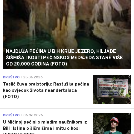
NAJDUŽA PEĆINA U BIH KRIJE JEZERO, HILJADE
ŠIŠMIŠA I KOSTI PEĆINSKOG MEDVJEDA STARE VIŠE
OD 20.000 GODINA (FOTO)
0
DRUŠTVO
28.06.2026.
|
Teslić čuva praistoriju: Rastuška pećina
kao svjedok života neandertalaca
(FOTO)
0
DRUŠTVO
06.06.2026.
|
U Mićinoj pećini s mladim naučnikom iz
BiH: Istina o šišmišima i mitu o kosi