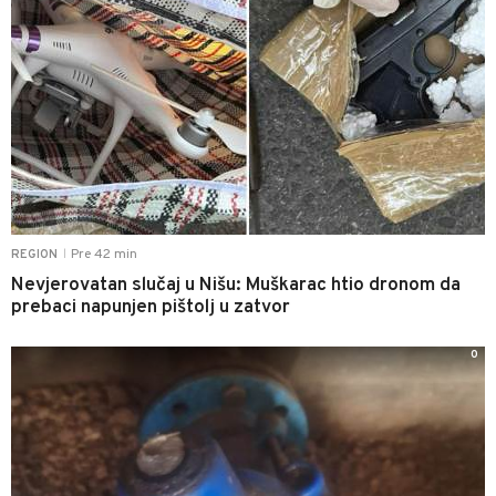
Pre 42 min
REGION
|
Nevjerovatan slučaj u Nišu: Muškarac htio dronom da
prebaci napunjen pištolj u zatvor
0