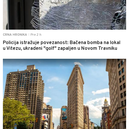
Pre 2 h
CRNA HRONIKA
|
Policija istražuje povezanost: Bačena bomba na lokal
u Vitezu, ukradeni "golf" zapaljen u Novom Travniku
0