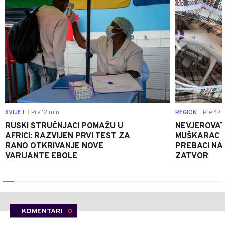
SVIJET
Pre 12 min
REGION
Pre 42 
|
|
RUSKI STRUČNJACI POMAŽU U
NEVJEROVATA
AFRICI: RAZVIJEN PRVI TEST ZA
MUŠKARAC H
RANO OTKRIVANJE NOVE
PREBACI NA
VARIJANTE EBOLE
ZATVOR
KOMENTARI
0