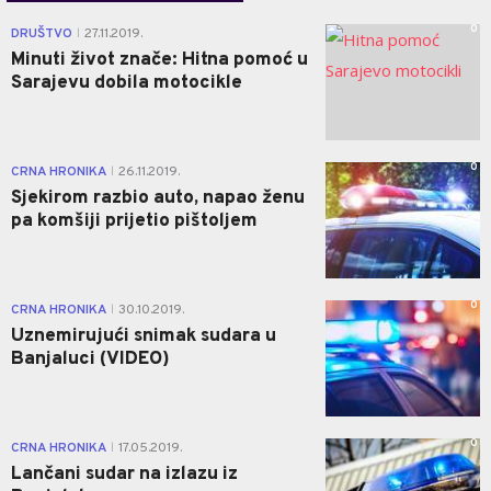
0
DRUŠTVO
27.11.2019.
|
Minuti život znače: Hitna pomoć u
Sarajevu dobila motocikle
0
CRNA HRONIKA
26.11.2019.
|
Sjekirom razbio auto, napao ženu
pa komšiji prijetio pištoljem
0
CRNA HRONIKA
30.10.2019.
|
Uznemirujući snimak sudara u
Banjaluci (VIDEO)
0
CRNA HRONIKA
17.05.2019.
|
Lančani sudar na izlazu iz