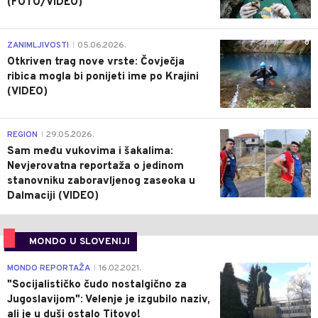
(FOTO/VIDEO)
0
ZANIMLJIVOSTI
05.06.2026.
|
Otkriven trag nove vrste: Čovječja
ribica mogla bi ponijeti ime po Krajini
(VIDEO)
0
REGION
29.05.2026.
|
Sam među vukovima i šakalima:
Nevjerovatna reportaža o jedinom
stanovniku zaboravljenog zaseoka u
Dalmaciji (VIDEO)
MONDO U SLOVENIJI
4
MONDO REPORTAŽA
16.02.2021.
|
"Socijalističko čudo nostalgično za
Jugoslavijom": Velenje je izgubilo naziv,
ali je u duši ostalo Titovo!