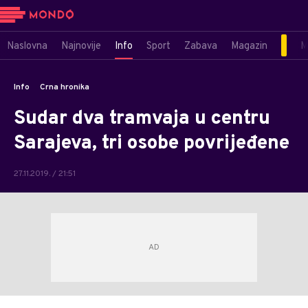
Naslovna
Najnovije
Info
Sport
Zabava
Magazin
M
Info
Crna hronika
Sudar dva tramvaja u centru
Sarajeva, tri osobe povrijeđene
27.11.2019. / 21:51