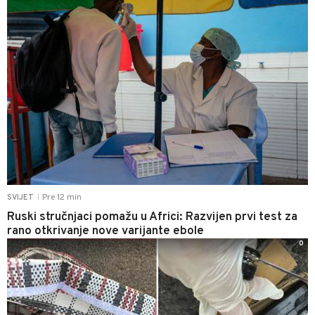
Pre 12 min
SVIJET
|
Ruski stručnjaci pomažu u Africi: Razvijen prvi test za
rano otkrivanje nove varijante ebole
0