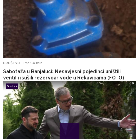
Pre 54 min
DRUŠTVO
|
Sabotaža u Banjaluci: Nesavjesni pojedinci uništili
ventil i isušili rezervoar vode u Rekavicama (FOTO)
0
5 slika