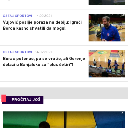
1
OSTALI SPORTOVI
14.02.2021.
|
Vujović poslije poraza na debiju: Igrači
Borca kasno shvatili da mogu!
3
OSTALI SPORTOVI
14.02.2021.
|
Borac potonuo, pa se vratio, ali Gorenje
dolazi u Banjaluku sa "plus četiri"!
PROČITAJ JOŠ
0