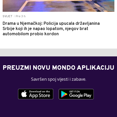
Pre 3 h
SVIJET
|
Drama u Njemačkoj: Policija upucala državljanina
Srbije koji ih je napao lopatom, njegov brat
automobilom probio kordon
PREUZMI NOVU MONDO APLIKACIJU
Savršen spoj vijesti i zabave.