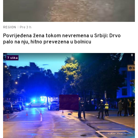
Pre 3 h
REGION
|
Povrijeđena žena tokom nevremena u Srbiji: Drvo
palo na nju, hitno prevezena u bolnicu
0
7 slika