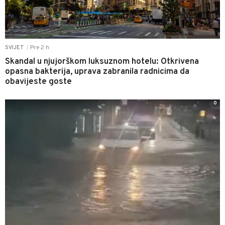
Pre 2 h
SVIJET
|
Skandal u njujorškom luksuznom hotelu: Otkrivena
opasna bakterija, uprava zabranila radnicima da
obavijeste goste
0