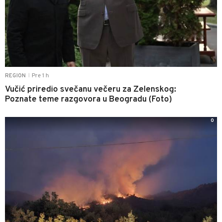
Pre 1 h
REGION
|
Vučić priredio svečanu večeru za Zelenskog:
Poznate teme razgovora u Beogradu (Foto)
0