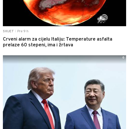
Pre 9 h
SVIJET
|
Crveni alarm za cijelu Italiju: Temperature asfalta
prelaze 60 stepeni, ima i žrtava
0