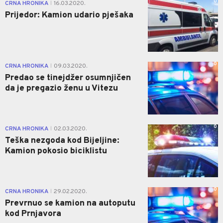
0
CRNA HRONIKA
16.03.2020.
|
Prijedor: Kamion udario pješaka
0
CRNA HRONIKA
09.03.2020.
|
Predao se tinejdžer osumnjičen
da je pregazio ženu u Vitezu
0
CRNA HRONIKA
02.03.2020.
|
Teška nezgoda kod Bijeljine:
Kamion pokosio biciklistu
0
CRNA HRONIKA
29.02.2020.
|
Prevrnuo se kamion na autoputu
kod Prnjavora