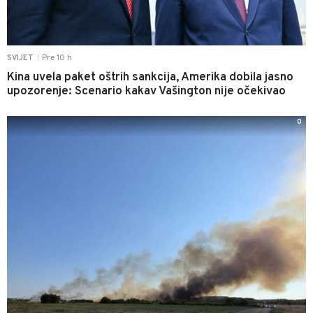
Pre 10 h
SVIJET
|
Kina uvela paket oštrih sankcija, Amerika dobila jasno
upozorenje: Scenario kakav Vašington nije očekivao
0