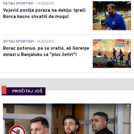
1
OSTALI SPORTOVI
14.02.2021.
|
Vujović poslije poraza na debiju: Igrači
Borca kasno shvatili da mogu!
3
OSTALI SPORTOVI
14.02.2021.
|
Borac potonuo, pa se vratio, ali Gorenje
dolazi u Banjaluku sa "plus četiri"!
PROČITAJ JOŠ
0