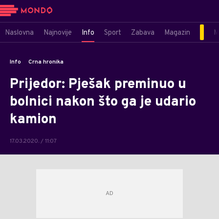
Naslovna
Najnovije
Info
Sport
Zabava
Magazin
M
Info
Crna hronika
Prijedor: Pješak preminuo u
bolnici nakon što ga je udario
kamion
17.03.2020. / 11:07