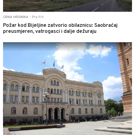
Pre 11 h
CRNA HRONIKA
|
Požar kod Bijeljine zatvorio obilaznicu: Saobraćaj
preusmjeren, vatrogasci i dalje dežuraju
1