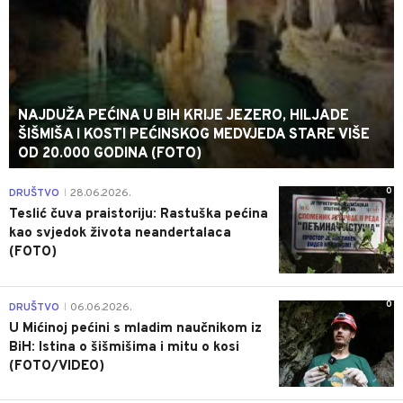
NAJDUŽA PEĆINA U BIH KRIJE JEZERO, HILJADE
ŠIŠMIŠA I KOSTI PEĆINSKOG MEDVJEDA STARE VIŠE
OD 20.000 GODINA (FOTO)
0
DRUŠTVO
28.06.2026.
|
Teslić čuva praistoriju: Rastuška pećina
kao svjedok života neandertalaca
(FOTO)
0
DRUŠTVO
06.06.2026.
|
U Mićinoj pećini s mladim naučnikom iz
BiH: Istina o šišmišima i mitu o kosi
(FOTO/VIDEO)