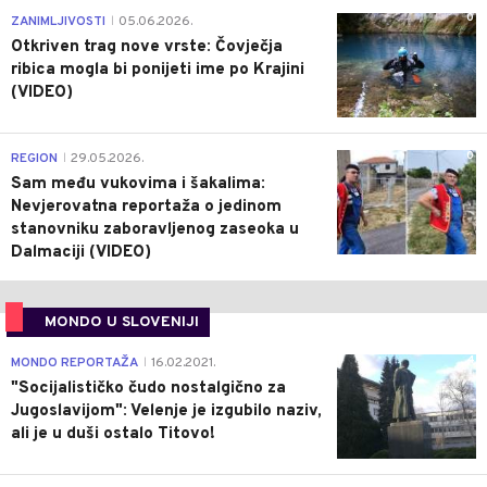
0
ZANIMLJIVOSTI
05.06.2026.
|
Otkriven trag nove vrste: Čovječja
ribica mogla bi ponijeti ime po Krajini
(VIDEO)
0
REGION
29.05.2026.
|
Sam među vukovima i šakalima:
Nevjerovatna reportaža o jedinom
stanovniku zaboravljenog zaseoka u
Dalmaciji (VIDEO)
MONDO U SLOVENIJI
4
MONDO REPORTAŽA
16.02.2021.
|
"Socijalističko čudo nostalgično za
Jugoslavijom": Velenje je izgubilo naziv,
ali je u duši ostalo Titovo!