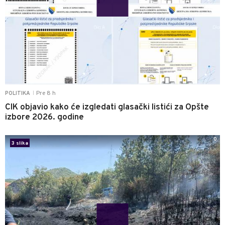
Pre 8 h
POLITIKA
|
CIK objavio kako će izgledati glasački listići za Opšte
izbore 2026. godine
0
3 slika