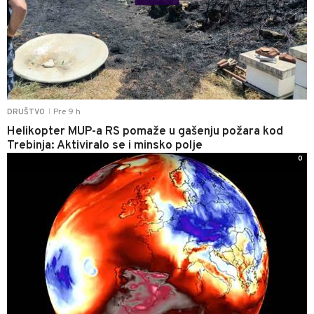
Pre 9 h
DRUŠTVO
|
Helikopter MUP-a RS pomaže u gašenju požara kod
Trebinja: Aktiviralo se i minsko polje
0