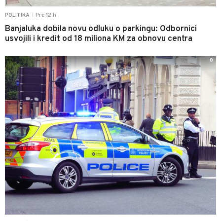
Pre 12 h
POLITIKA
|
Banjaluka dobila novu odluku o parkingu: Odbornici
usvojili i kredit od 18 miliona KM za obnovu centra
0