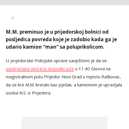
SRNA
AUTOR
0
1
M.M. preminuo je u prijedorskoj bolnici od
posljedica povreda koje je zadobio kada ga je
udario kamion "man" sa poluprikolicom.
Iz prijedorske Policijske uprave saopšteno je da se
saobraćajna nesreća dogodila juče
u 11.40 časova na
magistralnom putu Prijedor-Novi Grad u mjestu Raškovac,
da se lice M.M. kretalo kao pješak, a kamionom je upravljala
osoba N.S. iz Prijedora.