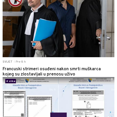
Pre 8 h
SVIJET
|
Francuski strimeri osuđeni nakon smrti muškarca
kojeg su zlostavljali u prenosu uživo
0
4 slika