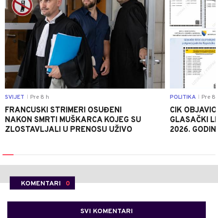
SVIJET
Pre 8 h
POLITIKA
Pre 8 
|
|
FRANCUSKI STRIMERI OSUĐENI
CIK OBJAVIO
NAKON SMRTI MUŠKARCA KOJEG SU
GLASAČKI LI
ZLOSTAVLJALI U PRENOSU UŽIVO
2026. GODIN
KOMENTARI
0
SVI KOMENTARI