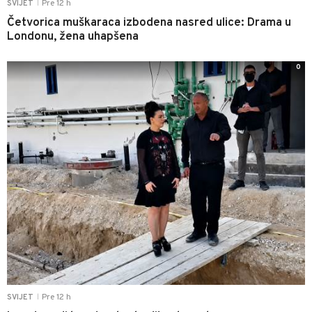
Pre 12 h
SVIJET
|
Četvorica muškaraca izbodena nasred ulice: Drama u
Londonu, žena uhapšena
0
Pre 12 h
SVIJET
|