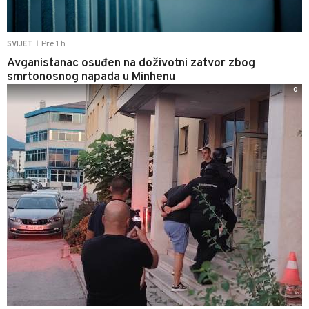
Pre 1 h
SVIJET
|
Avganistanac osuđen na doživotni zatvor zbog
smrtonosnog napada u Minhenu
0