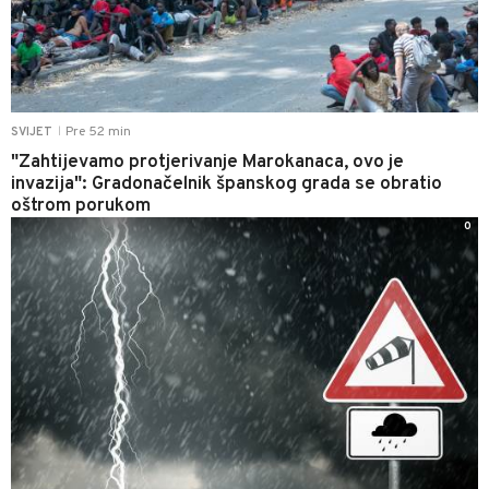
Pre 52 min
SVIJET
|
"Zahtijevamo protjerivanje Marokanaca, ovo je
invazija": Gradonačelnik španskog grada se obratio
oštrom porukom
0