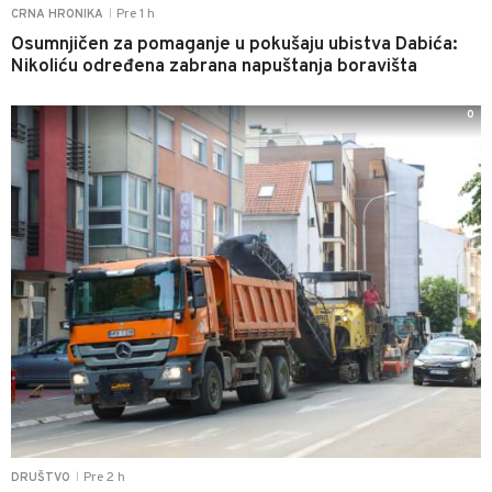
Pre 1 h
CRNA HRONIKA
|
Osumnjičen za pomaganje u pokušaju ubistva Dabića:
Nikoliću određena zabrana napuštanja boravišta
0
Pre 2 h
DRUŠTVO
|