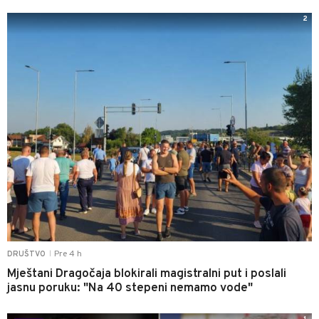
2
Pre 4 h
DRUŠTVO
|
Mještani Dragočaja blokirali magistralni put i poslali
jasnu poruku: "Na 40 stepeni nemamo vode"