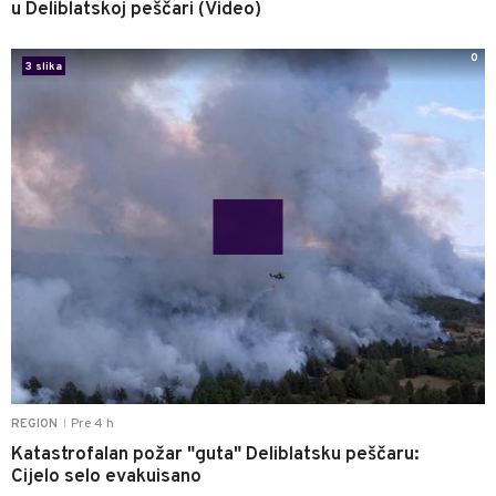
u Deliblatskoj peščari (Video)
0
3 slika
Pre 4 h
REGION
|
Katastrofalan požar "guta" Deliblatsku peščaru:
Cijelo selo evakuisano