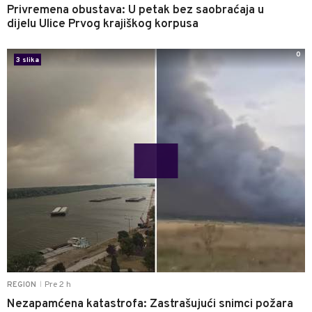
Privremena obustava: U petak bez saobraćaja u
dijelu Ulice Prvog krajiškog korpusa
0
3 slika
Pre 2 h
REGION
|
Nezapamćena katastrofa: Zastrašujući snimci požara