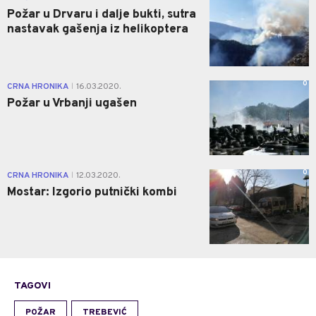
Požar u Drvaru i dalje bukti, sutra
nastavak gašenja iz helikoptera
0
CRNA HRONIKA
16.03.2020.
|
Požar u Vrbanji ugašen
0
CRNA HRONIKA
12.03.2020.
|
Mostar: Izgorio putnički kombi
TAGOVI
POŽAR
TREBEVIĆ