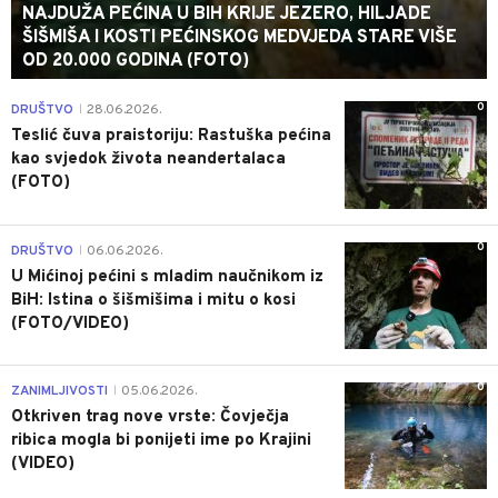
NAJDUŽA PEĆINA U BIH KRIJE JEZERO, HILJADE
ŠIŠMIŠA I KOSTI PEĆINSKOG MEDVJEDA STARE VIŠE
OD 20.000 GODINA (FOTO)
0
DRUŠTVO
28.06.2026.
|
Teslić čuva praistoriju: Rastuška pećina
kao svjedok života neandertalaca
(FOTO)
0
DRUŠTVO
06.06.2026.
|
U Mićinoj pećini s mladim naučnikom iz
BiH: Istina o šišmišima i mitu o kosi
(FOTO/VIDEO)
0
ZANIMLJIVOSTI
05.06.2026.
|
Otkriven trag nove vrste: Čovječja
ribica mogla bi ponijeti ime po Krajini
(VIDEO)