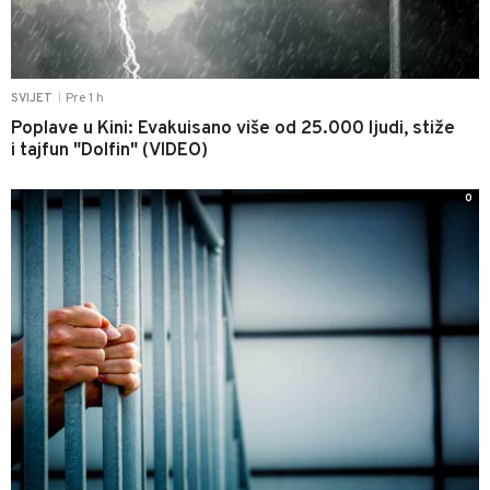
Pre 1 h
SVIJET
|
Poplave u Kini: Evakuisano više od 25.000 ljudi, stiže
i tajfun "Dolfin" (VIDEO)
0