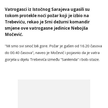
Vatrogasci iz Istočnog Sarajeva ugasili su
tokom protekle noći požar koji je izbio na
Trebeviću, rekao je Srni dežurni komandir
smjene ove vatrogasne jedinice Nebojša
Močević.
"Mi smo svi sinoć bili gore. Požar je gašen od 16.20 časova
do 00.40 časova", naveo je Močević i pojasnio da je vatra
gorjela u dijelu Trebevića između "Sanilenda" i bob-staze.