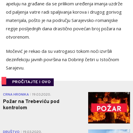
apeluju na građane da se prilikom uređenja imanja uzdrže
od paljenja vatre radi spaljivanja korova i drugog gorivog
materijala, pošto je na području Sarajevsko-romanijske
regije posljednjih dana drastično povećan broj požara na
otvorenom.
Močević je rekao da su vatrogasci tokom noći izvršili
dezinfekciju javnih površina na Dobrinji četiri u Istočnom
Sarajevu.
PROČITAJTE I OVO
0
CRNA HRONIKA
19.03.2020.
|
Požar na Trebeviću pod
kontrolom
0
DRUŠTVO
19.03.2020.
|