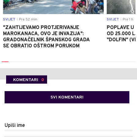
SVIJET
Pre 52 min
SVIJET
Pre 1 h
|
|
"ZAHTIJEVAMO PROTJERIVANJE
POPLAVE U K
MAROKANACA, OVO JE INVAZIJA":
OD 25.000 LJ
GRADONAČELNIK ŠPANSKOG GRADA
"DOLFIN" (V
SE OBRATIO OŠTROM PORUKOM
KOMENTARI
0
SVI KOMENTARI
Upiši ime