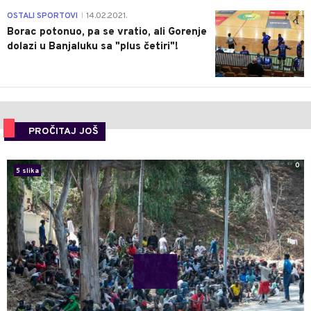
3
OSTALI SPORTOVI
14.02.2021.
|
Borac potonuo, pa se vratio, ali Gorenje
dolazi u Banjaluku sa "plus četiri"!
PROČITAJ JOŠ
0
5 slika