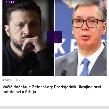
1
4 slika
Pre 4 h
REGION
|
Vučić dočekuje Zelenskog: Predsjednik Ukrajine prvi
put dolazi u Srbiju