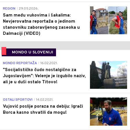
0
REGION
29.05.2026.
|
Sam među vukovima i šakalima:
Nevjerovatna reportaža o jedinom
stanovniku zaboravljenog zaseoka u
Dalmaciji (VIDEO)
MONDO U SLOVENIJI
4
MONDO REPORTAŽA
16.02.2021.
|
"Socijalističko čudo nostalgično za
Jugoslavijom": Velenje je izgubilo naziv,
ali je u duši ostalo Titovo!
1
OSTALI SPORTOVI
14.02.2021.
|
Vujović poslije poraza na debiju: Igrači
Borca kasno shvatili da mogu!