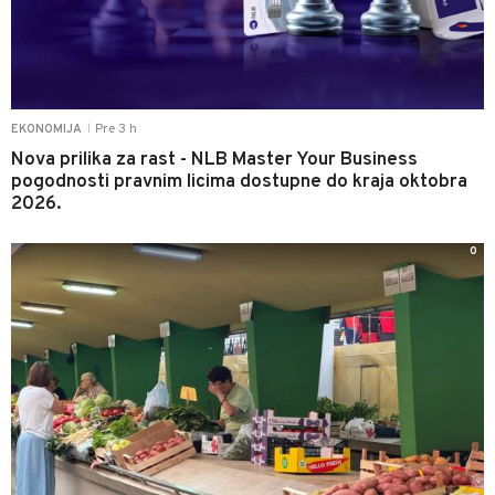
Pre 3 h
EKONOMIJA
|
Nova prilika za rast - NLB Master Your Business
pogodnosti pravnim licima dostupne do kraja oktobra
2026.
0