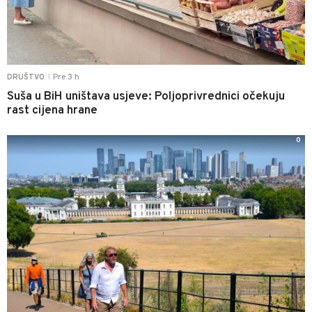
Pre 3 h
DRUŠTVO
|
Suša u BiH uništava usjeve: Poljoprivrednici očekuju
rast cijena hrane
0