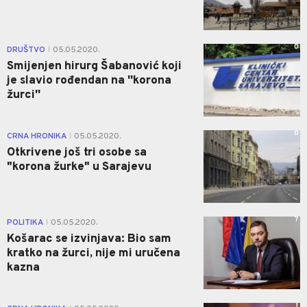
0
DRUŠTVO
05.05.2020.
|
Smijenjen hirurg Šabanović koji
je slavio rođendan na ''korona
žurci''
0
CRNA HRONIKA
05.05.2020.
|
Otkrivene još tri osobe sa
"korona žurke" u Sarajevu
7
POLITIKA
05.05.2020.
|
Košarac se izvinjava: Bio sam
kratko na žurci, nije mi uručena
kazna
1