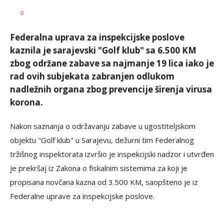
SRNA
AUTOR
0
1
Federalna uprava za inspekcijske poslove
kaznila je sarajevski "Golf klub" sa 6.500 KM
zbog održane zabave sa najmanje 19 lica iako je
rad ovih subjekata zabranjen odlukom
nadležnih organa zbog prevencije širenja virusa
korona.
Nakon saznanja o održavanju zabave u ugostiteljskom
objektu "Golf klub" u Sarajevu, dežurni tim Federalnog
tržišnog inspektorata izvršio je inspekcijski nadzor i utvrđen
je prekršaj iz Zakona o fiskalnim sistemima za koji je
propisana novčana kazna od 3.500 KM, saopšteno je iz
Federalne uprave za inspekcijske poslove.