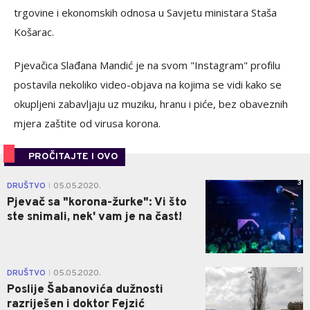
trgovine i ekonomskih odnosa u Savjetu ministara Staša
Košarac.
Pjevačica Slađana Mandić je na svom "Instagram" profilu
postavila nekoliko video-objava na kojima se vidi kako se
okupljeni zabavljaju uz muziku, hranu i piće, bez obaveznih
mjera zaštite od virusa korona.
PROČITAJTE I OVO
3
DRUŠTVO
05.05.2020.
|
Pjevač sa "korona-žurke": Vi što
ste snimali, nek' vam je na čast!
0
DRUŠTVO
05.05.2020.
|
Poslije Šabanovića dužnosti
razriješen i doktor Fejzić