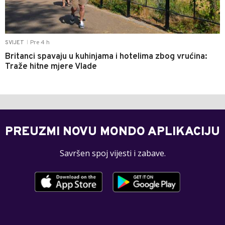
Pre 4 h
SVIJET
|
Britanci spavaju u kuhinjama i hotelima zbog vrućina:
Traže hitne mjere Vlade
PREUZMI NOVU MONDO APLIKACIJU
Savršen spoj vijesti i zabave.