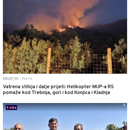
Pre 1 h
DRUŠTVO
|
Vatrena stihija i dalje prijeti: Helikopter MUP-a RS
pomaže kod Trebinja, gori i kod Konjica i Kladnja
0
5 slika