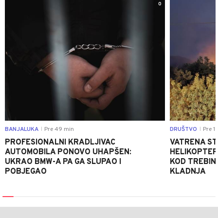
0
BANJALUKA
Pre 49 min
DRUŠTVO
Pre 1 
|
|
PROFESIONALNI KRADLJIVAC
VATRENA STIH
AUTOMOBILA PONOVO UHAPŠEN:
HELIKOPTER
UKRAO BMW-A PA GA SLUPAO I
KOD TREBINJ
POBJEGAO
KLADNJA