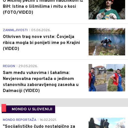
U Mićinoj pećini s mladim naučnikom iz
BiH: Istina o šišmišima i mitu o kosi
(FOTO/VIDEO)
0
ZANIMLJIVOSTI
05.06.2026.
|
Otkriven trag nove vrste: Čovječja
ribica mogla bi ponijeti ime po Krajini
(VIDEO)
0
REGION
29.05.2026.
|
Sam među vukovima i šakalima:
Nevjerovatna reportaža o jedinom
stanovniku zaboravljenog zaseoka u
Dalmaciji (VIDEO)
MONDO U SLOVENIJI
4
MONDO REPORTAŽA
16.02.2021.
|
"Socijalističko čudo nostalgično za