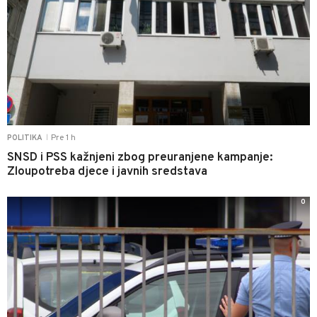
Pre 1 h
POLITIKA
|
SNSD i PSS kažnjeni zbog preuranjene kampanje:
Zloupotreba djece i javnih sredstava
0