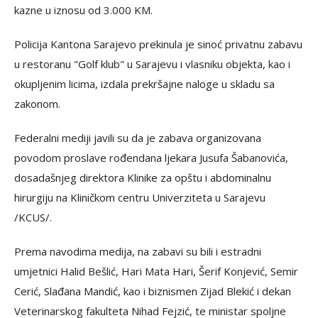
kazne u iznosu od 3.000 KM.
Policija Kantona Sarajevo prekinula je sinoć privatnu zabavu
u restoranu "Golf klub" u Sarajevu i vlasniku objekta, kao i
okupljenim licima, izdala prekršajne naloge u skladu sa
zakonom.
Federalni mediji javili su da je zabava organizovana
povodom proslave rođendana ljekara Jusufa Šabanovića,
dosadašnjeg direktora Klinike za opštu i abdominalnu
hirurgiju na Kliničkom centru Univerziteta u Sarajevu
/KCUS/.
Prema navodima medija, na zabavi su bili i estradni
umjetnici Halid Bešlić, Hari Mata Hari, Šerif Konjević, Semir
Cerić, Slađana Mandić, kao i biznismen Zijad Blekić i dekan
Veterinarskog fakulteta Nihad Fejzić, te ministar spoljne