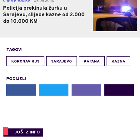
CRNA HRONIKA
05.05.2020.
|
Policija prekinula žurku u
Sarajevu, slijede kazne od 2.000
do 10.000 KM
TAGOVI
KORONAVIRUS
SARAJEVO
KAFANA
KAZNA
PODIJELI
JOŠ IZ INFO