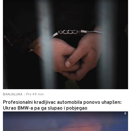
Pre 49 min
BANJALUKA
|
Profesionalni kradljivac automobila ponovo uhapšen:
Ukrao BMW-a pa ga slupao i pobjegao
0