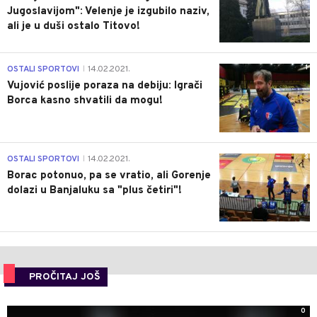
Jugoslavijom": Velenje je izgubilo naziv,
ali je u duši ostalo Titovo!
1
OSTALI SPORTOVI
14.02.2021.
|
Vujović poslije poraza na debiju: Igrači
Borca kasno shvatili da mogu!
3
OSTALI SPORTOVI
14.02.2021.
|
Borac potonuo, pa se vratio, ali Gorenje
dolazi u Banjaluku sa "plus četiri"!
PROČITAJ JOŠ
0