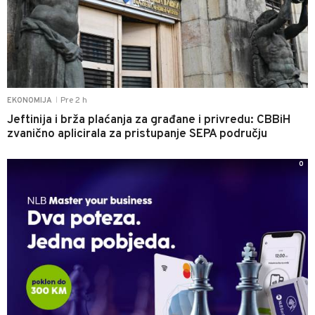
Pre 2 h
EKONOMIJA
|
Jeftinija i brža plaćanja za građane i privredu: CBBiH
zvanično aplicirala za pristupanje SEPA području
0