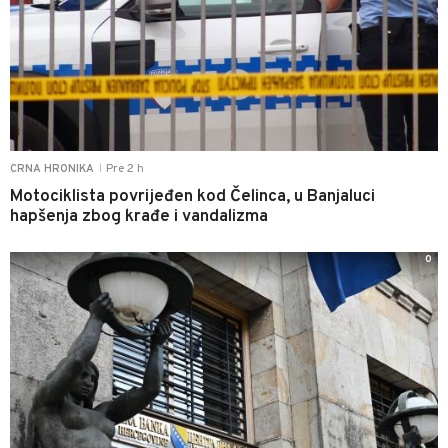
Pre 2 h
CRNA HRONIKA
|
Motociklista povrijeđen kod Čelinca, u Banjaluci
hapšenja zbog krađe i vandalizma
0