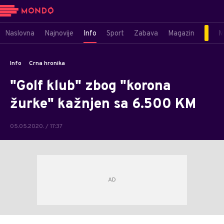
Naslovna
Najnovije
Info
Sport
Zabava
Magazin
M
Info
Crna hronika
"Golf klub" zbog "korona
žurke" kažnjen sa 6.500 KM
05.05.2020. / 17:37