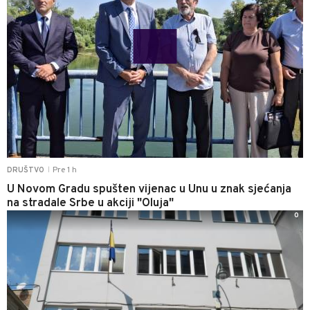
Pre 1 h
DRUŠTVO
|
U Novom Gradu spušten vijenac u Unu u znak sjećanja
na stradale Srbe u akciji "Oluja"
0