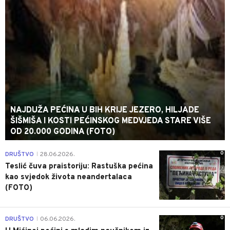
NAJDUŽA PEĆINA U BIH KRIJE JEZERO, HILJADE
ŠIŠMIŠA I KOSTI PEĆINSKOG MEDVJEDA STARE VIŠE
OD 20.000 GODINA (FOTO)
0
DRUŠTVO
28.06.2026.
|
Teslić čuva praistoriju: Rastuška pećina
kao svjedok života neandertalaca
(FOTO)
0
DRUŠTVO
06.06.2026.
|