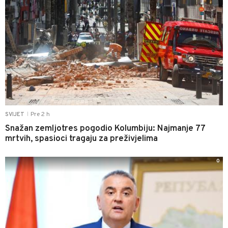
Pre 2 h
SVIJET
|
Snažan zemljotres pogodio Kolumbiju: Najmanje 77
mrtvih, spasioci tragaju za preživjelima
0