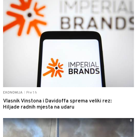
Pre 1 h
EKONOMIJA
|
Vlasnik Vinstona i Davidoffa sprema veliki rez:
Hiljade radnih mjesta na udaru
0