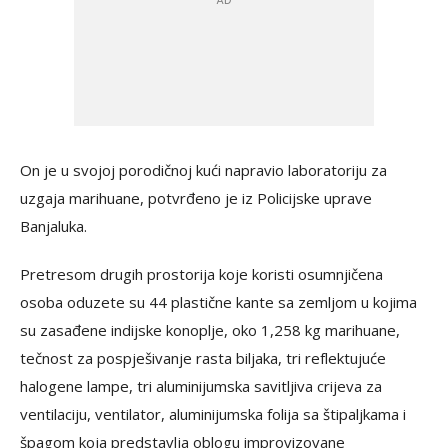
On je u svojoj porodičnoj kući napravio laboratoriju za
uzgaja marihuane, potvrđeno je iz Policijske uprave
Banjaluka.
Pretresom drugih prostorija koje koristi osumnjičena
osoba oduzete su 44 plastične kante sa zemljom u kojima
su zasađene indijske konoplje, oko 1,258 kg marihuane,
tečnost za pospješivanje rasta biljaka, tri reflektujuće
halogene lampe, tri aluminijumska savitljiva crijeva za
ventilaciju, ventilator, aluminijumska folija sa štipaljkama i
špagom koja predstavlja oblogu improvizovane