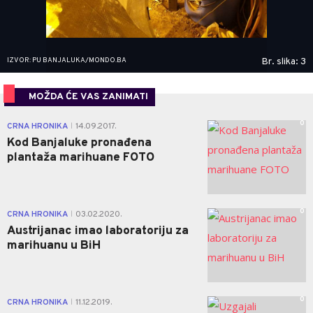
IZVOR: PU BANJALUKA/MONDO.BA
Br. slika: 3
MOŽDA ĆE VAS ZANIMATI
0
CRNA HRONIKA
14.09.2017.
|
Kod Banjaluke pronađena
plantaža marihuane FOTO
0
CRNA HRONIKA
03.02.2020.
|
Austrijanac imao laboratoriju za
marihuanu u BiH
0
CRNA HRONIKA
11.12.2019.
|