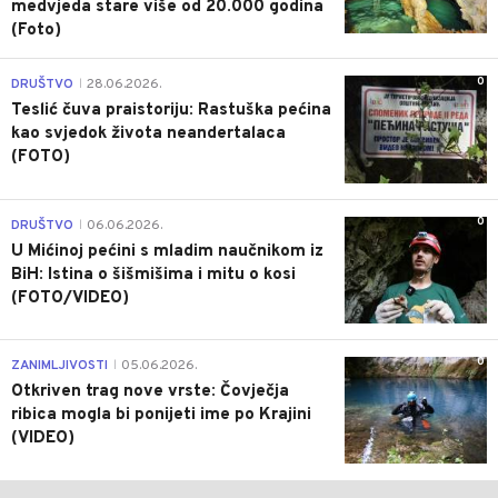
medvjeda stare više od 20.000 godina
(Foto)
0
DRUŠTVO
28.06.2026.
|
Teslić čuva praistoriju: Rastuška pećina
kao svjedok života neandertalaca
(FOTO)
0
DRUŠTVO
06.06.2026.
|
U Mićinoj pećini s mladim naučnikom iz
BiH: Istina o šišmišima i mitu o kosi
(FOTO/VIDEO)
0
ZANIMLJIVOSTI
05.06.2026.
|
Otkriven trag nove vrste: Čovječja
ribica mogla bi ponijeti ime po Krajini
(VIDEO)