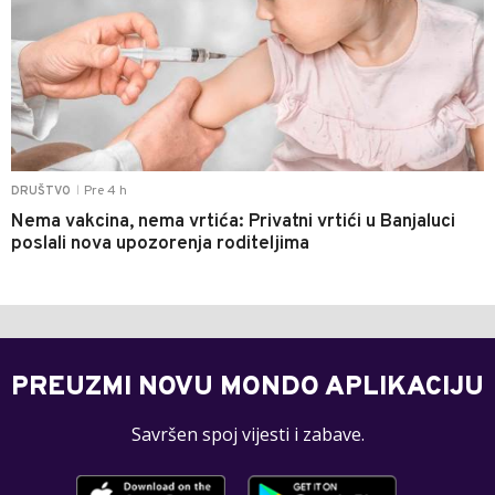
Pre 4 h
DRUŠTVO
|
Nema vakcina, nema vrtića: Privatni vrtići u Banjaluci
poslali nova upozorenja roditeljima
PREUZMI NOVU MONDO APLIKACIJU
Savršen spoj vijesti i zabave.