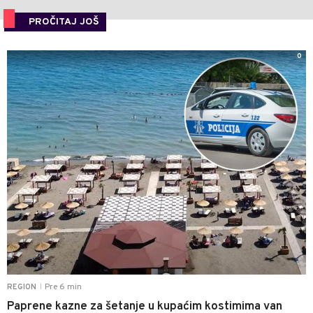
PROČITAJ JOŠ
0
Pre 6 min
REGION
|
Paprene kazne za šetanje u kupaćim kostimima van