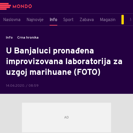
Naslovna
Najnovije
Info
Sport
Zabava
Magazin
M
Info
Crna hronika
U Banjaluci pronađena
improvizovana laboratorija za
uzgoj marihuane (FOTO)
14.06.2020. / 08:59