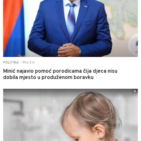
Pre 3 h
POLITIKA
|
Minić najavio pomoć porodicama čija djeca nisu
dobila mjesto u produženom boravku
0