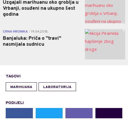
Uzgajali marihuanu oko groblja u
Vrbanji, osuđeni na ukupno šest
godina
0
CRNA HRONIKA
19.04.2018.
|
Banjaluka: Priča o ''travi''
nasmijala sudnicu
TAGOVI
MARIHUANA
LABORATORIJA
PODIJELI