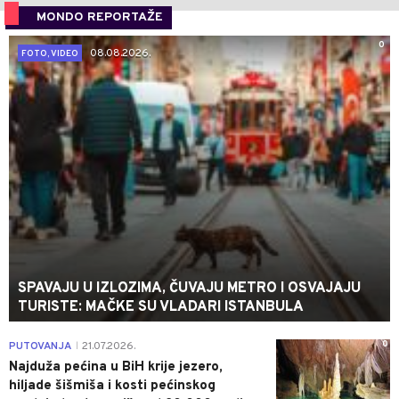
MONDO REPORTAŽE
0
08.08.2026.
FOTO, VIDEO
SPAVAJU U IZLOZIMA, ČUVAJU METRO I OSVAJAJU
TURISTE: MAČKE SU VLADARI ISTANBULA
0
PUTOVANJA
21.07.2026.
|
Najduža pećina u BiH krije jezero,
hiljade šišmiša i kosti pećinskog