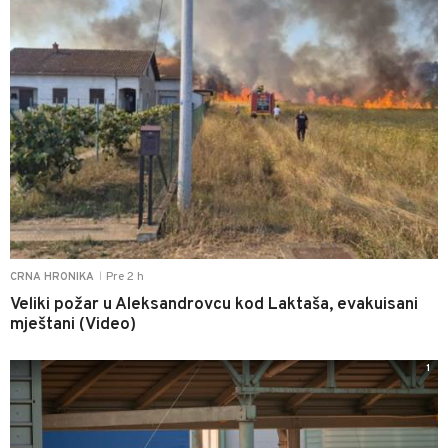
Pre 2 h
CRNA HRONIKA
|
Veliki požar u Aleksandrovcu kod Laktaša, evakuisani
mještani (Video)
1