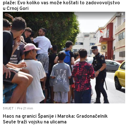
plaže: Evo koliko vas može koštati to zadovovoljstvo
u Crnoj Gori
0
Pre 21 min
SVIJET
|
Haos na granici Španije i Maroka: Gradonačelnik
Seute traži vojsku na ulicama