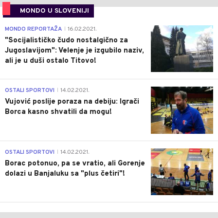
MONDO U SLOVENIJI
4
MONDO REPORTAŽA
16.02.2021.
|
"Socijalističko čudo nostalgično za
Jugoslavijom": Velenje je izgubilo naziv,
ali je u duši ostalo Titovo!
1
OSTALI SPORTOVI
14.02.2021.
|
Vujović poslije poraza na debiju: Igrači
Borca kasno shvatili da mogu!
3
OSTALI SPORTOVI
14.02.2021.
|
Borac potonuo, pa se vratio, ali Gorenje
dolazi u Banjaluku sa "plus četiri"!