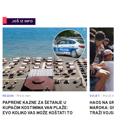
JOŠ IZ INFO
0
REGION
Pre 6 min
SVIJET
Pre 21 m
|
|
PAPRENE KAZNE ZA ŠETANJE U
HAOS NA GRA
KUPAĆIM KOSTIMIMA VAN PLAŽE:
MAROKA: G
EVO KOLIKO VAS MOŽE KOŠTATI TO
TRAŽI VOJS