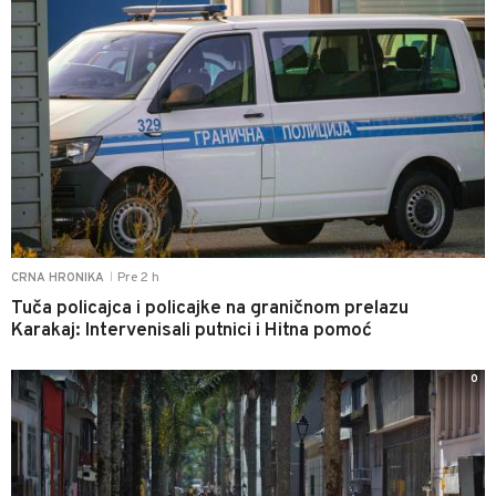
Pre 2 h
CRNA HRONIKA
|
Tuča policajca i policajke na graničnom prelazu
Karakaj: Intervenisali putnici i Hitna pomoć
0