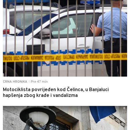
Pre 47 min
CRNA HRONIKA
|
Motociklista povrijeđen kod Čelinca, u Banjaluci
hapšenja zbog krađe i vandalizma
0