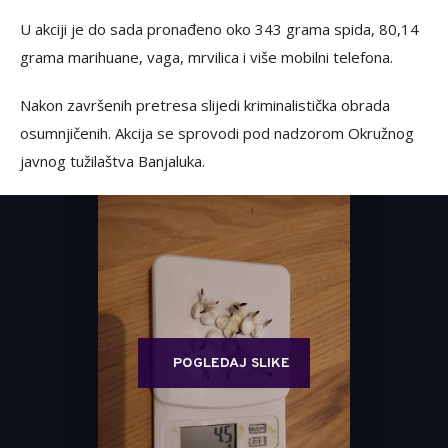
U akciji je do sada pronađeno oko 343 grama spida, 80,14
grama marihuane, vaga, mrvilica i više mobilni telefona.
Nakon završenih pretresa slijedi kriminalistička obrada
osumnjičenih. Akcija se sprovodi pod nadzorom Okružnog
javnog tužilaštva Banjaluka.
POGLEDAJ SLIKE