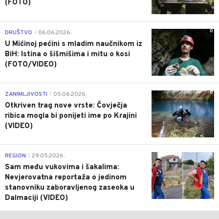
(FOTO)
0
DRUŠTVO
06.06.2026.
|
U Mićinoj pećini s mladim naučnikom iz
BiH: Istina o šišmišima i mitu o kosi
(FOTO/VIDEO)
0
ZANIMLJIVOSTI
05.06.2026.
|
Otkriven trag nove vrste: Čovječja
ribica mogla bi ponijeti ime po Krajini
(VIDEO)
0
REGION
29.05.2026.
|
Sam među vukovima i šakalima:
Nevjerovatna reportaža o jedinom
stanovniku zaboravljenog zaseoka u
Dalmaciji (VIDEO)