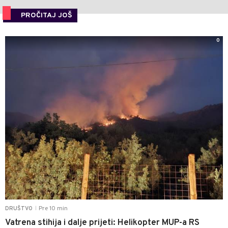
PROČITAJ JOŠ
0
Pre 10 min
DRUŠTVO
|
Vatrena stihija i dalje prijeti: Helikopter MUP-a RS