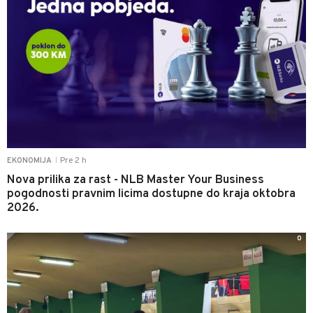
Pre 2 h
EKONOMIJA
|
Nova prilika za rast - NLB Master Your Business
pogodnosti pravnim licima dostupne do kraja oktobra
2026.
0