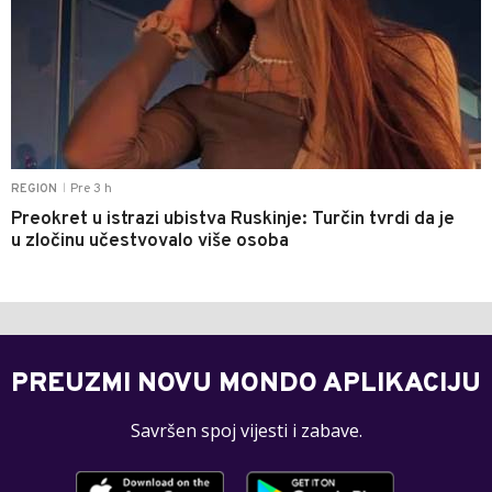
Pre 3 h
REGION
|
Preokret u istrazi ubistva Ruskinje: Turčin tvrdi da je
u zločinu učestvovalo više osoba
PREUZMI NOVU MONDO APLIKACIJU
Savršen spoj vijesti i zabave.