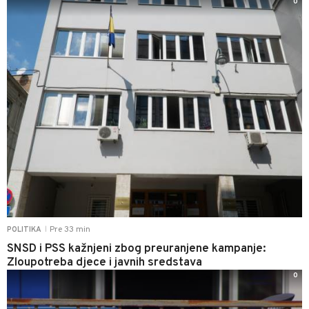
0
Pre 33 min
POLITIKA
|
SNSD i PSS kažnjeni zbog preuranjene kampanje:
Zloupotreba djece i javnih sredstava
0