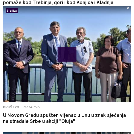
pomaže kod Trebinja, gori i kod Konjica i Kladnja
0
5 slika
Pre 14 min
DRUŠTVO
|
U Novom Gradu spušten vijenac u Unu u znak sjećanja
na stradale Srbe u akciji "Oluja"