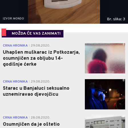
IZVOR: MONDO
Br. slika: 3
MOŽDA ĆE VAS ZANIMATI
0
CRNA HRONIKA
29.08.2020.
|
Uhapšen muškarac iz Potkozarja,
osumnjičen za obljubu 14-
godišnje ćerke
0
CRNA HRONIKA
29.08.2020.
|
Starac u Banjaluci seksualno
uznemiravao djevojčicu
0
CRNA HRONIKA
28.08.2020.
|
Osumnjičen da je oštetio