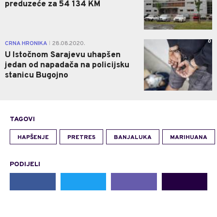
preduzeće za 54 134 KM
0
CRNA HRONIKA
28.08.2020.
|
U Istočnom Sarajevu uhapšen
jedan od napadača na policijsku
stanicu Bugojno
TAGOVI
HAPŠENJE
PRETRES
BANJALUKA
MARIHUANA
PODIJELI