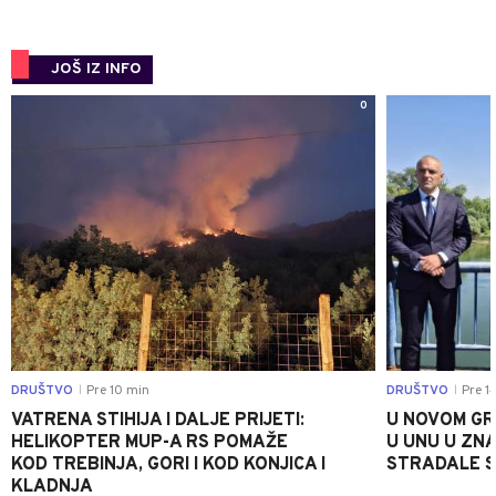
JOŠ IZ INFO
0
DRUŠTVO
Pre 10 min
DRUŠTVO
Pre 1
|
|
VATRENA STIHIJA I DALJE PRIJETI:
U NOVOM GR
HELIKOPTER MUP-A RS POMAŽE
U UNU U ZN
KOD TREBINJA, GORI I KOD KONJICA I
STRADALE SR
KLADNJA