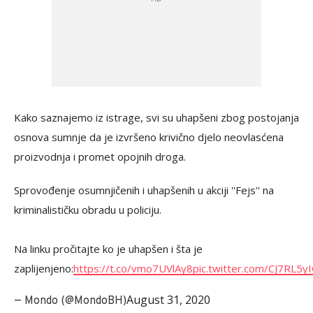
Kako saznajemo iz istrage, svi su uhapšeni zbog postojanja
osnova sumnje da je izvršeno krivično djelo neovlasćena
proizvodnja i promet opojnih droga.
Sprovođenje osumnjičenih i uhapšenih u akciji ''Fejs'' na
kriminalističku obradu u policiju.
Na linku pročitajte ko je uhapšen i šta je
zaplijenjeno:
https://t.co/vmo7UVlAy8
pic.twitter.com/CJ7RL5y
August 31, 2020
— Mondo (@MondoBH)