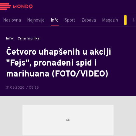
Naslovna
Najnovije
Info
Sport
Zabava
Magazin
M
Info
Crna hronika
Četvoro uhapšenih u akciji
"Fejs", pronađeni spid i
marihuana (FOTO/VIDEO)
31.08.2020. / 08:35