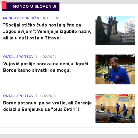
MONDO U SLOVENIJI
4
MONDO REPORTAŽA
16.02.2021.
|
"Socijalističko čudo nostalgično za
Jugoslavijom": Velenje je izgubilo naziv,
ali je u duši ostalo Titovo!
1
OSTALI SPORTOVI
14.02.2021.
|
Vujović poslije poraza na debiju: Igrači
Borca kasno shvatili da mogu!
3
OSTALI SPORTOVI
14.02.2021.
|
Borac potonuo, pa se vratio, ali Gorenje
dolazi u Banjaluku sa "plus četiri"!