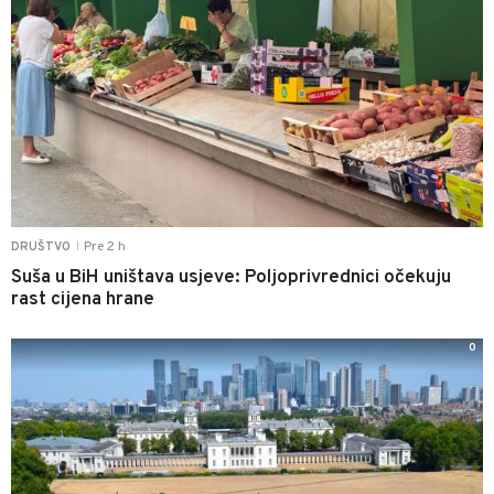
Pre 2 h
DRUŠTVO
|
Suša u BiH uništava usjeve: Poljoprivrednici očekuju
rast cijena hrane
0