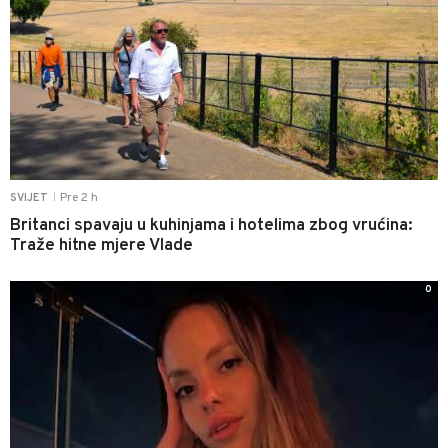
Pre 2 h
SVIJET
|
Britanci spavaju u kuhinjama i hotelima zbog vrućina:
Traže hitne mjere Vlade
0