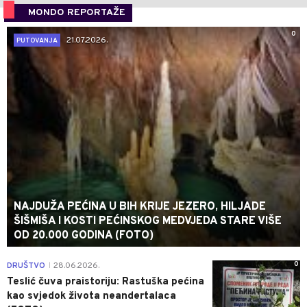
MONDO REPORTAŽE
0
21.07.2026.
PUTOVANJA
NAJDUŽA PEĆINA U BIH KRIJE JEZERO, HILJADE
ŠIŠMIŠA I KOSTI PEĆINSKOG MEDVJEDA STARE VIŠE
OD 20.000 GODINA (FOTO)
0
DRUŠTVO
28.06.2026.
|
Teslić čuva praistoriju: Rastuška pećina
kao svjedok života neandertalaca