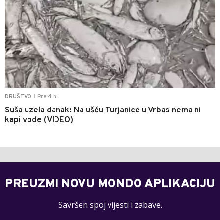
Pre 4 h
DRUŠTVO
|
Suša uzela danak: Na ušću Turjanice u Vrbas nema ni
kapi vode (VIDEO)
PREUZMI NOVU MONDO APLIKACIJU
Savršen spoj vijesti i zabave.