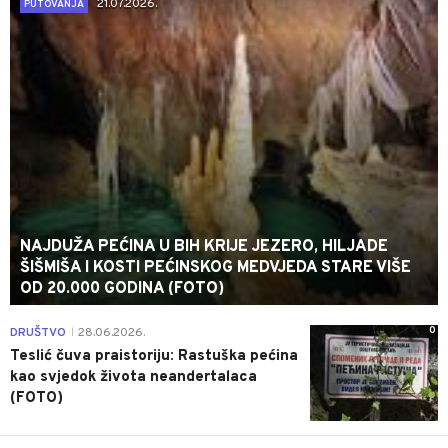
21.07.2026.
PUTOVANJA
NAJDUŽA PEĆINA U BIH KRIJE JEZERO, HILJADE
ŠIŠMIŠA I KOSTI PEĆINSKOG MEDVJEDA STARE VIŠE
OD 20.000 GODINA (FOTO)
0
DRUŠTVO
28.06.2026.
|
Teslić čuva praistoriju: Rastuška pećina
kao svjedok života neandertalaca
(FOTO)