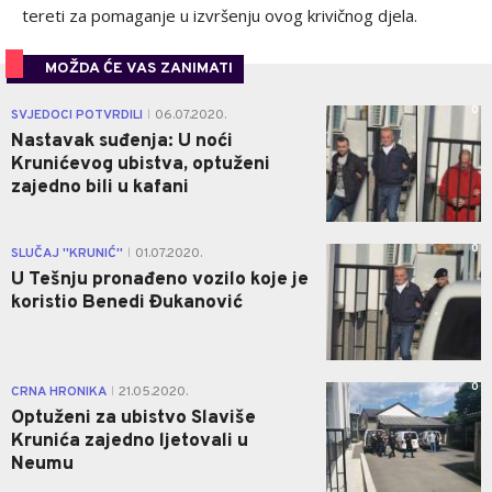
tereti za pomaganje u izvršenju ovog krivičnog djela.
MOŽDA ĆE VAS ZANIMATI
0
SVJEDOCI POTVRDILI
06.07.2020.
|
Nastavak suđenja: U noći
Krunićevog ubistva, optuženi
zajedno bili u kafani
0
SLUČAJ ''KRUNIĆ''
01.07.2020.
|
U Tešnju pronađeno vozilo koje je
koristio Benedi Đukanović
0
CRNA HRONIKA
21.05.2020.
|
Optuženi za ubistvo Slaviše
Krunića zajedno ljetovali u
Neumu