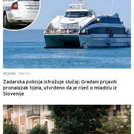
Pre 1 h
REGION
|
Zadarska policija istražuje slučaj: Građani prijavili
pronalazak tijela, utvrđeno da je riječ o mladiću iz
Slovenije
0