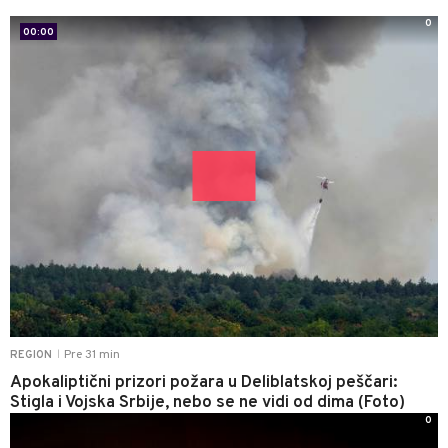
0
00:00
Pre 31 min
REGION
|
Apokaliptični prizori požara u Deliblatskoj peščari:
Stigla i Vojska Srbije, nebo se ne vidi od dima (Foto)
0