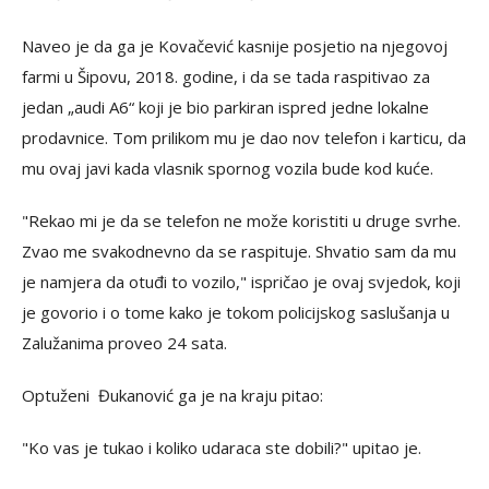
Naveo je da ga je Kovačević kasnije posjetio na njegovoj
farmi u Šipovu, 2018. godine, i da se tada raspitivao za
jedan „audi A6“ koji je bio parkiran ispred jedne lokalne
prodavnice. Tom prilikom mu je dao nov telefon i karticu, da
mu ovaj javi kada vlasnik spornog vozila bude kod kuće.
"Rekao mi je da se telefon ne može koristiti u druge svrhe.
Zvao me svakodnevno da se raspituje. Shvatio sam da mu
je namjera da otuđi to vozilo," ispričao je ovaj svjedok, koji
je govorio i o tome kako je tokom policijskog saslušanja u
Zalužanima proveo 24 sata.
Optuženi Đukanović ga je na kraju pitao:
"Ko vas je tukao i koliko udaraca ste dobili?" upitao je.