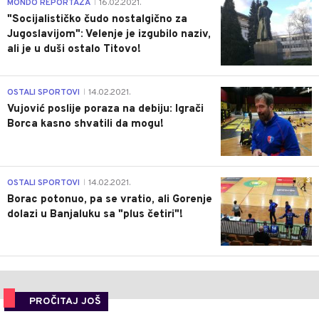
4
MONDO REPORTAŽA
16.02.2021.
|
"Socijalističko čudo nostalgično za
Jugoslavijom": Velenje je izgubilo naziv,
ali je u duši ostalo Titovo!
1
OSTALI SPORTOVI
14.02.2021.
|
Vujović poslije poraza na debiju: Igrači
Borca kasno shvatili da mogu!
3
OSTALI SPORTOVI
14.02.2021.
|
Borac potonuo, pa se vratio, ali Gorenje
dolazi u Banjaluku sa "plus četiri"!
PROČITAJ JOŠ