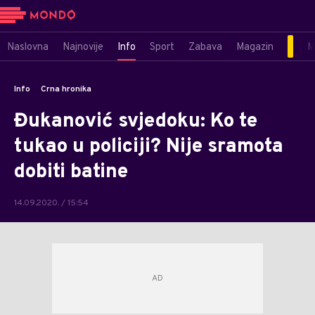
Naslovna
Najnovije
Info
Sport
Zabava
Magazin
M
Info
Crna hronika
Đukanović svjedoku: Ko te
tukao u policiji? Nije sramota
dobiti batine
14.09.2020. / 15:54