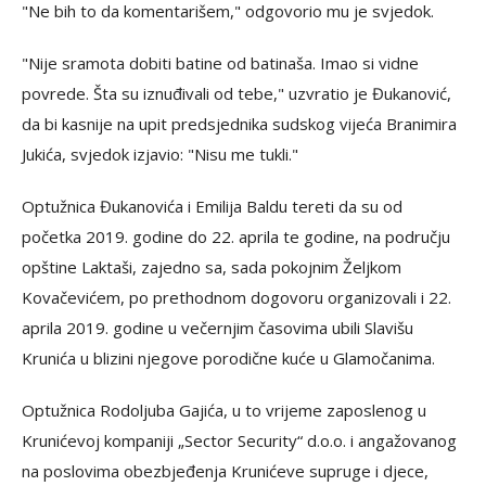
"Ne bih to da komentarišem," odgovorio mu je svjedok.
"Nije sramota dobiti batine od batinaša. Imao si vidne
povrede. Šta su iznuđivali od tebe," uzvratio je Đukanović,
da bi kasnije na upit predsjednika sudskog vijeća Branimira
Jukića, svjedok izjavio: "Nisu me tukli."
Optužnica Đukanovića i Emilija Baldu tereti da su od
početka 2019. godine do 22. aprila te godine, na području
opštine Laktaši, zajedno sa, sada pokojnim Željkom
Kovačevićem, po prethodnom dogovoru organizovali i 22.
aprila 2019. godine u večernjim časovima ubili Slavišu
Krunića u blizini njegove porodične kuće u Glamočanima.
Optužnica Rodoljuba Gajića, u to vrijeme zaposlenog u
Krunićevoj kompaniji „Sector Security“ d.o.o. i angažovanog
na poslovima obezbjeđenja Krunićeve supruge i djece,