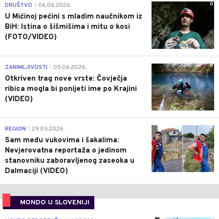
0
DRUŠTVO
06.06.2026.
|
U Mićinoj pećini s mladim naučnikom iz
BiH: Istina o šišmišima i mitu o kosi
(FOTO/VIDEO)
0
ZANIMLJIVOSTI
05.06.2026.
|
Otkriven trag nove vrste: Čovječja
ribica mogla bi ponijeti ime po Krajini
(VIDEO)
0
REGION
29.05.2026.
|
Sam među vukovima i šakalima:
Nevjerovatna reportaža o jedinom
stanovniku zaboravljenog zaseoka u
Dalmaciji (VIDEO)
MONDO U SLOVENIJI