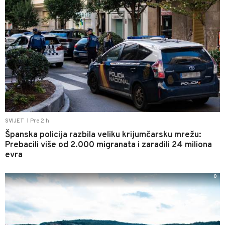
Pre 2 h
SVIJET
|
Španska policija razbila veliku krijumčarsku mrežu:
Prebacili više od 2.000 migranata i zaradili 24 miliona
evra
0