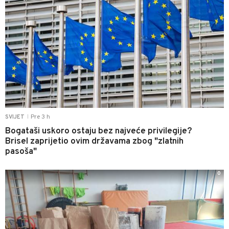
Pre 3 h
SVIJET
|
Bogataši uskoro ostaju bez najveće privilegije?
Brisel zaprijetio ovim državama zbog "zlatnih
pasoša"
0