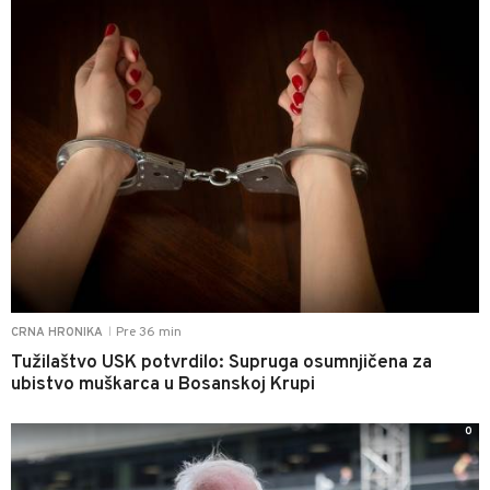
Pre 36 min
CRNA HRONIKA
|
Tužilaštvo USK potvrdilo: Supruga osumnjičena za
ubistvo muškarca u Bosanskoj Krupi
0