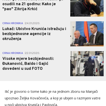
osudili na 21 godinu: Kako je
"pao" Zikrija Krkić
0
CRNA HRONIKA
24.01.2020.
|
Lukač: Ubistvo Krunića istražuju i
bezbjednosne agencije iz
okruženja
0
CRNA HRONIKA
22.01.2020.
|
Visoke mjere bezbjednosti:
Đukanović, Baldo i Gajić
dovedeni u sud FOTO
Ilić je govorio o tome kako je na jednom zboru na Manjači
upoznao Željka Kovačevića, a koji je ubijen u razmjeni vatre
u noći ubistva Кrunića i Pavlovića.