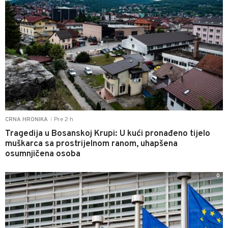
Pre 2 h
CRNA HRONIKA
|
Tragedija u Bosanskoj Krupi: U kući pronađeno tijelo
muškarca sa prostrijelnom ranom, uhapšena
osumnjičena osoba
0