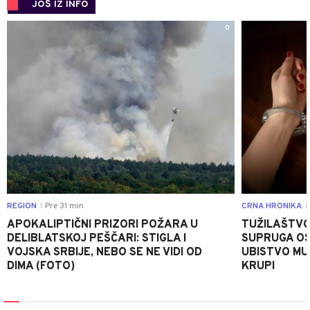
JOŠ IZ INFO
0
REGION
Pre 31 min
CRNA HRONIKA
|
|
APOKALIPTIČNI PRIZORI POŽARA U
TUŽILAŠTVO
DELIBLATSKOJ PEŠČARI: STIGLA I
SUPRUGA OS
VOJSKA SRBIJE, NEBO SE NE VIDI OD
UBISTVO MU
DIMA (FOTO)
KRUPI