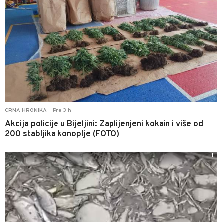
Pre 3 h
CRNA HRONIKA
|
Akcija policije u Bijeljini: Zaplijenjeni kokain i više od
200 stabljika konoplje (FOTO)
1