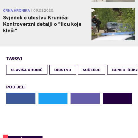
0
CRNA HRONIKA
09.03.2020.
|
Svjedok o ubistvu Krunića:
Kontroverzni detalji o "licu koje
kleči"
TAGOVI
SLAVIŠA KRUNIĆ
UBISTVO
SUĐENJE
BENEDI ĐUK
PODIJELI