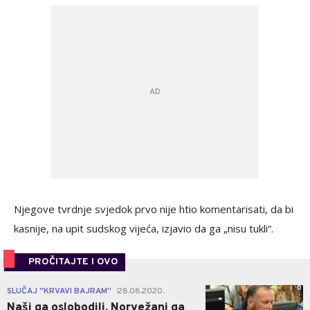
Njegove tvrdnje svjedok prvo nije htio komentarisati, da bi
kasnije, na upit sudskog vijeća, izjavio da ga „nisu tukli“.
PROČITAJTE I OVO
0
SLUČAJ ''KRVAVI BAJRAM''
28.08.2020.
|
Naši ga oslobodili, Norvežani ga