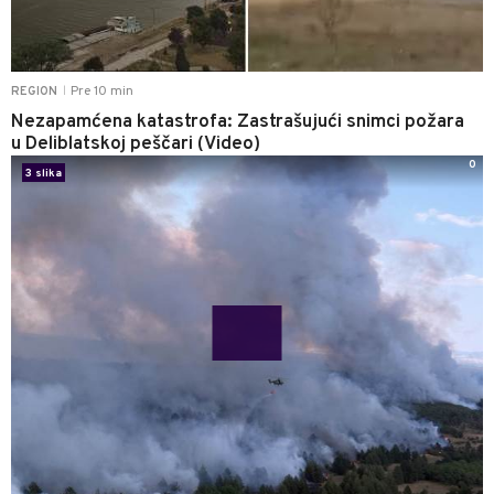
Pre 10 min
REGION
|
Nezapamćena katastrofa: Zastrašujući snimci požara
u Deliblatskoj peščari (Video)
0
3 slika