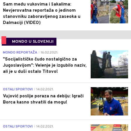
Sam među vukovima i šakalima:
Nevjerovatna reportaža o jedinom
stanovniku zaboravljenog zaseoka u
Dalmaciji (VIDEO)
MONDO U SLOVENIJI
4
MONDO REPORTAŽA
16.02.2021.
|
"Socijalističko čudo nostalgično za
Jugoslavijom": Velenje je izgubilo naziv,
ali je u duši ostalo Titovo!
1
OSTALI SPORTOVI
14.02.2021.
|
Vujović poslije poraza na debiju: Igrači
Borca kasno shvatili da mogu!
3
OSTALI SPORTOVI
14.02.2021.
|