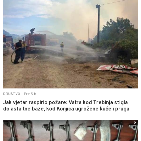
Pre 5 h
DRUŠTVO
|
Jak vjetar raspirio požare: Vatra kod Trebinja stigla
do asfaltne baze, kod Konjica ugrožene kuće i pruga
0