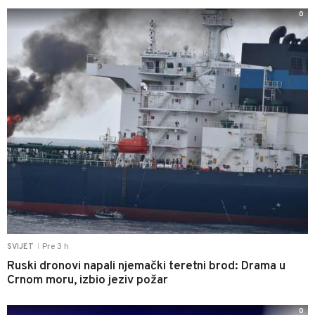
0
Pre 3 h
SVIJET
|
Ruski dronovi napali njemački teretni brod: Drama u
Crnom moru, izbio jeziv požar
0