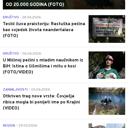
OD 20.000 GODINA (FOTO)
0
DRUŠTVO
28.06.2026.
|
Teslić čuva praistoriju: Rastuška pećina
kao svjedok života neandertalaca
(FOTO)
0
DRUŠTVO
06.06.2026.
|
U Mićinoj pećini s mladim naučnikom iz
BiH: Istina o šišmišima i mitu o kosi
(FOTO/VIDEO)
0
ZANIMLJIVOSTI
05.06.2026.
|
Otkriven trag nove vrste: Čovječja
ribica mogla bi ponijeti ime po Krajini
(VIDEO)
0
REGION
29.05.2026.
|