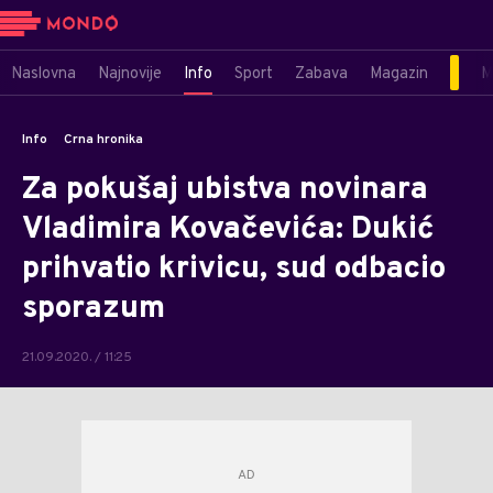
Naslovna
Najnovije
Info
Sport
Zabava
Magazin
M
Info
Crna hronika
Za pokušaj ubistva novinara
Vladimira Kovačevića: Dukić
prihvatio krivicu, sud odbacio
sporazum
21.09.2020. / 11:25