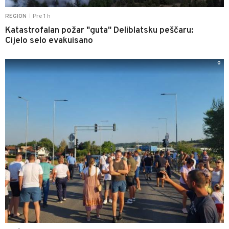
Pre 1 h
REGION
|
Katastrofalan požar "guta" Deliblatsku peščaru:
Cijelo selo evakuisano
0