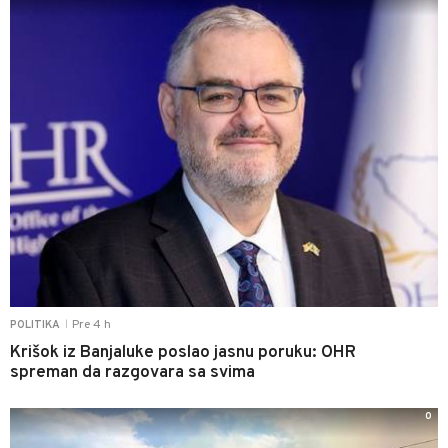
Pre 4 h
POLITIKA
|
Krišok iz Banjaluke poslao jasnu poruku: OHR
spreman da razgovara sa svima
0