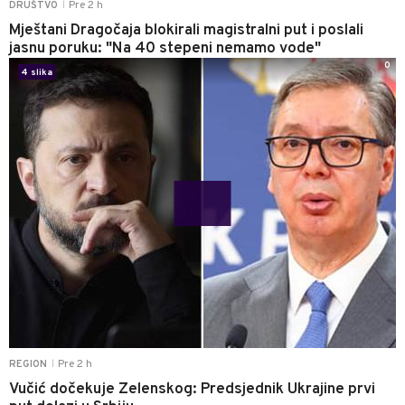
Pre 2 h
DRUŠTVO
|
Mještani Dragočaja blokirali magistralni put i poslali
jasnu poruku: "Na 40 stepeni nemamo vode"
0
4 slika
Pre 2 h
REGION
|
Vučić dočekuje Zelenskog: Predsjednik Ukrajine prvi