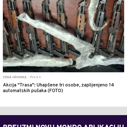
Pre 6 h
CRNA HRONIKA
|
Akcija "Trasa": Uhapšene tri osobe, zaplijenjeno 14
automatskih pušaka (FOTO)