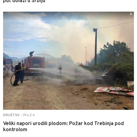
put dolazi u Srbiju
0
Pre 2 h
DRUŠTVO
|
Veliki napori urodili plodom: Požar kod Trebinja pod
kontrolom