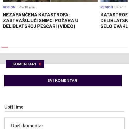
REGION
Pre 10 min
REGION
Pre 1 h
|
|
NEZAPAMĆENA KATASTROFA:
KATASTROFA
ZASTRAŠUJUĆI SNIMCI POŽARA U
DELIBLATSK
DELIBLATSKOJ PEŠČARI (VIDEO)
SELO EVAKU
KOMENTARI
0
SVI KOMENTARI
Upiši ime