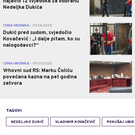
najavio 12 svjedoka za odbranu
Nedeljka Dukića
0
CRNA HRONIKA
03.06.2020.
|
Dukić pred sudom, svjedočio
Kovačević : „I dalje pitam, ko su
nalogodavci?“
0
CRNA HRONIKA
09.03.2020.
|
Vrhovni sud RS: Marku Čoliću
povećana kazna na pet godina
zatvora
TAGOVI
NEDELJKO DUKIĆ
VLADIMIR KOVAČEVIĆ
POKUŠAJ UBIS