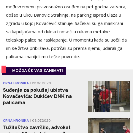
međuvremenu pravosnažno osuđen na pet godina zatvora,
došao u Ulicu Banović Strahinje, na parking ispred ulaza u
zgradu u kojoj Kovačević stanuje. Sačekali su ga maskirani
sa kapuljačama od duksa i noseći u rukama metalne
teleskop palice na rasklapanje. U momentu kada su uočili da
im se žrtva približava, potrčali su prema njemu, udarali ga
palicama i nanijeli mu teške povrede.
MOŽDA ĆE VAS ZANIMATI
0
CRNA HRONIKA
22.06.2020.
|
Suđenje za pokušaj ubistva
Kovačevića: Dukićev DNK na
palicama
0
CRNA HRONIKA
08.07.2020.
|
Tužilaštvo završilo, advokat