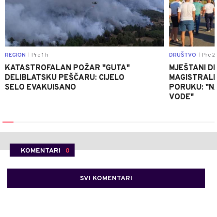
REGION
Pre 1 h
DRUŠTVO
Pre 2
|
|
KATASTROFALAN POŽAR "GUTA"
MJEŠTANI D
DELIBLATSKU PEŠČARU: CIJELO
MAGISTRALNI
SELO EVAKUISANO
PORUKU: "N
VODE"
KOMENTARI
0
SVI KOMENTARI