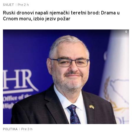
Pre 2 h
SVIJET
|
Ruski dronovi napali njemački teretni brod: Drama u
Crnom moru, izbio jeziv požar
0
Pre 3 h
POLITIKA
|