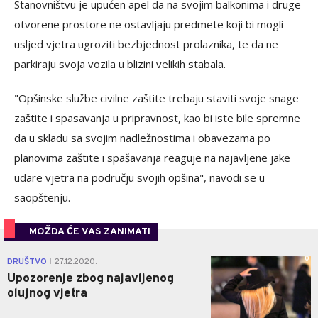
Stanovništvu je upućen apel da na svojim balkonima i druge
otvorene prostore ne ostavljaju predmete koji bi mogli
usljed vjetra ugroziti bezbjednost prolaznika, te da ne
parkiraju svoja vozila u blizini velikih stabala.
"Opšinske službe civilne zaštite trebaju staviti svoje snage
zaštite i spasavanja u pripravnost, kao bi iste bile spremne
da u skladu sa svojim nadležnostima i obavezama po
planovima zaštite i spašavanja reaguje na najavljene jake
udare vjetra na području svojih opšina", navodi se u
saopštenju.
MOŽDA ĆE VAS ZANIMATI
0
DRUŠTVO
27.12.2020.
|
Upozorenje zbog najavljenog
olujnog vjetra