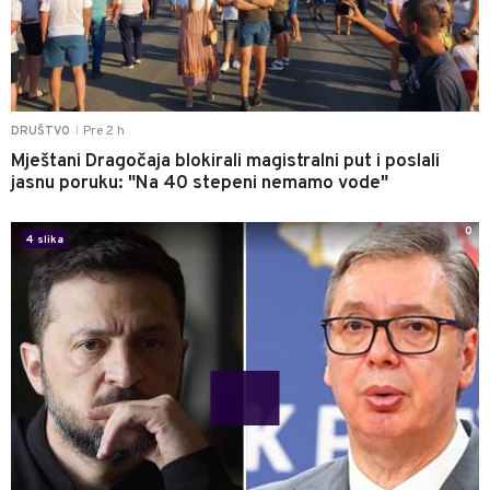
Pre 2 h
DRUŠTVO
|
Mještani Dragočaja blokirali magistralni put i poslali
jasnu poruku: "Na 40 stepeni nemamo vode"
0
4 slika