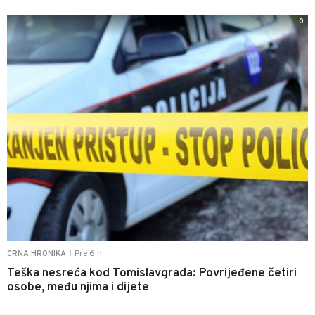
0
Pre 6 h
CRNA HRONIKA
|
Teška nesreća kod Tomislavgrada: Povrijeđene četiri
osobe, među njima i dijete