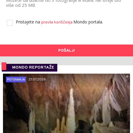
Možete da ubacite do 3 fotografije ili videa. Ne smije biti
više od 25 MB.
Pristajete na
Mondo portala.
pravila korišćenja
POŠALJI
MONDO REPORTAŽE
0
21.07.2026.
PUTOVANJA