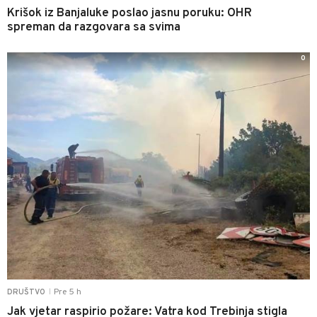
Krišok iz Banjaluke poslao jasnu poruku: OHR
spreman da razgovara sa svima
0
Pre 5 h
DRUŠTVO
|
Jak vjetar raspirio požare: Vatra kod Trebinja stigla