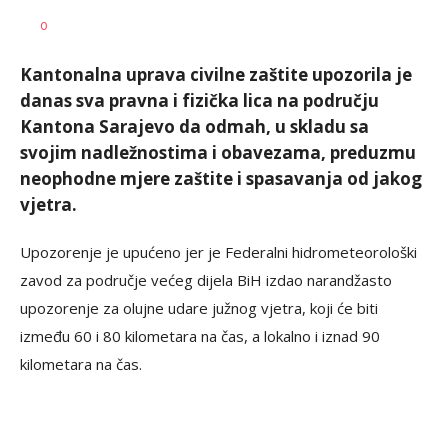
Siniša
AUTOR
0
Stanić
Kantonalna uprava civilne zaštite upozorila je
danas sva pravna i fizička lica na području
Kantona Sarajevo da odmah, u skladu sa
svojim nadležnostima i obavezama, preduzmu
neophodne mjere zaštite i spasavanja od jakog
vjetra.
Upozorenje je upućeno jer je Federalni hidrometeorološki
zavod za područje većeg dijela BiH izdao narandžasto
upozorenje za olujne udare južnog vjetra, koji će biti
između 60 i 80 kilometara na čas, a lokalno i iznad 90
kilometara na čas.