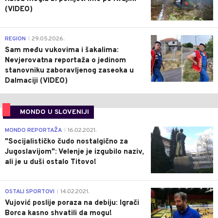
(VIDEO)
0
REGION
29.05.2026.
|
Sam među vukovima i šakalima:
Nevjerovatna reportaža o jedinom
stanovniku zaboravljenog zaseoka u
Dalmaciji (VIDEO)
MONDO U SLOVENIJI
4
MONDO REPORTAŽA
16.02.2021.
|
"Socijalističko čudo nostalgično za
Jugoslavijom": Velenje je izgubilo naziv,
ali je u duši ostalo Titovo!
1
OSTALI SPORTOVI
14.02.2021.
|
Vujović poslije poraza na debiju: Igrači
Borca kasno shvatili da mogu!