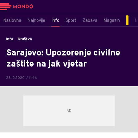
Naslovna
Najnovije
Info
Sport
Zabava
Magazin
M
Info
Društvo
Sarajevo: Upozorenje civilne
zaštite na jak vjetar
28.12.2020. / 11:46