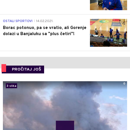
3
OSTALI SPORTOVI
14.02.2021.
|
Borac potonuo, pa se vratio, ali Gorenje
dolazi u Banjaluku sa "plus četiri"!
PROČITAJ JOŠ
0
3 slika