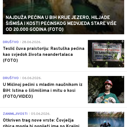
NAJDUŽA PEĆINA U BIH KRIJE JEZERO, HILJADE
ŠIŠMIŠA I KOSTI PEĆINSKOG MEDVJEDA STARE VIŠE
OD 20.000 GODINA (FOTO)
0
DRUŠTVO
28.06.2026.
|
Teslić čuva praistoriju: Rastuška pećina
kao svjedok života neandertalaca
(FOTO)
0
DRUŠTVO
06.06.2026.
|
U Mićinoj pećini s mladim naučnikom iz
BiH: Istina o šišmišima i mitu o kosi
(FOTO/VIDEO)
0
ZANIMLJIVOSTI
05.06.2026.
|
Otkriven trag nove vrste: Čovječja
ribica mogla bi ponijeti ime po Krajini