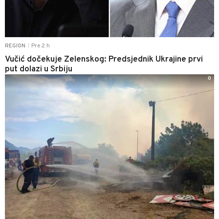
Pre 2 h
REGION
|
Vučić dočekuje Zelenskog: Predsjednik Ukrajine prvi
put dolazi u Srbiju
0