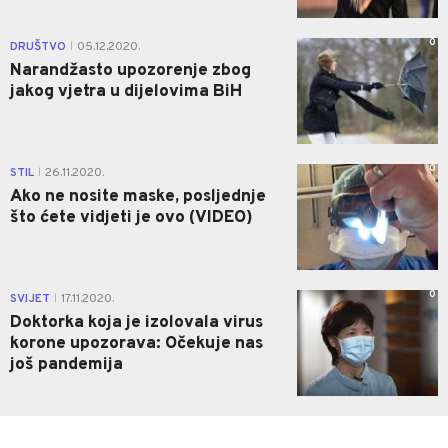
0
DRUŠTVO
05.12.2020.
|
Narandžasto upozorenje zbog
jakog vjetra u dijelovima BiH
0
STIL
26.11.2020.
|
Ako ne nosite maske, posljednje
što ćete vidjeti je ovo (VIDEO)
0
SVIJET
17.11.2020.
|
Doktorka koja je izolovala virus
korone upozorava: Očekuje nas
još pandemija