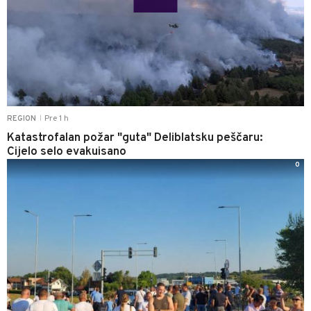
Pre 1 h
REGION
|
Katastrofalan požar "guta" Deliblatsku peščaru:
Cijelo selo evakuisano
0