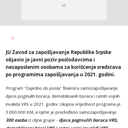
Siniša
AUTOR
0
Stanić
JU Zavod za zapošljavanje Republike Srpske
objavio je javni poziv poslodavcima i
nezaposlenim osobama za korišćenje sredstava
po programima zapošljavanja u 2021. godini.
Program "Zajedno do posla" finansira samozapošljavanje
djece poginulih boraca, demobilisanih boraca i ratnih vojnih
invalida VRS u 2021. godini. Ukupna vrijednost programa je
3.000.000 KM, a njime je predviđeno samozapošljavanje
300 osoba
iz ciljne grupe -
djeca poginulih boraca VRS,