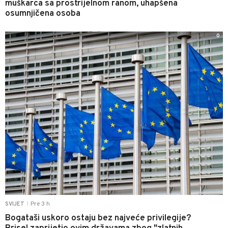
muškarca sa prostrijelnom ranom, uhapšena
osumnjičena osoba
0
Pre 3 h
SVIJET
|
Bogataši uskoro ostaju bez najveće privilegije?