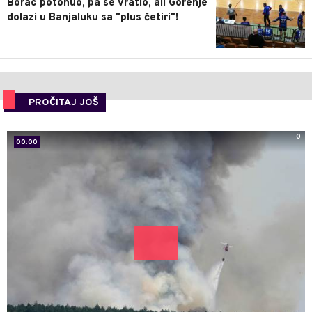
Borac potonuo, pa se vratio, ali Gorenje
dolazi u Banjaluku sa "plus četiri"!
PROČITAJ JOŠ
0
00:00