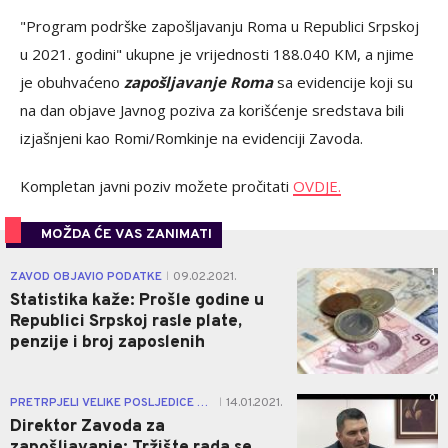
"Program podrške zapošljavanju Roma u Republici Srpskoj
u 2021. godini" ukupne je vrijednosti 188.040 KM, a njime
je obuhvaćeno
zapošljavanje Roma
sa evidencije koji su
na dan objave Javnog poziva za korišćenje sredstava bili
izjašnjeni kao Romi/Romkinje na evidenciji Zavoda.
Kompletan javni poziv možete pročitati
OVDJE.
MOŽDA ĆE VAS ZANIMATI
1
ZAVOD OBJAVIO PODATKE
09.02.2021.
|
Statistika kaže: Prošle godine u
Republici Srpskoj rasle plate,
penzije i broj zaposlenih
0
PRETRPJELI VELIKE POSLJEDICE PANDEMIJE
14.01.2021.
|
Direktor Zavoda za
zapošljavanje: Tržište rada se