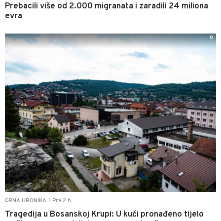
Prebacili više od 2.000 migranata i zaradili 24 miliona
evra
0
Pre 2 h
CRNA HRONIKA
|
Tragedija u Bosanskoj Krupi: U kući pronađeno tijelo