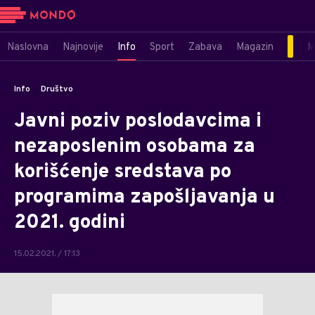
Naslovna
Najnovije
Info
Sport
Zabava
Magazin
M
Info
Društvo
Javni poziv poslodavcima i
nezaposlenim osobama za
korišćenje sredstava po
programima zapošljavanja u
2021. godini
15.02.2021. / 17:13