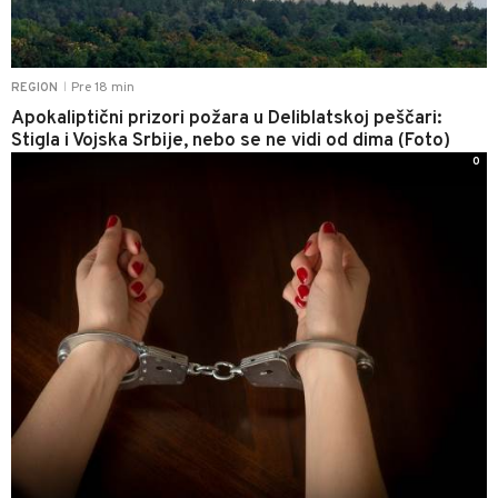
Pre 18 min
REGION
|
Apokaliptični prizori požara u Deliblatskoj peščari:
Stigla i Vojska Srbije, nebo se ne vidi od dima (Foto)
0