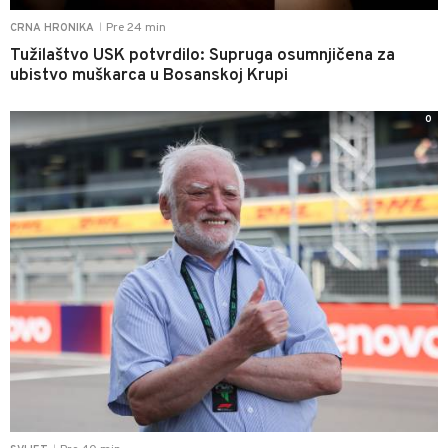
Pre 24 min
CRNA HRONIKA
|
Tužilaštvo USK potvrdilo: Supruga osumnjičena za
ubistvo muškarca u Bosanskoj Krupi
0