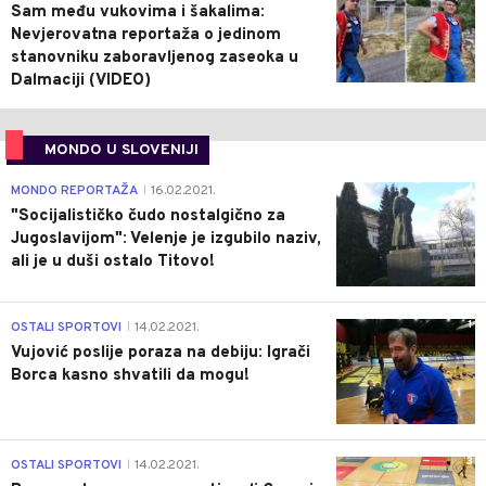
Sam među vukovima i šakalima:
Nevjerovatna reportaža o jedinom
stanovniku zaboravljenog zaseoka u
Dalmaciji (VIDEO)
MONDO U SLOVENIJI
4
MONDO REPORTAŽA
16.02.2021.
|
"Socijalističko čudo nostalgično za
Jugoslavijom": Velenje je izgubilo naziv,
ali je u duši ostalo Titovo!
1
OSTALI SPORTOVI
14.02.2021.
|
Vujović poslije poraza na debiju: Igrači
Borca kasno shvatili da mogu!
3
OSTALI SPORTOVI
14.02.2021.
|