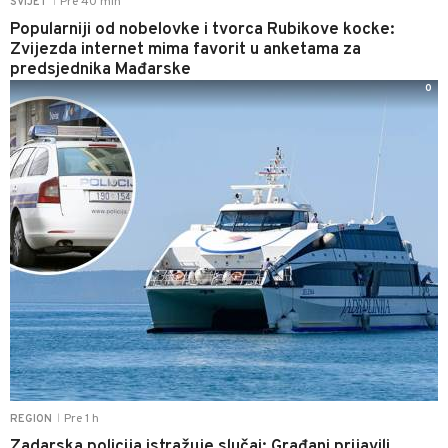
Pre 40 min
SVIJET
|
Popularniji od nobelovke i tvorca Rubikove kocke:
Zvijezda internet mima favorit u anketama za
predsjednika Mađarske
0
Pre 1 h
REGION
|
Zadarska policija istražuje slučaj: Građani prijavili