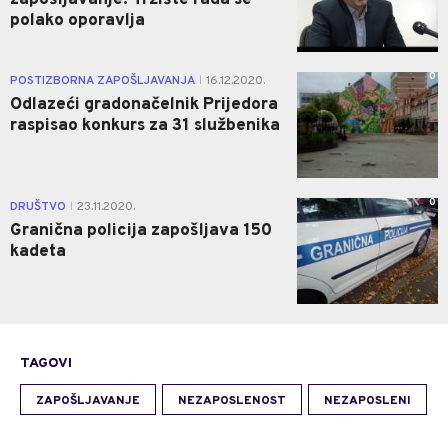
polako oporavlja
0
POSTIZBORNA ZAPOŠLJAVANJA
16.12.2020.
|
Odlazeći gradonačelnik Prijedora
raspisao konkurs za 31 službenika
0
DRUŠTVO
23.11.2020.
|
Granična policija zapošljava 150
kadeta
TAGOVI
ZAPOŠLJAVANJE
NEZAPOSLENOST
NEZAPOSLENI