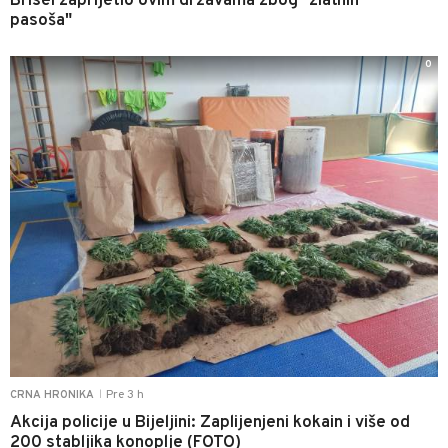
Brisel zaprijetio ovim državama zbog "zlatnih
pasoša"
0
Pre 3 h
CRNA HRONIKA
|
Akcija policije u Bijeljini: Zaplijenjeni kokain i više od
200 stabljika konoplje (FOTO)