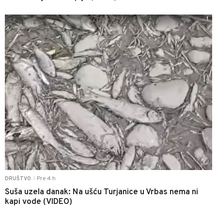
1
Pre 4 h
DRUŠTVO
|
Suša uzela danak: Na ušću Turjanice u Vrbas nema ni
kapi vode (VIDEO)