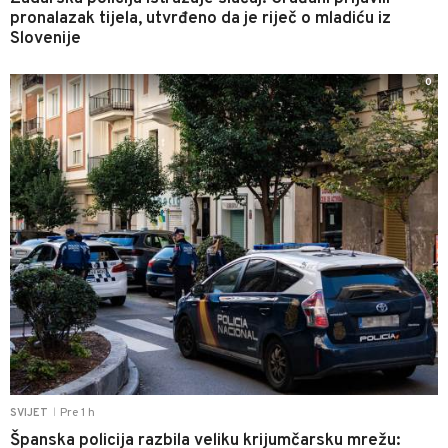
pronalazak tijela, utvrđeno da je riječ o mladiću iz
Slovenije
0
Pre 1 h
SVIJET
|
Španska policija razbila veliku krijumčarsku mrežu: