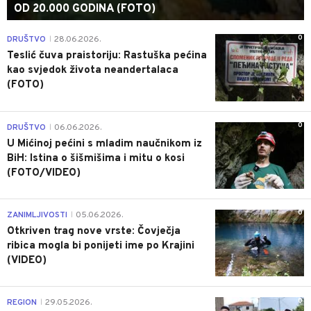
OD 20.000 GODINA (FOTO)
0
DRUŠTVO
28.06.2026.
|
Teslić čuva praistoriju: Rastuška pećina
kao svjedok života neandertalaca
(FOTO)
0
DRUŠTVO
06.06.2026.
|
U Mićinoj pećini s mladim naučnikom iz
BiH: Istina o šišmišima i mitu o kosi
(FOTO/VIDEO)
0
ZANIMLJIVOSTI
05.06.2026.
|
Otkriven trag nove vrste: Čovječja
ribica mogla bi ponijeti ime po Krajini
(VIDEO)
0
REGION
29.05.2026.
|