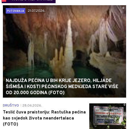
0
21.07.2026.
PUTOVANJA
NAJDUŽA PEĆINA U BIH KRIJE JEZERO, HILJADE
ŠIŠMIŠA I KOSTI PEĆINSKOG MEDVJEDA STARE VIŠE
OD 20.000 GODINA (FOTO)
0
DRUŠTVO
28.06.2026.
|
Teslić čuva praistoriju: Rastuška pećina
kao svjedok života neandertalaca
(FOTO)