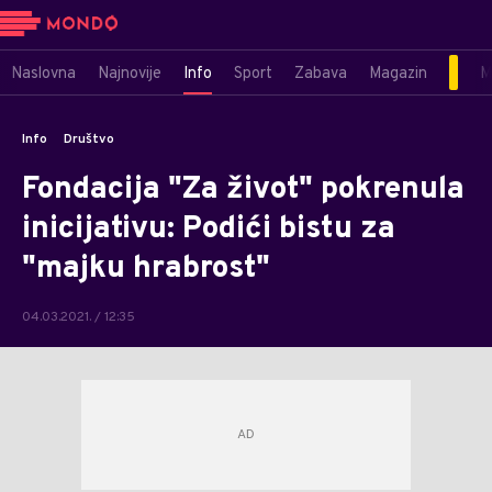
Naslovna
Najnovije
Info
Sport
Zabava
Magazin
M
Info
Društvo
Fondacija "Za život" pokrenula
inicijativu: Podići bistu za
"majku hrabrost"
04.03.2021. / 12:35