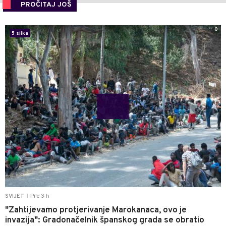
PROČITAJ JOŠ
0
5 slika
Pre 3 h
SVIJET
|
"Zahtijevamo protjerivanje Marokanaca, ovo je
invazija": Gradonačelnik španskog grada se obratio