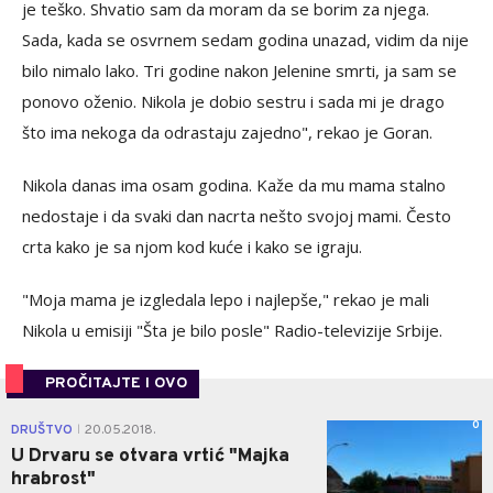
je teško. Shvatio sam da moram da se borim za njega.
Sada, kada se osvrnem sedam godina unazad, vidim da nije
bilo nimalo lako. Tri godine nakon Jelenine smrti, ja sam se
ponovo oženio. Nikola je dobio sestru i sada mi je drago
što ima nekoga da odrastaju zajedno", rekao je Goran.
Nikola danas ima osam godina. Kaže da mu mama stalno
nedostaje i da svaki dan nacrta nešto svojoj mami. Često
crta kako je sa njom kod kuće i kako se igraju.
"Moja mama je izgledala lepo i najlepše," rekao je mali
Nikola u emisiji "Šta je bilo posle" Radio-televizije Srbije.
PROČITAJTE I OVO
0
DRUŠTVO
20.05.2018.
|
U Drvaru se otvara vrtić "Majka
hrabrost"