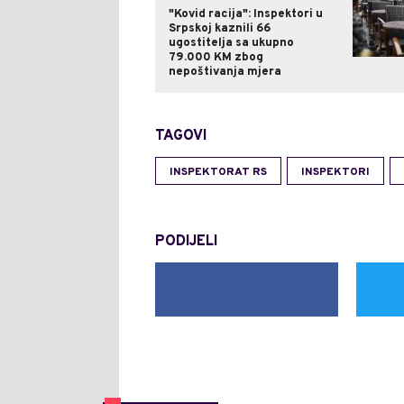
"Kovid racija": Inspektori u
Srpskoj kaznili 66
ugostitelja sa ukupno
79.000 KM zbog
nepoštivanja mjera
TAGOVI
INSPEKTORAT RS
INSPEKTORI
PODIJELI