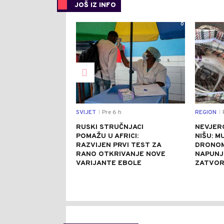
JOŠ IZ INFO
0
SVIJET
Pre 6 h
REGION
P
|
|
RUSKI STRUČNJACI
NEVJER
POMAŽU U AFRICI:
NIŠU: M
RAZVIJEN PRVI TEST ZA
DRONOM
RANO OTKRIVANJE NOVE
NAPUNJ
VARIJANTE EBOLE
ZATVO