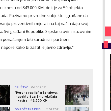
u iznosu od 843.000 KM, dok je za 59 objekta
ada. Pozivamo privredne subjekte i građane da
anju preventivnih mjera i na taj način daju svoj
a. Svi građani Republike Srpske u ovim izazovnim
 ponašanjem biti saradnici i partneri
napore kako bi zaštitile javno zdravlje,"
0
0
DRUŠTVO
06.03.2021.
|
"Korona racija" u Sarajevu:
Inspektori za 24 prekršaja
inkasirali 42.500 KM
1
0
OD POČETKA EPIDEMIJE DO DANAS
11.02.2021.
|