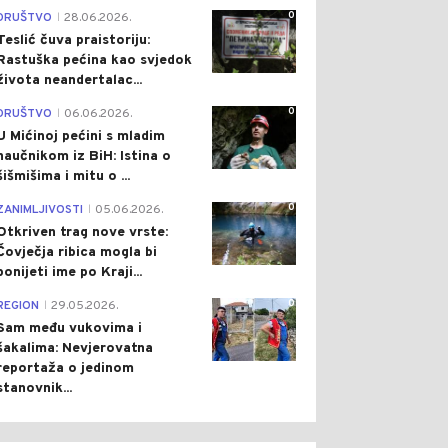
0
DRUŠTVO
28.06.2026.
|
Teslić čuva praistoriju:
Rastuška pećina kao svjedok
života neandertalac...
0
DRUŠTVO
06.06.2026.
|
U Mićinoj pećini s mladim
naučnikom iz BiH: Istina o
šišmišima i mitu o ...
0
ZANIMLJIVOSTI
05.06.2026.
|
Otkriven trag nove vrste:
Čovječja ribica mogla bi
ponijeti ime po Kraji...
0
REGION
29.05.2026.
|
Sam među vukovima i
šakalima: Nevjerovatna
reportaža o jedinom
stanovnik...