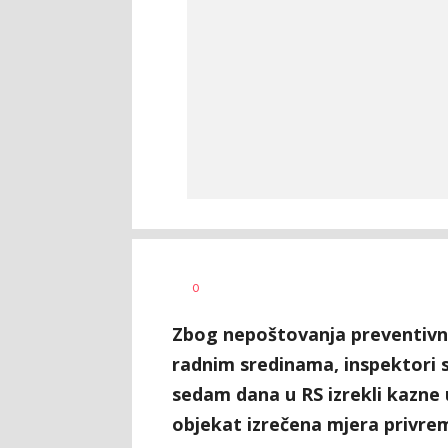
Željko
AUTOR
0
Svitlica
Zbog nepoštovanja preventivnih
radnim sredinama, inspektori 
sedam dana u RS izrekli kazne 
objekat izrečena mjera privre