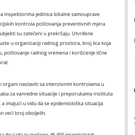
 sa inspektorima jedinica lokalne samouprave
kcijskih kontrola poštovanja preventivnih mjera
subjekti su zatečeni u prekršaju. Utvrđene
ste u organizaciji radnog prostora, broj lica koja
, poštovanje radnog vremena i korišćenje lične
rat.
ni organi nastaviti sa intenzivnim kontrolama u
aba za vanredne situacije i preporukama Instituta
a imajući u vidu da se epidemiološka situacija
 veći broj oboljelih.
 do sada je izvršeno 46.400 inspekcijskih