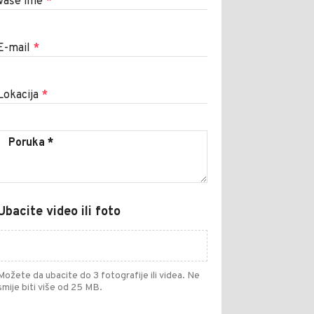
Vaše ime
*
E-mail
*
Lokacija
*
Ubacite video ili foto
Možete da ubacite do 3 fotografije ili videa. Ne
smije biti više od 25 MB.