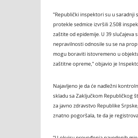
"Republički inspektori su u saradnji
protekle sedmice izvršili 2.508 inspe
zaštite od epidemije. U 39 slučajeva 
nepravilnosti odnosile su se na propu
mogu boraviti istovremeno u objektu
zaštitne opreme," objavio je Inspekto
Najavljeno je da će nadležni kontrol
skladu sa Zaključkom Republičkog št
za javno zdravstvo Republike Srpske, 
znatno pogoršala, te da je registrovan
"U okviru provođenja navedenih mjera