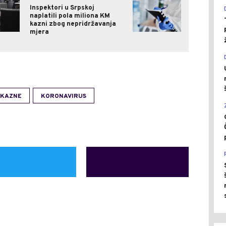
Inspektori u Srpskoj
naplatili pola miliona KM
kazni zbog nepridržavanja
mjera
KAZNE
KORONAVIRUS