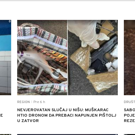
0
0
Pre 6 h
REGION
DRUŠ
|
NEVJEROVATAN SLUČAJ U NIŠU: MUŠKARAC
SABO
JE
HTIO DRONOM DA PREBACI NAPUNJEN PIŠTOLJ
POJED
U ZATVOR
REZE