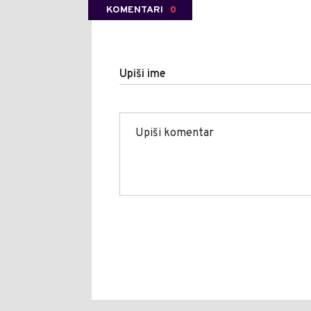
KOMENTARI
0
Upiši ime