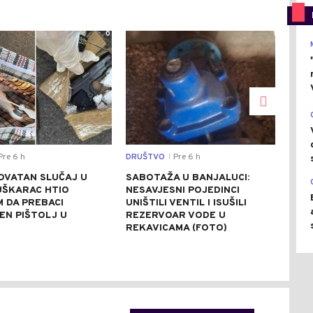
0
1
re 6 h
DRUŠTVO
Pre 6 h
REGI
|
OVATAN SLUČAJ U
SABOTAŽA U BANJALUCI:
VUČ
UŠKARAC HTIO
NESAVJESNI POJEDINCI
VEČ
 DA PREBACI
UNIŠTILI VENTIL I ISUŠILI
POZ
EN PIŠTOLJ U
REZERVOAR VODE U
RAZ
R
REKAVICAMA (FOTO)
(FO