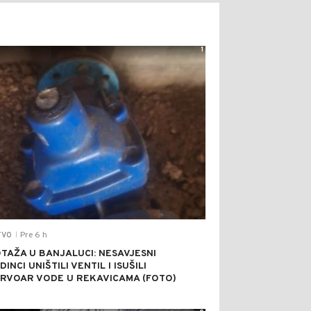
1
Pre 6 h
TVO
|
TAŽA U BANJALUCI: NESAVJESNI
INCI UNIŠTILI VENTIL I ISUŠILI
RVOAR VODE U REKAVICAMA (FOTO)