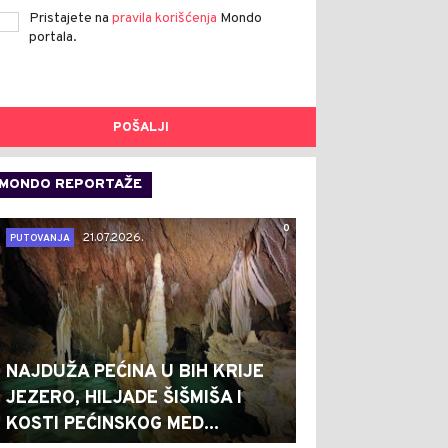
Pristajete na
pravila korišćenja
Mondo
portala.
POŠALJI
MONDO REPORTAŽE
0
21.07.2026.
PUTOVANJA
NAJDUŽA PEĆINA U BIH KRIJE
JEZERO, HILJADE ŠIŠMIŠA I
KOSTI PEĆINSKOG MED...