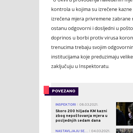
kontrola u kojima su izrečene kazne 
izrečena mjera privremene zabrane r
ostanu odgovorni i dosljedni u poštov
doprinos u borbi protiv virusa koron
trenucima trebaju svojim odgovornim
institucijama koje preduzimaju velike 
zaključuju u Inspektoratu.
POVEZANO
INSPEKTORI
08.03.2021.
|
Skoro 200 hiljada KM kazni
zbog nepoštovanja mjera u
posljednjih sedam dana
NASTAVLJAJU SE POJAČANE KONTROLE
04.03.2021.
|