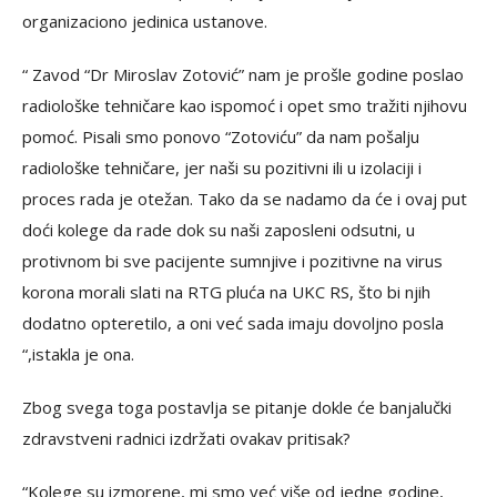
organizaciono jedinica ustanove.
“ Zavod “Dr Miroslav Zotović” nam je prošle godine poslao
radiološke tehničare kao ispomoć i opet smo tražiti njihovu
pomoć. Pisali smo ponovo “Zotoviću” da nam pošalju
radiološke tehničare, jer naši su pozitivni ili u izolaciji i
proces rada je otežan. Tako da se nadamo da će i ovaj put
doći kolege da rade dok su naši zaposleni odsutni, u
protivnom bi sve pacijente sumnjive i pozitivne na virus
korona morali slati na RTG pluća na UKC RS, što bi njih
dodatno opteretilo, a oni već sada imaju dovoljno posla
“,istakla je ona.
Zbog svega toga postavlja se pitanje dokle će banjalučki
zdravstveni radnici izdržati ovakav pritisak?
“Kolege su izmorene, mi smo već više od jedne godine,