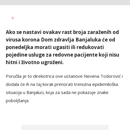
Bojana
AUTOR
0
Ninković
Ako se nastavi ovakav rast broja zaraženih od
virusa korona Dom zdravlja Banjaluka će od
ponedeljka morati ugasiti ili redukovati
pojedine usluge za redovne pacijente koji nisu
hitni i životno ugroženi.
Poručila je to direkotrica ove ustanove Nevena Todorović i
dodala će ih na taj korak primorati trenutna epidemiloška
situacija u Banjaluci, koja za sada ne pokazuje znake
poboljšanja.