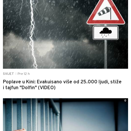
Pre 12 h
SVIJET
|
Poplave u Kini: Evakuisano više od 25.000 ljudi, stiže
i tajfun "Dolfin" (VIDEO)
0