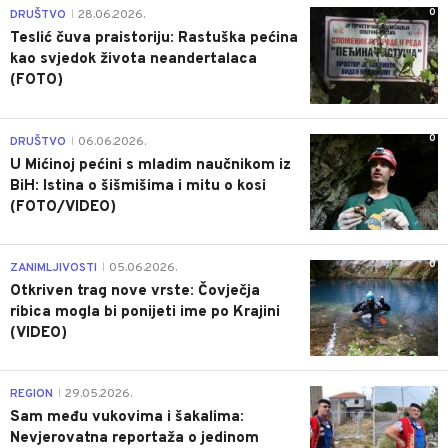
0
DRUŠTVO
28.06.2026.
|
Teslić čuva praistoriju: Rastuška pećina
kao svjedok života neandertalaca
(FOTO)
0
DRUŠTVO
06.06.2026.
|
U Mićinoj pećini s mladim naučnikom iz
BiH: Istina o šišmišima i mitu o kosi
(FOTO/VIDEO)
0
ZANIMLJIVOSTI
05.06.2026.
|
Otkriven trag nove vrste: Čovječja
ribica mogla bi ponijeti ime po Krajini
(VIDEO)
0
REGION
29.05.2026.
|
Sam među vukovima i šakalima:
Nevjerovatna reportaža o jedinom