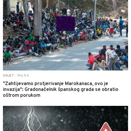
Pre 11 h
SVIJET
|
"Zahtijevamo protjerivanje Marokanaca, ovo je
invazija": Gradonačelnik španskog grada se obratio
oštrom porukom
0