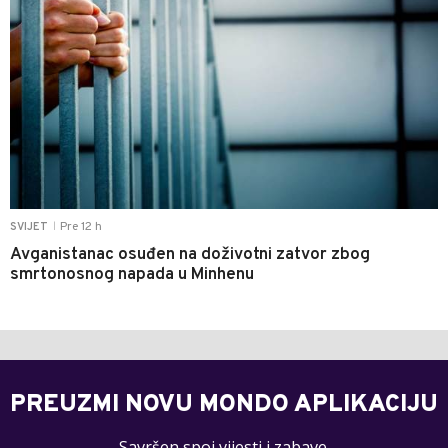
Pre 12 h
SVIJET
|
Avganistanac osuđen na doživotni zatvor zbog
smrtonosnog napada u Minhenu
PREUZMI NOVU MONDO APLIKACIJU
Savršen spoj vijesti i zabave.