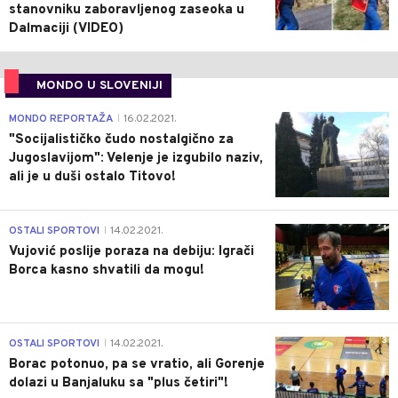
stanovniku zaboravljenog zaseoka u
Dalmaciji (VIDEO)
MONDO U SLOVENIJI
4
MONDO REPORTAŽA
16.02.2021.
|
"Socijalističko čudo nostalgično za
Jugoslavijom": Velenje je izgubilo naziv,
ali je u duši ostalo Titovo!
1
OSTALI SPORTOVI
14.02.2021.
|
Vujović poslije poraza na debiju: Igrači
Borca kasno shvatili da mogu!
3
OSTALI SPORTOVI
14.02.2021.
|
Borac potonuo, pa se vratio, ali Gorenje
dolazi u Banjaluku sa "plus četiri"!