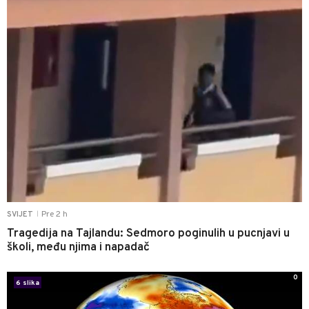
Pre 2 h
SVIJET
|
Tragedija na Tajlandu: Sedmoro poginulih u pucnjavi u
školi, među njima i napadač
0
6 slika