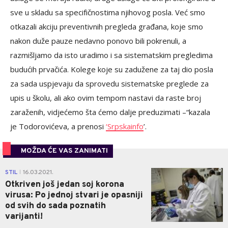
sve u skladu sa specifičnostima njihovog posla. Već smo
otkazali akciju preventivnih pregleda građana, koje smo
nakon duže pauze nedavno ponovo bili pokrenuli, a
razmišljamo da isto uradimo i sa sistematskim pregledima
budućih prvačića. Kolege koje su zadužene za taj dio posla
za sada uspjevaju da sprovedu sistematske preglede za
upis u školu, ali ako ovim tempom nastavi da raste broj
zaraženih, vidjećemo šta ćemo dalje preduzimati –“kazala
je Todorovićeva, a prenosi
‘Srpskainfo
’.
MOŽDA ĆE VAS ZANIMATI
0
STIL
16.03.2021.
|
Otkriven još jedan soj korona
virusa: Po jednoj stvari je opasniji
od svih do sada poznatih
varijanti!