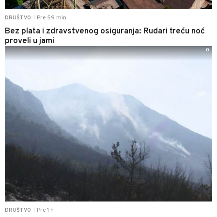
Pre 59 min
DRUŠTVO
|
Bez plata i zdravstvenog osiguranja: Rudari treću noć
proveli u jami
0
Pre 1 h
DRUŠTVO
|