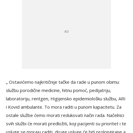
„ Ostavićemo najkritičnije tačke da rade u punom obimu:
službu porodične medicine, hitnu pomoć, pedijatriju,
laboratoriju, rentgen, Higijensko epidemiološku službu, ARI
i Kovid ambulante. To mora raditi u punom kapacitetu. Za
ostale službe ćemo morati redukovati način rada. Načelnici
svih službi će morati predložiti, koji pacijenti su prioritet i te
usluge se moraju raditi, druge usluge će biti prolongirane a