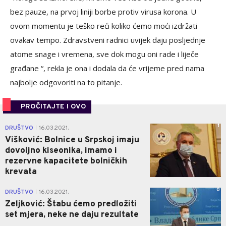
bez pauze, na prvoj liniji borbe protiv virusa korona. U
ovom momentu je teško reći koliko ćemo moći izdržati
ovakav tempo. Zdravstveni radnici uvijek daju posljednje
atome snage i vremena, sve dok mogu oni rade i liječe
građane “, rekla je ona i dodala da će vrijeme pred nama
najbolje odgovoriti na to pitanje.
PROČITAJTE I OVO
1
DRUŠTVO
16.03.2021.
|
Višković: Bolnice u Srpskoj imaju
dovoljno kiseonika, imamo i
rezervne kapacitete bolničkih
krevata
0
DRUŠTVO
16.03.2021.
|
Zeljković: Štabu ćemo predložiti
set mjera, neke ne daju rezultate