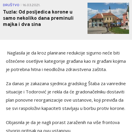
0
DRUŠTVO
16.03.2021.
|
Tuzla: Od posljedica korone u
samo nekoliko dana preminuli
majka i dva sina
Naglasila je da kroz planirane redukcije sigurno neće biti
oštećene osetljive kategorije građana kao ni građani kojima
je potrebna hitna i neodložna zdravstvena zaštita.
Za danas je zakazana sjednica gradskog Štaba za vanredne
situacije i Todorović je rekla da će gradonačelniku dostaviti
plan ponovne reorganizacije ove ustanove, koji previđa da
se svi raspoloživi kapaciteti stavljaju u borbu protiv korone.
Objasnila je da je nagli porast zaraženih na više frontova
stvorio pritisak na ovu ustanovu.