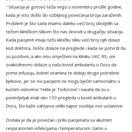
“ Situacija je gotovo teža nego u novembru prošle godine,
kada je isto došlo do ozbiljnog povećanja broja zaraženih.
Problem je što sada imamo daleko veći broj oboljelih sa
težom kliničkom slikom što nas dovodi u drugačiju situaciju.
Kada pacijenti imaju težu kliničku sliku veći broj njih dolazi
kod doktora, češće dolaze na preglede i kada se potvrdi da
su pozitivni, a ako nisu smješteni na kliniku UKC RS, oni
svakodnevno dolaze u našu kovid ambulantu u Docu da
prime infuzuju, koktel vitamina te dobiju druge potrebne
lijekove, jer se ovi pacijenti ne mogu liječiti samostalno u
kućnim uslovima “rekla je Todorović i navela da su u
ponedjeljak imali oko 130 pregleda u kovid ambulanti u
Docu, što kaže zahtjeva veliki napor osoblja ove ustanove.
Dodala je da je povećan i priliv pacijenata sa akutnim
respiratornim infekcijama i temperaturom. Samo u