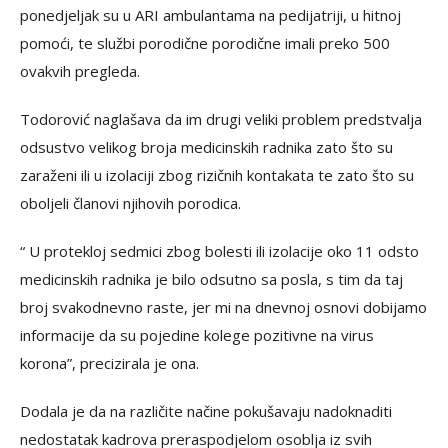
ponedjeljak su u ARI ambulantama na pedijatriji, u hitnoj
pomoći, te službi porodične porodične imali preko 500
ovakvih pregleda.
Todorović naglašava da im drugi veliki problem predstvalja
odsustvo velikog broja medicinskih radnika zato što su
zaraženi ili u izolaciji zbog rizičnih kontakata te zato što su
oboljeli članovi njihovih porodica.
“ U protekloj sedmici zbog bolesti ili izolacije oko 11 odsto
medicinskih radnika je bilo odsutno sa posla, s tim da taj
broj svakodnevno raste, jer mi na dnevnoj osnovi dobijamo
informacije da su pojedine kolege pozitivne na virus
korona”, precizirala je ona.
Dodala je da na različite načine pokušavaju nadoknaditi
nedostatak kadrova preraspodjelom osoblja iz svih