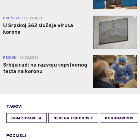
0
DRUŠTVO
16.03.2021.
|
U Srpskoj 362 slučaja virusa
korona
0
REGION
16.03.2021.
|
Srbija radi na razvoju sopstvenog
testa na koronu
TAGOVI
DOM ZDRAVLJA
NEVENA TODOROVIĆ
KORONAVIRUS
PODIJELI