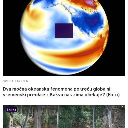
Pre 3 h
SVIJET
|
Dva moćna okeanska fenomena pokreću globalni
vremenski preokret: Kakva nas zima očekuje? (Foto)
0
5 slika