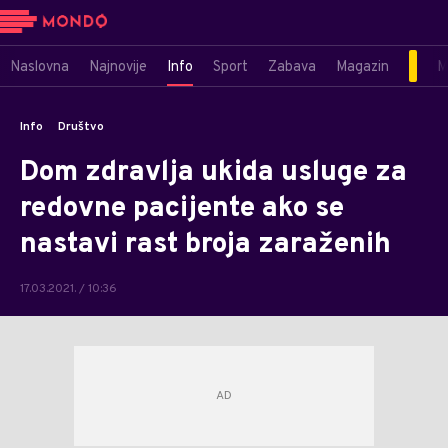
Naslovna
Najnovije
Info
Sport
Zabava
Magazin
M
Info
Društvo
Dom zdravlja ukida usluge za
redovne pacijente ako se
nastavi rast broja zaraženih
17.03.2021. / 10:36