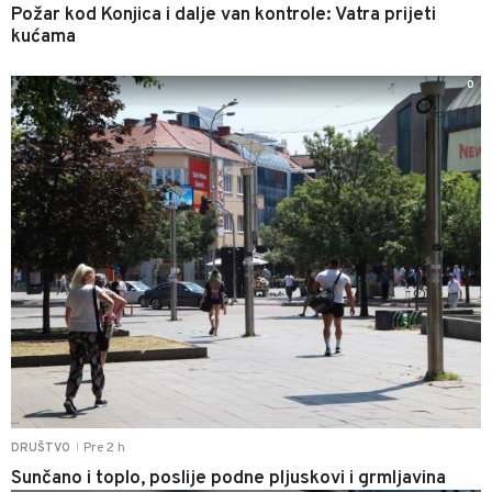
Požar kod Konjica i dalje van kontrole: Vatra prijeti
kućama
0
Pre 2 h
DRUŠTVO
|
Sunčano i toplo, poslije podne pljuskovi i grmljavina