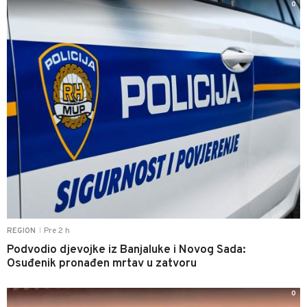
0
Pre 2 h
REGION
|
Podvodio djevojke iz Banjaluke i Novog Sada:
Osuđenik pronađen mrtav u zatvoru
0