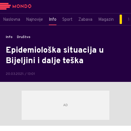
Naslovna
Najnovije
Info
Sport
Zabava
Magazin
M
Info
Društvo
Epidemiološka situacija u
Bijeljini i dalje teška
20.03.2021. / 13:01