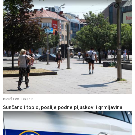
Pre 1 h
DRUŠTVO
|
Sunčano i toplo, poslije podne pljuskovi i grmljavina
0