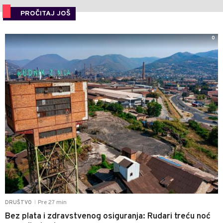
PROČITAJ JOŠ
0
Pre 27 min
DRUŠTVO
|
Bez plata i zdravstvenog osiguranja: Rudari treću noć