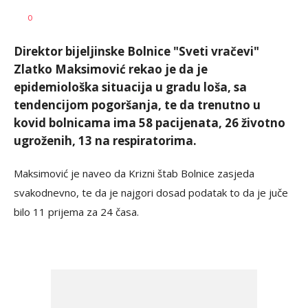
Dušan
AUTOR
0
Volaš
Direktor bijeljinske Bolnice "Sveti vračevi"
Zlatko Maksimović rekao je da je
epidemiološka situacija u gradu loša, sa
tendencijom pogoršanja, te da trenutno u
kovid bolnicama ima 58 pacijenata, 26 životno
ugroženih, 13 na respiratorima.
Maksimović je naveo da Krizni štab Bolnice zasjeda
svakodnevno, te da je najgori dosad podatak to da je juče
bilo 11 prijema za 24 časa.