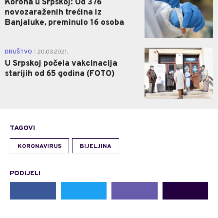
Korona u Srpskoj: Od 376
novozaraženih trećina iz
Banjaluke, preminulo 16 osoba
0
DRUŠTVO
20.03.2021.
|
U Srpskoj počela vakcinacija
starijih od 65 godina (FOTO)
TAGOVI
KORONAVIRUS
BIJELJINA
PODIJELI