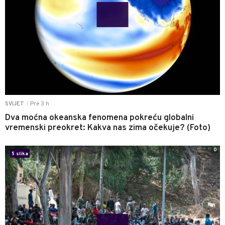
Pre 3 h
SVIJET
|
Dva moćna okeanska fenomena pokreću globalni
vremenski preokret: Kakva nas zima očekuje? (Foto)
0
5 slika