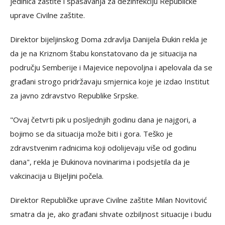
jedinica zaštite i spasavanja za dezinfekciju Republičke
uprave Civilne zaštite.
Direktor bijeljinskog Doma zdravlja Danijela Đukin rekla je
da je na Kriznom štabu konstatovano da je situacija na
području Semberije i Majevice nepovoljna i apelovala da se
građani strogo pridržavaju smjernica koje je izdao Institut
za javno zdravstvo Republike Srpske.
"Ovaj četvrti pik u posljednjih godinu dana je najgori, a
bojimo se da situacija može biti i gora. Teško je
zdravstvenim radnicima koji odolijevaju više od godinu
dana", rekla je Đukinova novinarima i podsjetila da je
vakcinacija u Bijeljini počela.
Direktor Republičke uprave Civilne zaštite Milan Novitović
smatra da je, ako građani shvate ozbiljnost situacije i budu