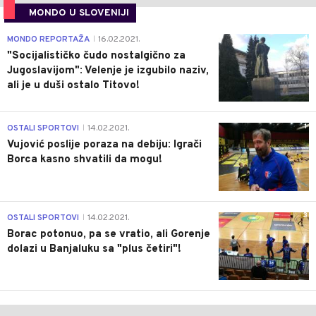
MONDO U SLOVENIJI
4
MONDO REPORTAŽA
16.02.2021.
|
"Socijalističko čudo nostalgično za
Jugoslavijom": Velenje je izgubilo naziv,
ali je u duši ostalo Titovo!
1
OSTALI SPORTOVI
14.02.2021.
|
Vujović poslije poraza na debiju: Igrači
Borca kasno shvatili da mogu!
3
OSTALI SPORTOVI
14.02.2021.
|
Borac potonuo, pa se vratio, ali Gorenje
dolazi u Banjaluku sa "plus četiri"!