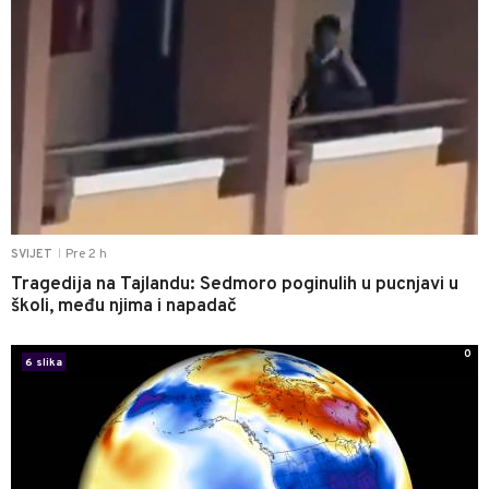
Pre 2 h
SVIJET
|
Tragedija na Tajlandu: Sedmoro poginulih u pucnjavi u
školi, među njima i napadač
0
6 slika