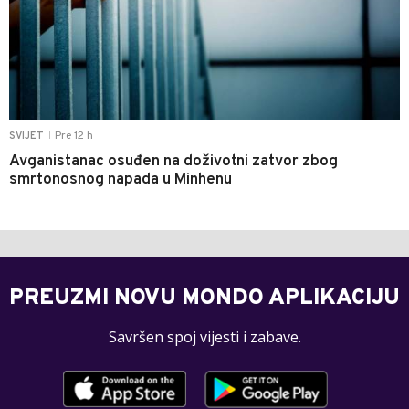
Pre 12 h
SVIJET
|
Avganistanac osuđen na doživotni zatvor zbog
smrtonosnog napada u Minhenu
PREUZMI NOVU MONDO APLIKACIJU
Savršen spoj vijesti i zabave.