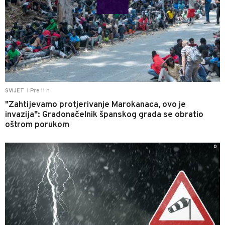
Pre 11 h
SVIJET
|
"Zahtijevamo protjerivanje Marokanaca, ovo je
invazija": Gradonačelnik španskog grada se obratio
oštrom porukom
0