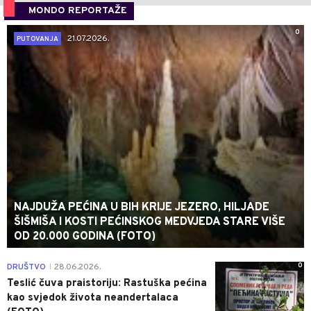
MONDO REPORTAŽE
0
21.07.2026.
PUTOVANJA
NAJDUŽA PEĆINA U BIH KRIJE JEZERO, HILJADE
ŠIŠMIŠA I KOSTI PEĆINSKOG MEDVJEDA STARE VIŠE
OD 20.000 GODINA (FOTO)
0
DRUŠTVO
28.06.2026.
|
Teslić čuva praistoriju: Rastuška pećina
kao svjedok života neandertalaca