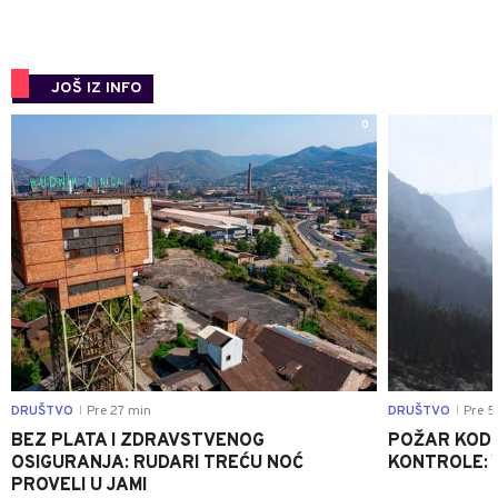
JOŠ IZ INFO
0
DRUŠTVO
Pre 27 min
DRUŠTVO
Pre 5
|
|
BEZ PLATA I ZDRAVSTVENOG
POŽAR KOD K
OSIGURANJA: RUDARI TREĆU NOĆ
KONTROLE: 
PROVELI U JAMI