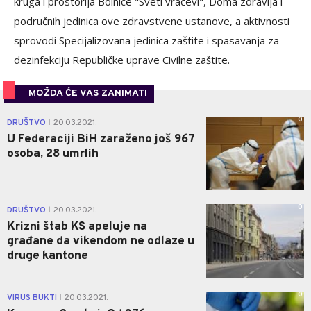
kruga i prostorija Bolnice "Sveti vračevi", Doma zdravlja i
područnih jedinica ove zdravstvene ustanove, a aktivnosti
sprovodi Specijalizovana jedinica zaštite i spasavanja za
dezinfekciju Republičke uprave Civilne zaštite.
MOŽDA ĆE VAS ZANIMATI
0
DRUŠTVO
20.03.2021.
|
U Federaciji BiH zaraženo još 967
osoba, 28 umrlih
0
DRUŠTVO
20.03.2021.
|
Krizni štab KS apeluje na
građane da vikendom ne odlaze u
druge kantone
0
VIRUS BUKTI
20.03.2021.
|