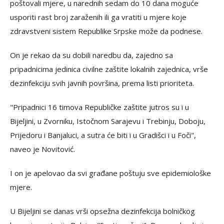
poštovali mjere, u narednih sedam do 10 dana moguće
usporiti rast broj zaraženih ili ga vratiti u mjere koje
zdravstveni sistem Republike Srpske može da podnese.
On je rekao da su dobili naredbu da, zajedno sa
pripadnicima jedinica civilne zaštite lokalnih zajednica, vrše
dezinfekciju svih javnih površina, prema listi prioriteta.
"Pripadnici 16 timova Republičke zaštite jutros su i u
Bijeljini, u Zvorniku, Istočnom Sarajevu i Trebinju, Doboju,
Prijedoru i Banjaluci, a sutra će biti i u Gradišci i u Foči",
naveo je Novitović.
I on je apelovao da svi građane poštuju sve epidemiološke
mjere.
U Bijeljini se danas vrši opsežna dezinfekcija bolničkog