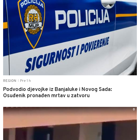
Pre 1 h
REGION
|
Podvodio djevojke iz Banjaluke i Novog Sada:
Osuđenik pronađen mrtav u zatvoru
0