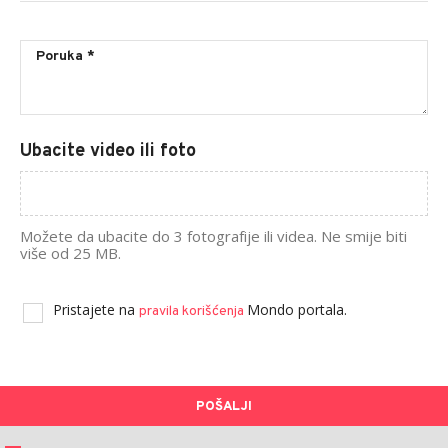
Ubacite video ili foto
Možete da ubacite do 3 fotografije ili videa. Ne smije biti
više od 25 MB.
Pristajete na
Mondo portala.
pravila korišćenja
POŠALJI