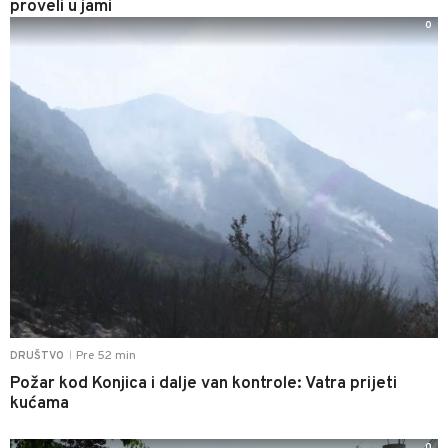
proveli u jami
0
Pre 52 min
DRUŠTVO
|
Požar kod Konjica i dalje van kontrole: Vatra prijeti
kućama
0