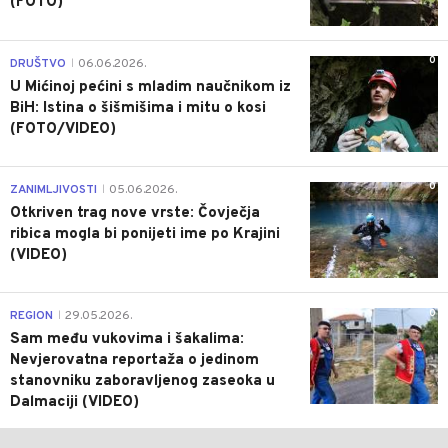
(FOTO)
0
DRUŠTVO
06.06.2026.
|
U Mićinoj pećini s mladim naučnikom iz
BiH: Istina o šišmišima i mitu o kosi
(FOTO/VIDEO)
0
ZANIMLJIVOSTI
05.06.2026.
|
Otkriven trag nove vrste: Čovječja
ribica mogla bi ponijeti ime po Krajini
(VIDEO)
0
REGION
29.05.2026.
|
Sam među vukovima i šakalima:
Nevjerovatna reportaža o jedinom
stanovniku zaboravljenog zaseoka u
Dalmaciji (VIDEO)