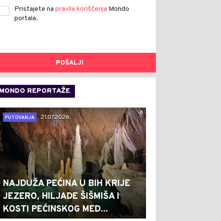
Pristajete na
pravila korišćenja
Mondo
portala.
POŠALJI
MONDO REPORTAŽE
0
21.07.2026.
PUTOVANJA
NAJDUŽA PEĆINA U BIH KRIJE
JEZERO, HILJADE ŠIŠMIŠA I
KOSTI PEĆINSKOG MED...