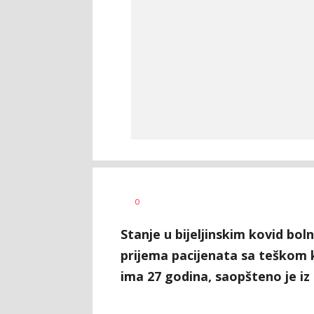
Bojana
AUTOR
0
Ninković
Stanje u bijeljinskim kovid bo
prijema pacijenata sa teškom 
ima 27 godina, saopšteno je iz 