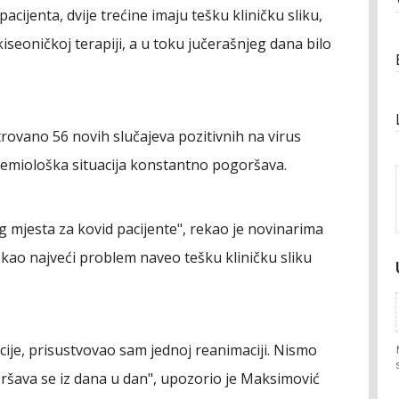
acijenta, dvije trećine imaju tešku kliničku sliku,
kiseoničkoj terapiji, a u toku jučerašnjeg dana bilo
strovano 56 novih slučajeva pozitivnih na virus
demiološka situacija konstantno pogoršava.
og mjesta za kovid pacijente", rekao je novinarima
 kao najveći problem naveo tešku kliničku sliku
cije, prisustvovao sam jednoj reanimaciji. Nismo
goršava se iz dana u dan", upozorio je Maksimović