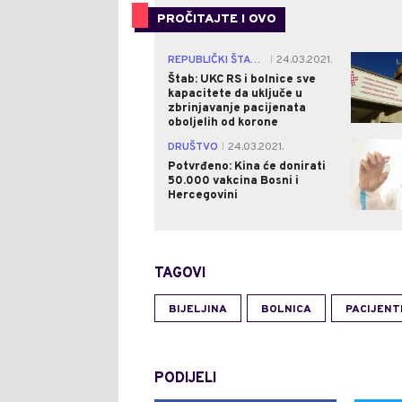
PROČITAJTE I OVO
REPUBLIČKI ŠTAB ZA VANREDNE SITUACIJE
24.03.2021.
|
Štab: UKC RS i bolnice sve
kapacitete da uključe u
zbrinjavanje pacijenata
oboljelih od korone
DRUŠTVO
24.03.2021.
|
Potvrđeno: Kina će donirati
50.000 vakcina Bosni i
Hercegovini
TAGOVI
BIJELJINA
BOLNICA
PACIJENT
PODIJELI