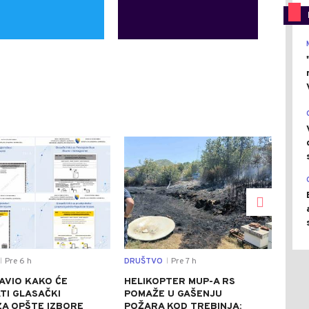
0
0
Pre 6 h
DRUŠTVO
Pre 7 h
SVIJ
|
|
AVIO KAKO ĆE
HELIKOPTER MUP-A RS
CRV
TI GLASAČKI
POMAŽE U GAŠENJU
ITA
 ZA OPŠTE IZBORE
POŽARA KOD TREBINJA:
ASF