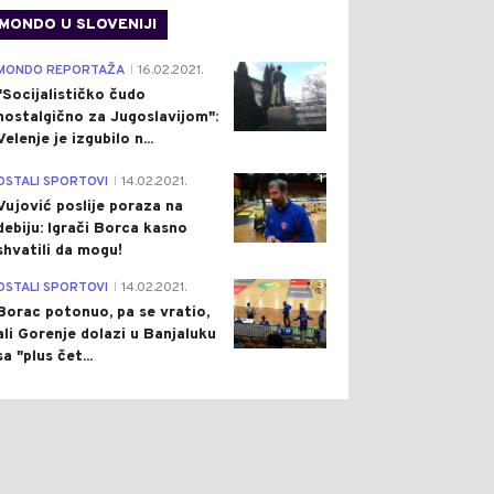
MONDO U SLOVENIJI
4
MONDO REPORTAŽA
16.02.2021.
|
"Socijalističko čudo
nostalgično za Jugoslavijom":
Velenje je izgubilo n...
1
OSTALI SPORTOVI
14.02.2021.
|
Vujović poslije poraza na
0
0
debiju: Igrači Borca kasno
shvatili da mogu!
3
OSTALI SPORTOVI
14.02.2021.
|
Borac potonuo, pa se vratio,
ali Gorenje dolazi u Banjaluku
sa "plus čet...
ET
Pre 7 h
SVIJET
Pre 7 h
|
|
ENI ALARM ZA CIJELU
KINA UVELA PAKET
LIJU: TEMPERATURE
OŠTRIH SANKCIJA,
ALTA PRELAZE 60
AMERIKA DOBILA JASNO