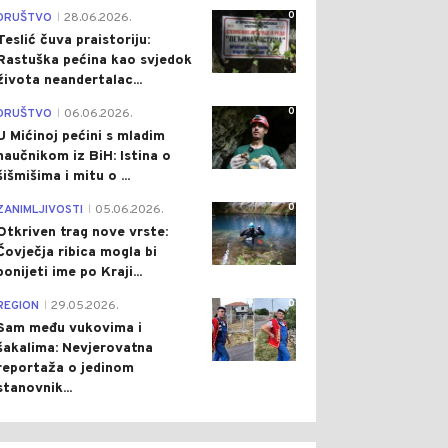
0
DRUŠTVO
28.06.2026.
|
Teslić čuva praistoriju:
Rastuška pećina kao svjedok
života neandertalac...
0
DRUŠTVO
06.06.2026.
|
U Mićinoj pećini s mladim
naučnikom iz BiH: Istina o
šišmišima i mitu o ...
0
ZANIMLJIVOSTI
05.06.2026.
|
Otkriven trag nove vrste:
Čovječja ribica mogla bi
ponijeti ime po Kraji...
0
REGION
29.05.2026.
|
Sam među vukovima i
šakalima: Nevjerovatna
reportaža o jedinom
stanovnik...