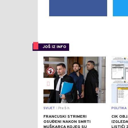
JOŠ IZ INFO
0
SVIJET
Pre 5 h
POLITIKA
|
FRANCUSKI STRIMERI
CIK OBJ
OSUĐENI NAKON SMRTI
IZGLEDA
MUŠKARCA KOJEG SU
LISTIĆI