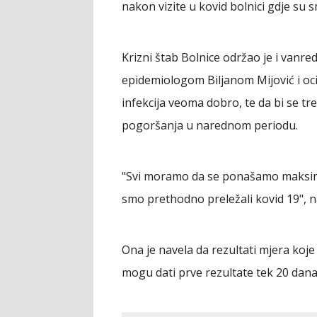
nakon vizite u kovid bolnici gdje su sm
Krizni štab Bolnice održao je i vanr
epidemiologom Biljanom Mijović i oci
infekcija veoma dobro, te da bi se t
pogoršanja u narednom periodu.
"Svi moramo da se ponašamo maksimal
smo prethodno preležali kovid 19", na
Ona je navela da rezultati mjera koje
mogu dati prve rezultate tek 20 dan