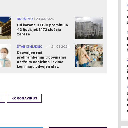
0
0
DRUŠTVO
24.03.2021.
|
Od korone u FBiH preminulo
43 ljudi, još 1.172 slučaja
zaraze
0
1
ŠTAB IZMIJENIO ODLUKU
24.03.2021.
|
Dozvoljen rad
prehrambenim trgovinama
u tržnim centrima i svima
koji imaju odvojen ulaz
I
KORONAVIRUS