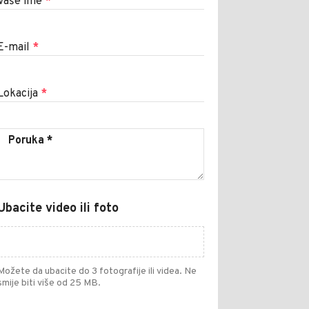
Vaše ime
*
E-mail
*
Lokacija
*
Ubacite video ili foto
Možete da ubacite do 3 fotografije ili videa. Ne
smije biti više od 25 MB.