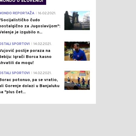
MONDO U SLOVENIJI
VRSTA
4
MONDO REPORTAŽA
16.02.2021.
|
"Socijalističko čudo
nostalgično za Jugoslavijom":
Velenje je izgubilo n...
1
OSTALI SPORTOVI
14.02.2021.
|
Vujović poslije poraza na
debiju: Igrači Borca kasno
shvatili da mogu!
3
OSTALI SPORTOVI
14.02.2021.
|
Borac potonuo, pa se vratio,
ali Gorenje dolazi u Banjaluku
sa "plus čet...