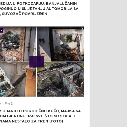
EDIJA U POTKOZARJU: BANJALUČANIN
 POGINUO U SLIJETANJU AUTOMOBILA SA
, SUVOZAČ POVRIJEĐEN
0
ka
Pre 2 h
N
|
 UDARIO U PORODIČNU KUĆU, MAJKA SA
OM BILA UNUTRA: SVE ŠTO SU STICALI
NAMA NESTALO ZA TREN (FOTO)