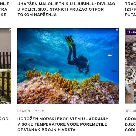
NIJE:
UHAPŠEN MALOLJETNIK U LJUBINJU: DIVLJAO
TRAG
TRA
U POLICIJSKOJ STANICI I PRUŽAO OTPOR
(23)
NKE
TOKOM HAPŠENJA
PUTA
0
0
13 sli
Pre 1 h
REGION
REGIO
|
Ć OD
UGROŽEN MORSKI EKOSISTEM U JADRANU:
GROM
VISOKE TEMPERATURE VODE POREMETILE
DJEC
OPSTANAK BROJNIH VRSTA
GODI