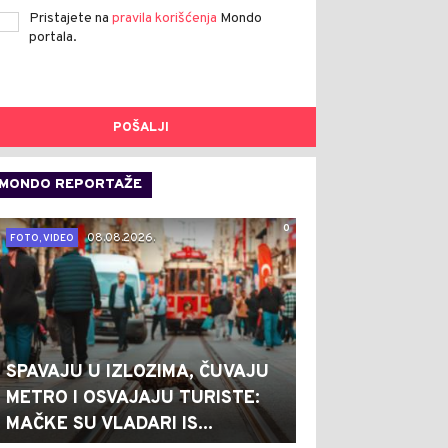
Pristajete na
pravila korišćenja
Mondo
portala.
POŠALJI
MONDO REPORTAŽE
0
08.08.2026.
FOTO, VIDEO
SPAVAJU U IZLOZIMA, ČUVAJU
METRO I OSVAJAJU TURISTE:
MAČKE SU VLADARI IS...