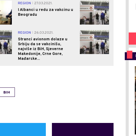
0
0
REGION
27.03.2021.
|
I Albanci u redu za vakcinu u
Beogradu
0
0
REGION
26.03.2021.
|
Stranci avionom dolaze u
Srbiju da se vakcinišu,
najviše iz BiH, Sjeverne
Makedonije, Crne Gore,
Mađarske...
BIH