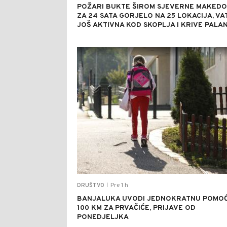
POŽARI BUKTE ŠIROM SJEVERNE MAKEDO
ZA 24 SATA GORJELO NA 25 LOKACIJA, VA
JOŠ AKTIVNA KOD SKOPLJA I KRIVE PALA
Pre 1 h
DRUŠTVO
|
BANJALUKA UVODI JEDNOKRATNU POMO
100 KM ZA PRVAČIĆE, PRIJAVE OD
PONEDJELJKA