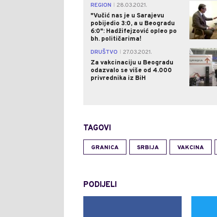
REGION
28.03.2021.
|
"Vučić nas je u Sarajevu
pobijedio 3:0, a u Beogradu
6:0": Hadžifejzović opleo po
bh. političarima!
DRUŠTVO
27.03.2021.
|
Za vakcinaciju u Beogradu
odazvalo se više od 4.000
privrednika iz BiH
TAGOVI
GRANICA
SRBIJA
VAKCINA
PODIJELI