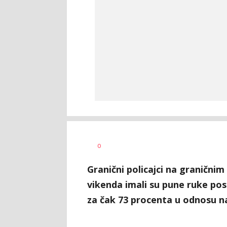
Željko
AUTOR
0
Svitlica
Granični policajci na granični
vikenda imali su pune ruke posl
za čak 73 procenta u odnosu na