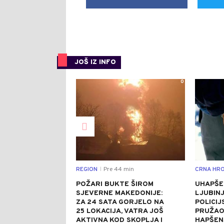
JOŠ IZ INFO
0
REGION
Pre 44 min
CRNA HRO
|
POŽARI BUKTE ŠIROM
UHAPŠE
SJEVERNE MAKEDONIJE:
LJUBINJ
ZA 24 SATA GORJELO NA
POLICIJ
25 LOKACIJA, VATRA JOŠ
PRUŽAO
AKTIVNA KOD SKOPLJA I
HAPŠEN