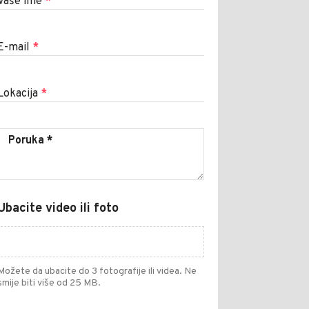
Vaše ime
*
E-mail
*
Lokacija
*
Ubacite video ili foto
Možete da ubacite do 3 fotografije ili videa. Ne
smije biti više od 25 MB.