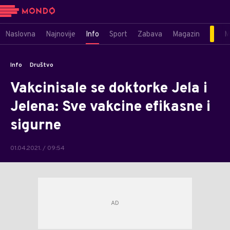
Naslovna
Najnovije
Info
Sport
Zabava
Magazin
M
Info
Društvo
Vakcinisale se doktorke Jela i
Jelena: Sve vakcine efikasne i
sigurne
01.04.2021. / 09:54