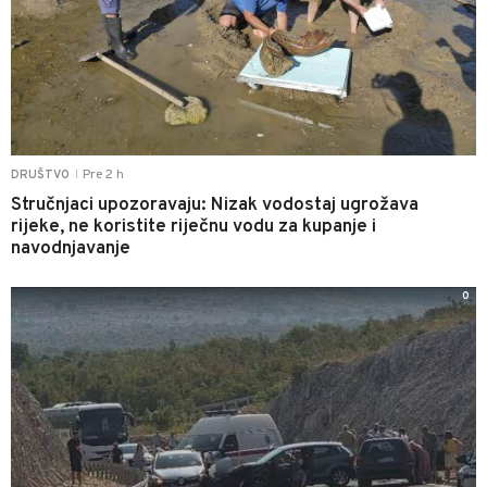
Pre 2 h
DRUŠTVO
|
Stručnjaci upozoravaju: Nizak vodostaj ugrožava
rijeke, ne koristite riječnu vodu za kupanje i
navodnjavanje
0