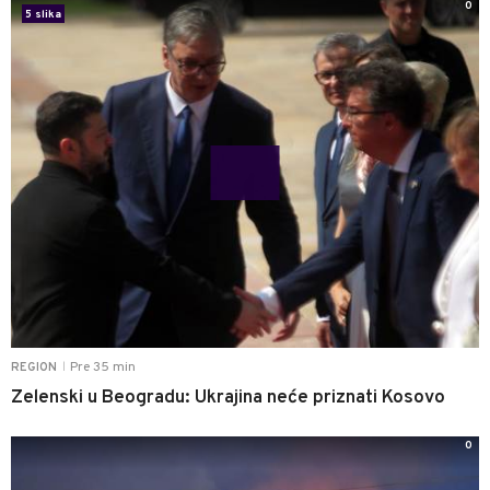
0
5 slika
Pre 35 min
REGION
|
Zelenski u Beogradu: Ukrajina neće priznati Kosovo
0