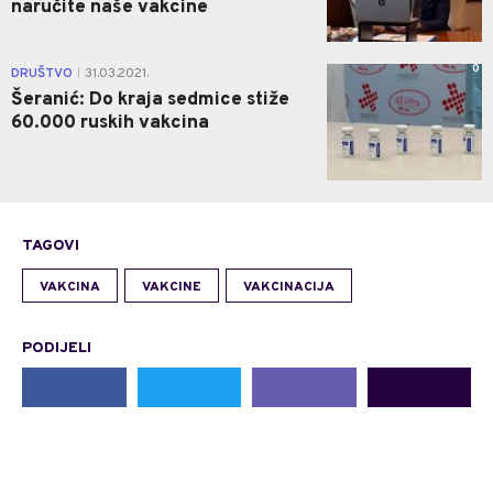
naručite naše vakcine
0
DRUŠTVO
31.03.2021.
|
Šeranić: Do kraja sedmice stiže
60.000 ruskih vakcina
TAGOVI
VAKCINA
VAKCINE
VAKCINACIJA
PODIJELI