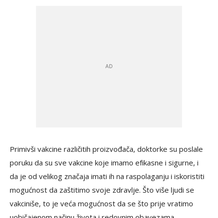
Primivši vakcine različitih proizvođača, doktorke su poslale
poruku da su sve vakcine koje imamo efikasne i sigurne, i
da je od velikog značaja imati ih na raspolaganju i iskoristiti
mogućnost da zaštitimo svoje zdravlje. Što više ljudi se
vakciniše, to je veća mogućnost da se što prije vratimo
uobičajenom načinu života i redovnim obavezama.