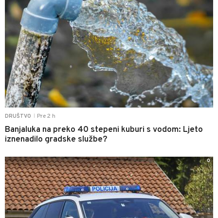
Pre 2 h
DRUŠTVO
|
Banjaluka na preko 40 stepeni kuburi s vodom: Ljeto
iznenadilo gradske službe?
0