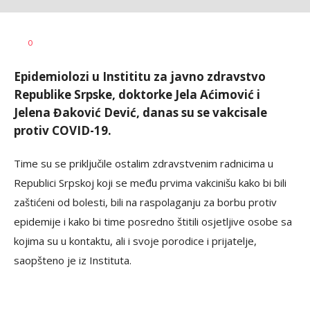
Siniša
AUTOR
0
Stanić
Epidemiolozi u Instititu za javno zdravstvo
Republike Srpske, doktorke Jela Aćimović i
Jelena Đaković Dević, danas su se vakcisale
protiv COVID-19.
Time su se priključile ostalim zdravstvenim radnicima u
Republici Srpskoj koji se među prvima vakcinišu kako bi bili
zaštićeni od bolesti, bili na raspolaganju za borbu protiv
epidemije i kako bi time posredno štitili osjetljive osobe sa
kojima su u kontaktu, ali i svoje porodice i prijatelje,
saopšteno je iz Instituta.