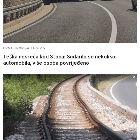
Pre 2 h
CRNA HRONIKA
|
Teška nesreća kod Stoca: Sudarilo se nekoliko
automobila, više osoba povrijeđeno
0