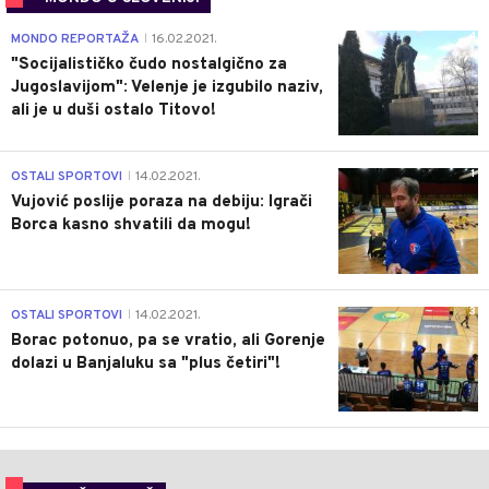
4
MONDO REPORTAŽA
16.02.2021.
|
"Socijalističko čudo nostalgično za
Jugoslavijom": Velenje je izgubilo naziv,
ali je u duši ostalo Titovo!
1
OSTALI SPORTOVI
14.02.2021.
|
Vujović poslije poraza na debiju: Igrači
Borca kasno shvatili da mogu!
3
OSTALI SPORTOVI
14.02.2021.
|
Borac potonuo, pa se vratio, ali Gorenje
dolazi u Banjaluku sa "plus četiri"!