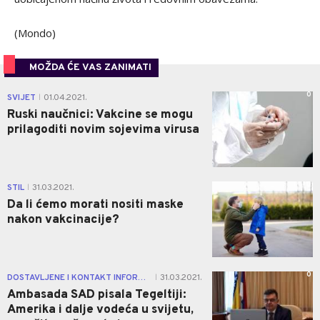
(Mondo)
MOŽDA ĆE VAS ZANIMATI
0
SVIJET
01.04.2021.
|
Ruski naučnici: Vakcine se mogu
prilagoditi novim sojevima virusa
0
STIL
31.03.2021.
|
Da li ćemo morati nositi maske
nakon vakcinacije?
0
DOSTAVLJENE I KONTAKT INFORMACIJE PROIZVOĐAČA U SAD
31.03.2021.
|
Ambasada SAD pisala Tegeltiji:
Amerika i dalje vodeća u svijetu,