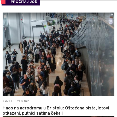
PROČITAJ JOŠ
0
Pre 5 min
SVIJET
|
Haos na aerodromu u Bristolu: Oštećena pista, letovi
otkazani, putnici satima čekali