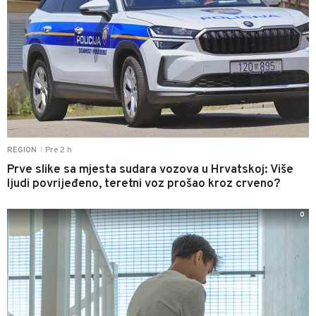
Pre 2 h
REGION
|
Prve slike sa mjesta sudara vozova u Hrvatskoj: Više
ljudi povrijeđeno, teretni voz prošao kroz crveno?
0