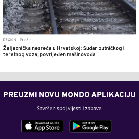
Pre 3 h
REGION
|
Željeznička nesreća u Hrvatskoj: Sudar putničkog i
teretnog voza, povrijeđen mašinovođa
PREUZMI NOVU MONDO APLIKACIJU
Savršen spoj vijesti i zabave.