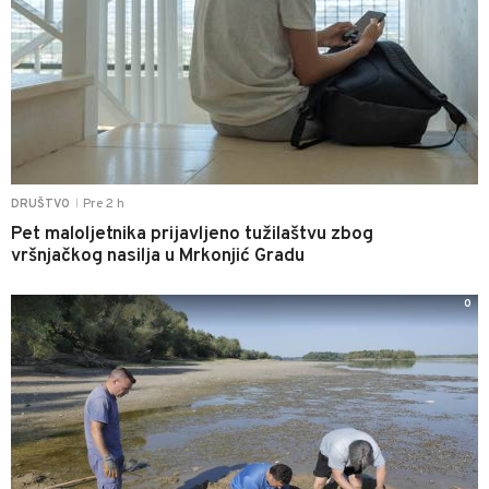
Pre 2 h
DRUŠTVO
|
Pet maloljetnika prijavljeno tužilaštvu zbog
vršnjačkog nasilja u Mrkonjić Gradu
0