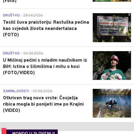
(Foto)
0
DRUŠTVO
28.06.2026.
|
Teslić čuva praistoriju: Rastuška pećina
kao svjedok života neandertalaca
(FOTO)
0
DRUŠTVO
06.06.2026.
|
U Mićinoj pećini s mladim naučnikom iz
BiH: Istina o šišmišima i mitu o kosi
(FOTO/VIDEO)
0
ZANIMLJIVOSTI
05.06.2026.
|
Otkriven trag nove vrste: Čovječja
ribica mogla bi ponijeti ime po Krajini
(VIDEO)
MONDO U SLOVENIJI