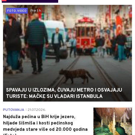
0
Pre 1 h
FOTO, VIDEO
SPAVAJU U IZLOZIMA, ČUVAJU METRO I OSVAJAJU
TURISTE: MAČKE SU VLADARI ISTANBULA
0
PUTOVANJA
21.07.2026.
|
Najduža pećina u BiH krije jezero,
hiljade šišmiša i kosti pećinskog
medvjeda stare više od 20.000 godina