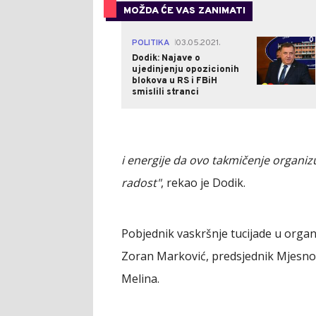
MOŽDA ĆE VAS ZANIMATI
0
POLITIKA
03.05.2021.
|
Dodik: Najave o
ujedinjenju opozicionih
blokova u RS i FBiH
smislili stranci
i energije da ovo takmičenje organizuje
radost"
, rekao je Dodik.
Pobjednik vaskršnje tucijade u orga
Zoran Marković, predsjednik Mjesno
Melina.