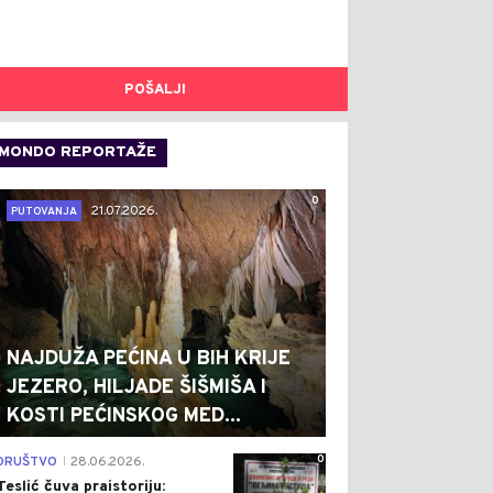
POŠALJI
MONDO REPORTAŽE
0
21.07.2026.
PUTOVANJA
NAJDUŽA PEĆINA U BIH KRIJE
JEZERO, HILJADE ŠIŠMIŠA I
KOSTI PEĆINSKOG MED...
0
DRUŠTVO
28.06.2026.
|
Teslić čuva praistoriju: