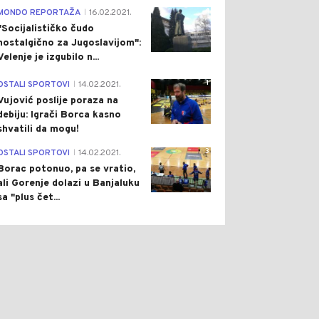
4
MONDO REPORTAŽA
16.02.2021.
|
"Socijalističko čudo
nostalgično za Jugoslavijom":
Velenje je izgubilo n...
1
OSTALI SPORTOVI
14.02.2021.
|
Vujović poslije poraza na
debiju: Igrači Borca kasno
shvatili da mogu!
3
OSTALI SPORTOVI
14.02.2021.
|
Borac potonuo, pa se vratio,
ali Gorenje dolazi u Banjaluku
sa "plus čet...