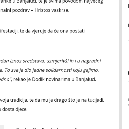
ranke u Banjaluci, te je svima povodom najvećeg
nalni pozdrav – Hristos vaskrse.
ifestaciji, te da vjeruje da će ona postati
edan iznos sredstava, usmjerivši ih i u nagradni
. To sve je dio jedne solidarnosti koju gajimo,
edno“
, rekao je Dodik novinarima u Banjaluci.
oja tradicija, te da mu je drago što je na tucijadi,
o dosta djece.