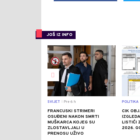
JOŠ IZ INFO
0
SVIJET
Pre 6 h
POLITIKA
|
FRANCUSKI STRIMERI
CIK OBJ
OSUĐENI NAKON SMRTI
IZGLEDA
MUŠKARCA KOJEG SU
LISTIĆI
ZLOSTAVLJALI U
2026. G
PRENOSU UŽIVO