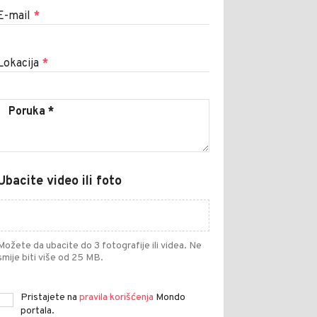
E-mail
*
Lokacija
*
Ubacite video ili foto
Možete da ubacite do 3 fotografije ili videa. Ne
smije biti više od 25 MB.
Pristajete na
pravila korišćenja
Mondo
portala.