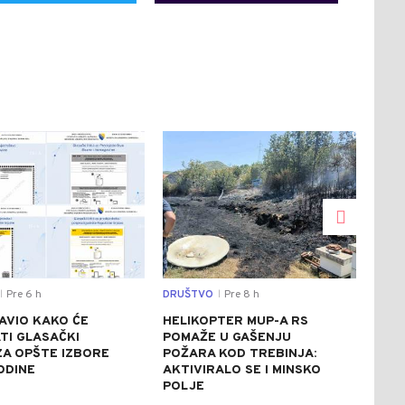
0
0
Pre 6 h
DRUŠTVO
Pre 8 h
SVIJ
|
|
AVIO KAKO ĆE
HELIKOPTER MUP-A RS
CRV
TI GLASAČKI
POMAŽE U GAŠENJU
ITA
 ZA OPŠTE IZBORE
POŽARA KOD TREBINJA:
ASF
ODINE
AKTIVIRALO SE I MINSKO
STE
POLJE