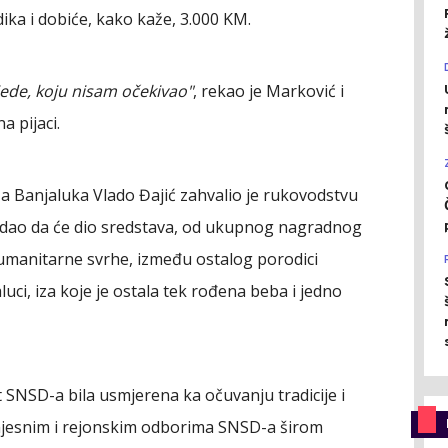
ika i dobiće, kako kaže, 3.000 KM.
jede, koju nisam očekivao"
, rekao je Marković i
a pijaci.
 Banjaluka Vlado Đajić zahvalio je rukovodstvu
odao da će dio sredstava, od ukupnog nagradnog
humanitarne svrhe, između ostalog porodici
ci, iza koje je ostala tek rođena beba i jedno
t SNSD-a bila usmjerena ka očuvanju tradicije i
m mjesnim i rejonskim odborima SNSD-a širom