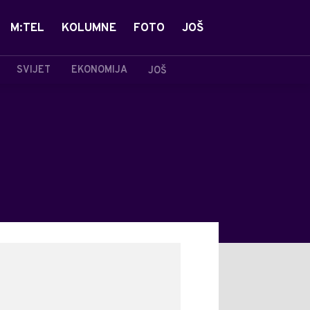
M:TEL
KOLUMNE
FOTO
JOŠ
SVIJET
EKONOMIJA
JOŠ