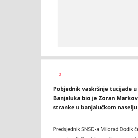
Siniša
AUTOR
2
Stanić
Pobjednik vaskršnje tucijade 
Banjaluka bio je Zoran Markov
stranke u banjalučkom naselju
Predsjednik SNSD-a Milorad Dodik če