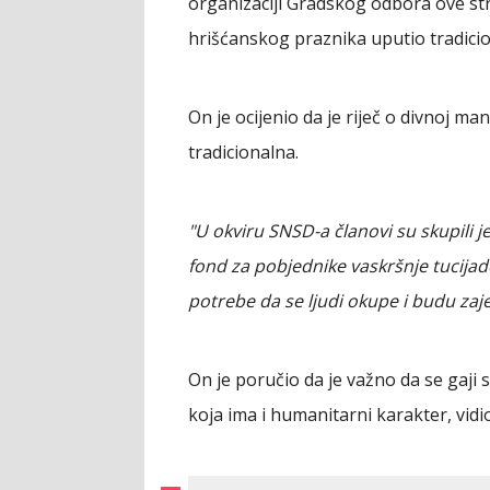
organizaciji Gradskog odbora ove st
hrišćanskog praznika uputio tradicio
On je ocijenio da je riječ o divnoj man
tradicionalna.
"U okviru SNSD-a članovi su skupili j
fond za pobjednike vaskršnje tucijade
potrebe da se ljudi okupe i budu zaj
On je poručio da je važno da se gaji sv
koja ima i humanitarni karakter, vidi