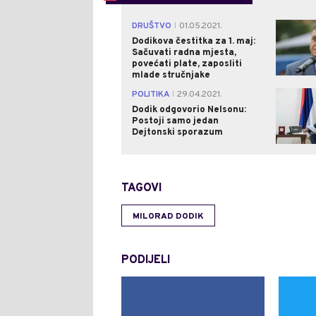
DRUŠTVO
01.05.2021.
|
Dodikova čestitka za 1. maj:
Sačuvati radna mjesta,
povećati plate, zaposliti
mlade stručnjake
POLITIKA
29.04.2021.
|
Dodik odgovorio Nelsonu:
Postoji samo jedan
Dejtonski sporazum
TAGOVI
MILORAD DODIK
PODIJELI