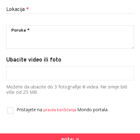
Lokacija
*
Ubacite video ili foto
Možete da ubacite do 3 fotografije ili videa. Ne smije biti
više od 25 MB.
Pristajete na
Mondo portala.
pravila korišćenja
POŠALJI