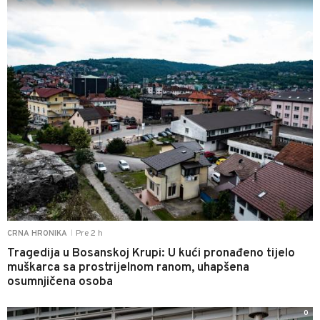
Pre 2 h
CRNA HRONIKA
|
Tragedija u Bosanskoj Krupi: U kući pronađeno tijelo
muškarca sa prostrijelnom ranom, uhapšena
osumnjičena osoba
0