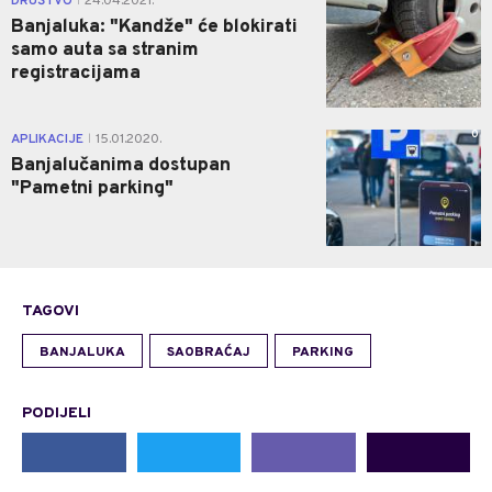
DRUŠTVO
24.04.2021.
|
Banjaluka: "Kandže" će blokirati
samo auta sa stranim
registracijama
0
APLIKACIJE
15.01.2020.
|
Banjalučanima dostupan
"Pametni parking"
TAGOVI
BANJALUKA
SAOBRAĆAJ
PARKING
PODIJELI