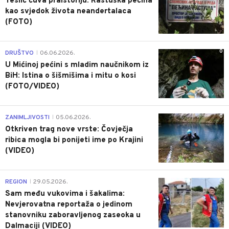
Teslić čuva praistoriju: Rastuška pećina
kao svjedok života neandertalaca
(FOTO)
0
DRUŠTVO
06.06.2026.
|
U Mićinoj pećini s mladim naučnikom iz
BiH: Istina o šišmišima i mitu o kosi
(FOTO/VIDEO)
0
ZANIMLJIVOSTI
05.06.2026.
|
Otkriven trag nove vrste: Čovječja
ribica mogla bi ponijeti ime po Krajini
(VIDEO)
0
REGION
29.05.2026.
|
Sam među vukovima i šakalima:
Nevjerovatna reportaža o jedinom
stanovniku zaboravljenog zaseoka u
Dalmaciji (VIDEO)