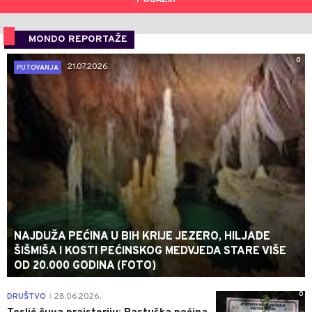
MONDO REPORTAŽE
0
21.07.2026.
PUTOVANJA
NAJDUŽA PEĆINA U BIH KRIJE JEZERO, HILJADE
ŠIŠMIŠA I KOSTI PEĆINSKOG MEDVJEDA STARE VIŠE
OD 20.000 GODINA (FOTO)
0
DRUŠTVO
28.06.2026.
|