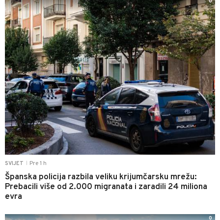
0
Pre 1 h
SVIJET
|
Španska policija razbila veliku krijumčarsku mrežu:
Prebacili više od 2.000 migranata i zaradili 24 miliona
evra
0