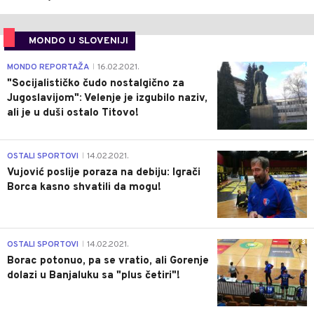
MONDO U SLOVENIJI
4
MONDO REPORTAŽA
16.02.2021.
|
"Socijalističko čudo nostalgično za
Jugoslavijom": Velenje je izgubilo naziv,
ali je u duši ostalo Titovo!
1
OSTALI SPORTOVI
14.02.2021.
|
Vujović poslije poraza na debiju: Igrači
Borca kasno shvatili da mogu!
3
OSTALI SPORTOVI
14.02.2021.
|
Borac potonuo, pa se vratio, ali Gorenje
dolazi u Banjaluku sa "plus četiri"!