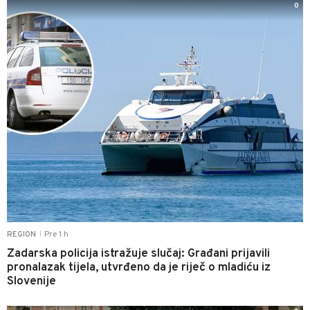
0
Pre 1 h
REGION
|
Zadarska policija istražuje slučaj: Građani prijavili
pronalazak tijela, utvrđeno da je riječ o mladiću iz
Slovenije