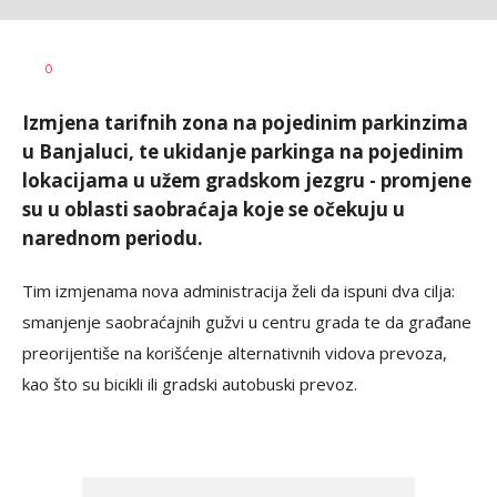
Dušan
AUTOR
0
Volaš
Izmjena tarifnih zona na pojedinim parkinzima
u Banjaluci, te ukidanje parkinga na pojedinim
lokacijama u užem gradskom jezgru - promjene
su u oblasti saobraćaja koje se očekuju u
narednom periodu.
Tim izmjenama nova administracija želi da ispuni dva cilja:
smanjenje saobraćajnih gužvi u centru grada te da građane
preorijentiše na korišćenje alternativnih vidova prevoza,
kao što su bicikli ili gradski autobuski prevoz.