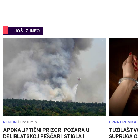
JOŠ IZ INFO
0
REGION
Pre 11 min
CRNA HRONIKA
|
|
APOKALIPTIČNI PRIZORI POŽARA U
TUŽILAŠTVO
DELIBLATSKOJ PEŠČARI: STIGLA I
SUPRUGA OS