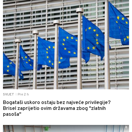
Pre 2 h
SVIJET
|
Bogataši uskoro ostaju bez najveće privilegije?
Brisel zaprijetio ovim državama zbog "zlatnih
pasoša"
0