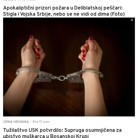
Apokaliptični prizori požara u Deliblatskoj peščari:
Stigla i Vojska Srbije, nebo se ne vidi od dima (Foto)
0
Pre 17 min
CRNA HRONIKA
|
Tužilaštvo USK potvrdilo: Supruga osumnjičena za
ubistvo muškarca u Bosanskoj Krupi