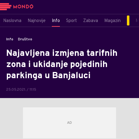
Naslovna
Najnovije
Info
Sport
Zabava
Magazin
M
Info
Društvo
Najavljena izmjena tarifnih
zona i ukidanje pojedinih
parkinga u Banjaluci
25.05.2021. / 11:15