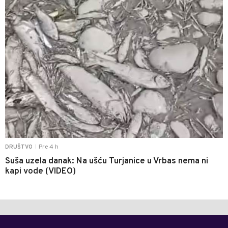
Pre 4 h
DRUŠTVO
|
Suša uzela danak: Na ušću Turjanice u Vrbas nema ni
kapi vode (VIDEO)