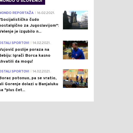
MONDO U SLOVENIJI
4
MONDO REPORTAŽA
16.02.2021.
|
"Socijalističko čudo
nostalgično za Jugoslavijom":
Velenje je izgubilo n...
1
OSTALI SPORTOVI
14.02.2021.
|
Vujović poslije poraza na
debiju: Igrači Borca kasno
shvatili da mogu!
3
OSTALI SPORTOVI
14.02.2021.
|
Borac potonuo, pa se vratio,
ali Gorenje dolazi u Banjaluku
sa "plus čet...