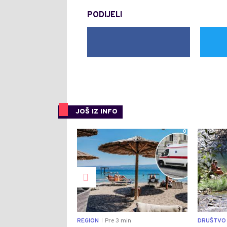
PODIJELI
JOŠ IZ INFO
0
REGION
Pre 3 min
DRUŠTVO
|