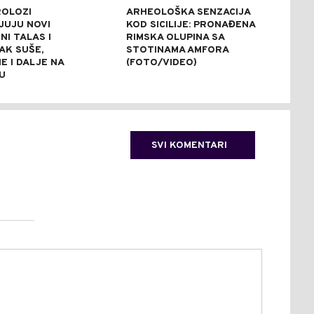
OLOZI
ARHEOLOŠKA SENZACIJA
OGL
JUJU NOVI
KOD SICILIJE: PRONAĐENA
POV
I TALAS I
RIMSKA OLUPINA SA
NES
AK SUŠE,
STOTINAMA AMFORA
STA
E I DALJE NA
(FOTO/VIDEO)
ZDR
U
SVI KOMENTARI