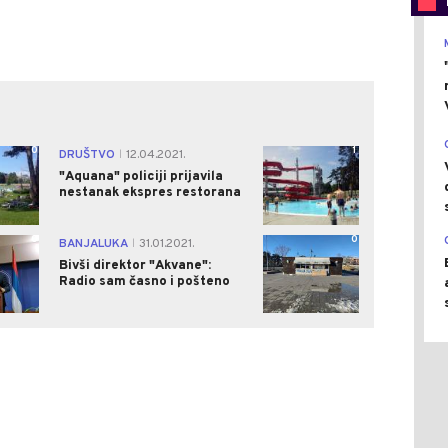
0
1
DRUŠTVO
12.04.2021.
|
"Aquana" policiji prijavila
nestanak ekspres restorana
0
0
BANJALUKA
31.01.2021.
|
Bivši direktor "Akvane":
Radio sam časno i pošteno