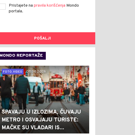
Pristajete na
pravila korišćenja
Mondo
portala.
POŠALJI
MONDO REPORTAŽE
0
08.08.2026.
FOTO, VIDEO
SPAVAJU U IZLOZIMA, ČUVAJU
METRO I OSVAJAJU TURISTE:
MAČKE SU VLADARI IS...