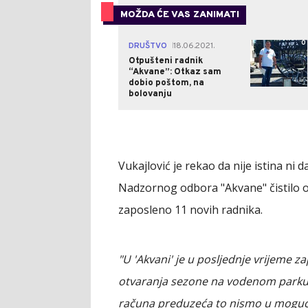
MOŽDA ĆE VAS ZANIMATI
0
DRUŠTVO
18.06.2021.
|
Otpušteni radnik
“Akvane”: Otkaz sam
dobio poštom, na
bolovanju
Vukajlović je rekao da nije istina ni
Nadzornog odbora "Akvane" čistilo ov
zaposleno 11 novih radnika.
"U 'Akvani' je u posljednje vrijeme 
otvaranja sezone na vodenom parku. 
računa preduzeća to nismo u moguć