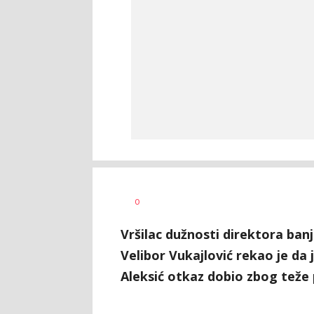
Siniša
AUTOR
0
Stanić
Vršilac dužnosti direktora ba
Velibor Vukajlović rekao je da
Aleksić otkaz dobio zbog teže