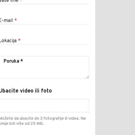
Vaše ime
*
E-mail
*
Lokacija
*
Ubacite video ili foto
Možete da ubacite do 3 fotografije ili videa. Ne
smije biti više od 25 MB.