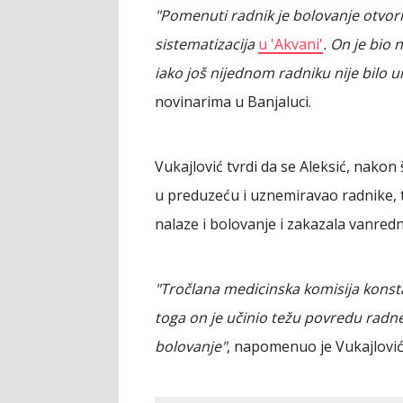
"Pomenuti radnik je bolovanje otvori
sistematizacija
u 'Akvani'
. On je bio
iako još nijednom radniku nije bilo 
novinarima u Banjaluci.
Vukajlović tvrdi da se Aleksić, nakon
u preduzeću i uznemiravao radnike,
nalaze i bolovanje i zakazala vanredn
"Tročlana medicinska komisija konst
toga on je učinio težu povredu rad
bolovanje"
, napomenuo je Vukajlović