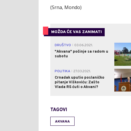
(Srna, Mondo)
MOŽDA ĆE VAS ZANIMATI
DRUŠTVO
03.06.2021.
|
"Akvana" počinje sa radom u
subotu
POLITIKA
27.03.2021.
|
Crnadak uputio poslaničko
pitanje Viškoviću: Zašto
Vlada RS ćuti o Akvani?
TAGOVI
AKVANA