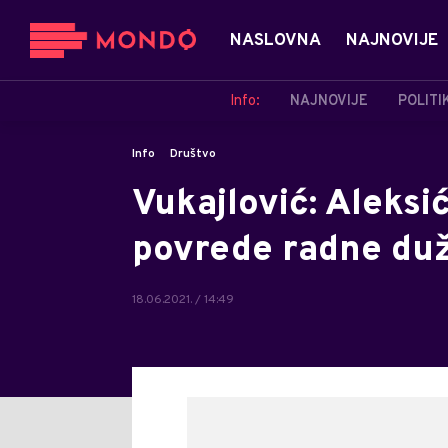
NASLOVNA
NAJNOVIJE
Info:
NAJNOVIJE
POLITI
Info
Društvo
Vukajlović: Aleksi
povrede radne duž
18.06.2021. / 14:49