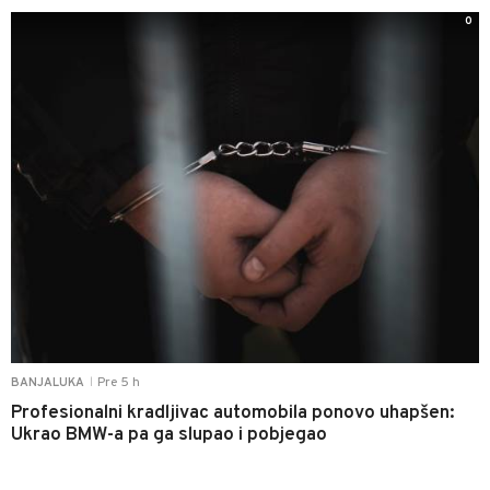
0
Pre 5 h
BANJALUKA
|
Profesionalni kradljivac automobila ponovo uhapšen:
Ukrao BMW-a pa ga slupao i pobjegao