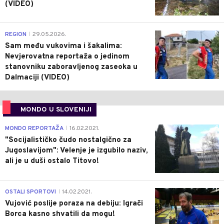
(VIDEO)
0
REGION
29.05.2026.
|
Sam među vukovima i šakalima:
Nevjerovatna reportaža o jedinom
stanovniku zaboravljenog zaseoka u
Dalmaciji (VIDEO)
MONDO U SLOVENIJI
4
MONDO REPORTAŽA
16.02.2021.
|
"Socijalističko čudo nostalgično za
Jugoslavijom": Velenje je izgubilo naziv,
ali je u duši ostalo Titovo!
1
OSTALI SPORTOVI
14.02.2021.
|
Vujović poslije poraza na debiju: Igrači
Borca kasno shvatili da mogu!