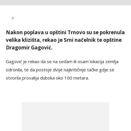
Dragana
AUTOR
0
Božić
Nakon poplava u opštini Trnovo su se pokrenula
velika klizišta, rekao je Srni načelnik te opštine
Dragomir Gagović.
Gagović je rekao da se na sedam ili osam lokacija zemlja
odronila, te da postoje dvije najkritičnije tačke gdje se
stvorila provalija duboka oko 100 metara.