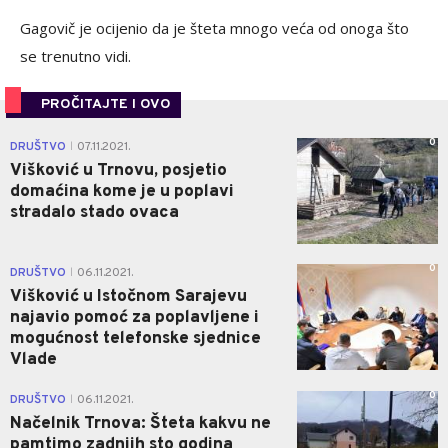
Gagovič je ocijenio da je šteta mnogo veća od onoga što
se trenutno vidi.
PROČITAJTE I OVO
0
DRUŠTVO
07.11.2021.
|
Višković u Trnovu, posjetio
domaćina kome je u poplavi
stradalo stado ovaca
0
DRUŠTVO
06.11.2021.
|
Višković u Istočnom Sarajevu
najavio pomoć za poplavljene i
mogućnost telefonske sjednice
Vlade
0
DRUŠTVO
06.11.2021.
|
Načelnik Trnova: Šteta kakvu ne
pamtimo zadnjih sto godina