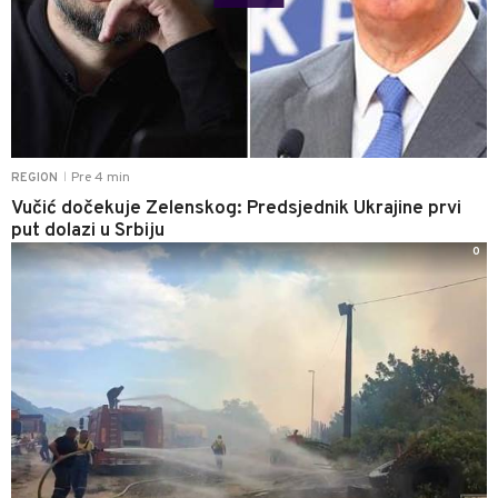
Pre 4 min
REGION
|
Vučić dočekuje Zelenskog: Predsjednik Ukrajine prvi
put dolazi u Srbiju
0