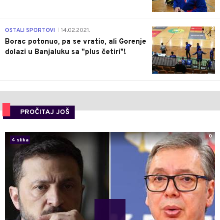
3
OSTALI SPORTOVI
14.02.2021.
|
Borac potonuo, pa se vratio, ali Gorenje
dolazi u Banjaluku sa "plus četiri"!
PROČITAJ JOŠ
0
4 slika