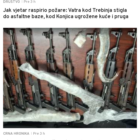
Pre 3 h
DRUŠTVO
|
Jak vjetar raspirio požare: Vatra kod Trebinja stigla
do asfaltne baze, kod Konjica ugrožene kuće i pruga
0
Pre 3 h
CRNA HRONIKA
|