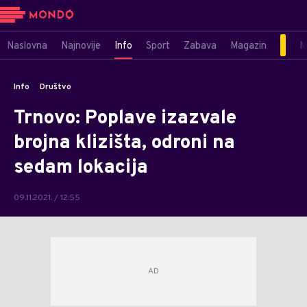
Naslovna
Najnovije
Info
Sport
Zabava
Magazin
M
Info
Društvo
Trnovo: Poplave izazvale
brojna klizišta, odroni na
sedam lokacija
09.11.2021. / 12:55