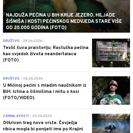
NAJDUŽA PEĆINA U BIH KRIJE JEZERO, HILJADE
ŠIŠMIŠA I KOSTI PEĆINSKOG MEDVJEDA STARE VIŠE
OD 20.000 GODINA (FOTO)
0
DRUŠTVO
28.06.2026.
|
Teslić čuva praistoriju: Rastuška pećina
kao svjedok života neandertalaca
(FOTO)
0
DRUŠTVO
06.06.2026.
|
U Mićinoj pećini s mladim naučnikom iz
BiH: Istina o šišmišima i mitu o kosi
(FOTO/VIDEO)
0
ZANIMLJIVOSTI
05.06.2026.
|
Otkriven trag nove vrste: Čovječja
ribica mogla bi ponijeti ime po Krajini