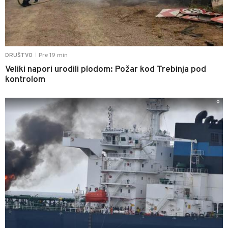
Pre 19 min
DRUŠTVO
|
Veliki napori urodili plodom: Požar kod Trebinja pod
kontrolom
0