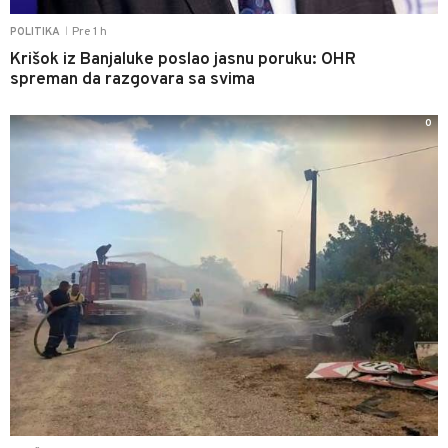
Pre 1 h
POLITIKA
|
Krišok iz Banjaluke poslao jasnu poruku: OHR
spreman da razgovara sa svima
0