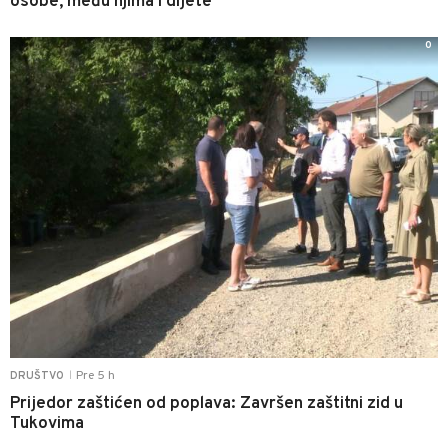
osobe, među njima i dijete
0
Pre 5 h
DRUŠTVO
|
Prijedor zaštićen od poplava: Završen zaštitni zid u
Tukovima