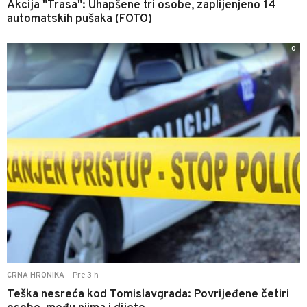
Akcija "Trasa": Uhapšene tri osobe, zaplijenjeno 14
automatskih pušaka (FOTO)
0
Pre 3 h
CRNA HRONIKA
|
Teška nesreća kod Tomislavgrada: Povrijeđene četiri