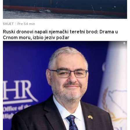
Pre 54 min
SVIJET
|
Ruski dronovi napali njemački teretni brod: Drama u
Crnom moru, izbio jeziv požar
0