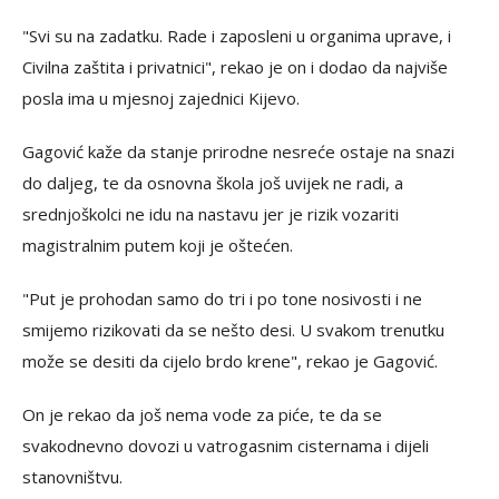
"Svi su na zadatku. Rade i zaposleni u organima uprave, i
Civilna zaštita i privatnici", rekao je on i dodao da najviše
posla ima u mjesnoj zajednici Kijevo.
Gagović kaže da stanje prirodne nesreće ostaje na snazi
do daljeg, te da osnovna škola još uvijek ne radi, a
srednjoškolci ne idu na nastavu jer je rizik vozariti
magistralnim putem koji je oštećen.
"Put je prohodan samo do tri i po tone nosivosti i ne
smijemo rizikovati da se nešto desi. U svakom trenutku
može se desiti da cijelo brdo krene", rekao je Gagović.
On je rekao da još nema vode za piće, te da se
svakodnevno dovozi u vatrogasnim cisternama i dijeli
stanovništvu.