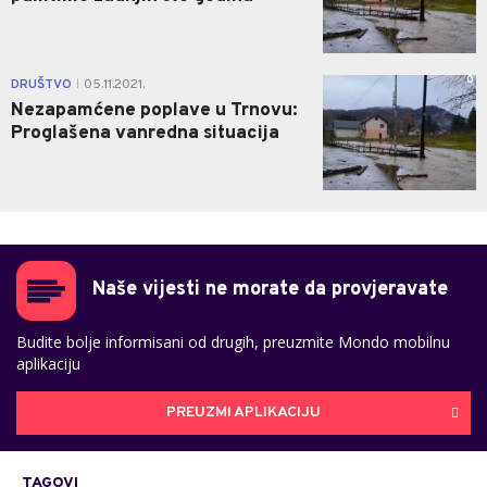
0
DRUŠTVO
05.11.2021.
|
Nezapamćene poplave u Trnovu:
Proglašena vanredna situacija
Naše vijesti ne morate da provjeravate
Budite bolje informisani od drugih, preuzmite Mondo mobilnu
aplikaciju
PREUZMI APLIKACIJU
TAGOVI