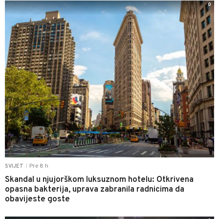
0
Pre 8 h
SVIJET
|
Skandal u njujorškom luksuznom hotelu: Otkrivena
opasna bakterija, uprava zabranila radnicima da
obavijeste goste