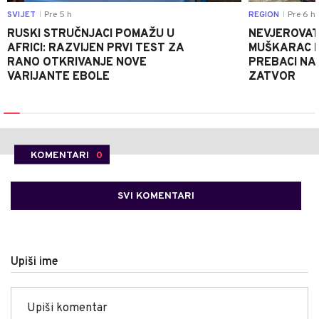
SVIJET
Pre 5 h
REGION
Pre 6 h
|
|
RUSKI STRUČNJACI POMAŽU U
NEVJEROVATA
AFRICI: RAZVIJEN PRVI TEST ZA
MUŠKARAC H
RANO OTKRIVANJE NOVE
PREBACI NA
VARIJANTE EBOLE
ZATVOR
KOMENTARI
0
SVI KOMENTARI
Upiši ime