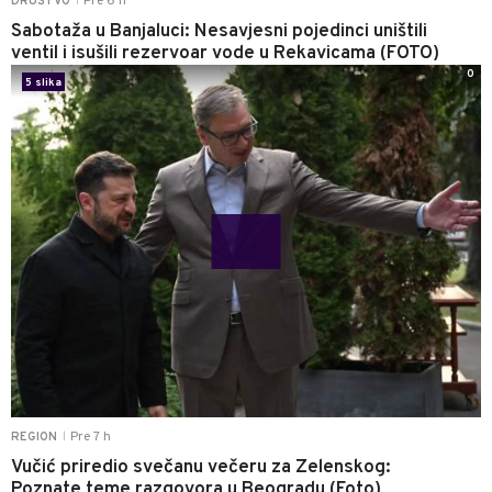
Pre 6 h
DRUŠTVO
|
Sabotaža u Banjaluci: Nesavjesni pojedinci uništili
ventil i isušili rezervoar vode u Rekavicama (FOTO)
0
5 slika
Pre 7 h
REGION
|
Vučić priredio svečanu večeru za Zelenskog:
Poznate teme razgovora u Beogradu (Foto)