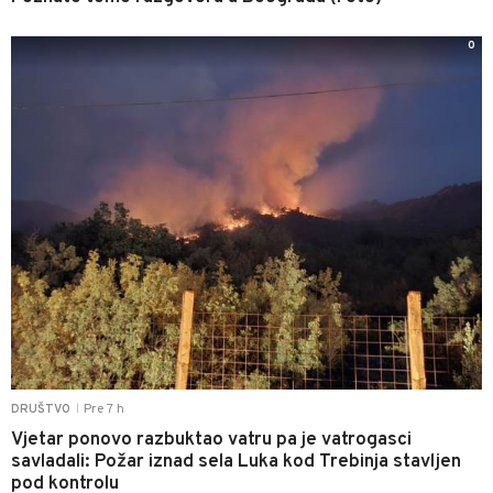
0
Pre 7 h
DRUŠTVO
|
Vjetar ponovo razbuktao vatru pa je vatrogasci
savladali: Požar iznad sela Luka kod Trebinja stavljen
pod kontrolu