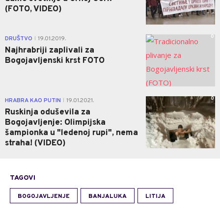
(FOTO, VIDEO)
0
DRUŠTVO
19.01.2019.
|
Najhrabriji zaplivali za
Bogojavljenski krst FOTO
0
HRABRA KAO PUTIN
19.01.2021.
|
Ruskinja oduševila za
Bogojavljenje: Olimpijska
šampionka u "ledenoj rupi", nema
straha! (VIDEO)
TAGOVI
BOGOJAVLJENJE
BANJALUKA
LITIJA