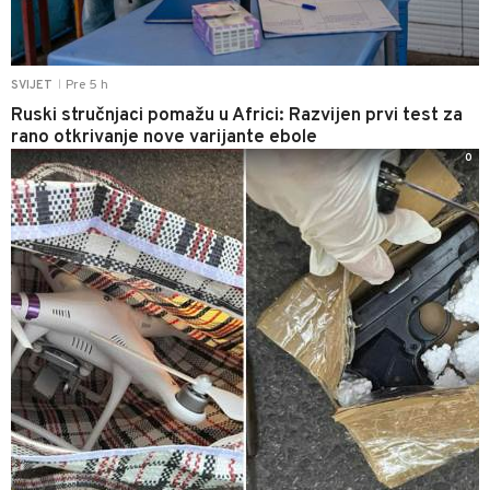
Pre 5 h
SVIJET
|
Ruski stručnjaci pomažu u Africi: Razvijen prvi test za
rano otkrivanje nove varijante ebole
0