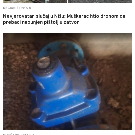
Pre 6 h
REGION
|
Nevjerovatan slučaj u Nišu: Muškarac htio dronom da
prebaci napunjen pištolj u zatvor
1