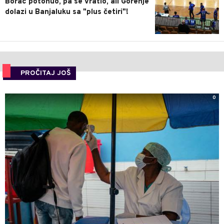
Borac potonuo, pa se vratio, ali Gorenje
dolazi u Banjaluku sa "plus četiri"!
PROČITAJ JOŠ
0