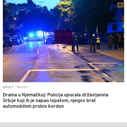
Pre 9 h
SVIJET
|
Drama u Njemačkoj: Policija upucala državljanina
Srbije koji ih je napao lopatom, njegov brat
automobilom probio kordon