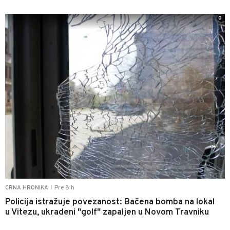
0
Pre 8 h
CRNA HRONIKA
|
Policija istražuje povezanost: Bačena bomba na lokal
u Vitezu, ukradeni "golf" zapaljen u Novom Travniku