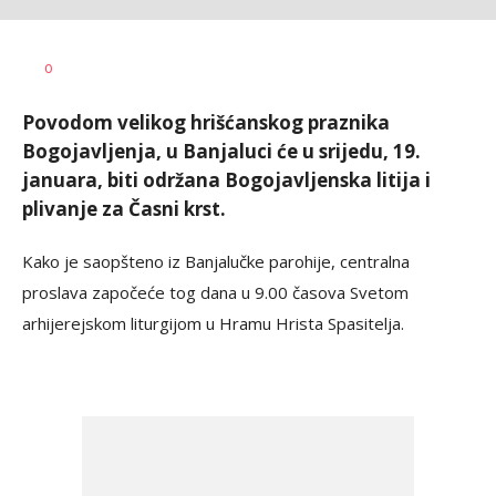
Dušan
AUTOR
0
Volaš
Povodom velikog hrišćanskog praznika
Bogojavljenja, u Banjaluci će u srijedu, 19.
januara, biti održana Bogojavljenska litija i
plivanje za Časni krst.
Kako je saopšteno iz Banjalučke parohije, centralna
proslava započeće tog dana u 9.00 časova Svetom
arhijerejskom liturgijom u Hramu Hrista Spasitelja.