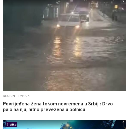
0
Pre 8 h
REGION
|
Povrijeđena žena tokom nevremena u Srbiji: Drvo
palo na nju, hitno prevezena u bolnicu
0
7 slika