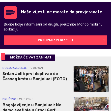
Naše vijesti ne morate da provjeravate
Budite bolje informisani od drugih, preuzmite Mondo mobilnu
aplikaciju
PREUZMI APLIKACIJU
MOŽDA ĆE VAS ZANIMATI
0
BOGOJAVLJENJE
19.01.2021.
|
Srđan Jolić prvi doplivao do
Časnog krsta u Banjaluci (FOTO)
0
DRUŠTVO
19.01.2020.
|
Bogojavljenje u Banjaluci: Ne
damo svetinje u Crnoj Gori!