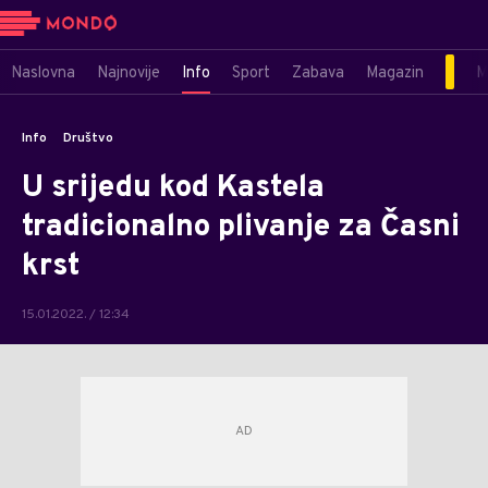
Naslovna
Najnovije
Info
Sport
Zabava
Magazin
M
Info
Društvo
U srijedu kod Kastela
tradicionalno plivanje za Časni
krst
15.01.2022. / 12:34