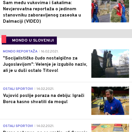
Sam među vukovima i šakalima:
Nevjerovatna reportaža o jedinom
stanovniku zaboravljenog zaseoka u
Dalmaciji (VIDEO)
MONDO U SLOVENIJI
4
MONDO REPORTAŽA
16.02.2021.
|
"Socijalističko čudo nostalgično za
Jugoslavijom": Velenje je izgubilo naziv,
ali je u duši ostalo Titovo!
1
OSTALI SPORTOVI
14.02.2021.
|
Vujović poslije poraza na debiju: Igrači
Borca kasno shvatili da mogu!
3
OSTALI SPORTOVI
14.02.2021.
|