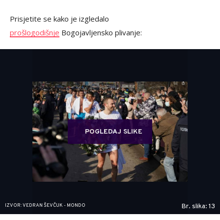
Prisjetite se kako je izgledalo
prošlogodišnje
Bogojavljensko plivanje:
POGLEDAJ SLIKE
IZVOR: VEDRAN ŠEVČUK - MONDO
Br. slika: 13