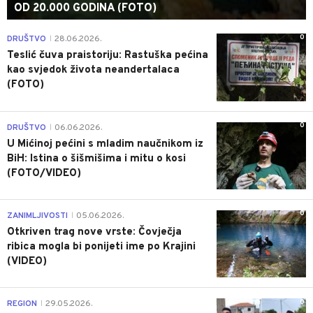
OD 20.000 GODINA (FOTO)
0
DRUŠTVO
28.06.2026.
|
Teslić čuva praistoriju: Rastuška pećina
kao svjedok života neandertalaca
(FOTO)
0
DRUŠTVO
06.06.2026.
|
U Mićinoj pećini s mladim naučnikom iz
BiH: Istina o šišmišima i mitu o kosi
(FOTO/VIDEO)
0
ZANIMLJIVOSTI
05.06.2026.
|
Otkriven trag nove vrste: Čovječja
ribica mogla bi ponijeti ime po Krajini
(VIDEO)
0
REGION
29.05.2026.
|