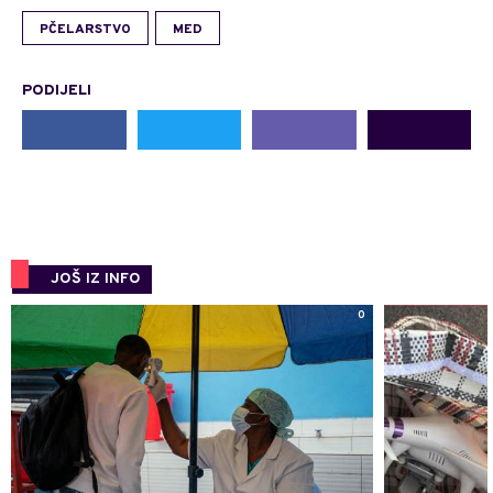
PČELARSTVO
MED
PODIJELI
JOŠ IZ INFO
0