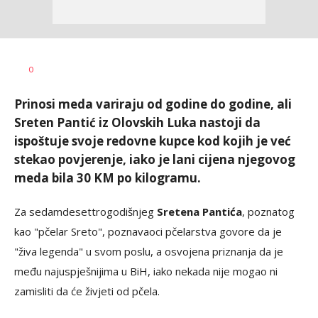
Željko
AUTOR
0
Svitlica
Prinosi meda variraju od godine do godine, ali
Sreten Pantić iz Olovskih Luka nastoji da
ispoštuje svoje redovne kupce kod kojih je već
stekao povjerenje, iako je lani cijena njegovog
meda bila 30 KM po kilogramu.
Za sedamdesettrogodišnjeg
Sretena Pantića
, poznatog
kao "pčelar Sreto", poznavaoci pčelarstva govore da je
"živa legenda" u svom poslu, a osvojena priznanja da je
među najuspješnijima u BiH, iako nekada nije mogao ni
zamisliti da će živjeti od pčela.