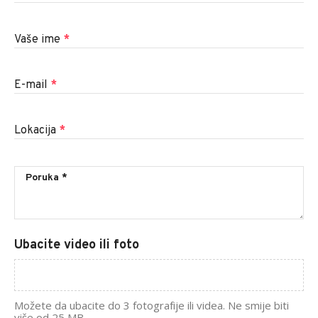
Vaše ime
*
E-mail
*
Lokacija
*
Ubacite video ili foto
Možete da ubacite do 3 fotografije ili videa. Ne smije biti
više od 25 MB.