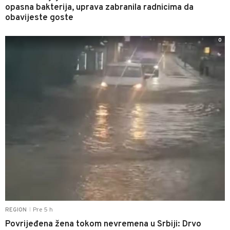
opasna bakterija, uprava zabranila radnicima da
obavijeste goste
0
Pre 5 h
REGION
|
Povrijeđena žena tokom nevremena u Srbiji: Drvo