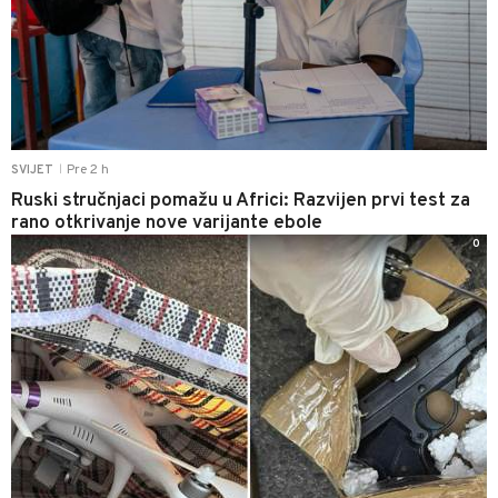
Pre 2 h
SVIJET
|
Ruski stručnjaci pomažu u Africi: Razvijen prvi test za
rano otkrivanje nove varijante ebole
0