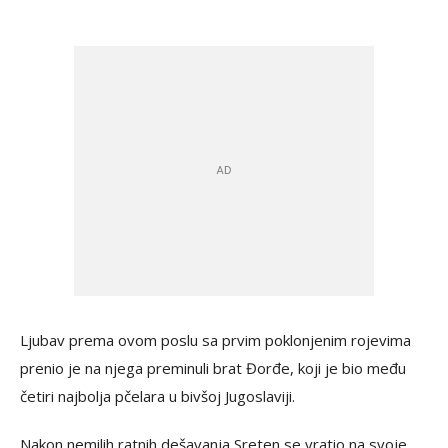
Ljubav prema ovom poslu sa prvim poklonjenim rojevima
prenio je na njega preminuli brat Đorđe, koji je bio među
četiri najbolja pčelara u bivšoj Jugoslaviji.
Nakon nemilih ratnih dešavanja Sreten se vratio na svoje