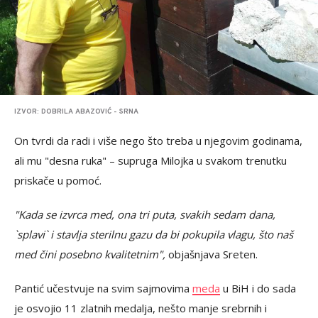
IZVOR: DOBRILA ABAZOVIĆ - SRNA
On tvrdi da radi i više nego što treba u njegovim godinama,
ali mu "desna ruka" – supruga Milojka u svakom trenutku
priskače u pomoć.
"Kada se izvrca med, ona tri puta, svakih sedam dana,
`splavi` i stavlja sterilnu gazu da bi pokupila vlagu, što naš
med čini posebno kvalitetnim",
objašnjava Sreten.
Pantić učestvuje na svim sajmovima
meda
u BiH i do sada
je osvojio 11 zlatnih medalja, nešto manje srebrnih i