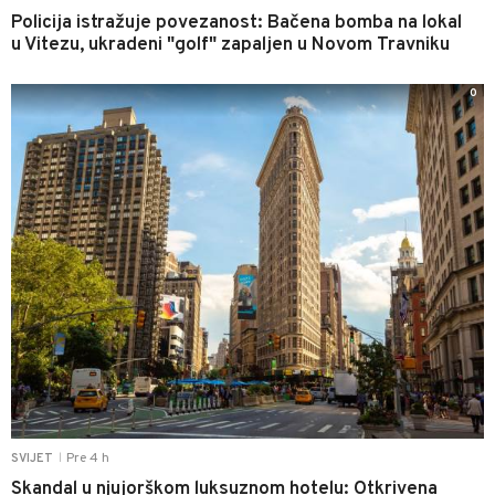
Policija istražuje povezanost: Bačena bomba na lokal
u Vitezu, ukradeni "golf" zapaljen u Novom Travniku
0
Pre 4 h
SVIJET
|
Skandal u njujorškom luksuznom hotelu: Otkrivena