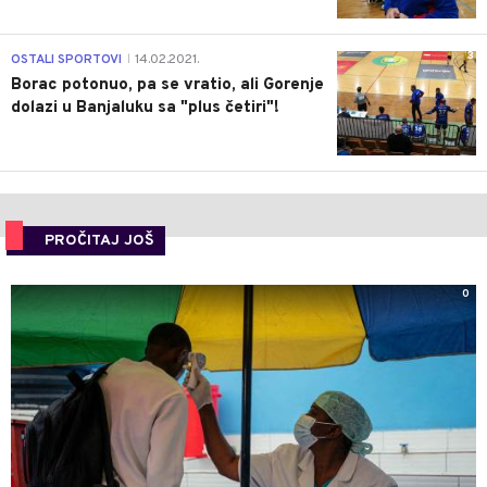
3
OSTALI SPORTOVI
14.02.2021.
|
Borac potonuo, pa se vratio, ali Gorenje
dolazi u Banjaluku sa "plus četiri"!
PROČITAJ JOŠ
0