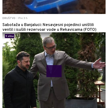
Pre 3 h
DRUŠTVO
|
Sabotaža u Banjaluci: Nesavjesni pojedinci uništili
ventil i isušili rezervoar vode u Rekavicama (FOTO)
0
5 slika