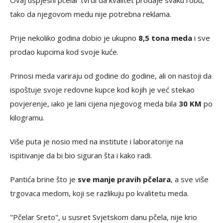
Ovaj uspješni pčelar tvrdi da kvalitet prodaje svaku robu,
tako da njegovom medu nije potrebna reklama.
Prije nekoliko godina dobio je ukupno
8,5 tona meda
i sve
prodao kupcima kod svoje kuće.
Prinosi meda variraju od godine do godine, ali on nastoji da
ispoštuje svoje redovne kupce kod kojih je već stekao
povjerenje, iako je lani cijena njegovog meda bila
30 KM
po
kilogramu.
Više puta je nosio med na institute i laboratorije na
ispitivanje da bi bio siguran šta i kako radi.
Pantića brine što je
sve manje pravih pčelara
, a sve više
trgovaca medom, koji se razlikuju po kvalitetu meda.
"Pčelar Sreto", u susret Svjetskom danu pčela, nije krio