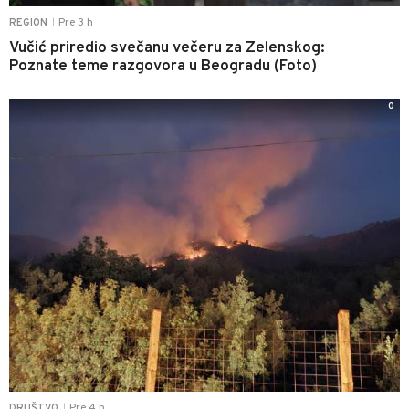
Pre 3 h
REGION
|
Vučić priredio svečanu večeru za Zelenskog:
Poznate teme razgovora u Beogradu (Foto)
0
Pre 4 h
DRUŠTVO
|