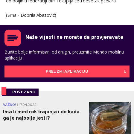
od boljih u federaciji BiH i okuplja četrdesetak pčelara.
(Srna - Dobrila Abazović)
Naše vijesti ne morate da provjeravate
Budite bolje informisani od drugih, preuzmite Mondo mobilnu
aplikaciju
PREUZMI APLIKACIJU
POVEZANO
0
VAŽNO!
17.04.2022.
|
Ima li med rok trajanja i do kada
ga je najbolje jesti?