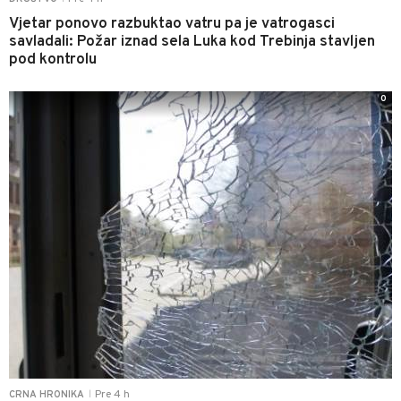
Vjetar ponovo razbuktao vatru pa je vatrogasci
savladali: Požar iznad sela Luka kod Trebinja stavljen
pod kontrolu
0
Pre 4 h
CRNA HRONIKA
|