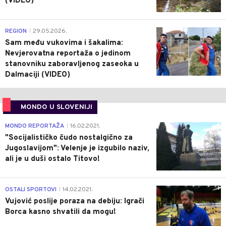
(VIDEO)
0
REGION
29.05.2026.
|
Sam među vukovima i šakalima:
Nevjerovatna reportaža o jedinom
stanovniku zaboravljenog zaseoka u
Dalmaciji (VIDEO)
MONDO U SLOVENIJI
4
MONDO REPORTAŽA
16.02.2021.
|
"Socijalističko čudo nostalgično za
Jugoslavijom": Velenje je izgubilo naziv,
ali je u duši ostalo Titovo!
1
OSTALI SPORTOVI
14.02.2021.
|
Vujović poslije poraza na debiju: Igrači
Borca kasno shvatili da mogu!