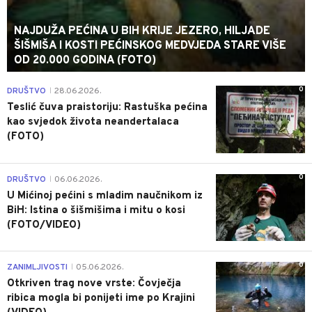
NAJDUŽA PEĆINA U BIH KRIJE JEZERO, HILJADE
ŠIŠMIŠA I KOSTI PEĆINSKOG MEDVJEDA STARE VIŠE
OD 20.000 GODINA (FOTO)
0
DRUŠTVO
28.06.2026.
|
Teslić čuva praistoriju: Rastuška pećina
kao svjedok života neandertalaca
(FOTO)
0
DRUŠTVO
06.06.2026.
|
U Mićinoj pećini s mladim naučnikom iz
BiH: Istina o šišmišima i mitu o kosi
(FOTO/VIDEO)
0
ZANIMLJIVOSTI
05.06.2026.
|
Otkriven trag nove vrste: Čovječja
ribica mogla bi ponijeti ime po Krajini