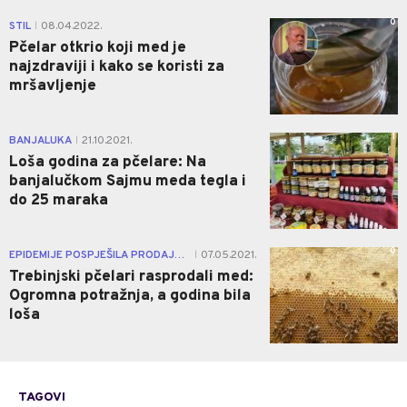
0
STIL
08.04.2022.
|
Pčelar otkrio koji med je
najzdraviji i kako se koristi za
mršavljenje
1
BANJALUKA
21.10.2021.
|
Loša godina za pčelare: Na
banjalučkom Sajmu meda tegla i
do 25 maraka
0
EPIDEMIJE POSPJEŠILA PRODAJU MEDA
07.05.2021.
|
Trebinjski pčelari rasprodali med:
Ogromna potražnja, a godina bila
loša
TAGOVI