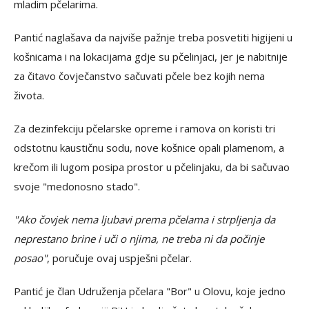
mladim pčelarima.
Pantić naglašava da najviše pažnje treba posvetiti higijeni u
košnicama i na lokacijama gdje su pčelinjaci, jer je nabitnije
za čitavo čovječanstvo sačuvati pčele bez kojih nema
života.
Za dezinfekciju pčelarske opreme i ramova on koristi tri
odstotnu kaustičnu sodu, nove košnice opali plamenom, a
krečom ili lugom posipa prostor u pčelinjaku, da bi sačuvao
svoje "medonosno stado".
"Ako čovjek nema ljubavi prema pčelama i strpljenja da
neprestano brine i uči o njima, ne treba ni da počinje
posao"
, poručuje ovaj uspješni pčelar.
Pantić je član Udruženja pčelara "Bor" u Olovu, koje jedno