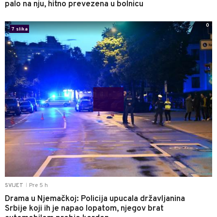
palo na nju, hitno prevezena u bolnicu
0
7 slika
Pre 5 h
SVIJET
|
Drama u Njemačkoj: Policija upucala državljanina
Srbije koji ih je napao lopatom, njegov brat