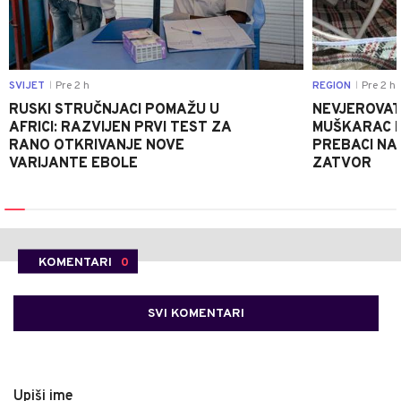
SVIJET
Pre 2 h
REGION
Pre 2 h
|
|
RUSKI STRUČNJACI POMAŽU U
NEVJEROVATA
AFRICI: RAZVIJEN PRVI TEST ZA
MUŠKARAC H
RANO OTKRIVANJE NOVE
PREBACI NA
VARIJANTE EBOLE
ZATVOR
KOMENTARI
0
SVI KOMENTARI
Upiši ime