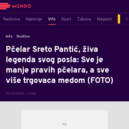
Naslovna
Najnovije
Info
Sport
Zabava
Magazin
M
Info
Društvo
Pčelar Sreto Pantić, živa
legenda svog posla: Sve je
manje pravih pčelara, a sve
više trgovaca medom (FOTO)
23.05.2022. / 13:42