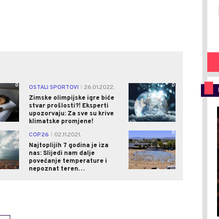
0
0
OSTALI SPORTOVI
26.01.2022.
|
Zimske olimpijske igre biće
stvar prošlosti?! Eksperti
upozorvaju: Za sve su krive
klimatske promjene!
0
0
COP26
02.11.2021.
|
Najtoplijih 7 godina je iza
nas: Slijedi nam dalje
povećanje temperature i
nepoznat teren…