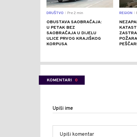
DRUŠTVO
Pre 2 min
REGION
P
|
|
OBUSTAVA SAOBRAĆAJA:
NEZAPA
U PETAK BEZ
KATAST
SAOBRAĆAJA U DIJELU
ZASTRA
ULICE PRVOG KRAJIŠKOG
POŽARA
KORPUSA
PEŠČARI
KOMENTARI
0
Upiši ime