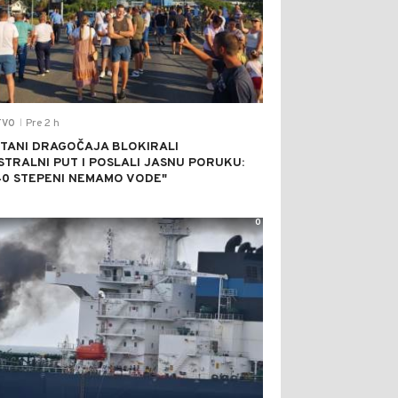
Pre 2 h
TVO
|
TANI DRAGOČAJA BLOKIRALI
STRALNI PUT I POSLALI JASNU PORUKU:
40 STEPENI NEMAMO VODE"
0