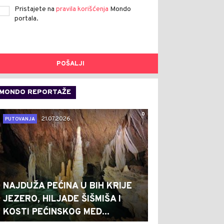
Pristajete na
pravila korišćenja
Mondo
portala.
POŠALJI
MONDO REPORTAŽE
0
21.07.2026.
PUTOVANJA
NAJDUŽA PEĆINA U BIH KRIJE
JEZERO, HILJADE ŠIŠMIŠA I
KOSTI PEĆINSKOG MED...