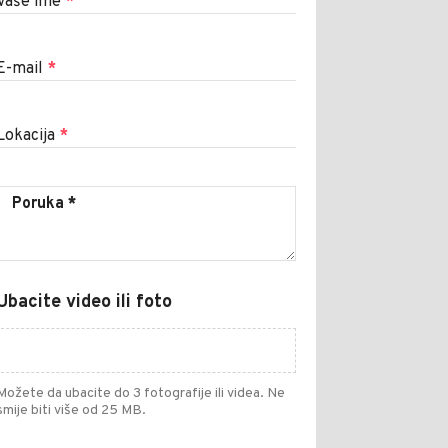
Vaše ime
*
E-mail
*
Lokacija
*
Ubacite video ili foto
Možete da ubacite do 3 fotografije ili videa. Ne
smije biti više od 25 MB.