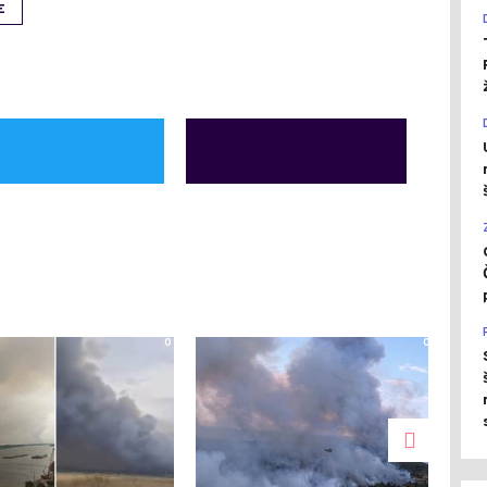
E
0
0