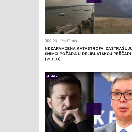
Pre 17 min
REGION
|
NEZAPAMĆENA KATASTROFA: ZASTRAŠUJU
SNIMCI POŽARA U DELIBLATSKOJ PEŠČARI
(VIDEO)
4 slika