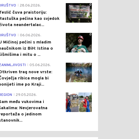
0
DRUŠTVO
28.06.2026.
|
Teslić čuva praistoriju:
Rastuška pećina kao svjedok
života neandertalac...
0
DRUŠTVO
06.06.2026.
|
U Mićinoj pećini s mladim
naučnikom iz BiH: Istina o
šišmišima i mitu o ...
0
ZANIMLJIVOSTI
05.06.2026.
|
Otkriven trag nove vrste:
Čovječja ribica mogla bi
ponijeti ime po Kraji...
0
REGION
29.05.2026.
|
0
0
Sam među vukovima i
šakalima: Nevjerovatna
reportaža o jedinom
stanovnik...