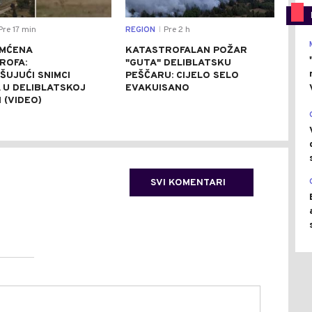
re 17 min
REGION
Pre 2 h
DRU
|
MĆENA
KATASTROFALAN POŽAR
MJE
ROFA:
"GUTA" DELIBLATSKU
BLO
ŠUJUĆI SNIMCI
PEŠČARU: CIJELO SELO
PUT
 U DELIBLATSKOJ
EVAKUISANO
POR
 (VIDEO)
NEM
SVI KOMENTARI