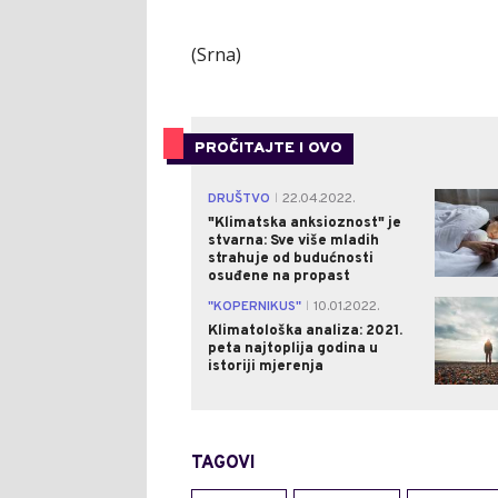
(Srna)
PROČITAJTE I OVO
DRUŠTVO
22.04.2022.
|
"Klimatska anksioznost" je
stvarna: Sve više mladih
strahuje od budućnosti
osuđene na propast
"KOPERNIKUS"
10.01.2022.
|
Klimatološka analiza: 2021.
peta najtoplija godina u
istoriji mjerenja
TAGOVI