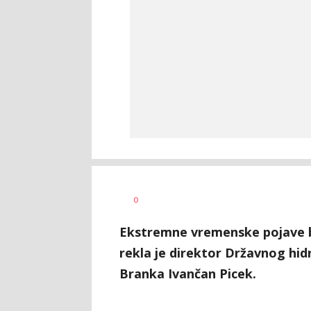
Dragana
AUTOR
0
Božić
Ekstremne vremenske pojave bi
rekla je direktor Državnog h
Branka Ivančan Picek.