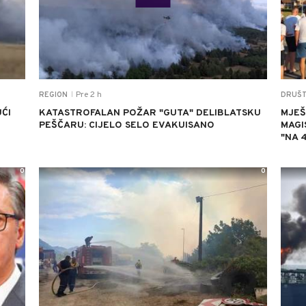
Pre 2 h
REGION
DRUŠ
|
ĆI
KATASTROFALAN POŽAR "GUTA" DELIBLATSKU
MJEŠ
PEŠČARU: CIJELO SELO EVAKUISANO
MAGI
"NA 
0
0