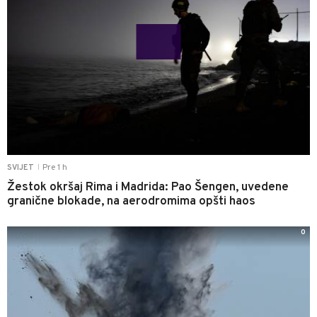
Pre 1 h
SVIJET
|
Žestok okršaj Rima i Madrida: Pao Šengen, uvedene
granične blokade, na aerodromima opšti haos
0