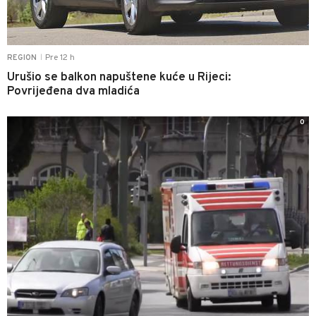
Pre 12 h
REGION
|
Urušio se balkon napuštene kuće u Rijeci:
Povrijeđena dva mladića
0