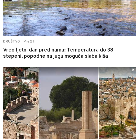
Pre 2 h
DRUŠTVO
|
Vreo ljetni dan pred nama: Temperatura do 38
stepeni, popodne na jugu moguća slaba kiša
0