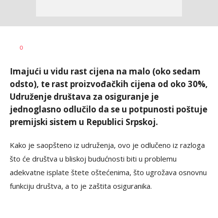
Dušan
AUTOR
0
Volaš
Imajući u vidu rast cijena na malo (oko sedam
odsto), te rast proizvođačkih cijena od oko 30%,
Udruženje društava za osiguranje je
jednoglasno odlučilo da se u potpunosti poštuje
premijski sistem u Republici Srpskoj.
Kako je saopšteno iz udruženja, ovo je odlučeno iz razloga
što će društva u bliskoj budućnosti biti u problemu
adekvatne isplate štete oštećenima, što ugrožava osnovnu
funkciju društva, a to je zaštita osiguranika.