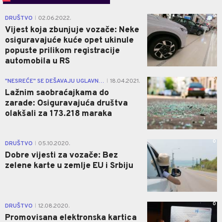
0
DRUŠTVO
02.06.2022.
|
Vijest koja zbunjuje vozače: Neke
osiguravajuće kuće opet ukinule
popuste prilikom registracije
automobila u RS
0
"NESREĆE" SE DEŠAVAJU UGLAVNOM NOĆU
18.04.2021.
|
Lažnim saobraćajkama do
zarade: Osiguravajuća društva
olakšali za 173.218 maraka
0
DRUŠTVO
05.10.2020.
|
Dobre vijesti za vozače: Bez
zelene karte u zemlje EU i Srbiju
0
DRUŠTVO
12.08.2020.
|
Promovisana elektronska kartica