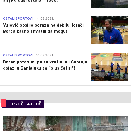
ali je u duši ostalo Titovo!
1
OSTALI SPORTOVI
14.02.2021.
|
Vujović poslije poraza na debiju: Igrači
Borca kasno shvatili da mogu!
3
OSTALI SPORTOVI
14.02.2021.
|
Borac potonuo, pa se vratio, ali Gorenje
dolazi u Banjaluku sa "plus četiri"!
PROČITAJ JOŠ
0