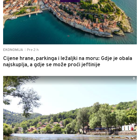
Pre 2 h
EKONOMIJA
|
Cijene hrane, parkinga i ležaljki na moru: Gdje je obala
najskuplja, a gdje se može proći jeftinije
0