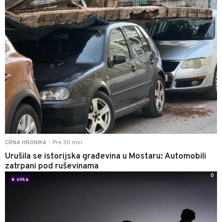
Pre 30 min
CRNA HRONIKA
|
Urušila se istorijska građevina u Mostaru: Automobili
zatrpani pod ruševinama
0
6 slika