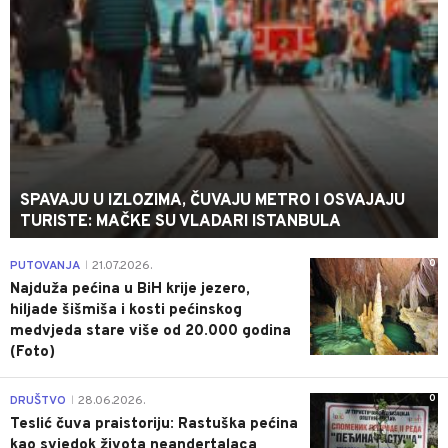
SPAVAJU U IZLOZIMA, ČUVAJU METRO I OSVAJAJU
TURISTE: MAČKE SU VLADARI ISTANBULA
0
PUTOVANJA
21.07.2026.
|
Najduža pećina u BiH krije jezero,
hiljade šišmiša i kosti pećinskog
medvjeda stare više od 20.000 godina
(Foto)
0
DRUŠTVO
28.06.2026.
|
Teslić čuva praistoriju: Rastuška pećina
kao svjedok života neandertalaca