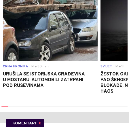
CRNA HRONIKA
Pre 30 min
SVIJET
Pre 1 h
|
|
URUŠILA SE ISTORIJSKA GRAĐEVINA
ŽESTOK OKRŠ
U MOSTARU: AUTOMOBILI ZATRPANI
PAO ŠENGEN
POD RUŠEVINAMA
BLOKADE, N
HAOS
KOMENTARI
0