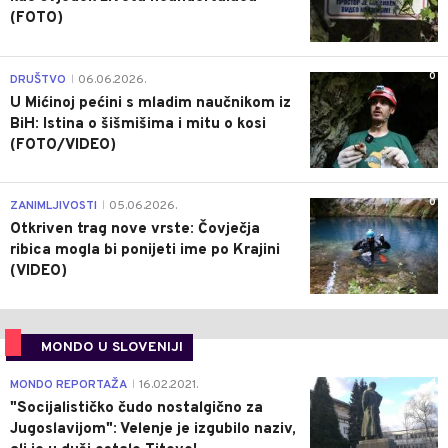
(FOTO)
0
DRUŠTVO
06.06.2026.
|
U Mićinoj pećini s mladim naučnikom iz
BiH: Istina o šišmišima i mitu o kosi
(FOTO/VIDEO)
0
ZANIMLJIVOSTI
05.06.2026.
|
Otkriven trag nove vrste: Čovječja
ribica mogla bi ponijeti ime po Krajini
(VIDEO)
MONDO U SLOVENIJI
4
MONDO REPORTAŽA
16.02.2021.
|
"Socijalističko čudo nostalgično za
Jugoslavijom": Velenje je izgubilo naziv,