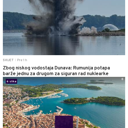
Pre 1 h
SVIJET
|
Zbog niskog vodostaja Dunava: Rumunija potapa
barže jednu za drugom za siguran rad nuklearke
0
6 slika