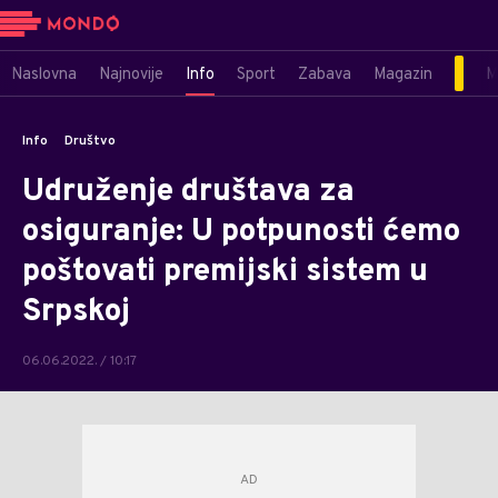
Naslovna
Najnovije
Info
Sport
Zabava
Magazin
M
Info
Društvo
Udruženje društava za
osiguranje: U potpunosti ćemo
poštovati premijski sistem u
Srpskoj
06.06.2022. / 10:17