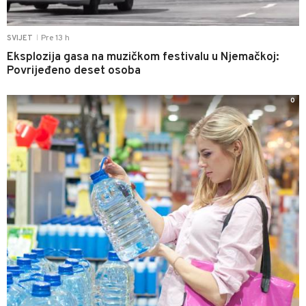
Pre 13 h
SVIJET
|
Eksplozija gasa na muzičkom festivalu u Njemačkoj:
Povrijeđeno deset osoba
0