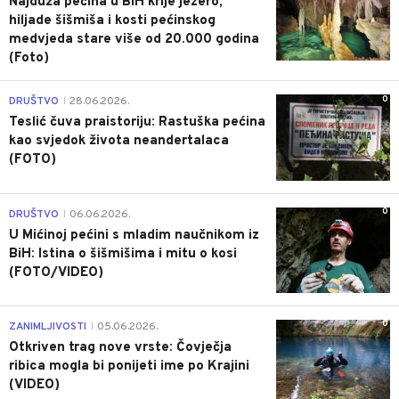
Najduža pećina u BiH krije jezero,
hiljade šišmiša i kosti pećinskog
medvjeda stare više od 20.000 godina
(Foto)
0
DRUŠTVO
28.06.2026.
|
Teslić čuva praistoriju: Rastuška pećina
kao svjedok života neandertalaca
(FOTO)
0
DRUŠTVO
06.06.2026.
|
U Mićinoj pećini s mladim naučnikom iz
BiH: Istina o šišmišima i mitu o kosi
(FOTO/VIDEO)
0
ZANIMLJIVOSTI
05.06.2026.
|
Otkriven trag nove vrste: Čovječja
ribica mogla bi ponijeti ime po Krajini
(VIDEO)