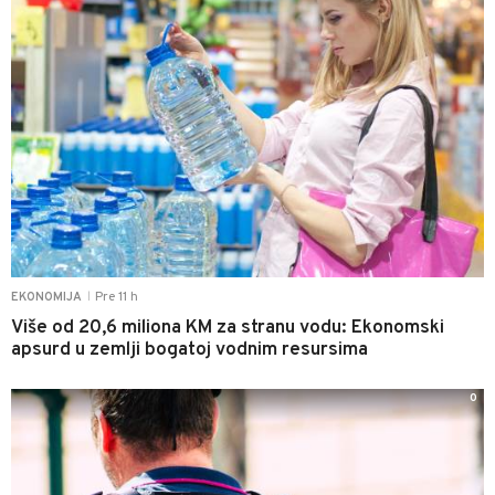
Pre 11 h
EKONOMIJA
|
Više od 20,6 miliona KM za stranu vodu: Ekonomski
apsurd u zemlji bogatoj vodnim resursima
0