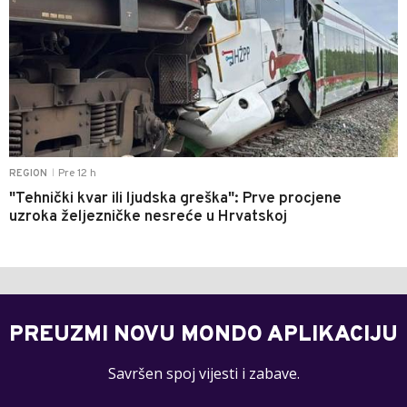
Pre 12 h
REGION
|
"Tehnički kvar ili ljudska greška": Prve procjene
uzroka željezničke nesreće u Hrvatskoj
PREUZMI NOVU MONDO APLIKACIJU
Savršen spoj vijesti i zabave.