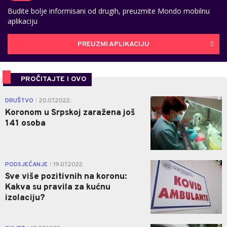
Budite bolje informisani od drugih, preuzmite Mondo mobilnu
aplikaciju
PREUZMI APLIKACIJU
PROČITAJTE I OVO
0
DRUŠTVO
20.07.2022.
|
Koronom u Srpskoj zaražena još
141 osoba
0
PODSJEĆANJE
19.07.2022.
|
Sve više pozitivnih na koronu:
Kakva su pravila za kućnu
izolaciju?
0