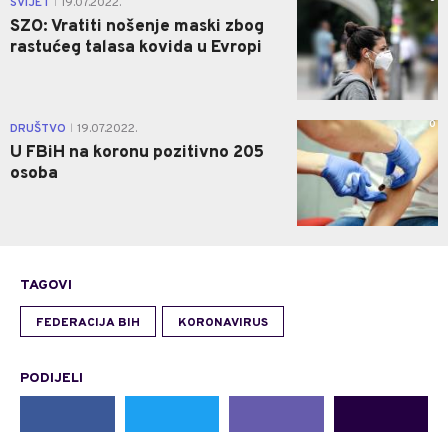
SVIJET
19.07.2022.
|
SZO: Vratiti nošenje maski zbog
rastućeg talasa kovida u Evropi
0
DRUŠTVO
19.07.2022.
|
U FBiH na koronu pozitivno 205
osoba
TAGOVI
FEDERACIJA BIH
KORONAVIRUS
PODIJELI