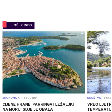
JOŠ IZ INFO
0
EKONOMIJA
Pre 20 min
DRUŠTVO
Pre 2
|
|
CIJENE HRANE, PARKINGA I LEŽALJKI
VREO LJETN
NA MORU: GDJE JE OBALA
TEMPERATUR