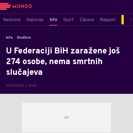
Naslovna
Najnovije
Info
Sport
Zabava
Magazin
M
Info
Društvo
U Federaciji BiH zaražene još
274 osobe, nema smrtnih
slučajeva
20.07.2022. / 12:34