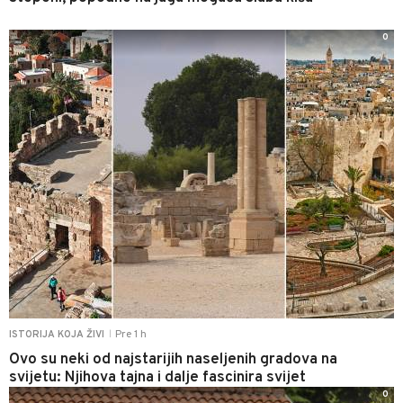
0
Pre 1 h
ISTORIJA KOJA ŽIVI
|
Ovo su neki od najstarijih naseljenih gradova na
svijetu: Njihova tajna i dalje fascinira svijet
0