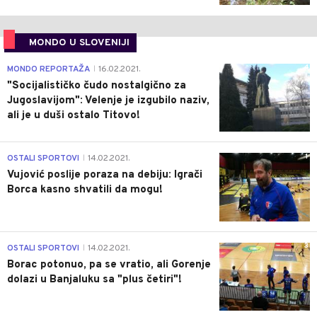
MONDO U SLOVENIJI
4
MONDO REPORTAŽA
16.02.2021.
|
"Socijalističko čudo nostalgično za
Jugoslavijom": Velenje je izgubilo naziv,
ali je u duši ostalo Titovo!
1
OSTALI SPORTOVI
14.02.2021.
|
Vujović poslije poraza na debiju: Igrači
Borca kasno shvatili da mogu!
3
OSTALI SPORTOVI
14.02.2021.
|
Borac potonuo, pa se vratio, ali Gorenje
dolazi u Banjaluku sa "plus četiri"!