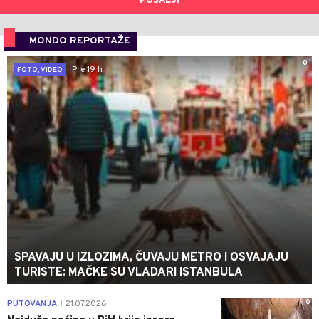
POŠALJI
MONDO REPORTAŽE
0
Pre 19 h
FOTO, VIDEO
SPAVAJU U IZLOZIMA, ČUVAJU METRO I OSVAJAJU
TURISTE: MAČKE SU VLADARI ISTANBULA
0
PUTOVANJA
21.07.2026.
|