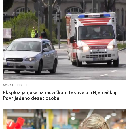
Pre 11 h
SVIJET
|
Eksplozija gasa na muzičkom festivalu u Njemačkoj:
Povrijeđeno deset osoba
0