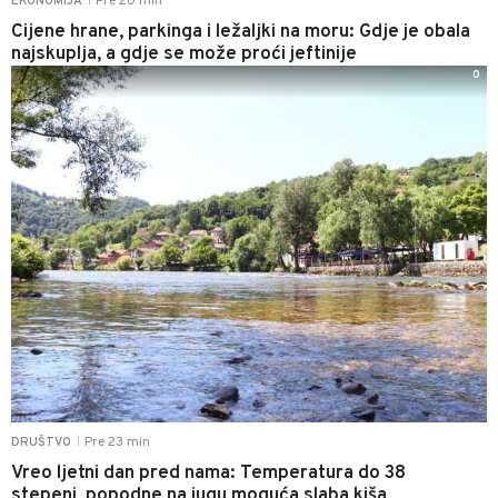
Pre 20 min
EKONOMIJA
|
Cijene hrane, parkinga i ležaljki na moru: Gdje je obala
najskuplja, a gdje se može proći jeftinije
0
Pre 23 min
DRUŠTVO
|
Vreo ljetni dan pred nama: Temperatura do 38
stepeni, popodne na jugu moguća slaba kiša