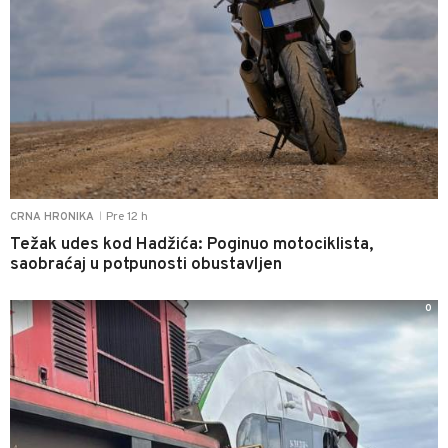
Pre 12 h
CRNA HRONIKA
|
Težak udes kod Hadžića: Poginuo motociklista,
saobraćaj u potpunosti obustavljen
0