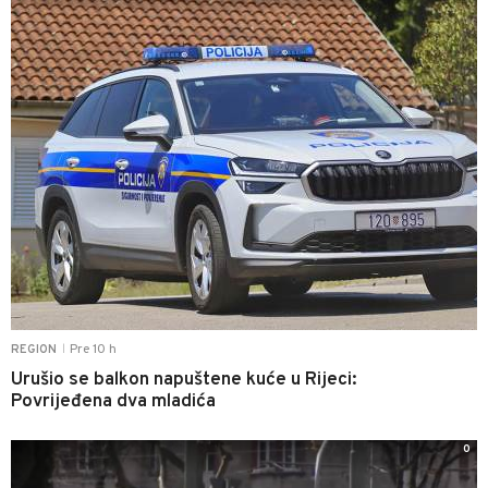
Pre 10 h
REGION
|
Urušio se balkon napuštene kuće u Rijeci:
Povrijeđena dva mladića
0