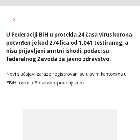
Dragana
AUTOR
0
Božić
U Federaciji BiH u protekla 24 časa virus korona
potvrđen je kod 274 lica od 1.041 testiranog, a
nisu prijavljeni smrtni ishodi, podaci su
federalnog Zavoda za javno zdravstvo.
Novi slučajevi zaraze registrovani su u svim kantonima u
FBiH, osim u Bosansko-podrinjskom.