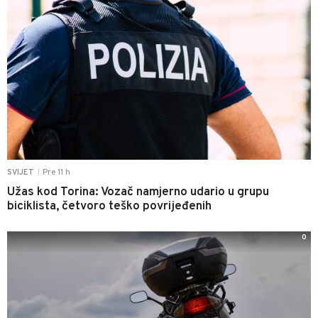
Pre 11 h
SVIJET
|
Užas kod Torina: Vozač namjerno udario u grupu
biciklista, četvoro teško povrijeđenih
0