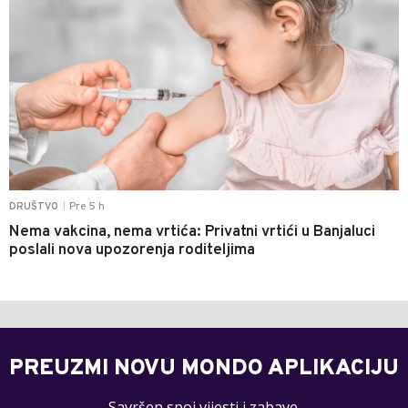
Pre 5 h
DRUŠTVO
|
Nema vakcina, nema vrtića: Privatni vrtići u Banjaluci
poslali nova upozorenja roditeljima
PREUZMI NOVU MONDO APLIKACIJU
Savršen spoj vijesti i zabave.