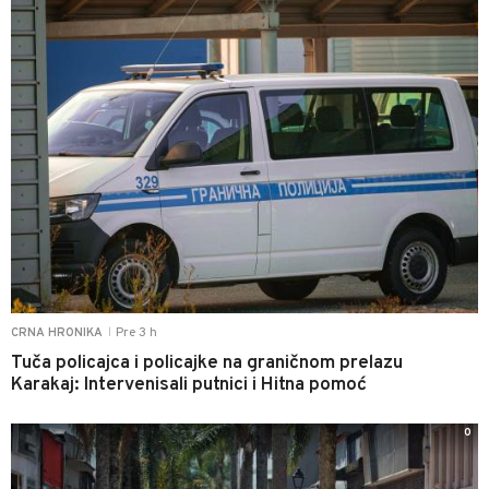
Pre 3 h
CRNA HRONIKA
|
Tuča policajca i policajke na graničnom prelazu
Karakaj: Intervenisali putnici i Hitna pomoć
0