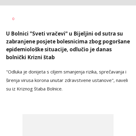
Dragana
AUTOR
0
Božić
U Bolnici "Sveti vračevi" u Bijeljini od sutra su
zabranjene posjete bolesnicima zbog pogoršane
epidemiološke situacije, odlučio je danas
bolnički Krizni štab
"Odluka je donijeta s ciljem smanjenja rizika, sprečavanja i
širenja virusa korona unutar zdravstvene ustanove", naveli
su iz Kriznog štaba Bolnice.