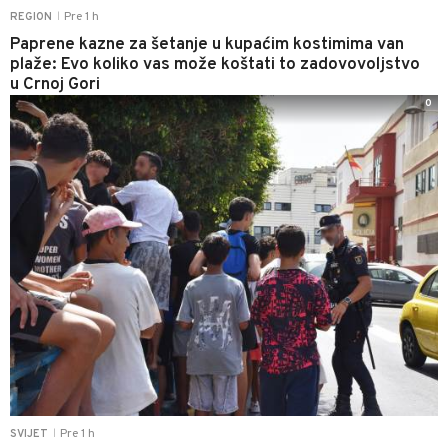
Pre 1 h
REGION
|
Paprene kazne za šetanje u kupaćim kostimima van
plaže: Evo koliko vas može koštati to zadovovoljstvo
u Crnoj Gori
0
Pre 1 h
SVIJET
|