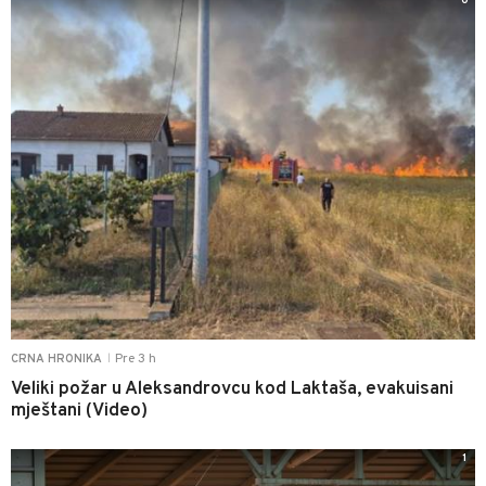
0
Pre 3 h
CRNA HRONIKA
|
Veliki požar u Aleksandrovcu kod Laktaša, evakuisani
mještani (Video)
1