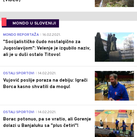
(VIDEO)
MONDO U SLOVENIJI
4
MONDO REPORTAŽA
16.02.2021.
|
"Socijalističko čudo nostalgično za
Jugoslavijom": Velenje je izgubilo naziv,
ali je u duši ostalo Titovo!
1
OSTALI SPORTOVI
14.02.2021.
|
Vujović poslije poraza na debiju: Igrači
Borca kasno shvatili da mogu!
3
OSTALI SPORTOVI
14.02.2021.
|
Borac potonuo, pa se vratio, ali Gorenje
dolazi u Banjaluku sa "plus četiri"!