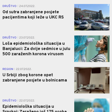
3
DRUŠTVO
24.07.2022.
|
Od sutra zabranjene posjete
pacijentima koji leže u UKC RS
0
DRUŠTVO
23.07.2022.
|
Loša epidemiološka situacija u
Banjaluci: Za dvije sedmice u julu
500 zaraženih korona virusom
0
REGION
22.07.2022.
|
U Srbiji zbog korone opet
zabranjene posjete u bolnicama
0
DRUŠTVO
22.07.2022.
|
Epidemiološka situacija u
Srpskoj: Zaraženo još 175 osoba