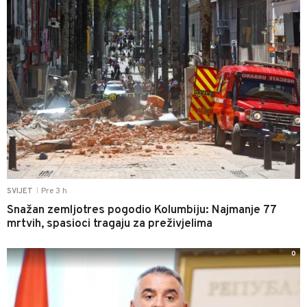
Pre 3 h
SVIJET
|
Snažan zemljotres pogodio Kolumbiju: Najmanje 77
mrtvih, spasioci tragaju za preživjelima
0