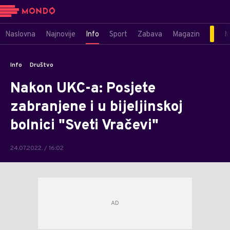
Naslovna
Najnovije
Info
Sport
Zabava
Magazin
M
Info
Društvo
Nakon UKC-a: Posjete
zabranjene i u bijeljinskoj
bolnici "Sveti Vračevi"
24.07.2022. / 16:02