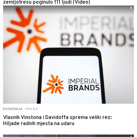
zemljotresu poginulo 111 ljudi (Video)
0
Pre 2 h
EKONOMIJA
|
Vlasnik Vinstona i Davidoffa sprema veliki rez:
Hiljade radnih mjesta na udaru