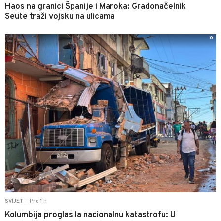
Haos na granici Španije i Maroka: Gradonačelnik
Seute traži vojsku na ulicama
0
Pre 1 h
SVIJET
|
Kolumbija proglasila nacionalnu katastrofu: U