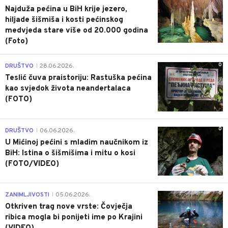
Najduža pećina u BiH krije jezero,
hiljade šišmiša i kosti pećinskog
medvjeda stare više od 20.000 godina
(Foto)
0
DRUŠTVO
28.06.2026.
|
Teslić čuva praistoriju: Rastuška pećina
kao svjedok života neandertalaca
(FOTO)
0
DRUŠTVO
06.06.2026.
|
U Mićinoj pećini s mladim naučnikom iz
BiH: Istina o šišmišima i mitu o kosi
(FOTO/VIDEO)
0
ZANIMLJIVOSTI
05.06.2026.
|
Otkriven trag nove vrste: Čovječja
ribica mogla bi ponijeti ime po Krajini