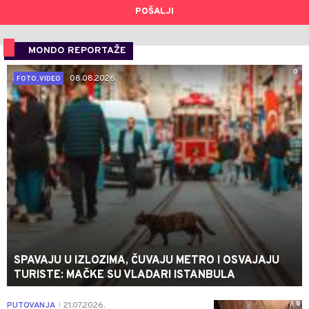
POŠALJI
MONDO REPORTAŽE
0
08.08.2026.
FOTO, VIDEO
SPAVAJU U IZLOZIMA, ČUVAJU METRO I OSVAJAJU
TURISTE: MAČKE SU VLADARI ISTANBULA
0
PUTOVANJA
21.07.2026.
|