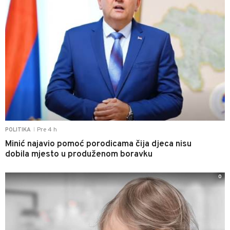
Pre 4 h
POLITIKA
|
Minić najavio pomoć porodicama čija djeca nisu
dobila mjesto u produženom boravku
0