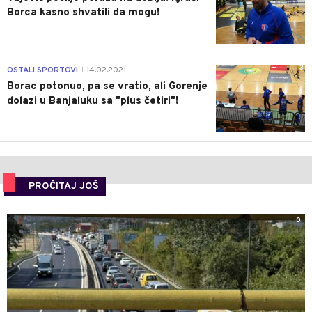
Borca kasno shvatili da mogu!
3
OSTALI SPORTOVI
14.02.2021.
|
Borac potonuo, pa se vratio, ali Gorenje
dolazi u Banjaluku sa "plus četiri"!
PROČITAJ JOŠ
0