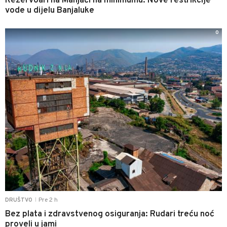
Rezervoari na Manjači na minimumu: Nove restrikcije
vode u dijelu Banjaluke
0
Pre 2 h
DRUŠTVO
|
Bez plata i zdravstvenog osiguranja: Rudari treću noć
proveli u jami