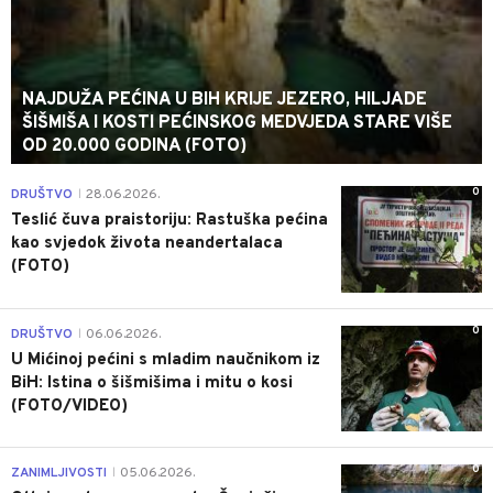
NAJDUŽA PEĆINA U BIH KRIJE JEZERO, HILJADE
ŠIŠMIŠA I KOSTI PEĆINSKOG MEDVJEDA STARE VIŠE
OD 20.000 GODINA (FOTO)
0
DRUŠTVO
28.06.2026.
|
Teslić čuva praistoriju: Rastuška pećina
kao svjedok života neandertalaca
(FOTO)
0
DRUŠTVO
06.06.2026.
|
U Mićinoj pećini s mladim naučnikom iz
BiH: Istina o šišmišima i mitu o kosi
(FOTO/VIDEO)
0
ZANIMLJIVOSTI
05.06.2026.
|