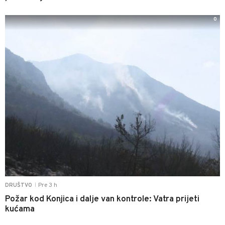
0
Pre 3 h
DRUŠTVO
|
Požar kod Konjica i dalje van kontrole: Vatra prijeti
kućama