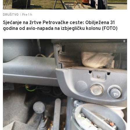
Pre 1 h
DRUŠTVO
|
Sjećanje na žrtve Petrovačke ceste: Obilježena 31
godina od avio-napada na izbjegličku kolonu (FOTO)
0