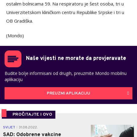
ostalim bolnicama 59. Na respiratoru je šest osoba, tri u
Univerzitetskom kliničkom centru Republike Srpske i tri u
OB Gradiška.
(Mondo)
Naše vijesti ne morate da provjeravate
Budite bolje informisani od drugih, preuzmite Mondo mobilnu
aplikaciju
PREUZMI APLIKACIJU
PROČITAJTE I OVO
0
SVIJET
31.08.2022.
|
SAD: Odobrene vakcine