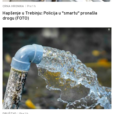
Pre 1 h
CRNA HRONIKA
|
Hapšenje u Trebinju: Policija u "smartu" pronašla
drogu (FOTO)
0
Pre 1 h
DRUŠTVO
|