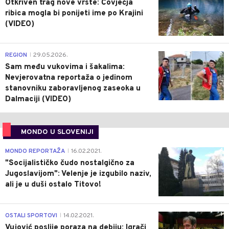
Otkriven trag nove vrste: Čovječja
ribica mogla bi ponijeti ime po Krajini
(VIDEO)
0
REGION
29.05.2026.
|
Sam među vukovima i šakalima:
Nevjerovatna reportaža o jedinom
stanovniku zaboravljenog zaseoka u
Dalmaciji (VIDEO)
MONDO U SLOVENIJI
4
MONDO REPORTAŽA
16.02.2021.
|
"Socijalističko čudo nostalgično za
Jugoslavijom": Velenje je izgubilo naziv,
ali je u duši ostalo Titovo!
1
OSTALI SPORTOVI
14.02.2021.
|
Vujović poslije poraza na debiju: Igrači