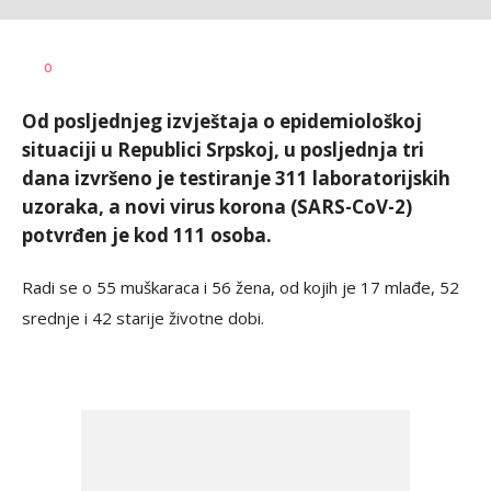
Dragana
AUTOR
0
Božić
Od posljednjeg izvještaja o epidemiološkoj
situaciji u Republici Srpskoj, u posljednja tri
dana izvršeno je testiranje 311 laboratorijskih
uzoraka, a novi virus korona (SARS-CoV-2)
potvrđen je kod 111 osoba.
Radi se o 55 muškaraca i 56 žena, od kojih je 17 mlađe, 52
srednje i 42 starije životne dobi.