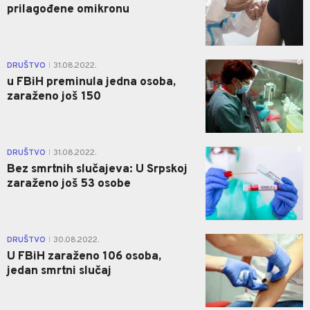
prilagođene omikronu
0
DRUŠTVO
31.08.2022.
|
u FBiH preminula jedna osoba,
zaraženo još 150
0
DRUŠTVO
31.08.2022.
|
Bez smrtnih slučajeva: U Srpskoj
zaraženo još 53 osobe
0
DRUŠTVO
30.08.2022.
|
U FBiH zaraženo 106 osoba,
jedan smrtni slučaj