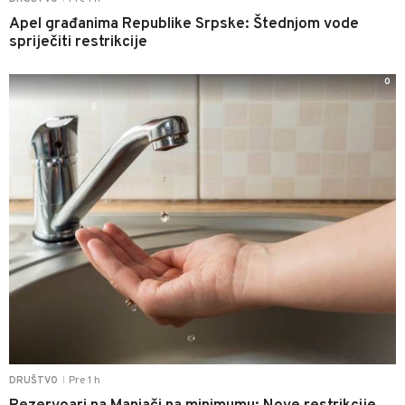
Apel građanima Republike Srpske: Štednjom vode
spriječiti restrikcije
0
Pre 1 h
DRUŠTVO
|