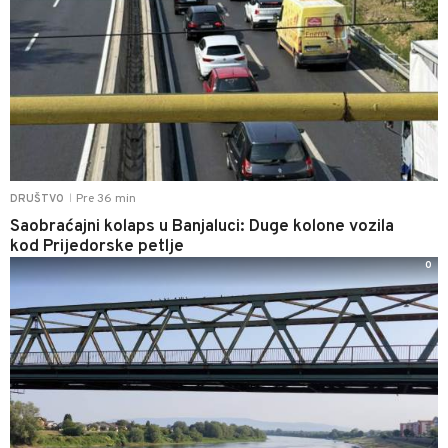
Pre 36 min
DRUŠTVO
|
Saobraćajni kolaps u Banjaluci: Duge kolone vozila
kod Prijedorske petlje
0