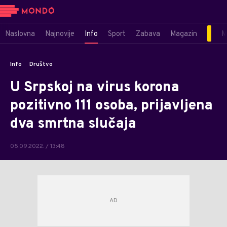
Naslovna
Najnovije
Info
Sport
Zabava
Magazin
M
Info
Društvo
U Srpskoj na virus korona
pozitivno 111 osoba, prijavljena
dva smrtna slučaja
05.09.2022. / 13:48