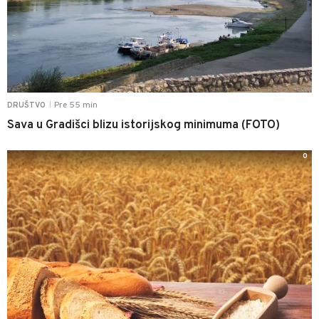
Pre 55 min
DRUŠTVO
|
Sava u Gradišci blizu istorijskog minimuma (FOTO)
0