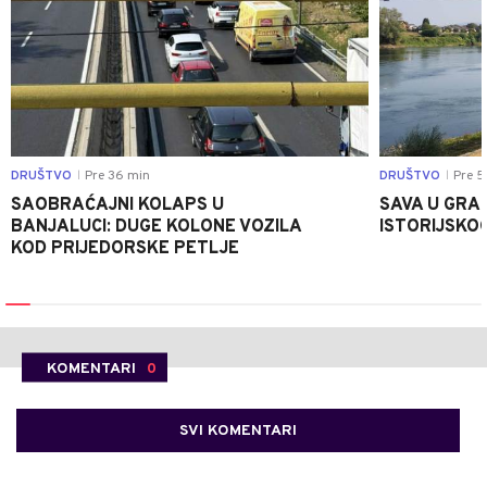
DRUŠTVO
Pre 36 min
DRUŠTVO
Pre 5
|
|
SAOBRAĆAJNI KOLAPS U
SAVA U GRAD
BANJALUCI: DUGE KOLONE VOZILA
ISTORIJSKOG
KOD PRIJEDORSKE PETLJE
KOMENTARI
0
SVI KOMENTARI