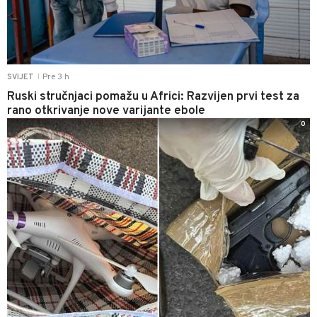
Pre 3 h
SVIJET
|
Ruski stručnjaci pomažu u Africi: Razvijen prvi test za
rano otkrivanje nove varijante ebole
0