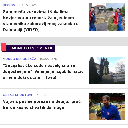
0
REGION
29.05.2026.
|
Sam među vukovima i šakalima:
Nevjerovatna reportaža o jedinom
stanovniku zaboravljenog zaseoka u
Dalmaciji (VIDEO)
MONDO U SLOVENIJI
4
MONDO REPORTAŽA
16.02.2021.
|
"Socijalističko čudo nostalgično za
Jugoslavijom": Velenje je izgubilo naziv,
ali je u duši ostalo Titovo!
1
OSTALI SPORTOVI
14.02.2021.
|
Vujović poslije poraza na debiju: Igrači
Borca kasno shvatili da mogu!