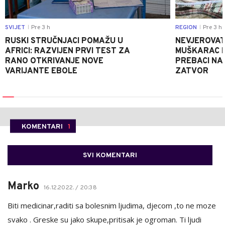
SVIJET
Pre 3 h
REGION
Pre 3 h
|
|
RUSKI STRUČNJACI POMAŽU U
NEVJEROVATA
AFRICI: RAZVIJEN PRVI TEST ZA
MUŠKARAC H
RANO OTKRIVANJE NOVE
PREBACI NA
VARIJANTE EBOLE
ZATVOR
KOMENTARI
1
SVI KOMENTARI
Marko
16.12.2022. / 20:38
Biti medicinar,raditi sa bolesnim ljudima, djecom ,to ne moze
svako . Greske su jako skupe,pritisak je ogroman. Ti ljudi