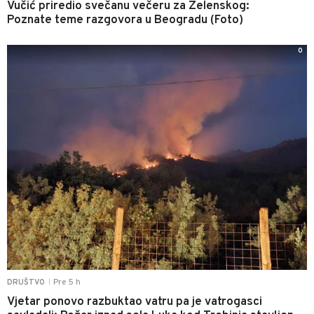
Vučić priredio svečanu večeru za Zelenskog:
Poznate teme razgovora u Beogradu (Foto)
0
Pre 5 h
DRUŠTVO
|
Vjetar ponovo razbuktao vatru pa je vatrogasci