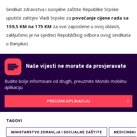
Sindikat zdravstva i socijalne zaštite Republike Srpske
uputiće zahtjev Vladi Srpske za
povećanje cijene rada sa
159,5 KM na 175 KM
za sve zaposlene u ovoj oblasti,
zaključeno je na sjednici Republičkog odbora ovog sindikata
u Banjaluci.
Naše vijesti ne morate da provjeravate
Budite bolje informisani od drugih, preuzmite Mondo mobilnu
aplikaciju
PREUZMI APLIKACIJU
TAGOVI
MINISTARSTVO ZDRAVLJA I SOCIJALNE ZAŠTITE
MEDICINSKI