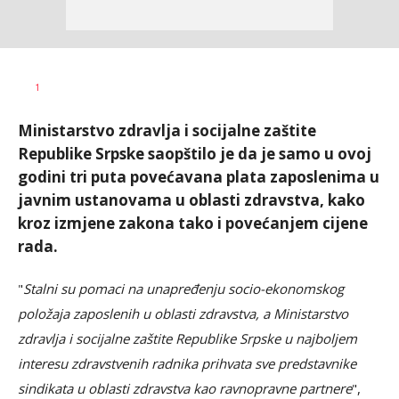
Dušan
AUTOR
1
Volaš
Ministarstvo zdravlja i socijalne zaštite
Republike Srpske saopštilo je da je samo u ovoj
godini tri puta povećavana plata zaposlenima u
javnim ustanovama u oblasti zdravstva, kako
kroz izmjene zakona tako i povećanjem cijene
rada.
"
Stalni su pomaci na unapređenju socio-ekonomskog
položaja zaposlenih u oblasti zdravstva, a Ministarstvo
zdravlja i socijalne zaštite Republike Srpske u najboljem
interesu zdravstvenih radnika prihvata sve predstavnike
sindikata u oblasti zdravstva kao ravnopravne partnere
",