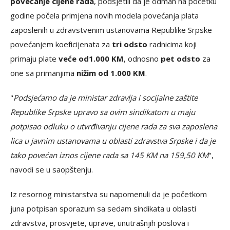
povećanje cijene rada
, podsjetili da je odmah na početku
godine počela primjena novih modela povećanja plata
zaposlenih u zdravstvenim ustanovama Republike Srpske
povećanjem koeficijenata za
tri odsto
radnicima koji
primaju plate
veće od
1.000 KM
, odnosno
pet odsto
za
one sa primanjima
nižim od 1.000 KM
.
"
Podsjećamo da je ministar zdravlja i socijalne zaštite
Republike Srpske upravo sa ovim sindikatom u maju
potpisao odluku o utvrđivanju cijene rada za sva zaposlena
lica u javnim ustanovama u oblasti zdravstva Srpske i da je
tako povećan iznos cijene rada sa 145 KM na 159,50 KM
",
navodi se u saopštenju.
Iz resornog ministarstva su napomenuli da je početkom
juna potpisan sporazum sa sedam sindikata u oblasti
zdravstva, prosvjete, uprave, unutrašnjih poslova i