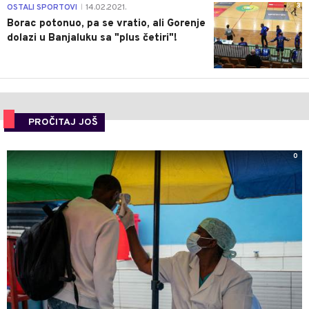
3
OSTALI SPORTOVI
14.02.2021.
|
Borac potonuo, pa se vratio, ali Gorenje
dolazi u Banjaluku sa "plus četiri"!
PROČITAJ JOŠ
0