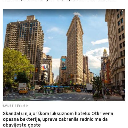
0
Pre 5 h
SVIJET
|
Skandal u njujorškom luksuznom hotelu: Otkrivena
opasna bakterija, uprava zabranila radnicima da
obavijeste goste