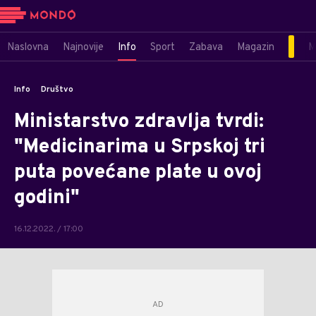
Naslovna
Najnovije
Info
Sport
Zabava
Magazin
M
Info
Društvo
Ministarstvo zdravlja tvrdi:
"Medicinarima u Srpskoj tri
puta povećane plate u ovoj
godini"
16.12.2022. / 17:00