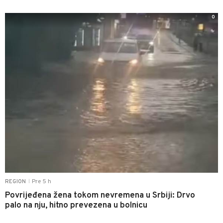
0
Pre 5 h
REGION
|
Povrijeđena žena tokom nevremena u Srbiji: Drvo
palo na nju, hitno prevezena u bolnicu