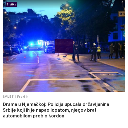
0
7 slika
Pre 6 h
SVIJET
|
Drama u Njemačkoj: Policija upucala državljanina
Srbije koji ih je napao lopatom, njegov brat
automobilom probio kordon