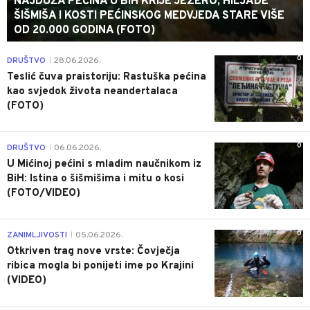
NAJDUŽA PEĆINA U BIH KRIJE JEZERO, HILJADE
ŠIŠMIŠA I KOSTI PEĆINSKOG MEDVJEDA STARE VIŠE
OD 20.000 GODINA (FOTO)
0
DRUŠTVO
28.06.2026.
|
Teslić čuva praistoriju: Rastuška pećina
kao svjedok života neandertalaca
(FOTO)
0
DRUŠTVO
06.06.2026.
|
U Mićinoj pećini s mladim naučnikom iz
BiH: Istina o šišmišima i mitu o kosi
(FOTO/VIDEO)
0
ZANIMLJIVOSTI
05.06.2026.
|
Otkriven trag nove vrste: Čovječja
ribica mogla bi ponijeti ime po Krajini
(VIDEO)