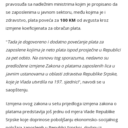
pravosuđa sa nadležnim ministrima kojim je propisano da
se zaposlenima u javnom sektoru, među kojima je i
zdravstvo, plata poveća za
100 KM
od avgusta kroz
izmjene koeficijenata za obračun plata.
"
Tada je dogovoreno i dodatno povećanje plata za
zaposlene kojima je neto plata ispod prosječne u Republici
za pet odsto. Na osnovu tog sporazuma, nedavno su
predložene izmjene Zakona o platama zaposlenih lica u
javnim ustanovama u oblasti zdravstva Republike Srpske,
koje je Vlada utvrdila na 197. sjednici
", navodi se u
saopštenju.
Izmjena ovog zakona u setu prijedloga izmjena zakona o
platama predstavlja još jednu od mjera Vlade Republike
Srpske koje doprinose poboljšanju ekonomsko-socijalnog
položaja zaposlenih u Republici Srpskoj, dodaju iz