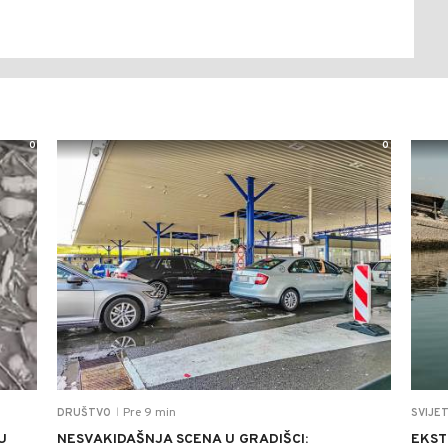
0
0
Pre 9 min
DRUŠTVO
SVIJE
|
U
NESVAKIDAŠNJA SCENA U GRADIŠCI:
EKST