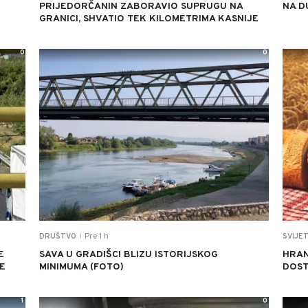
PRIJEDORČANIN ZABORAVIO SUPRUGU NA
NA D
GRANICI, SHVATIO TEK KILOMETRIMA KASNIJE
0
0
Pre 1 h
DRUŠTVO
SVIJE
|
E
SAVA U GRADIŠCI BLIZU ISTORIJSKOG
HRAN
E
MINIMUMA (FOTO)
DOST
1
0