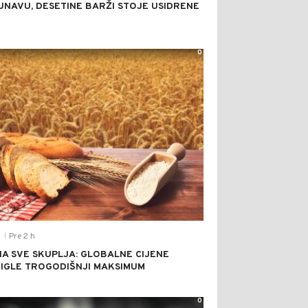
UNAVU, DESETINE BARŽI STOJE USIDRENE
0
Pre 2 h
T
|
A SVE SKUPLJA: GLOBALNE CIJENE
IGLE TROGODIŠNJI MAKSIMUM
0