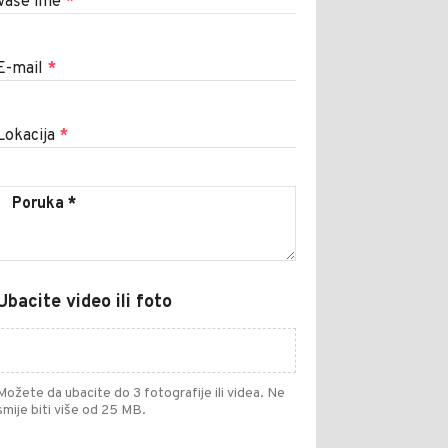
Vaše ime
*
E-mail
*
Lokacija
*
Ubacite video ili foto
Možete da ubacite do 3 fotografije ili videa. Ne
smije biti više od 25 MB.