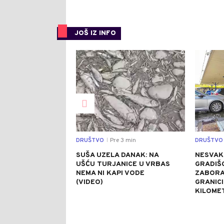
JOŠ IZ INFO
0
DRUŠTVO
Pre 3 min
DRUŠTVO
|
SUŠA UZELA DANAK: NA
NESVAK
UŠĆU TURJANICE U VRBAS
GRADIŠC
NEMA NI KAPI VODE
ZABORA
(VIDEO)
GRANICI
KILOME