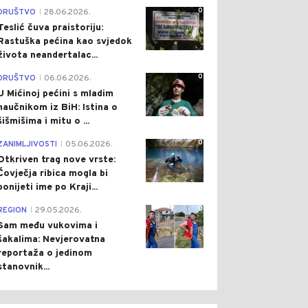
0
DRUŠTVO
28.06.2026.
|
Teslić čuva praistoriju:
Rastuška pećina kao svjedok
života neandertalac...
0
0
0
DRUŠTVO
06.06.2026.
|
U Mićinoj pećini s mladim
naučnikom iz BiH: Istina o
šišmišima i mitu o ...
0
ZANIMLJIVOSTI
05.06.2026.
|
Otkriven trag nove vrste:
Čovječja ribica mogla bi
ponijeti ime po Kraji...
ŠTVO
Pre 1 h
DRUŠTVO
Pre 1 h
|
|
0
REGION
29.05.2026.
|
BRAĆAJNI KOLAPS U
SAVA U GRADIŠCI BLIZU
Sam među vukovima i
JALUCI: DUGE KOLONE
ISTORIJSKOG MINIMUMA
ILA KOD PRIJEDORSKE
(FOTO)
šakalima: Nevjerovatna
LJE
reportaža o jedinom
stanovnik...