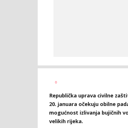
Dragana
AUTOR
0
Božić
Republička uprava civilne zašti
20. januara očekuju obilne pada
mogućnost izlivanja bujičnih v
velikih rijeka.