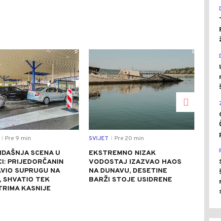
0
0
Pre 9 min
SVIJET
Pre 20 min
DRU
|
|
IDAŠNJA SCENA U
EKSTREMNO NIZAK
SAO
I: PRIJEDORČANIN
VODOSTAJ IZAZVAO HAOS
BAN
VIO SUPRUGU NA
NA DUNAVU, DESETINE
VOZ
, SHVATIO TEK
BARŽI STOJE USIDRENE
PET
TRIMA KASNIJE