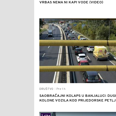
VRBAS NEMA NI KAPI VODE (VIDEO)
Pre 1 h
DRUŠTVO
|
SAOBRAĆAJNI KOLAPS U BANJALUCI: DUG
KOLONE VOZILA KOD PRIJEDORSKE PETLJ
5 slika