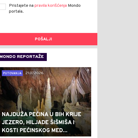
Pristajete na
pravila korišćenja
Mondo
portala.
POŠALJI
MONDO REPORTAŽE
0
21.07.2026.
PUTOVANJA
NAJDUŽA PEĆINA U BIH KRIJE
JEZERO, HILJADE ŠIŠMIŠA I
KOSTI PEĆINSKOG MED...