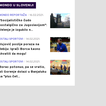
MONDO U SLOVENIJI
4
MONDO REPORTAŽA
16.02.2021.
|
"Socijalističko čudo
nostalgično za Jugoslavijom":
Velenje je izgubilo n...
1
OSTALI SPORTOVI
14.02.2021.
|
Vujović poslije poraza na
debiju: Igrači Borca kasno
shvatili da mogu!
3
OSTALI SPORTOVI
14.02.2021.
|
Borac potonuo, pa se vratio,
ali Gorenje dolazi u Banjaluku
sa "plus čet...