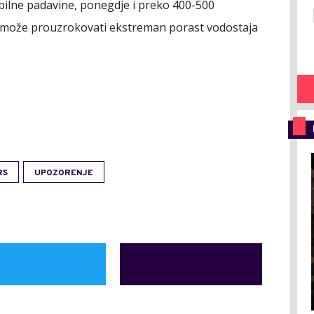
bilne padavine, ponegdje i preko 400-500
o može prouzrokovati ekstreman porast vodostaja
RS
UPOZORENJE