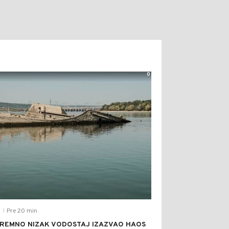
0
Pre 20 min
T
|
REMNO NIZAK VODOSTAJ IZAZVAO HAOS