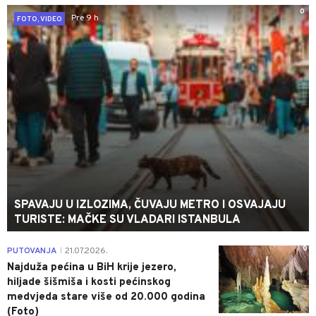
0
Pre 9 h
FOTO, VIDEO
SPAVAJU U IZLOZIMA, ČUVAJU METRO I OSVAJAJU
TURISTE: MAČKE SU VLADARI ISTANBULA
0
PUTOVANJA
21.07.2026.
|
Najduža pećina u BiH krije jezero,
hiljade šišmiša i kosti pećinskog
medvjeda stare više od 20.000 godina
(Foto)