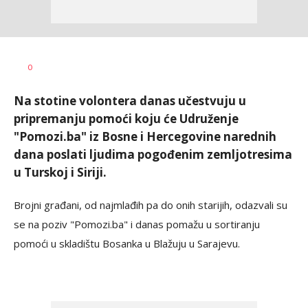
Nikolina
AUTOR
0
Damjanić
Na stotine volontera danas učestvuju u
pripremanju pomoći koju će Udruženje
"Pomozi.ba" iz Bosne i Hercegovine narednih
dana poslati ljudima pogođenim zemljotresima
u Turskoj i Siriji.
Brojni građani, od najmlađih pa do onih starijih, odazvali su
se na poziv "Pomozi.ba" i danas pomažu u sortiranju
pomoći u skladištu Bosanka u Blažuju u Sarajevu.