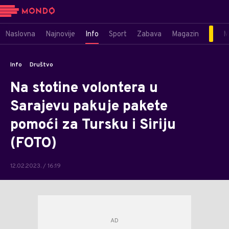
Naslovna
Najnovije
Info
Sport
Zabava
Magazin
M
Info
Društvo
Na stotine volontera u
Sarajevu pakuje pakete
pomoći za Tursku i Siriju
(FOTO)
12.02.2023. / 16:19