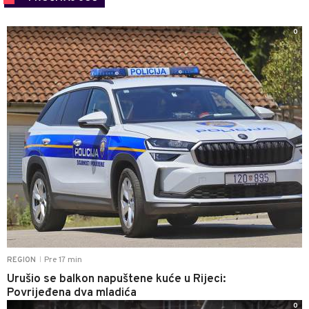
0
Pre 17 min
REGION
|
Urušio se balkon napuštene kuće u Rijeci:
Povrijeđena dva mladića
0