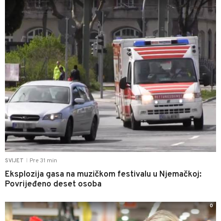
Pre 31 min
SVIJET
|
Eksplozija gasa na muzičkom festivalu u Njemačkoj:
Povrijeđeno deset osoba
0