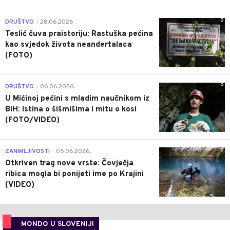
0
DRUŠTVO
28.06.2026.
|
Teslić čuva praistoriju: Rastuška pećina
kao svjedok života neandertalaca
(FOTO)
0
DRUŠTVO
06.06.2026.
|
U Mićinoj pećini s mladim naučnikom iz
BiH: Istina o šišmišima i mitu o kosi
(FOTO/VIDEO)
0
ZANIMLJIVOSTI
05.06.2026.
|
Otkriven trag nove vrste: Čovječja
ribica mogla bi ponijeti ime po Krajini
(VIDEO)
MONDO U SLOVENIJI