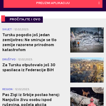
PREUZMI APLIKACIJU
PROČITAJTE I OVO
0
SVIJET
12.02.2023.
|
Tursku pogodio još jedan
zemljotres: Ne smiruje se tlo
zemlje razorene prirodnom
katastrofom
0
DRUŠTVO
12.02.2023.
|
Za Tursku otputovalo još 30
spasilaca iz Federacije BiH
0
REGION
12.02.2023.
|
Pas Zigi iz Srbije postao heroj:
Nanjušio živu osobu ispod
ruševina, počela akcija