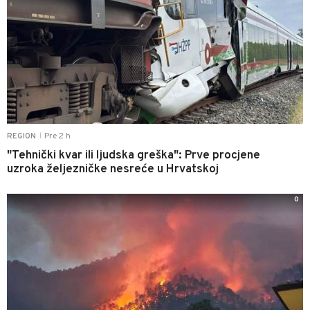
Pre 2 h
REGION
|
"Tehnički kvar ili ljudska greška": Prve procjene
uzroka željezničke nesreće u Hrvatskoj
0