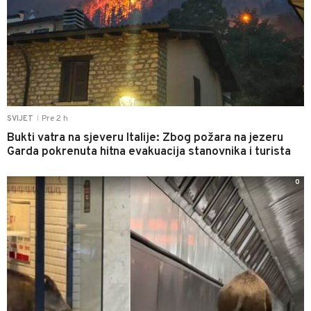
Pre 2 h
SVIJET
|
Bukti vatra na sjeveru Italije: Zbog požara na jezeru
Garda pokrenuta hitna evakuacija stanovnika i turista
0