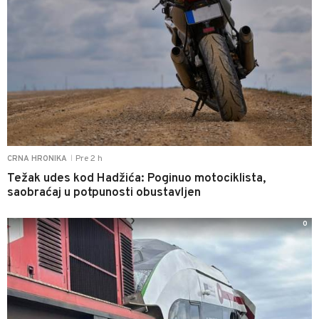
Pre 2 h
CRNA HRONIKA
|
Težak udes kod Hadžića: Poginuo motociklista,
saobraćaj u potpunosti obustavljen
0