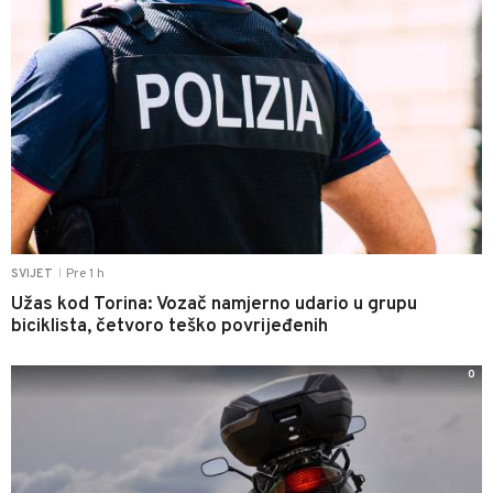
Pre 1 h
SVIJET
|
Užas kod Torina: Vozač namjerno udario u grupu
biciklista, četvoro teško povrijeđenih
0