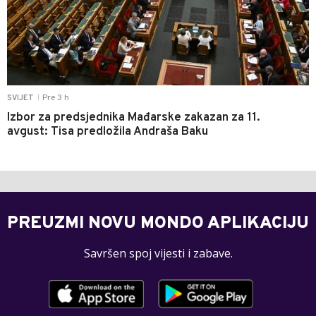
Pre 3 h
SVIJET
|
Izbor za predsjednika Mađarske zakazan za 11.
avgust: Tisa predložila Andraša Baku
PREUZMI NOVU MONDO APLIKACIJU
Savršen spoj vijesti i zabave.