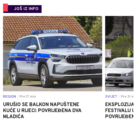
JOŠ IZ INFO
0
REGION
Pre 17 min
SVIJET
Pre 31 m
|
|
URUŠIO SE BALKON NAPUŠTENE
EKSPLOZIJA
KUĆE U RIJECI: POVRIJEĐENA DVA
FESTIVALU 
MLADIĆA
POVRIJEĐEN