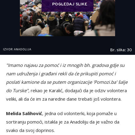
POGLEDAJ SLIKE
IZVOR: ANADOLIJA
Br. slika: 30
"Imamo najavu za pomoć i iz mnogih bh. gradova gdje su
nam udruženja i građani rekli da će prikupiti pomoć i
poslati kamione da se putem organizacije 'Pomozi.ba' šalje
do Turske",
rekao je Karalić, dodajući da je odziv volontera
veliki, ali da će im za naredne dane trebati još volontera.
Melida Salihović
, jedna od volonterki, koja pomaže u
sortiranju pomoći, istakla je za Anadoliju da je važno da
svako da svoj doprinos.