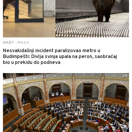
Pre 2 h
SVIJET
|
Nesvakidašnji incident paralizovao metro u
Budimpešti: Divlja svinja upala na peron, saobraćaj
bio u prekidu do podneva
0