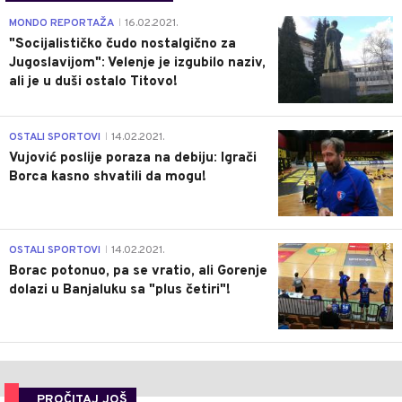
4
MONDO REPORTAŽA
16.02.2021.
|
"Socijalističko čudo nostalgično za
Jugoslavijom": Velenje je izgubilo naziv,
ali je u duši ostalo Titovo!
1
OSTALI SPORTOVI
14.02.2021.
|
Vujović poslije poraza na debiju: Igrači
Borca kasno shvatili da mogu!
3
OSTALI SPORTOVI
14.02.2021.
|
Borac potonuo, pa se vratio, ali Gorenje
dolazi u Banjaluku sa "plus četiri"!
PROČITAJ JOŠ