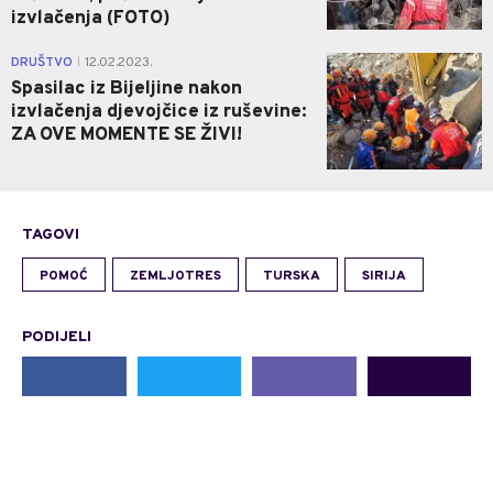
izvlačenja (FOTO)
0
DRUŠTVO
12.02.2023.
|
Spasilac iz Bijeljine nakon
izvlačenja djevojčice iz ruševine:
ZA OVE MOMENTE SE ŽIVI!
TAGOVI
POMOĆ
ZEMLJOTRES
TURSKA
SIRIJA
PODIJELI