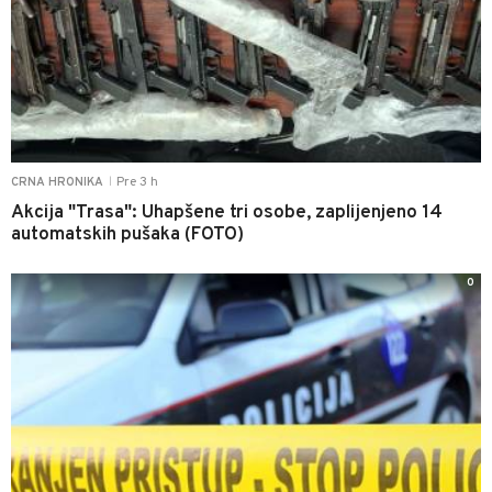
Pre 3 h
CRNA HRONIKA
|
Akcija "Trasa": Uhapšene tri osobe, zaplijenjeno 14
automatskih pušaka (FOTO)
0