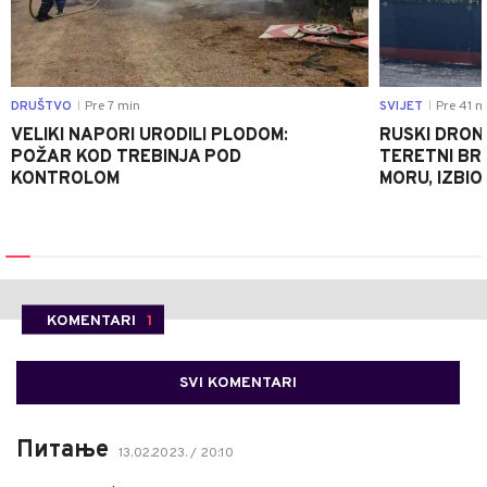
DRUŠTVO
Pre 7 min
SVIJET
Pre 41 m
|
|
VELIKI NAPORI URODILI PLODOM:
RUSKI DRON
POŽAR KOD TREBINJA POD
TERETNI BR
KONTROLOM
MORU, IZBIO
KOMENTARI
1
SVI KOMENTARI
Питање
13.02.2023. / 20:10