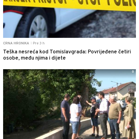
Pre 3 h
CRNA HRONIKA
|
Teška nesreća kod Tomislavgrada: Povrijeđene četiri
osobe, među njima i dijete
0