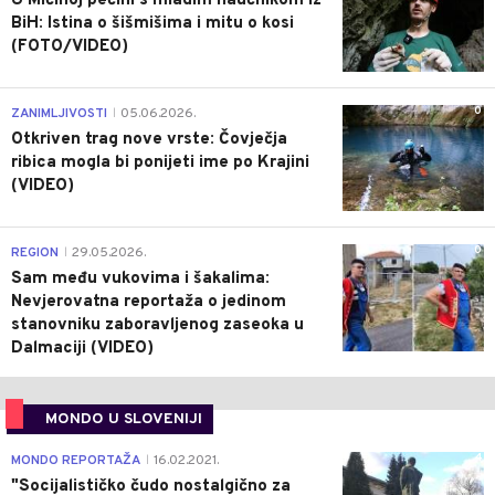
U Mićinoj pećini s mladim naučnikom iz
BiH: Istina o šišmišima i mitu o kosi
(FOTO/VIDEO)
0
ZANIMLJIVOSTI
05.06.2026.
|
Otkriven trag nove vrste: Čovječja
ribica mogla bi ponijeti ime po Krajini
(VIDEO)
0
REGION
29.05.2026.
|
Sam među vukovima i šakalima:
Nevjerovatna reportaža o jedinom
stanovniku zaboravljenog zaseoka u
Dalmaciji (VIDEO)
MONDO U SLOVENIJI
4
MONDO REPORTAŽA
16.02.2021.
|
"Socijalističko čudo nostalgično za