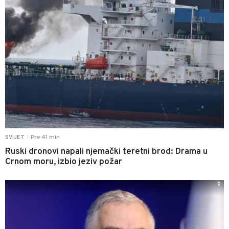
Pre 41 min
SVIJET
|
Ruski dronovi napali njemački teretni brod: Drama u
Crnom moru, izbio jeziv požar
0