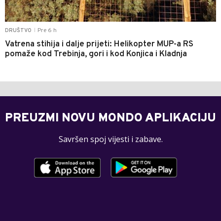
Pre 6 h
DRUŠTVO
|
Vatrena stihija i dalje prijeti: Helikopter MUP-a RS
pomaže kod Trebinja, gori i kod Konjica i Kladnja
PREUZMI NOVU MONDO APLIKACIJU
Savršen spoj vijesti i zabave.