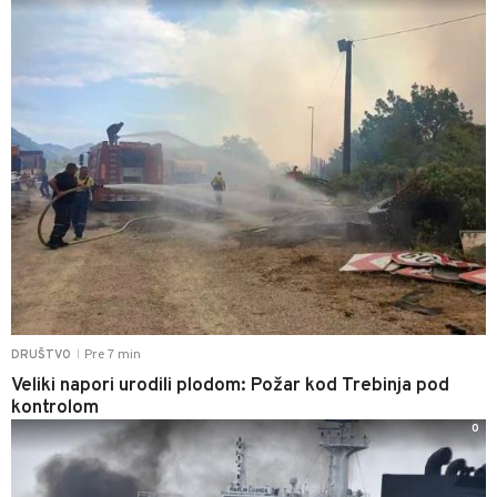
Pre 7 min
DRUŠTVO
|
Veliki napori urodili plodom: Požar kod Trebinja pod
kontrolom
0