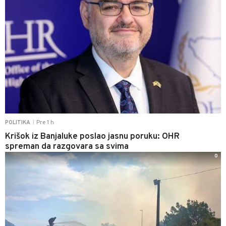
Pre 1 h
POLITIKA
|
Krišok iz Banjaluke poslao jasnu poruku: OHR
spreman da razgovara sa svima
0