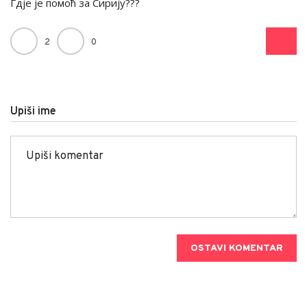
Гдје је помоћ за Сирију???
2
0
Upiši ime
OSTAVI KOMENTAR