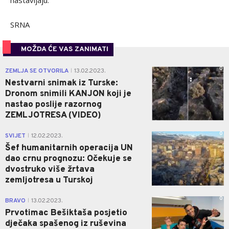
nastavljaju.
SRNA
MOŽDA ĆE VAS ZANIMATI
0
ZEMLJA SE OTVORILA
13.02.2023.
|
Nestvarni snimak iz Turske:
Dronom snimili KANJON koji je
nastao poslije razornog
ZEMLJOTRESA (VIDEO)
0
SVIJET
12.02.2023.
|
Šef humanitarnih operacija UN
dao crnu prognozu: Očekuje se
dvostruko više žrtava
zemljotresa u Turskoj
0
BRAVO
13.02.2023.
|
Prvotimac Bešiktaša posjetio
dječaka spašenog iz ruševina