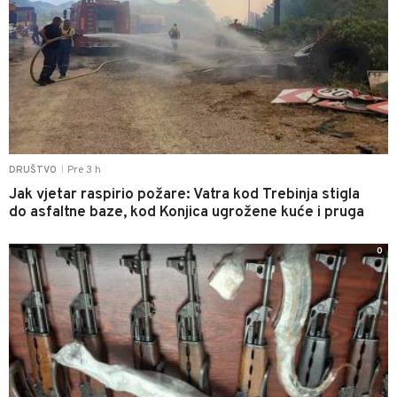
Pre 3 h
DRUŠTVO
|
Jak vjetar raspirio požare: Vatra kod Trebinja stigla
do asfaltne baze, kod Konjica ugrožene kuće i pruga
0