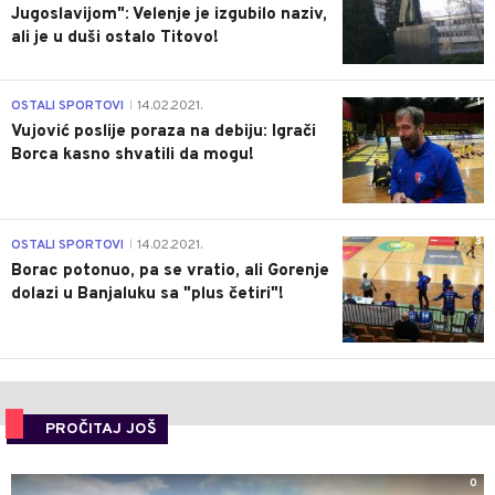
Jugoslavijom": Velenje je izgubilo naziv,
ali je u duši ostalo Titovo!
1
OSTALI SPORTOVI
14.02.2021.
|
Vujović poslije poraza na debiju: Igrači
Borca kasno shvatili da mogu!
3
OSTALI SPORTOVI
14.02.2021.
|
Borac potonuo, pa se vratio, ali Gorenje
dolazi u Banjaluku sa "plus četiri"!
PROČITAJ JOŠ
0