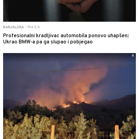
Pre 5 h
BANJALUKA
|
Profesionalni kradljivac automobila ponovo uhapšen:
Ukrao BMW-a pa ga slupao i pobjegao
0