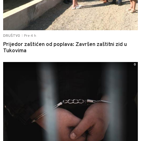
Pre 4 h
DRUŠTVO
|
Prijedor zaštićen od poplava: Završen zaštitni zid u
Tukovima
0