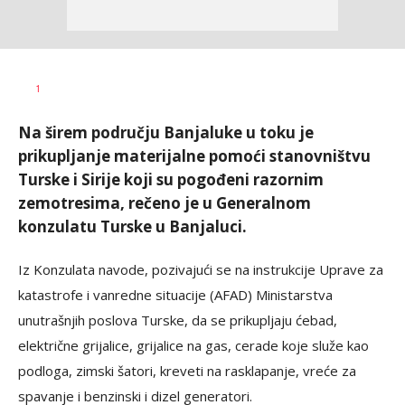
Dušan
AUTOR
1
Volaš
Na širem području Banjaluke u toku je
prikupljanje materijalne pomoći stanovništvu
Turske i Sirije koji su pogođeni razornim
zemotresima, rečeno je u Generalnom
konzulatu Turske u Banjaluci.
Iz Konzulata navode, pozivajući se na instrukcije Uprave za
katastrofe i vanredne situacije (AFAD) Ministarstva
unutrašnjih poslova Turske, da se prikupljaju ćebad,
električne grijalice, grijalice na gas, cerade koje služe kao
podloga, zimski šatori, kreveti na rasklapanje, vreće za
spavanje i benzinski i dizel generatori.