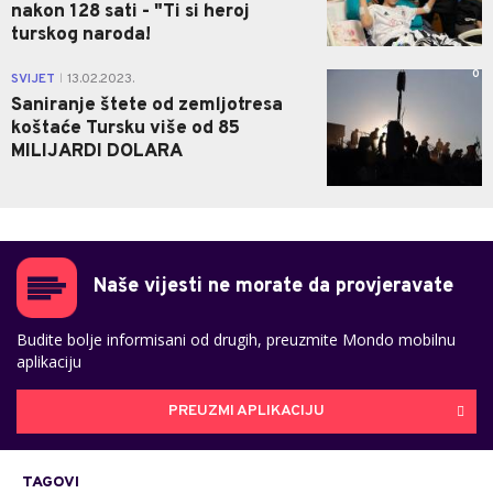
nakon 128 sati - "Ti si heroj
turskog naroda!
0
SVIJET
13.02.2023.
|
Saniranje štete od zemljotresa
koštaće Tursku više od 85
MILIJARDI DOLARA
Naše vijesti ne morate da provjeravate
Budite bolje informisani od drugih, preuzmite Mondo mobilnu
aplikaciju
PREUZMI APLIKACIJU
TAGOVI