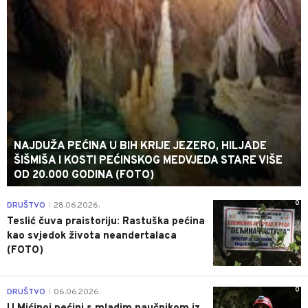
NAJDUŽA PEĆINA U BIH KRIJE JEZERO, HILJADE
ŠIŠMIŠA I KOSTI PEĆINSKOG MEDVJEDA STARE VIŠE
OD 20.000 GODINA (FOTO)
0
DRUŠTVO
28.06.2026.
|
Teslić čuva praistoriju: Rastuška pećina
kao svjedok života neandertalaca
(FOTO)
0
DRUŠTVO
06.06.2026.
|