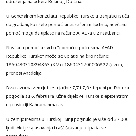
udruženja na adresi Bolanog Dojčina.
U Generalnom konzulatu Republike Turske u Banjaluci ističu
da građani, koji žele pomoći unesrećenim ljudima, novčanu
pomoć mogu da uplate na račune AFAD-a u Ziraatbanci.
Novčana pomoć u svrhu "pomoći u potresima AFAD
Republike Turske" može se uplatiti na žiro račune:
1860430310894363 (KM) i 1860431700006822 (evro),
prenosi Anadolija.
Dva razorna zemljotresa jačine 7,7 i 7,6 stepeni po Rihteru
pogodila su 6. februara južne dijelove Turske s epicentrom
u provinciji Kahramanmaras.
U zemljotresima u Turskoj i Siriji poginulo je više od 37.000
ljudi. Akcije spasavanja i raščišćavanje otpada se