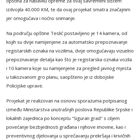
opština za nabavku opreme za ovaj savremeni sistem
izdvojila 40.000 KM, te da ovaj projekat smatra značajnim
jer omogućava i noćno snimanje.
Na području opštine Teslić postavljeno je 14 kamera, od
kojih su dvije namijenjene za automatsko prepoznavanje
registarskih oznaka na vozilima, dvije omogućavaju vizuelno
prepoznavanje detalja kao što je registarska oznaka vozila
i 10 kamera koje su namijenjene za pregled javnog mjesta
u takozvanom gro planu, saopšteno je iz dobojske
Policijske uprave.
Projekat je realizovan na osnovu sporazuma potpisanog
između Ministarstva unutrašnjih poslova Republike Srpske i
lokalnih zajednica po konceptu "Siguran grad" s ciljem
povećanje bezbjednosti građana i njihove imovine, kao i
preventivnog djelovanja u sprečavanju prekršaja i krivičnih