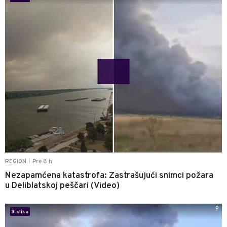
Pre 8 h
REGION
|
Nezapamćena katastrofa: Zastrašujući snimci požara
u Deliblatskoj peščari (Video)
0
3 slika