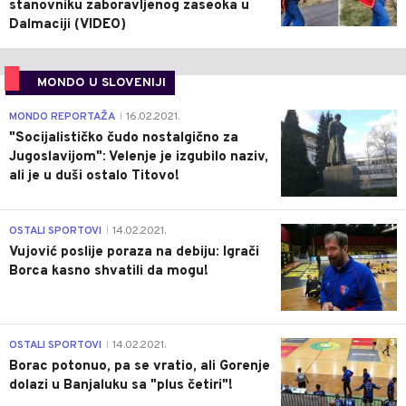
stanovniku zaboravljenog zaseoka u
Dalmaciji (VIDEO)
MONDO U SLOVENIJI
4
MONDO REPORTAŽA
16.02.2021.
|
"Socijalističko čudo nostalgično za
Jugoslavijom": Velenje je izgubilo naziv,
ali je u duši ostalo Titovo!
1
OSTALI SPORTOVI
14.02.2021.
|
Vujović poslije poraza na debiju: Igrači
Borca kasno shvatili da mogu!
3
OSTALI SPORTOVI
14.02.2021.
|
Borac potonuo, pa se vratio, ali Gorenje
dolazi u Banjaluku sa "plus četiri"!