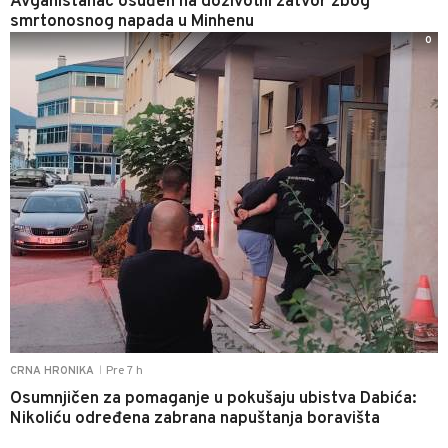
Avganistanac osuđen na doživotni zatvor zbog
smrtonosnog napada u Minhenu
0
Pre 7 h
CRNA HRONIKA
|
Osumnjičen za pomaganje u pokušaju ubistva Dabića:
Nikoliću određena zabrana napuštanja boravišta