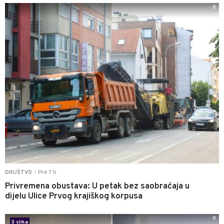
0
Pre 7 h
DRUŠTVO
|
Privremena obustava: U petak bez saobraćaja u
dijelu Ulice Prvog krajiškog korpusa
0
3 slika