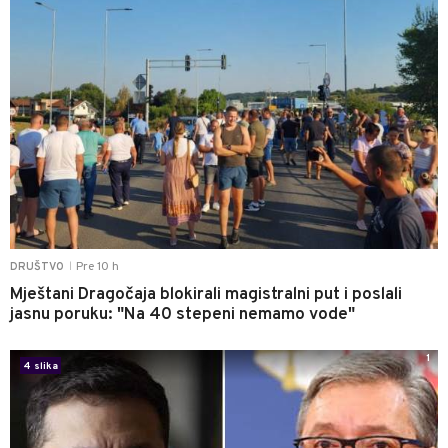
Pre 10 h
DRUŠTVO
|
Mještani Dragočaja blokirali magistralni put i poslali
jasnu poruku: "Na 40 stepeni nemamo vode"
1
4 slika