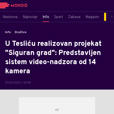
Naslovna
Najnovije
Info
Sport
Zabava
Magazin
M
Info
Društvo
U Tesliću realizovan projekat
"Siguran grad": Predstavljen
sistem video-nadzora od 14
kamera
21.02.2023. / 12:48