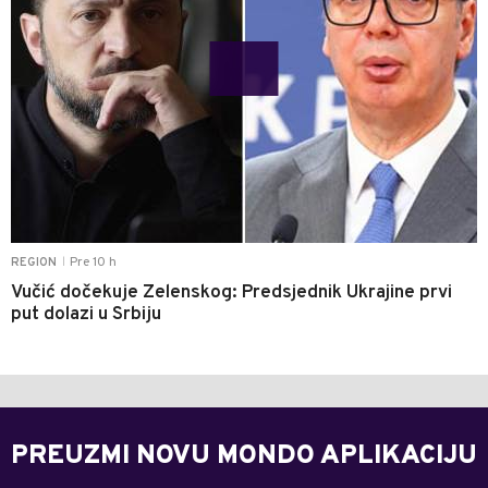
Pre 10 h
REGION
|
Vučić dočekuje Zelenskog: Predsjednik Ukrajine prvi
put dolazi u Srbiju
PREUZMI NOVU MONDO APLIKACIJU