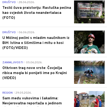
0
DRUŠTVO
28.06.2026.
|
Teslić čuva praistoriju: Rastuška pećina
kao svjedok života neandertalaca
(FOTO)
0
DRUŠTVO
06.06.2026.
|
U Mićinoj pećini s mladim naučnikom iz
BiH: Istina o šišmišima i mitu o kosi
(FOTO/VIDEO)
0
ZANIMLJIVOSTI
05.06.2026.
|
Otkriven trag nove vrste: Čovječja
ribica mogla bi ponijeti ime po Krajini
(VIDEO)
0
REGION
29.05.2026.
|
Sam među vukovima i šakalima:
Nevjerovatna reportaža o jedinom