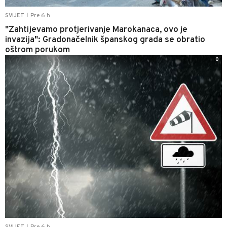
Pre 6 h
SVIJET
|
"Zahtijevamo protjerivanje Marokanaca, ovo je
invazija": Gradonačelnik španskog grada se obratio
oštrom porukom
0
|