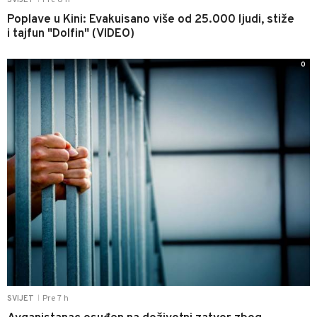
Pre 6 h
SVIJET
Poplave u Kini: Evakuisano više od 25.000 ljudi, stiže
i tajfun "Dolfin" (VIDEO)
0
Pre 7 h
SVIJET
|