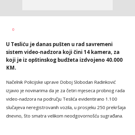
Dušan
AUTOR
0
Volaš
U Tesliću je danas pušten u rad savremeni
sistem video-nadzora koji čini 14 kamera, za
koji je iz opštinskog budžeta izdvojeno 40.000
KM.
Načelnik Policijske uprave Doboj Slobodan Radinković
izjavio je novinarima da je za četiri mjeseca probnog rada
video-nadzora na području Teslića evidentirano 1.100
slučajeva neregistrovanih vozila, u prosjeku 250 prekršaja
dnevno, što smatra velikom neodgovornošću sugrađana.