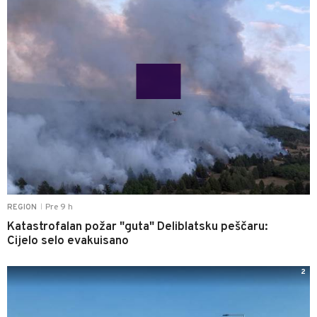
Pre 9 h
REGION
|
Katastrofalan požar "guta" Deliblatsku peščaru:
Cijelo selo evakuisano
2