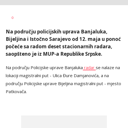
Željko
AUTOR
0
Svitlica
Na području policijskih uprava Banjaluka,
Bijeljina i Istočno Sarajevo od 12. maja u ponoć
počeće sa radom deset stacionarnih radara,
saopšteno je iz MUP-a Republike Srpske.
Na području Policijske uprave Banjaluka
radar
se nalaze na
lokaciji magistralni put - Ulica Đure Damjanovića, a na
području Policijske uprave Bijeljina magistralni put - mjesto
Patkovača.