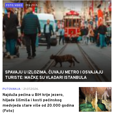
0
Pre 20 h
FOTO, VIDEO
SPAVAJU U IZLOZIMA, ČUVAJU METRO I OSVAJAJU
TURISTE: MAČKE SU VLADARI ISTANBULA
0
PUTOVANJA
21.07.2026.
|
Najduža pećina u BiH krije jezero,
hiljade šišmiša i kosti pećinskog
medvjeda stare više od 20.000 godina
(Foto)