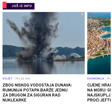
JOŠ IZ INFO
0
SVIJET
Pre 22 min
EKONOMIJA
Pre
|
|
ZBOG NISKOG VODOSTAJA DUNAVA:
CIJENE HRAN
RUMUNIJA POTAPA BARŽE JEDNU
NA MORU: G
ZA DRUGOM ZA SIGURAN RAD
NAJSKUPLJA
NUKLEARKE
PROĆI JEFTI