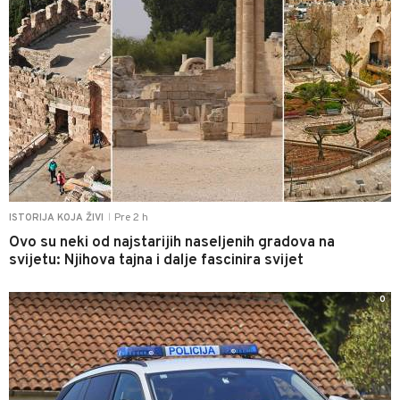
Pre 2 h
ISTORIJA KOJA ŽIVI
|
Ovo su neki od najstarijih naseljenih gradova na
svijetu: Njihova tajna i dalje fascinira svijet
0