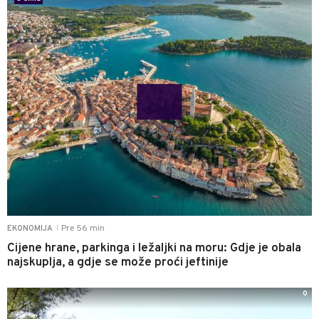
Pre 56 min
EKONOMIJA
|
Cijene hrane, parkinga i ležaljki na moru: Gdje je obala
najskuplja, a gdje se može proći jeftinije
0