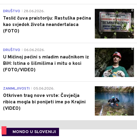
0
DRUŠTVO
28.06.2026.
|
Teslić čuva praistoriju: Rastuška pećina
kao svjedok života neandertalaca
(FOTO)
0
DRUŠTVO
06.06.2026.
|
U Mićinoj pećini s mladim naučnikom iz
BiH: Istina o šišmišima i mitu o kosi
(FOTO/VIDEO)
0
ZANIMLJIVOSTI
05.06.2026.
|
Otkriven trag nove vrste: Čovječja
ribica mogla bi ponijeti ime po Krajini
(VIDEO)
MONDO U SLOVENIJI