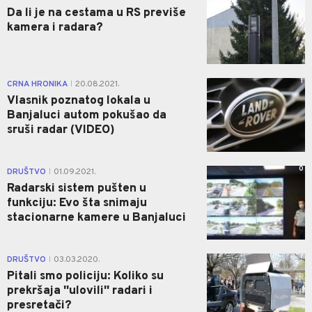
Da li je na cestama u RS previše
kamera i radara?
1
CRNA HRONIKA
20.08.2021.
|
Vlasnik poznatog lokala u
Banjaluci autom pokušao da
sruši radar (VIDEO)
0
DRUŠTVO
01.09.2021.
|
Radarski sistem pušten u
funkciju: Evo šta snimaju
stacionarne kamere u Banjaluci
1
DRUŠTVO
03.03.2020.
|
Pitali smo policiju: Koliko su
prekršaja ''ulovili'' radari i
presretači?