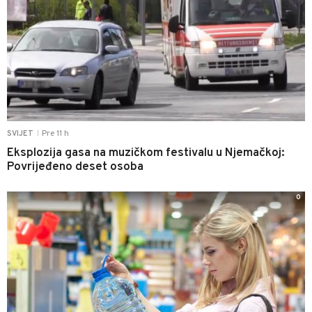
Pre 11 h
SVIJET
|
Eksplozija gasa na muzičkom festivalu u Njemačkoj:
Povrijeđeno deset osoba
0