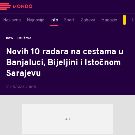
Naslovna
Najnovije
Info
Sport
Zabava
Magazin
M
Info
Društvo
Novih 10 radara na cestama u
Banjaluci, Bijeljini i Istočnom
Sarajevu
10.05.2023. / 11:25