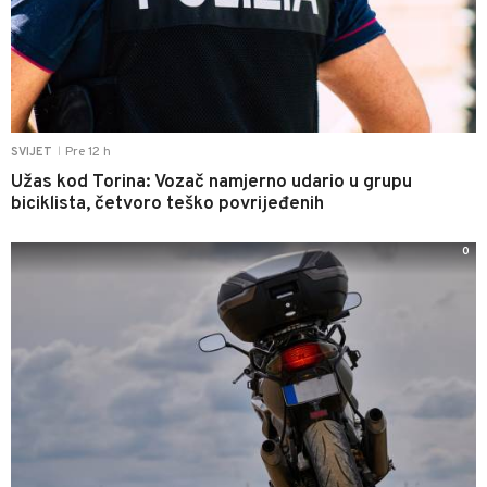
Pre 12 h
SVIJET
|
Užas kod Torina: Vozač namjerno udario u grupu
biciklista, četvoro teško povrijeđenih
0