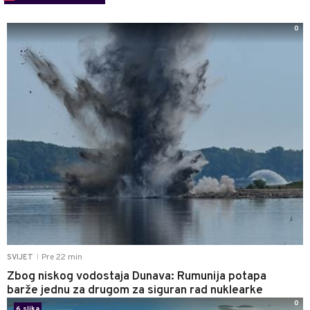
0
Pre 22 min
SVIJET
|
Zbog niskog vodostaja Dunava: Rumunija potapa
barže jednu za drugom za siguran rad nuklearke
0
6 slika