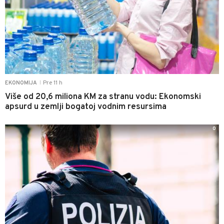
Pre 11 h
EKONOMIJA
|
Više od 20,6 miliona KM za stranu vodu: Ekonomski
apsurd u zemlji bogatoj vodnim resursima
0