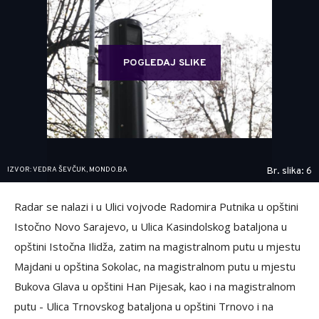
POGLEDAJ SLIKE
IZVOR: VEDRA ŠEVČUK, MONDO.BA
Br. slika: 6
Radar se nalazi i u Ulici vojvode Radomira Putnika u opštini
Istočno Novo Sarajevo, u Ulica Kasindolskog bataljona u
opštini Istočna Ilidža, zatim na magistralnom putu u mjestu
Majdani u opština Sokolac, na magistralnom putu u mjestu
Bukova Glava u opštini Han Pijesak, kao i na magistralnom
putu - Ulica Trnovskog bataljona u opštini Trnovo i na