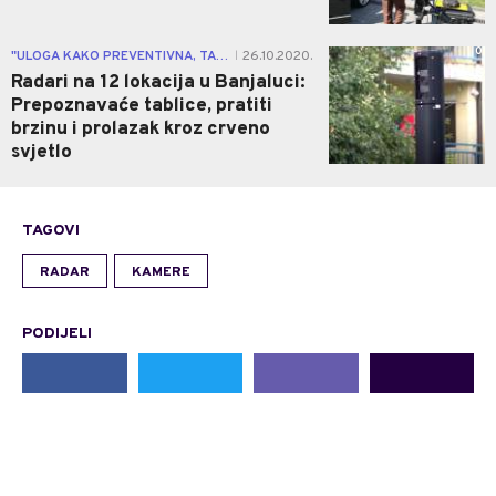
0
"ULOGA KAKO PREVENTIVNA, TAKO I REPRESIVNA"
26.10.2020.
|
Radari na 12 lokacija u Banjaluci:
Prepoznavaće tablice, pratiti
brzinu i prolazak kroz crveno
svjetlo
TAGOVI
RADAR
KAMERE
PODIJELI