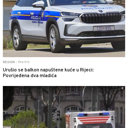
Pre 11 h
REGION
|
Urušio se balkon napuštene kuće u Rijeci:
Povrijeđena dva mladića
0