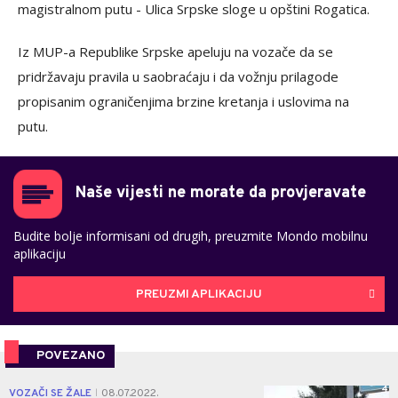
magistralnom putu - Ulica Srpske sloge u opštini Rogatica.
Iz MUP-a Republike Srpske apeluju na vozače da se
pridržavaju pravila u saobraćaju i da vožnju prilagode
propisanim ograničenjima brzine kretanja i uslovima na
putu.
Naše vijesti ne morate da provjeravate
Budite bolje informisani od drugih, preuzmite Mondo mobilnu
aplikaciju
PREUZMI APLIKACIJU
POVEZANO
4
VOZAČI SE ŽALE
08.07.2022.
|