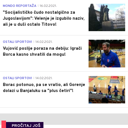
4
MONDO REPORTAŽA
16.02.2021.
|
"Socijalističko čudo nostalgično za
Jugoslavijom": Velenje je izgubilo naziv,
ali je u duši ostalo Titovo!
1
OSTALI SPORTOVI
14.02.2021.
|
Vujović poslije poraza na debiju: Igrači
Borca kasno shvatili da mogu!
3
OSTALI SPORTOVI
14.02.2021.
|
Borac potonuo, pa se vratio, ali Gorenje
dolazi u Banjaluku sa "plus četiri"!
PROČITAJ JOŠ