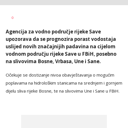
Dušan
AUTOR
0
Volaš
Agencija za vodno područje rijeke Save
upozorava da se prognozira porast vodostaja
uslijed novih značajnijih padavina na cijelom
vodnom području rijeke Save u FBiH, posebno
na slivovima Bosne, Vrbasa, Une i Sane.
Očekuje se dostizanje nivoa obavještavanja o mogućim
poplavama na hidrološkim stanicama na srednjem i gornjem
dijelu sliva rijeke Bosne, te na slivovima Une i Sane u FBiH.