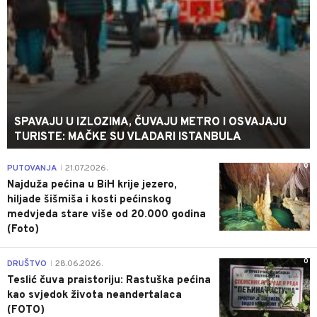
SPAVAJU U IZLOZIMA, ČUVAJU METRO I OSVAJAJU
TURISTE: MAČKE SU VLADARI ISTANBULA
0
PUTOVANJA
21.07.2026.
|
Najduža pećina u BiH krije jezero,
hiljade šišmiša i kosti pećinskog
medvjeda stare više od 20.000 godina
(Foto)
0
DRUŠTVO
28.06.2026.
|
Teslić čuva praistoriju: Rastuška pećina
kao svjedok života neandertalaca
(FOTO)