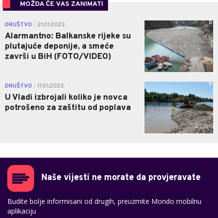
MOŽDA ĆE VAS ZANIMATI
0
DRUŠTVO
21.01.2023.
|
Alarmantno: Balkanske rijeke su
plutajuće deponije, a smeće
završi u BiH (FOTO/VIDEO)
0
DRUŠTVO
17.01.2023.
|
U Vladi izbrojali koliko je novca
potrošeno za zaštitu od poplava
Naše vijesti ne morate da provjeravate
Budite bolje informisani od drugih, preuzmite Mondo mobilnu
aplikaciju