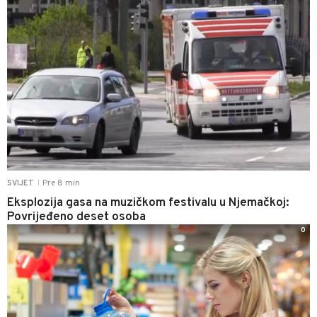
Pre 8 min
SVIJET
|
Eksplozija gasa na muzičkom festivalu u Njemačkoj:
Povrijeđeno deset osoba
0