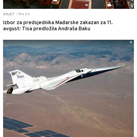
Pre 3 h
SVIJET
|
Izbor za predsjednika Mađarske zakazan za 11.
avgust: Tisa predložila Andraša Baku
0