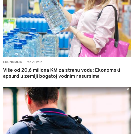
Pre 21 min
EKONOMIJA
|
Više od 20,6 miliona KM za stranu vodu: Ekonomski
apsurd u zemlji bogatoj vodnim resursima
0