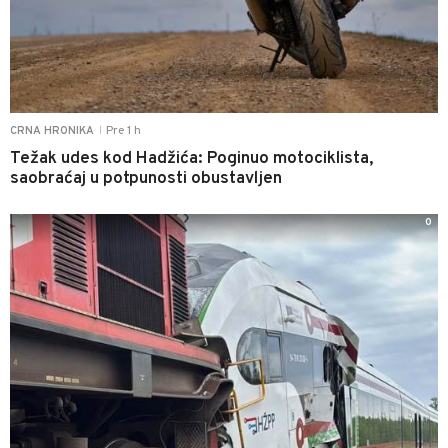
Pre 1 h
CRNA HRONIKA
|
Težak udes kod Hadžića: Poginuo motociklista,
saobraćaj u potpunosti obustavljen
0