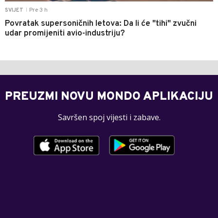
Pre 3 h
SVIJET
|
Povratak supersoničnih letova: Da li će "tihi" zvučni
udar promijeniti avio-industriju?
PREUZMI NOVU MONDO APLIKACIJU
Savršen spoj vijesti i zabave.