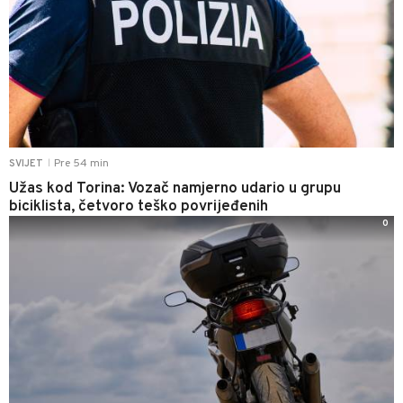
Pre 54 min
SVIJET
|
Užas kod Torina: Vozač namjerno udario u grupu
biciklista, četvoro teško povrijeđenih
0