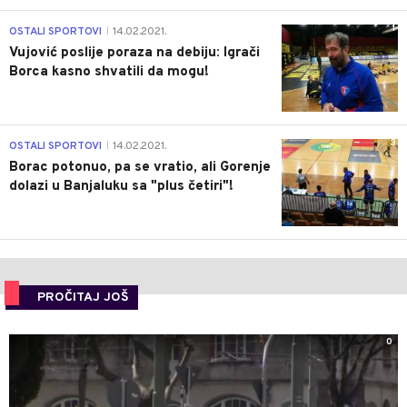
1
OSTALI SPORTOVI
14.02.2021.
|
Vujović poslije poraza na debiju: Igrači
Borca kasno shvatili da mogu!
3
OSTALI SPORTOVI
14.02.2021.
|
Borac potonuo, pa se vratio, ali Gorenje
dolazi u Banjaluku sa "plus četiri"!
PROČITAJ JOŠ
0