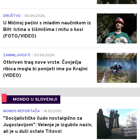
0
DRUŠTVO
06.06.2026.
|
U Mićinoj pećini s mladim naučnikom iz
BiH: Istina o šišmišima i mitu o kosi
(FOTO/VIDEO)
0
ZANIMLJIVOSTI
05.06.2026.
|
Otkriven trag nove vrste: Čovječja
ribica mogla bi ponijeti ime po Krajini
(VIDEO)
MONDO U SLOVENIJI
4
MONDO REPORTAŽA
16.02.2021.
|
"Socijalističko čudo nostalgično za
Jugoslavijom": Velenje je izgubilo naziv,
ali je u duši ostalo Titovo!