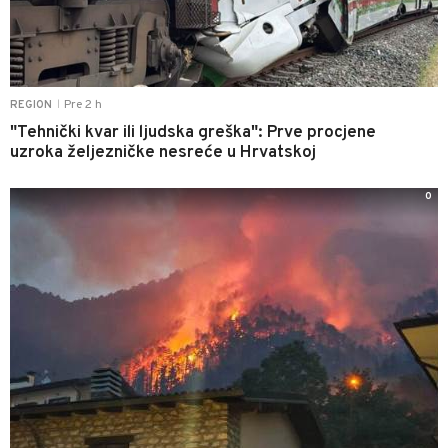
Pre 2 h
REGION
|
"Tehnički kvar ili ljudska greška": Prve procjene
uzroka željezničke nesreće u Hrvatskoj
0