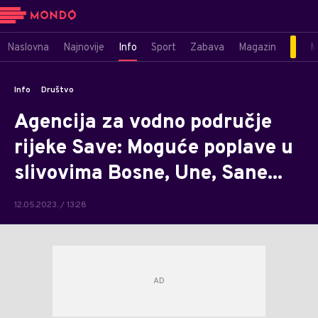
Naslovna
Najnovije
Info
Sport
Zabava
Magazin
M
Info
Društvo
Agencija za vodno područje
rijeke Save: Moguće poplave u
slivovima Bosne, Une, Sane...
12.05.2023. / 13:28