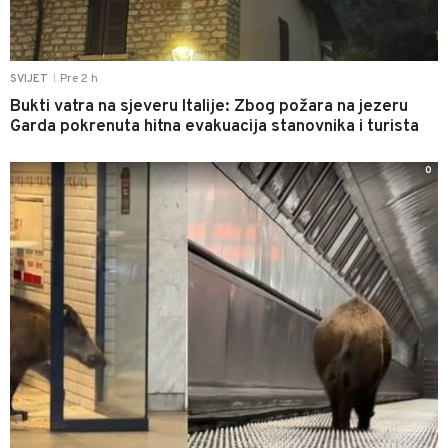
Pre 2 h
SVIJET
|
Bukti vatra na sjeveru Italije: Zbog požara na jezeru
Garda pokrenuta hitna evakuacija stanovnika i turista
0