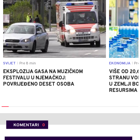
SVIJET
Pre 8 min
EKONOMIJA
Pre
|
|
EKSPLOZIJA GASA NA MUZIČKOM
VIŠE OD 20,
FESTIVALU U NJEMAČKOJ:
STRANU VOD
POVRIJEĐENO DESET OSOBA
U ZEMLJI B
RESURSIMA
KOMENTARI
0