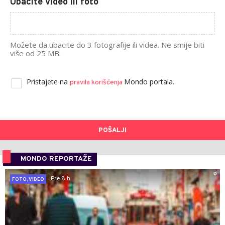
Ubacite video ili foto
Možete da ubacite do 3 fotografije ili videa. Ne smije biti
više od 25 MB.
Pristajete na
Mondo portala.
pravila korišćenja
POŠALJI
MONDO REPORTAŽE
0
Pre 8 h
FOTO, VIDEO