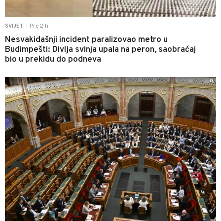
Pre 2 h
SVIJET
|
Nesvakidašnji incident paralizovao metro u
Budimpešti: Divlja svinja upala na peron, saobraćaj
bio u prekidu do podneva
0