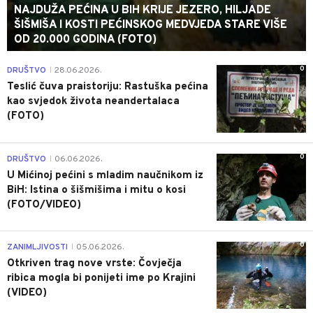
NAJDUŽA PEĆINA U BIH KRIJE JEZERO, HILJADE
ŠIŠMIŠA I KOSTI PEĆINSKOG MEDVJEDA STARE VIŠE
OD 20.000 GODINA (FOTO)
0
DRUŠTVO
28.06.2026.
|
Teslić čuva praistoriju: Rastuška pećina
kao svjedok života neandertalaca
(FOTO)
0
DRUŠTVO
06.06.2026.
|
U Mićinoj pećini s mladim naučnikom iz
BiH: Istina o šišmišima i mitu o kosi
(FOTO/VIDEO)
0
ZANIMLJIVOSTI
05.06.2026.
|
Otkriven trag nove vrste: Čovječja
ribica mogla bi ponijeti ime po Krajini
(VIDEO)