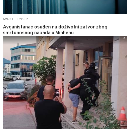
Pre 2 h
SVIJET
|
Avganistanac osuđen na doživotni zatvor zbog
smrtonosnog napada u Minhenu
0