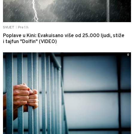
Pre 1 h
SVIJET
|
Poplave u Kini: Evakuisano više od 25.000 ljudi, stiže
i tajfun "Dolfin" (VIDEO)
0