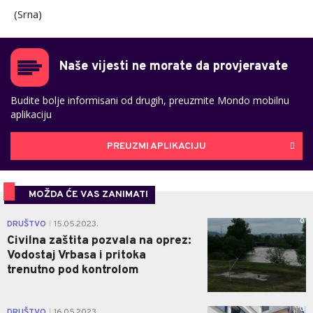
(Srna)
Naše vijesti ne morate da provjeravate
Budite bolje informisani od drugih, preuzmite Mondo mobilnu
aplikaciju
PREUZMI APLIKACIJU
MOŽDA ĆE VAS ZANIMATI
0
DRUŠTVO
15.05.2023.
|
Civilna zaštita pozvala na oprez:
Vodostaj Vrbasa i pritoka
trenutno pod kontrolom
0
DRUŠTVO
16.05.2023.
|