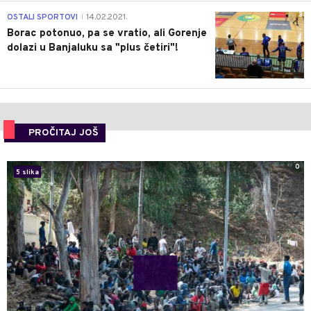
3
OSTALI SPORTOVI
14.02.2021.
|
Borac potonuo, pa se vratio, ali Gorenje
dolazi u Banjaluku sa "plus četiri"!
PROČITAJ JOŠ
0
5 slika