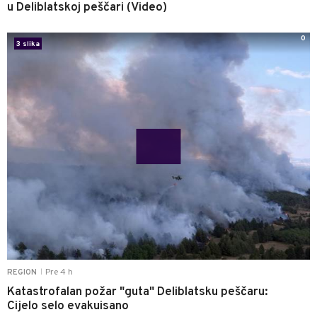
u Deliblatskoj peščari (Video)
0
3 slika
Pre 4 h
REGION
|
Katastrofalan požar "guta" Deliblatsku peščaru:
Cijelo selo evakuisano