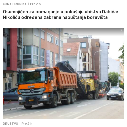
Pre 2 h
CRNA HRONIKA
|
Osumnjičen za pomaganje u pokušaju ubistva Dabića:
Nikoliću određena zabrana napuštanja boravišta
0
Pre 2 h
DRUŠTVO
|