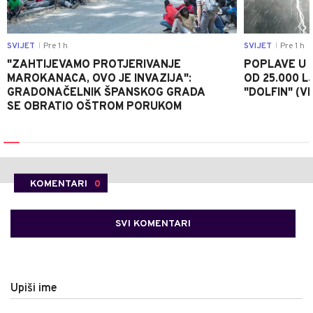
SVIJET
Pre 1 h
SVIJET
Pre 1 h
|
|
"ZAHTIJEVAMO PROTJERIVANJE
POPLAVE U K
MAROKANACA, OVO JE INVAZIJA":
OD 25.000 LJ
GRADONAČELNIK ŠPANSKOG GRADA
"DOLFIN" (V
SE OBRATIO OŠTROM PORUKOM
KOMENTARI
0
SVI KOMENTARI
Upiši ime