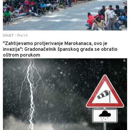
Pre 1 h
SVIJET
|
"Zahtijevamo protjerivanje Marokanaca, ovo je
invazija": Gradonačelnik španskog grada se obratio
oštrom porukom
0