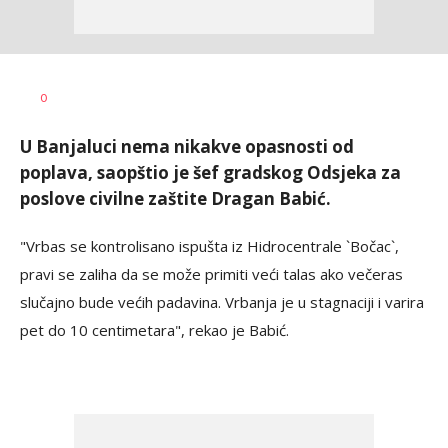
Dragana
AUTOR
0
Božić
U Banjaluci nema nikakve opasnosti od
poplava, saopštio je šef gradskog Odsjeka za
poslove civilne zaštite Dragan Babić.
"Vrbas se kontrolisano ispušta iz Hidrocentrale `Bočac`,
pravi se zaliha da se može primiti veći talas ako večeras
slučajno bude većih padavina. Vrbanja je u stagnaciji i varira
pet do 10 centimetara", rekao je Babić.