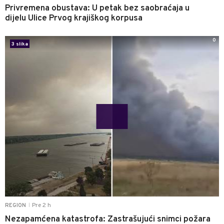
Privremena obustava: U petak bez saobraćaja u
dijelu Ulice Prvog krajiškog korpusa
0
3 slika
Pre 2 h
REGION
|
Nezapamćena katastrofa: Zastrašujući snimci požara