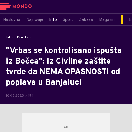
Naslovna
Najnovije
Info
Sport
Zabava
Magazin
M
Info
Društvo
"Vrbas se kontrolisano ispušta
iz Bočca": Iz Civilne zaštite
tvrde da NEMA OPASNOSTI od
poplava u Banjaluci
16.05.2023. / 19:11