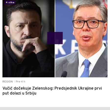
1
4 slika
Pre 4 h
REGION
|
Vučić dočekuje Zelenskog: Predsjednik Ukrajine prvi
put dolazi u Srbiju