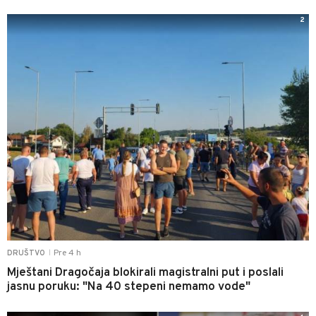
2
Pre 4 h
DRUŠTVO
|
Mještani Dragočaja blokirali magistralni put i poslali
jasnu poruku: "Na 40 stepeni nemamo vode"