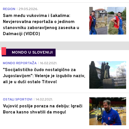
0
REGION
29.05.2026.
|
Sam među vukovima i šakalima:
Nevjerovatna reportaža o jedinom
stanovniku zaboravljenog zaseoka u
Dalmaciji (VIDEO)
MONDO U SLOVENIJI
4
MONDO REPORTAŽA
16.02.2021.
|
"Socijalističko čudo nostalgično za
Jugoslavijom": Velenje je izgubilo naziv,
ali je u duši ostalo Titovo!
1
OSTALI SPORTOVI
14.02.2021.
|
Vujović poslije poraza na debiju: Igrači
Borca kasno shvatili da mogu!