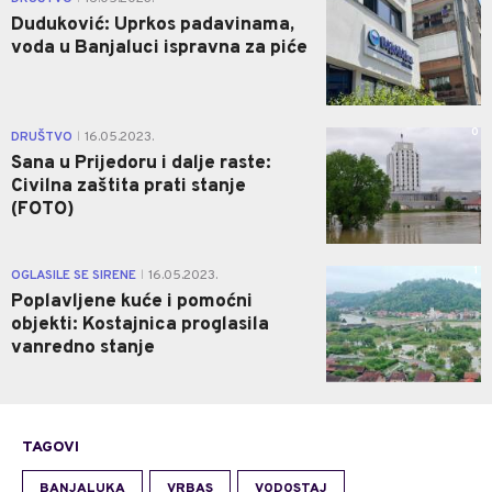
Duduković: Uprkos padavinama,
voda u Banjaluci ispravna za piće
0
DRUŠTVO
16.05.2023.
|
Sana u Prijedoru i dalje raste:
Civilna zaštita prati stanje
(FOTO)
1
OGLASILE SE SIRENE
16.05.2023.
|
Poplavljene kuće i pomoćni
objekti: Kostajnica proglasila
vanredno stanje
TAGOVI
BANJALUKA
VRBAS
VODOSTAJ