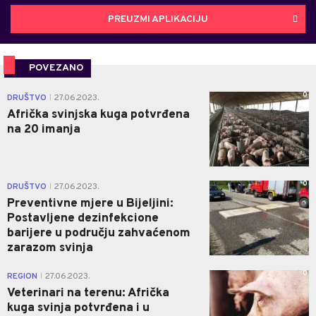
PREUZMI APLIKACIJU
POVEZANO
0
DRUŠTVO
27.06.2023.
|
Afrička svinjska kuga potvrđena
na 20 imanja
0
DRUŠTVO
27.06.2023.
|
Preventivne mjere u Bijeljini:
Postavljene dezinfekcione
barijere u području zahvaćenom
zarazom svinja
0
REGION
27.06.2023.
|
Veterinari na terenu: Afrička
kuga svinja potvrđena i u