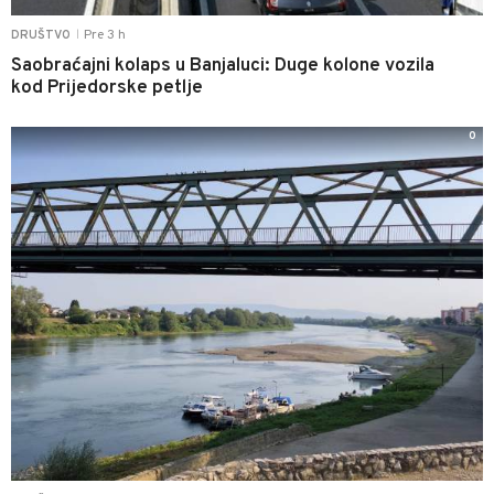
Pre 3 h
DRUŠTVO
|
Saobraćajni kolaps u Banjaluci: Duge kolone vozila
kod Prijedorske petlje
0