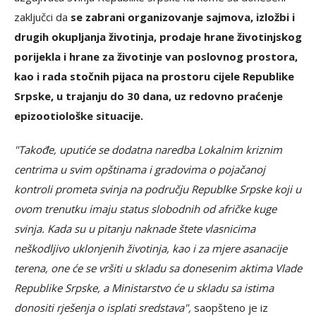
zaključci da
se zabrani organizovanje sajmova, izložbi i
drugih okupljanja životinja, prodaje hrane životinjskog
porijekla i hrane za životinje van poslovnog prostora,
kao i rada stočnih pijaca na prostoru cijele Republike
Srpske, u trajanju do 30 dana, uz redovno praćenje
epizootiološke situacije.
"Takođe, uputiće se dodatna naredba Lokalnim kriznim
centrima u svim opštinama i gradovima o pojačanoj
kontroli prometa svinja na području Republke Srpske koji u
ovom trenutku imaju status slobodnih od afričke kuge
svinja. Kada su u pitanju naknade štete vlasnicima
neškodljivo uklonjenih životinja, kao i za mjere asanacije
terena, one će se vršiti u skladu sa donesenim aktima Vlade
Republike Srpske, a Ministarstvo će u skladu sa istima
donositi rješenja o isplati sredstava",
saopšteno je iz