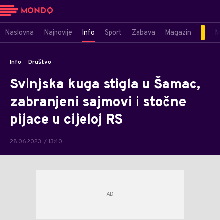
Naslovna
Najnovije
Info
Sport
Zabava
Magazin
M
Info
Društvo
Svinjska kuga stigla u Šamac,
zabranjeni sajmovi i stočne
pijace u cijeloj RS
28.06.2023. / 13:40