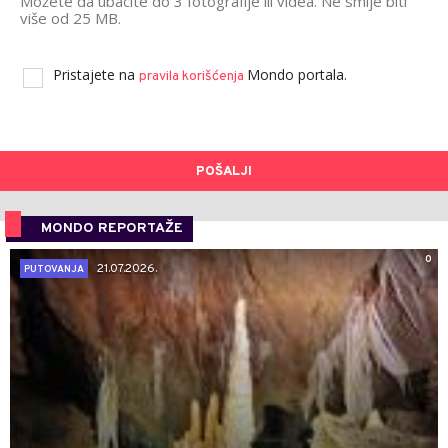
Možete da ubacite do 3 fotografije ili videa. Ne smije biti
više od 25 MB.
Pristajete na
Mondo portala.
pravila korišćenja
POŠALJI
MONDO REPORTAŽE
0
21.07.2026.
PUTOVANJA