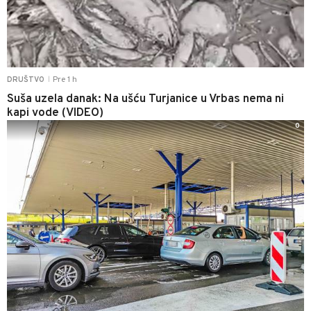
Pre 1 h
DRUŠTVO
|
Suša uzela danak: Na ušću Turjanice u Vrbas nema ni
kapi vode (VIDEO)
0