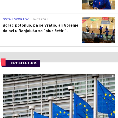
3
OSTALI SPORTOVI
14.02.2021.
|
Borac potonuo, pa se vratio, ali Gorenje
dolazi u Banjaluku sa "plus četiri"!
PROČITAJ JOŠ
0