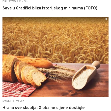
Pre 3 h
DRUŠTVO
|
Sava u Gradišci blizu istorijskog minimuma (FOTO)
0
Pre 3 h
SVIJET
|
Hrana sve skuplja: Globalne cijene dostigle