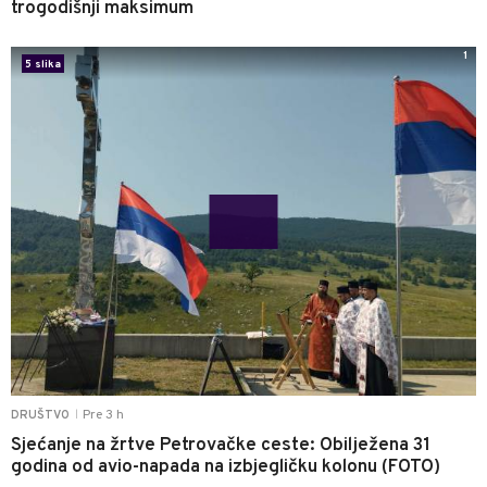
trogodišnji maksimum
1
5 slika
Pre 3 h
DRUŠTVO
|
Sjećanje na žrtve Petrovačke ceste: Obilježena 31
godina od avio-napada na izbjegličku kolonu (FOTO)