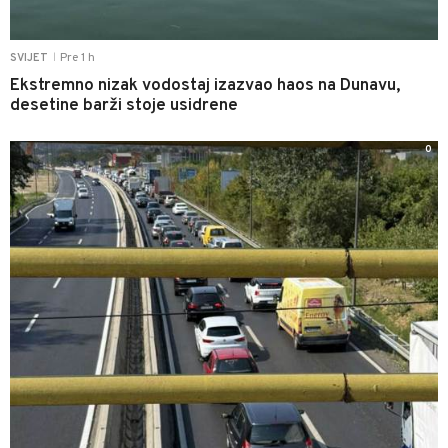
Pre 1 h
SVIJET
|
Ekstremno nizak vodostaj izazvao haos na Dunavu,
desetine barži stoje usidrene
0