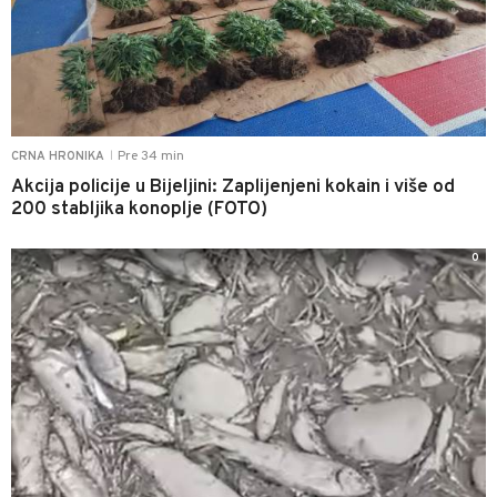
Pre 34 min
CRNA HRONIKA
|
Akcija policije u Bijeljini: Zaplijenjeni kokain i više od
200 stabljika konoplje (FOTO)
0