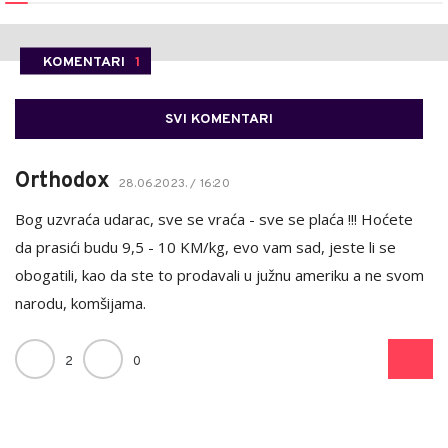
KOMENTARI
1
SVI KOMENTARI
Orthodox
28.06.2023. / 16:20
Bog uzvraća udarac, sve se vraća - sve se plaća !!! Hoćete
da prasići budu 9,5 - 10 KM/kg, evo vam sad, jeste li se
obogatili, kao da ste to prodavali u južnu ameriku a ne svom
narodu, komšijama.
2
0