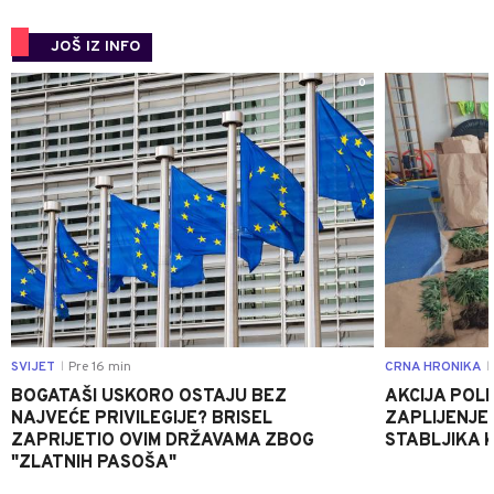
JOŠ IZ INFO
0
SVIJET
Pre 16 min
CRNA HRONIKA
|
|
BOGATAŠI USKORO OSTAJU BEZ
AKCIJA POLIC
NAJVEĆE PRIVILEGIJE? BRISEL
ZAPLIJENJEN
ZAPRIJETIO OVIM DRŽAVAMA ZBOG
STABLJIKA 
"ZLATNIH PASOŠA"