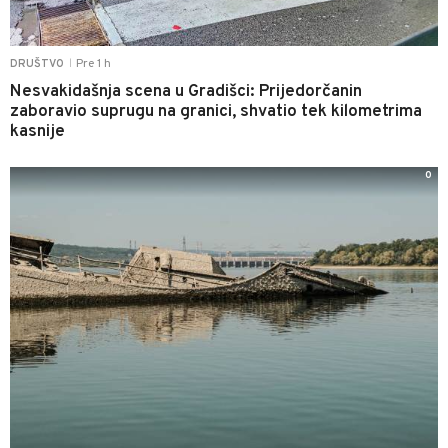
Pre 1 h
DRUŠTVO
|
Nesvakidašnja scena u Gradišci: Prijedorčanin
zaboravio suprugu na granici, shvatio tek kilometrima
kasnije
0