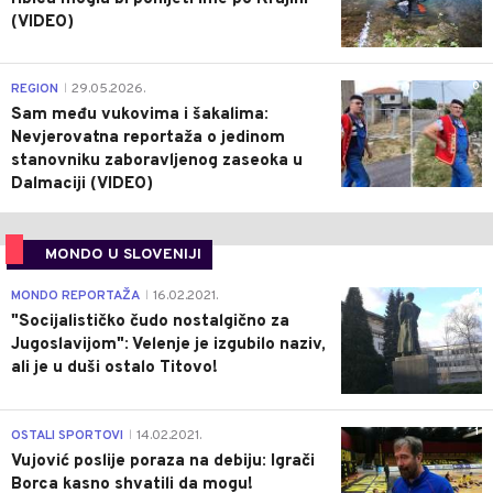
(VIDEO)
0
REGION
29.05.2026.
|
Sam među vukovima i šakalima:
Nevjerovatna reportaža o jedinom
stanovniku zaboravljenog zaseoka u
Dalmaciji (VIDEO)
MONDO U SLOVENIJI
4
MONDO REPORTAŽA
16.02.2021.
|
"Socijalističko čudo nostalgično za
Jugoslavijom": Velenje je izgubilo naziv,
ali je u duši ostalo Titovo!
1
OSTALI SPORTOVI
14.02.2021.
|
Vujović poslije poraza na debiju: Igrači
Borca kasno shvatili da mogu!