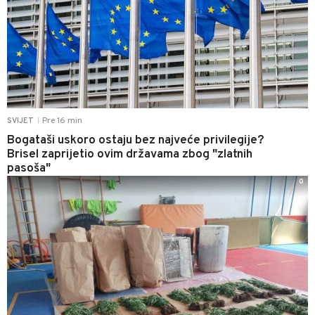
Pre 16 min
SVIJET
|
Bogataši uskoro ostaju bez najveće privilegije?
Brisel zaprijetio ovim državama zbog "zlatnih
pasoša"
0