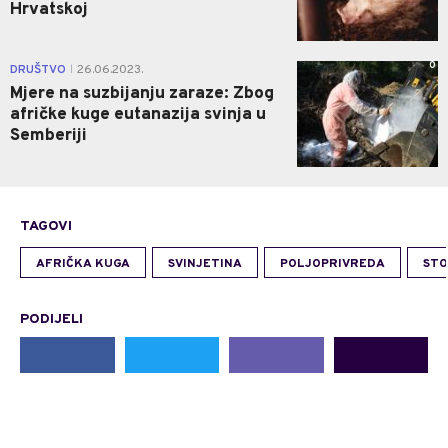
Hrvatskoj
0
DRUŠTVO
26.06.2023.
|
Mjere na suzbijanju zaraze: Zbog
afričke kuge eutanazija svinja u
Semberiji
TAGOVI
AFRIČKA KUGA
SVINJETINA
POLJOPRIVREDA
ST
PODIJELI