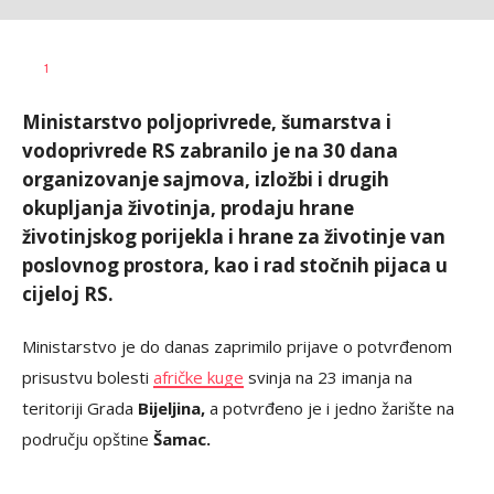
Željko
AUTOR
1
Svitlica
Ministarstvo poljoprivrede, šumarstva i
vodoprivrede RS zabranilo je na 30 dana
organizovanje sajmova, izložbi i drugih
okupljanja životinja, prodaju hrane
životinjskog porijekla i hrane za životinje van
poslovnog prostora, kao i rad stočnih pijaca u
cijeloj RS.
Ministarstvo je do danas zaprimilo prijave o potvrđenom
prisustvu bolesti
afričke kuge
svinja na 23 imanja na
teritoriji Grada
Bijeljina,
a potvrđeno je i jedno žarište na
području opštine
Šamac.