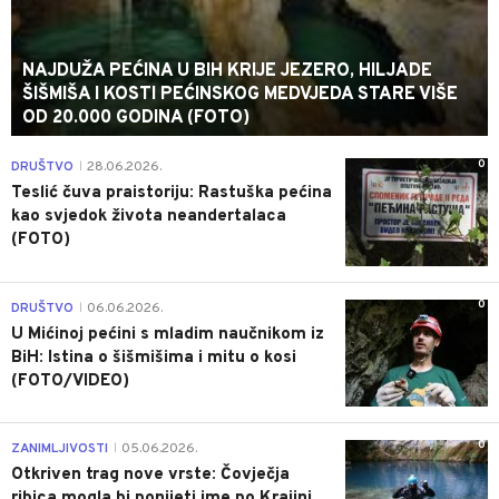
NAJDUŽA PEĆINA U BIH KRIJE JEZERO, HILJADE
ŠIŠMIŠA I KOSTI PEĆINSKOG MEDVJEDA STARE VIŠE
OD 20.000 GODINA (FOTO)
0
DRUŠTVO
28.06.2026.
|
Teslić čuva praistoriju: Rastuška pećina
kao svjedok života neandertalaca
(FOTO)
0
DRUŠTVO
06.06.2026.
|
U Mićinoj pećini s mladim naučnikom iz
BiH: Istina o šišmišima i mitu o kosi
(FOTO/VIDEO)
0
ZANIMLJIVOSTI
05.06.2026.
|
Otkriven trag nove vrste: Čovječja
ribica mogla bi ponijeti ime po Krajini