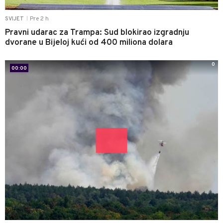
Pre 2 h
SVIJET
|
Pravni udarac za Trampa: Sud blokirao izgradnju
dvorane u Bijeloj kući od 400 miliona dolara
0
00:00