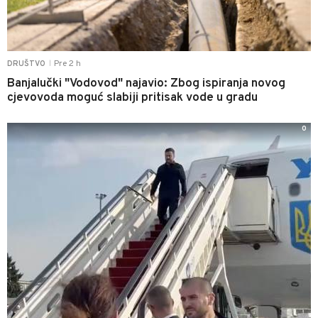
Pre 2 h
DRUŠTVO
|
Banjalučki "Vodovod" najavio: Zbog ispiranja novog
cjevovoda moguć slabiji pritisak vode u gradu
0