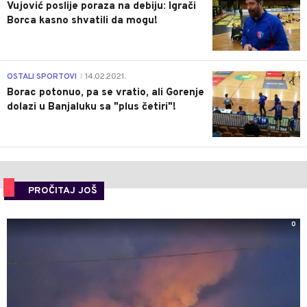
Vujović poslije poraza na debiju: Igrači
Borca kasno shvatili da mogu!
3
OSTALI SPORTOVI
14.02.2021.
|
Borac potonuo, pa se vratio, ali Gorenje
dolazi u Banjaluku sa "plus četiri"!
PROČITAJ JOŠ
0