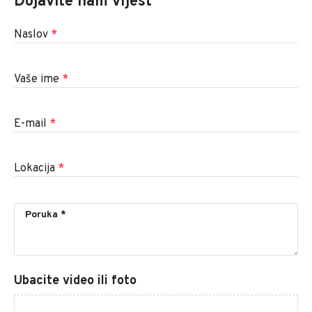
Dojavite nam vijest
Naslov
*
Vaše ime
*
E-mail
*
Lokacija
*
Ubacite video ili foto