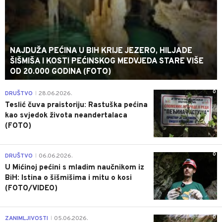
NAJDUŽA PEĆINA U BIH KRIJE JEZERO, HILJADE
ŠIŠMIŠA I KOSTI PEĆINSKOG MEDVJEDA STARE VIŠE
OD 20.000 GODINA (FOTO)
0
DRUŠTVO
28.06.2026.
|
Teslić čuva praistoriju: Rastuška pećina
kao svjedok života neandertalaca
(FOTO)
0
DRUŠTVO
06.06.2026.
|
U Mićinoj pećini s mladim naučnikom iz
BiH: Istina o šišmišima i mitu o kosi
(FOTO/VIDEO)
0
ZANIMLJIVOSTI
05.06.2026.
|