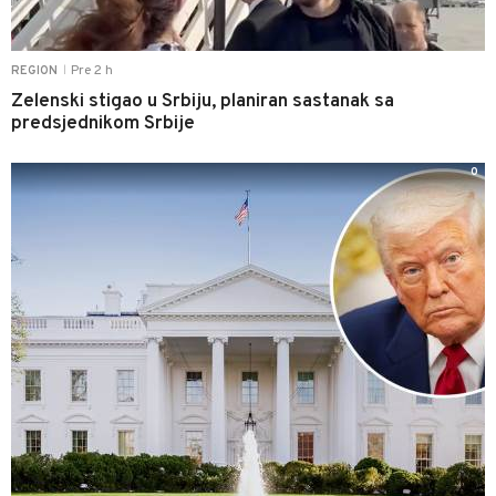
Pre 2 h
REGION
|
Zelenski stigao u Srbiju, planiran sastanak sa
predsjednikom Srbije
0