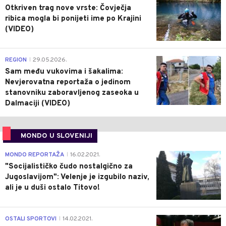
Otkriven trag nove vrste: Čovječja
ribica mogla bi ponijeti ime po Krajini
(VIDEO)
0
REGION
29.05.2026.
|
Sam među vukovima i šakalima:
Nevjerovatna reportaža o jedinom
stanovniku zaboravljenog zaseoka u
Dalmaciji (VIDEO)
MONDO U SLOVENIJI
4
MONDO REPORTAŽA
16.02.2021.
|
"Socijalističko čudo nostalgično za
Jugoslavijom": Velenje je izgubilo naziv,
ali je u duši ostalo Titovo!
1
OSTALI SPORTOVI
14.02.2021.
|