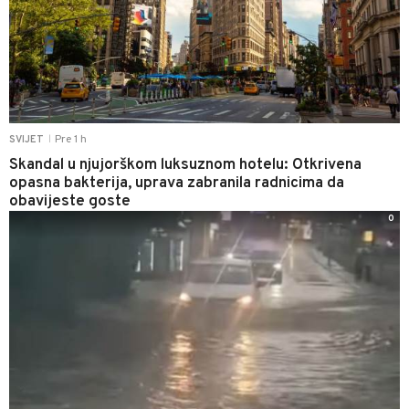
Pre 1 h
SVIJET
|
Skandal u njujorškom luksuznom hotelu: Otkrivena
opasna bakterija, uprava zabranila radnicima da
obavijeste goste
0