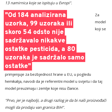
13 namirnica koje se ispituju u Evropi".
"Od 184 analizirana
Za
model
uzorka, 99 uzoraka ili
koji se
skoro 54 odsto nije
sadržavalo nikakve
ostatke pesticida, a 80
uzoraka je sadržalo samo
ostatke"
primjenjuje za bezbjednost hrane u EU, u pogledu
hemikalija, navodi da je referentni model u svijetu i da taj
model preuzimaju i zemlje koje nisu članice.
"Prvo, jer je najbolji, a drugi razlog je da bi naši proizvođači
mogli da prodaju van granica BiH".