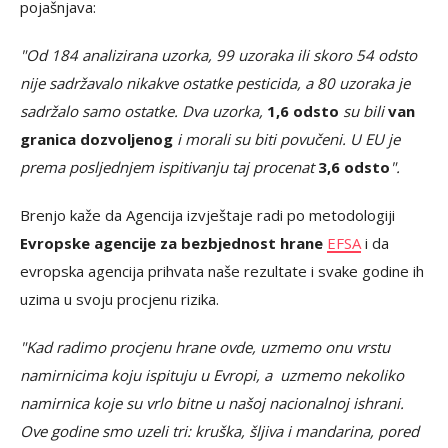
pojašnjava:
"Od 184 analizirana uzorka, 99 uzoraka ili skoro 54 odsto
nije sadržavalo nikakve ostatke pesticida, a 80 uzoraka je
sadržalo samo ostatke. Dva uzorka,
1,6 odsto
su bili
van
granica dozvoljenog
i morali su biti povučeni. U EU je
prema posljednjem ispitivanju taj procenat
3,6 odsto
".
Brenjo kaže da Agencija izvještaje radi po metodologiji
Evropske agencije za bezbjednost hrane
EFSA
i da
evropska agencija prihvata naše rezultate i svake godine ih
uzima u svoju procjenu rizika.
"Kad radimo procjenu hrane ovde, uzmemo onu vrstu
namirnicima koju ispituju u Evropi, a uzmemo nekoliko
namirnica koje su vrlo bitne u našoj nacionalnoj ishrani.
Ove godine smo uzeli tri: kruška, šljiva i mandarina, pored