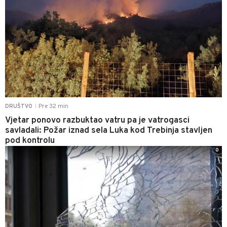
Pre 32 min
DRUŠTVO
|
Vjetar ponovo razbuktao vatru pa je vatrogasci
savladali: Požar iznad sela Luka kod Trebinja stavljen
pod kontrolu
0