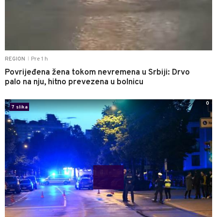
Pre 1 h
REGION
|
Povrijeđena žena tokom nevremena u Srbiji: Drvo
palo na nju, hitno prevezena u bolnicu
0
7 slika