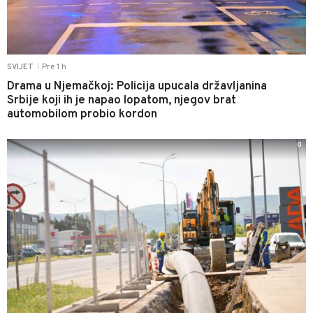
Pre 1 h
SVIJET
|
Drama u Njemačkoj: Policija upucala državljanina
Srbije koji ih je napao lopatom, njegov brat
automobilom probio kordon
0