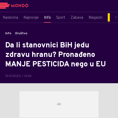
Naslovna
Najnovije
Info
Sport
Zabava
Magazin
M
Info
Društvo
Da li stanovnici BiH jedu
zdravu hranu? Pronađeno
MANJE PESTICIDA nego u EU
10.07.2023. / 12:42