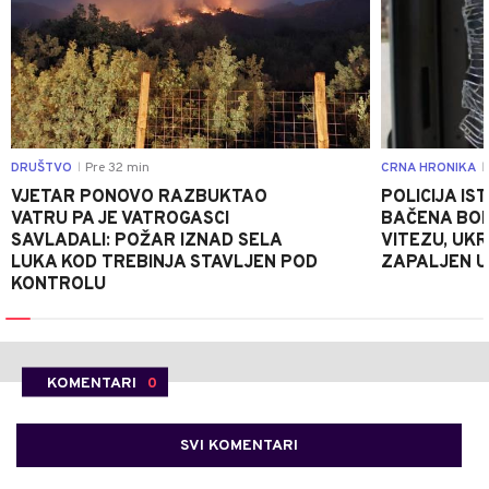
DRUŠTVO
Pre 32 min
CRNA HRONIKA
|
|
VJETAR PONOVO RAZBUKTAO
POLICIJA I
VATRU PA JE VATROGASCI
BAČENA BOM
SAVLADALI: POŽAR IZNAD SELA
VITEZU, UKR
LUKA KOD TREBINJA STAVLJEN POD
ZAPALJEN U
KONTROLU
KOMENTARI
0
SVI KOMENTARI