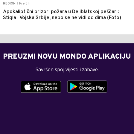
Pre 3 h
REGION
|
Apokaliptični prizori požara u Deliblatskoj peščari:
Stigla i Vojska Srbije, nebo se ne vidi od dima (Foto)
PREUZMI NOVU MONDO APLIKACIJU
Savršen spoj vijesti i zabave.