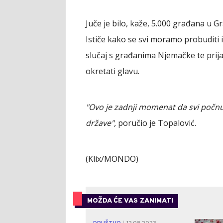
Juče je bilo, kaže, 5.000 građana u Gr
Ističe kako se svi moramo probuditi i 
slučaj s građanima Njemačke te prijavlj
okretati glavu.
"Ovo je zadnji momenat da svi počnu 
države",
poručio je Topalović.
(Klix/MONDO)
MOŽDA ĆE VAS ZANIMATI