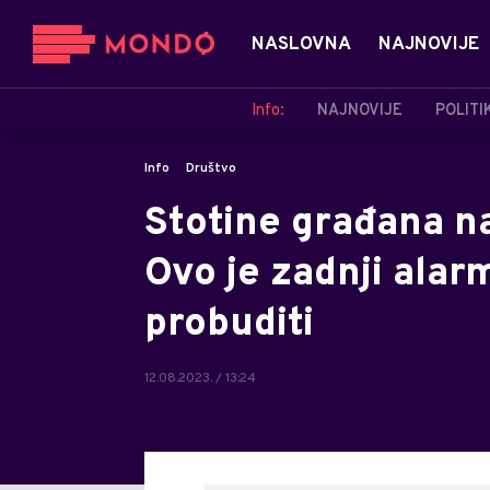
NASLOVNA
NAJNOVIJE
Info:
NAJNOVIJE
POLITI
Info
Društvo
Stotine građana n
Ovo je zadnji alar
probuditi
12.08.2023. / 13:24