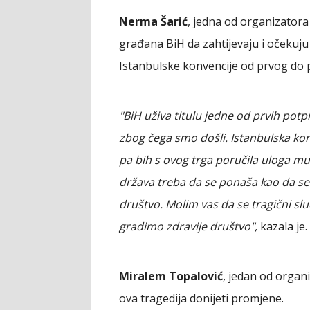
Nerma Šarić
, jedna od organizatora
građana BiH da zahtijevaju i očekuj
Istanbulske konvencije od prvog do p
"BiH uživa titulu jedne od prvih pot
zbog čega smo došli. Istanbulska ko
pa bih s ovog trga poručila uloga muš
država treba da se ponaša kao da se te
društvo. Molim vas da se tragični sl
gradimo zdravije društvo",
kazala je.
Miralem Topalović
, jedan od organ
ova tragedija donijeti promjene.