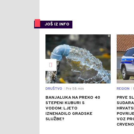
JOŠ IZ INFO
0
DRUŠTVO
Pre 58 min
REGION
P
|
|
BANJALUKA NA PREKO 40
PRVE SL
STEPENI KUBURI S
SUDARA
VODOM: LJETO
HRVATSK
IZNENADILO GRADSKE
POVRIJ
SLUŽBE?
VOZ PR
CRVENO