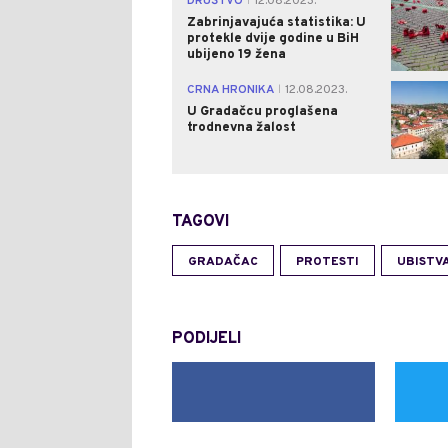
DRUŠTVO
12.08.2023.
|
Zabrinjavajuća statistika: U
protekle dvije godine u BiH
ubijeno 19 žena
CRNA HRONIKA
12.08.2023.
|
U Gradačcu proglašena
trodnevna žalost
TAGOVI
GRADAČAC
PROTESTI
UBISTV
PODIJELI