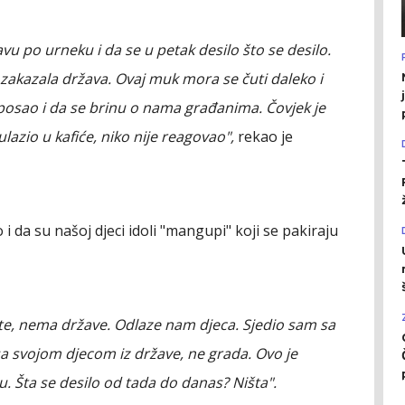
avu po urneku i da se u petak desilo što se desilo.
 zakazala država. Ovaj muk mora se čuti daleko i
j posao i da se brinu o nama građanima. Čovjek je
azio u kafiće, niko nije reagovao",
rekao je
i da su našoj djeci idoli "mangupi" koji se pakiraju
te, nema države. Odlaze nam djeca. Sjedio sam sa
 sa svojom djecom iz države, ne grada. Ovo je
cu. Šta se desilo od tada do danas? Ništa".