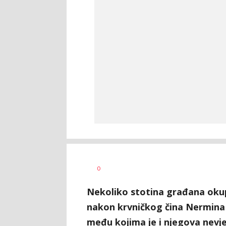
Nikolina
AUTOR
0
Damjanić
Nekoliko stotina građana okup
nakon krvničkog čina Nermina S
među kojima je i njegova nevj