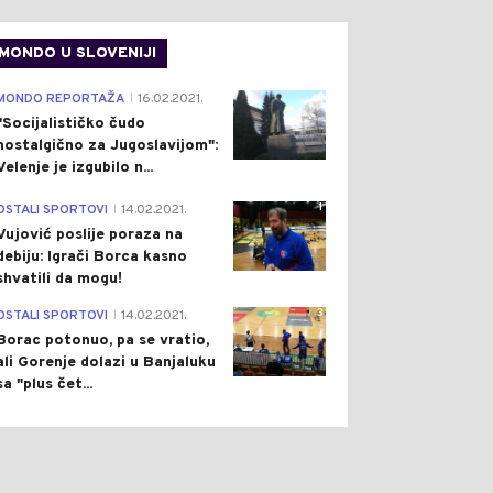
MONDO U SLOVENIJI
4
MONDO REPORTAŽA
16.02.2021.
|
"Socijalističko čudo
nostalgično za Jugoslavijom":
Velenje je izgubilo n...
1
OSTALI SPORTOVI
14.02.2021.
|
Vujović poslije poraza na
debiju: Igrači Borca kasno
shvatili da mogu!
3
OSTALI SPORTOVI
14.02.2021.
|
Borac potonuo, pa se vratio,
ali Gorenje dolazi u Banjaluku
sa "plus čet...