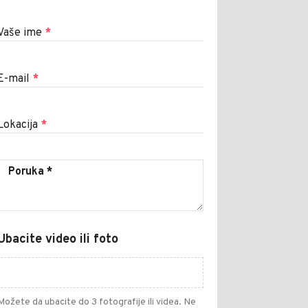
Vaše ime
*
E-mail
*
Lokacija
*
Ubacite video ili foto
Možete da ubacite do 3 fotografije ili videa. Ne