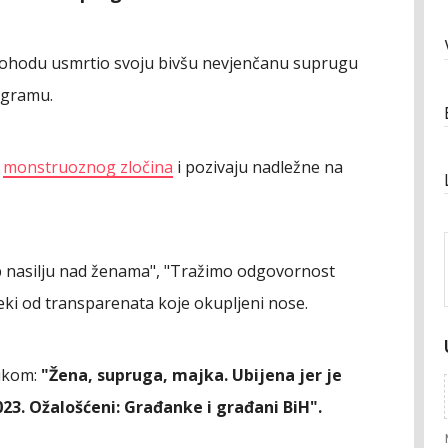
pohodu usmrtio svoju bivšu nevjenčanu suprugu
agramu.
n
monstruoznog zločina
i pozivaju nadležne na
top nasilju nad ženama", "Tražimo odgovornost
neki od transparenata koje okupljeni nose.
rukom:
"Žena, supruga, majka. Ubijena jer je
2023. Ožalošćeni: Građanke i građani BiH".