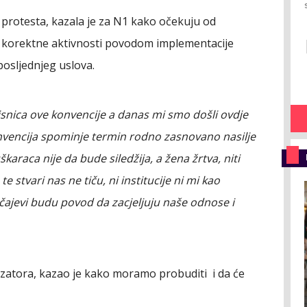
 protesta, kazala je za N1 kako očekuju od
u korektne aktivnosti povodom implementacije
osljednjeg uslova.
pisnica ove konvencije a danas mi smo došli ovdje
nvencija spominje termin rodno zasnovano nasilje
karaca nije da bude siledžija, a žena žrtva, niti
 stvari nas ne tiču, ni institucije ni mi kao
učajevi budu povod da zacjeljuju naše odnose i
izatora, kazao je kako moramo probuditi i da će