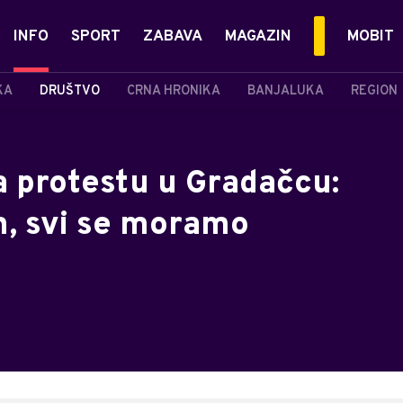
INFO
SPORT
ZABAVA
MAGAZIN
MOBIT
KA
DRUŠTVO
CRNA HRONIKA
BANJALUKA
REGION
a protestu u Gradačcu:
m, svi se moramo