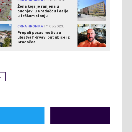
CRNA HRONIKA
12.08.2023.
|
Žena koja je ranjena u
pucnjavi u Gradačcu i dalje
u teškom stanju
0
0
CRNA HRONIKA
11.08.2023.
|
Propali posao motiv za
ubistva? Krvavi put ubice iz
Gradačca
A