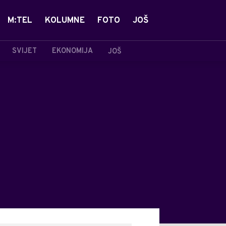
M:TEL
KOLUMNE
FOTO
JOŠ
SVIJET
EKONOMIJA
JOŠ