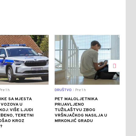
0
0
re 1 h
DRUŠTVO
Pre 1 h
DRU
|
IKE SA MJESTA
PET MALOLJETNIKA
STR
 VOZOVA U
PRIJAVLJENO
UPO
OJ: VIŠE LJUDI
TUŽILAŠTVU ZBOG
VOD
EĐENO, TERETNI
VRŠNJAČKOG NASILJA U
RIJ
OŠAO KROZ
MRKONJIĆ GRADU
RIJ
?
KUP
NAV