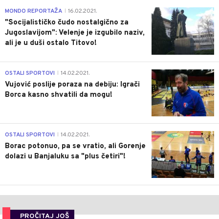
4
MONDO REPORTAŽA
16.02.2021.
|
"Socijalističko čudo nostalgično za
Jugoslavijom": Velenje je izgubilo naziv,
ali je u duši ostalo Titovo!
1
OSTALI SPORTOVI
14.02.2021.
|
Vujović poslije poraza na debiju: Igrači
Borca kasno shvatili da mogu!
3
OSTALI SPORTOVI
14.02.2021.
|
Borac potonuo, pa se vratio, ali Gorenje
dolazi u Banjaluku sa "plus četiri"!
PROČITAJ JOŠ