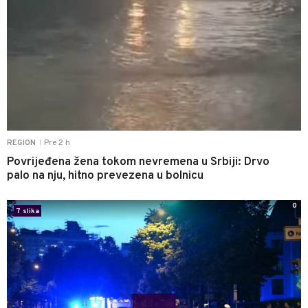
Pre 2 h
REGION
|
Povrijeđena žena tokom nevremena u Srbiji: Drvo
palo na nju, hitno prevezena u bolnicu
0
7 slika