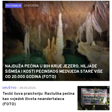
0
21.07.2026.
PUTOVANJA
NAJDUŽA PEĆINA U BIH KRIJE JEZERO, HILJADE
ŠIŠMIŠA I KOSTI PEĆINSKOG MEDVJEDA STARE VIŠE
OD 20.000 GODINA (FOTO)
0
DRUŠTVO
28.06.2026.
|
Teslić čuva praistoriju: Rastuška pećina
kao svjedok života neandertalaca
(FOTO)