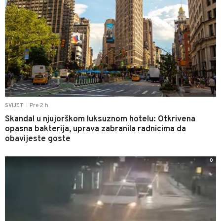
Pre 2 h
SVIJET
|
Skandal u njujorškom luksuznom hotelu: Otkrivena
opasna bakterija, uprava zabranila radnicima da
obavijeste goste
0