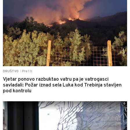
Pre 1 h
DRUŠTVO
|
Vjetar ponovo razbuktao vatru pa je vatrogasci
savladali: Požar iznad sela Luka kod Trebinja stavljen
pod kontrolu
0