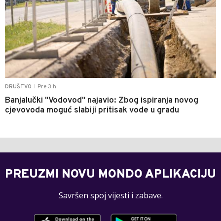
Pre 3 h
DRUŠTVO
|
Banjalučki "Vodovod" najavio: Zbog ispiranja novog
cjevovoda moguć slabiji pritisak vode u gradu
PREUZMI NOVU MONDO APLIKACIJU
Savršen spoj vijesti i zabave.