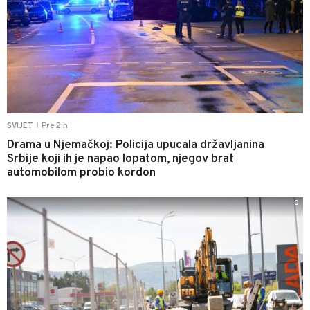
Pre 2 h
SVIJET
|
Drama u Njemačkoj: Policija upucala državljanina
Srbije koji ih je napao lopatom, njegov brat
automobilom probio kordon
0