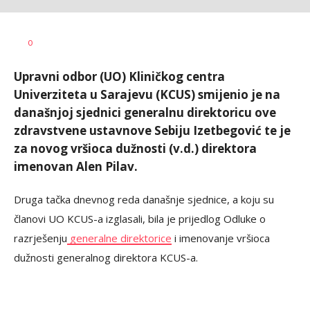
Nikolina
AUTOR
0
Damjanić
Upravni odbor (UO) Kliničkog centra
Univerziteta u Sarajevu (KCUS) smijenio je na
današnjoj sjednici generalnu direktoricu ove
zdravstvene ustavnove Sebiju Izetbegović te je
za novog vršioca dužnosti (v.d.) direktora
imenovan Alen Pilav.
Druga tačka dnevnog reda današnje sjednice, a koju su
članovi UO KCUS-a izglasali, bila je prijedlog Odluke o
razrješenju
generalne direktorice
i imenovanje vršioca
dužnosti generalnog direktora KCUS-a.