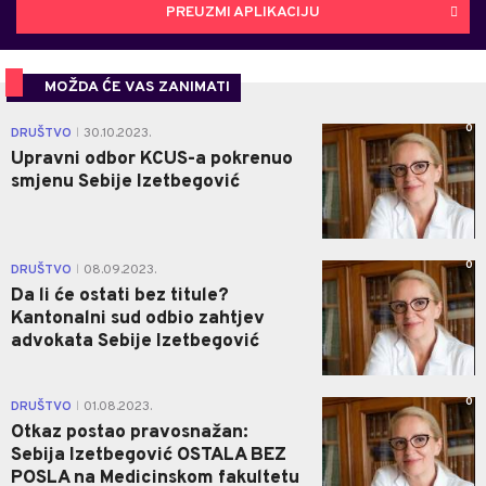
PREUZMI APLIKACIJU
MOŽDA ĆE VAS ZANIMATI
0
DRUŠTVO
30.10.2023.
|
Upravni odbor KCUS-a pokrenuo
smjenu Sebije Izetbegović
0
DRUŠTVO
08.09.2023.
|
Da li će ostati bez titule?
Kantonalni sud odbio zahtjev
advokata Sebije Izetbegović
0
DRUŠTVO
01.08.2023.
|
Otkaz postao pravosnažan:
Sebija Izetbegović OSTALA BEZ
POSLA na Medicinskom fakultetu