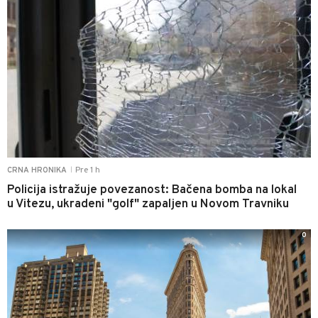
Pre 1 h
CRNA HRONIKA
|
Policija istražuje povezanost: Bačena bomba na lokal
u Vitezu, ukradeni "golf" zapaljen u Novom Travniku
0