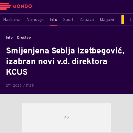
Naslovna
Najnovije
Info
Sport
Zabava
Magazin
M
Info
Društvo
Smijenjena Sebija Izetbegović,
izabran novi v.d. direktora
KCUS
27.11.2023. / 17:29