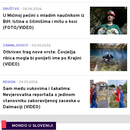
0
DRUŠTVO
06.06.2026.
|
U Mićinoj pećini s mladim naučnikom iz
BiH: Istina o šišmišima i mitu o kosi
(FOTO/VIDEO)
0
ZANIMLJIVOSTI
05.06.2026.
|
Otkriven trag nove vrste: Čovječja
ribica mogla bi ponijeti ime po Krajini
(VIDEO)
0
REGION
29.05.2026.
|
Sam među vukovima i šakalima:
Nevjerovatna reportaža o jedinom
stanovniku zaboravljenog zaseoka u
Dalmaciji (VIDEO)
MONDO U SLOVENIJI