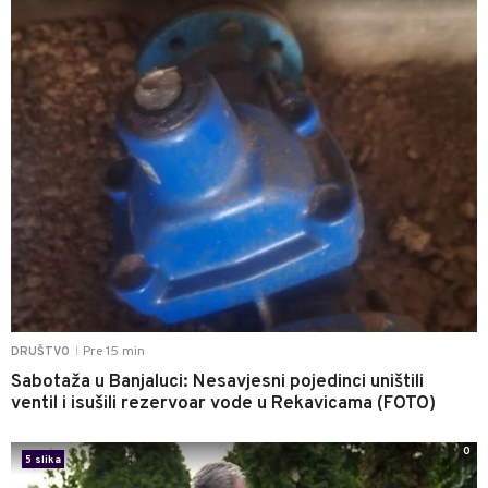
Pre 15 min
DRUŠTVO
|
Sabotaža u Banjaluci: Nesavjesni pojedinci uništili
ventil i isušili rezervoar vode u Rekavicama (FOTO)
0
5 slika