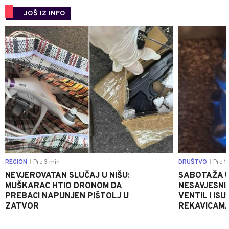
JOŠ IZ INFO
0
REGION
Pre 3 min
DRUŠTVO
Pre 1
|
|
NEVJEROVATAN SLUČAJ U NIŠU:
SABOTAŽA U
MUŠKARAC HTIO DRONOM DA
NESAVJESNI 
PREBACI NAPUNJEN PIŠTOLJ U
VENTIL I IS
ZATVOR
REKAVICAMA