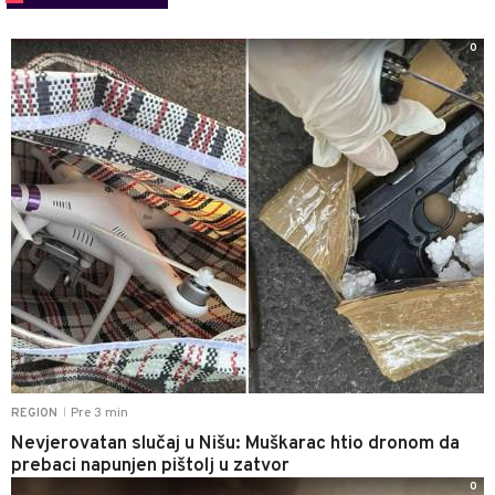
0
Pre 3 min
REGION
|
Nevjerovatan slučaj u Nišu: Muškarac htio dronom da
prebaci napunjen pištolj u zatvor
0