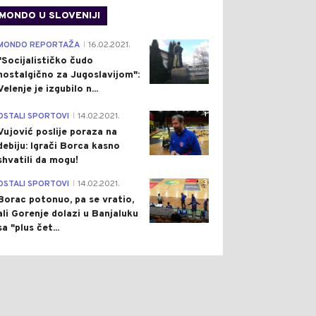
MONDO U SLOVENIJI
4
MONDO REPORTAŽA
16.02.2021.
|
"Socijalističko čudo
nostalgično za Jugoslavijom":
Velenje je izgubilo n...
1
OSTALI SPORTOVI
14.02.2021.
|
Vujović poslije poraza na
debiju: Igrači Borca kasno
shvatili da mogu!
3
OSTALI SPORTOVI
14.02.2021.
|
Borac potonuo, pa se vratio,
ali Gorenje dolazi u Banjaluku
sa "plus čet...