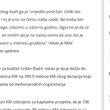
g kojih ga je i vrijedilo podržati. Veliki dio
i to je ono na čemu treba raditi. Ne treba biti
oga. Ulazimo u izbornu godinu. Sigurno je da će
a, ali mislim da je na nama svima da ono što je
vano u interesu građana”,
rekao je Milić
e sjednice.
 za budžet Srđan Blažić rekao je da je došlo do
iliona KM na 399,9 miliona KM zbog donacija koje
novama od međunarodnih organizacija.
lion KM izdvojeno za kapitalne projekte, da je 108
plate i naknade, 80 miliona KM izdvojeno je za