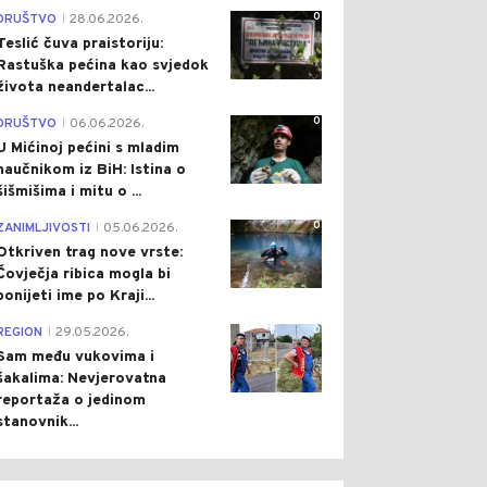
0
DRUŠTVO
28.06.2026.
|
Teslić čuva praistoriju:
Rastuška pećina kao svjedok
života neandertalac...
0
DRUŠTVO
06.06.2026.
|
U Mićinoj pećini s mladim
naučnikom iz BiH: Istina o
šišmišima i mitu o ...
0
ZANIMLJIVOSTI
05.06.2026.
|
Otkriven trag nove vrste:
Čovječja ribica mogla bi
ponijeti ime po Kraji...
0
REGION
29.05.2026.
|
Sam među vukovima i
šakalima: Nevjerovatna
reportaža o jedinom
stanovnik...