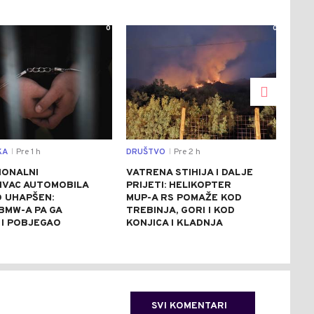
0
0
KA
Pre 1 h
DRUŠTVO
Pre 2 h
DRU
|
|
IONALNI
VATRENA STIHIJA I DALJE
U N
IVAC AUTOMOBILA
PRIJETI: HELIKOPTER
SPU
 UHAPŠEN:
MUP-A RS POMAŽE KOD
U Z
BMW-A PA GA
TREBINJA, GORI I KOD
STR
 I POBJEGAO
KONJICA I KLADNJA
"OL
SVI KOMENTARI