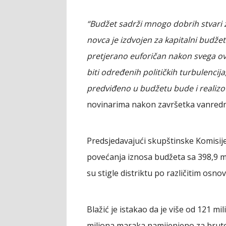
“Budžet sadrži mnogo dobrih stvari zbo
novca je izdvojen za kapitalni budžet 
pretjerano euforičan nakon svega ov
biti određenih političkih turbulencij
predviđeno u budžetu bude i realizo
novinarima nakon završetka vanredn
Predsjedavajući skupštinske Komisije
povećanja iznosa budžeta sa 398,9 m
su stigle distriktu po različitim os
Blažić je istakao da je više od 121 mi
miliona maraka namijenjeno za bruto 