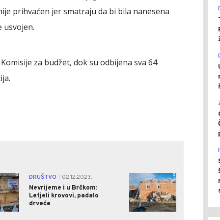
je prihvaćen jer smatraju da bi bila nanesena
e usvojen.
omisije za budžet, dok su odbijena sva 64
ja.
0
0
DRUŠTVO
02.12.2023.
|
Nevrijeme i u Brčkom:
Letjeli krovovi, padalo
drveće