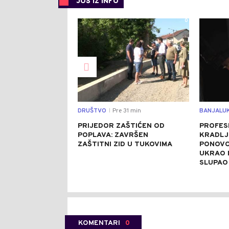
JOŠ IZ INFO
0
DRUŠTVO
Pre 31 min
BANJALU
|
PRIJEDOR ZAŠTIĆEN OD
PROFES
POPLAVA: ZAVRŠEN
KRADLJ
ZAŠTITNI ZID U TUKOVIMA
PONOVO
UKRAO 
SLUPAO
KOMENTARI
0