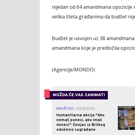
nijedan od 64 amandmana opozicije ni
velika šteta građanima da budžet nij
Budžet je usvojen uz 38 amandmana K
amandmana koje je predložila opozici
(Agencije/MONDO)
MOŽDA ĆE VAS ZANIMATI
DRUŠTVO
09.12.2023.
|
Humanitarna akcija "Ako
nemaš ponesi, ako imaš
donesi": Dvojac iz Brčkog
oduševio sugrađane