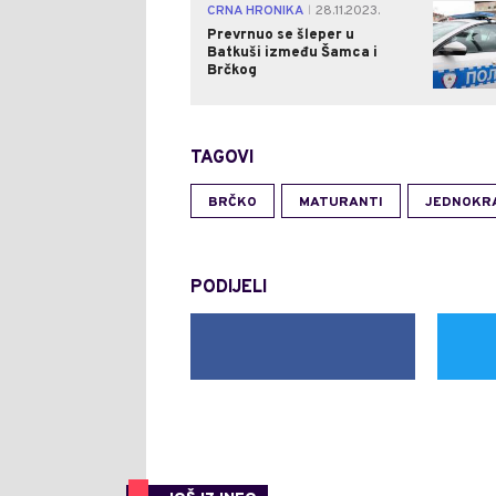
CRNA HRONIKA
28.11.2023.
|
Prevrnuo se šleper u
Batkuši između Šamca i
Brčkog
TAGOVI
BRČKO
MATURANTI
JEDNOKR
PODIJELI