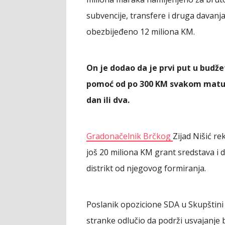
subvencije, transfere i druga davanja
obezbijeđeno 12 miliona KM.
On je dodao da je prvi put u budž
pomoć od po 300 KM svakom matura
dan ili dva.
Gradonačelnik Brčkog
Zijad Nišić re
još 20 miliona KM grant sredstava i da
distrikt od njegovog formiranja.
Poslanik opozicione SDA u Skupštini 
stranke odlučio da podrži usvajanje 