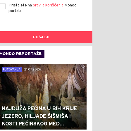
Pristajete na
pravila korišćenja
Mondo
portala.
POŠALJI
MONDO REPORTAŽE
0
21.07.2026.
PUTOVANJA
NAJDUŽA PEĆINA U BIH KRIJE
JEZERO, HILJADE ŠIŠMIŠA I
KOSTI PEĆINSKOG MED...