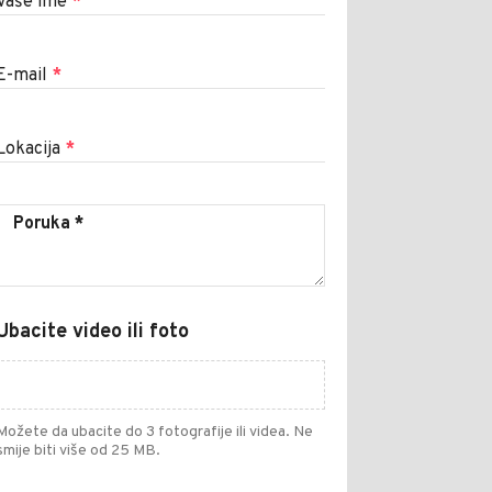
Vaše ime
*
E-mail
*
Lokacija
*
Ubacite video ili foto
Možete da ubacite do 3 fotografije ili videa. Ne
smije biti više od 25 MB.