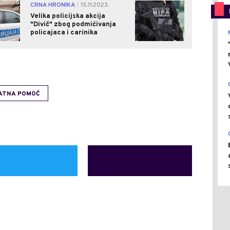
0
0
CRNA HRONIKA
15.11.2023.
|
Velika policijska akcija
"Divič" zbog podmićivanja
policajaca i carinika
ATNA POMOĆ