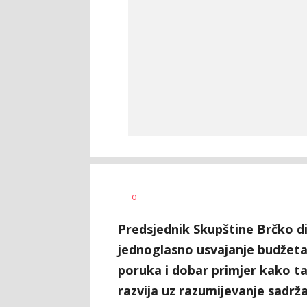
Nikolina
AUTOR
0
Damjanić
Predsjednik Skupštine Brčko dist
jednoglasno usvajanje budžeta 
poruka i dobar primjer kako ta
razvija uz razumijevanje sadr