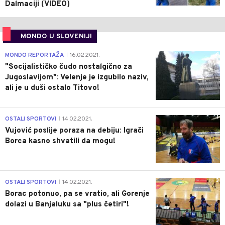
Dalmaciji (VIDEO)
MONDO U SLOVENIJI
4
MONDO REPORTAŽA
16.02.2021.
|
"Socijalističko čudo nostalgično za
Jugoslavijom": Velenje je izgubilo naziv,
ali je u duši ostalo Titovo!
1
OSTALI SPORTOVI
14.02.2021.
|
Vujović poslije poraza na debiju: Igrači
Borca kasno shvatili da mogu!
3
OSTALI SPORTOVI
14.02.2021.
|
Borac potonuo, pa se vratio, ali Gorenje
dolazi u Banjaluku sa "plus četiri"!