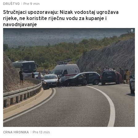
Pre 9 min
DRUŠTVO
|
Stručnjaci upozoravaju: Nizak vodostaj ugrožava
rijeke, ne koristite riječnu vodu za kupanje i
navodnjavanje
0
Pre 13 min
CRNA HRONIKA
|