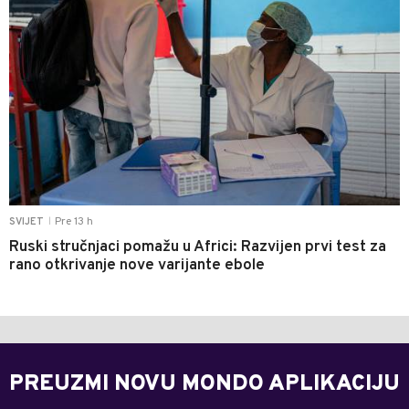
Pre 13 h
SVIJET
|
Ruski stručnjaci pomažu u Africi: Razvijen prvi test za
rano otkrivanje nove varijante ebole
PREUZMI NOVU MONDO APLIKACIJU