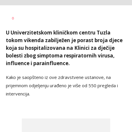
Dragana
AUTOR
0
Božić
U Univerzitetskom kliničkom centru Tuzla
tokom vikenda zabilježen je porast broja djece
koja su hospitalizovana na Klinici za dječije
bolesti zbog simptoma respiratornih virusa,
influence i parainfluence.
Kako je saopšteno iz ove zdravstvene ustanove, na
prijemnom odjeljenju urađeno je više od 550 pregleda i
intervencija.