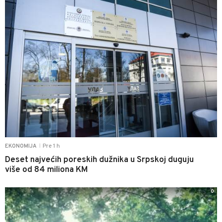
Pre 1 h
EKONOMIJA
|
Deset najvećih poreskih dužnika u Srpskoj duguju
više od 84 miliona KM
0