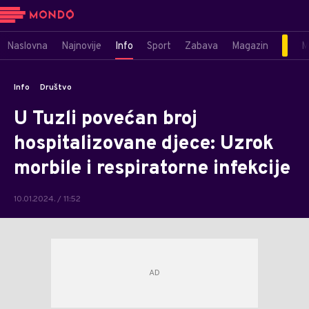
Naslovna
Najnovije
Info
Sport
Zabava
Magazin
M
Info
Društvo
U Tuzli povećan broj
hospitalizovane djece: Uzrok
morbile i respiratorne infekcije
10.01.2024. / 11:52