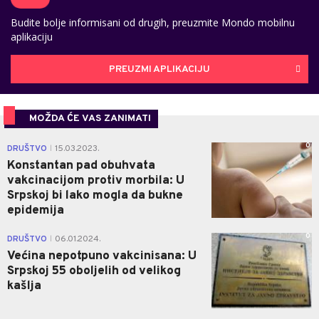
Budite bolje informisani od drugih, preuzmite Mondo mobilnu
aplikaciju
PREUZMI APLIKACIJU
MOŽDA ĆE VAS ZANIMATI
0
DRUŠTVO
15.03.2023.
|
Konstantan pad obuhvata
vakcinacijom protiv morbila: U
Srpskoj bi lako mogla da bukne
epidemija
0
DRUŠTVO
06.01.2024.
|
Većina nepotpuno vakcinisana: U
Srpskoj 55 oboljelih od velikog
kašlja