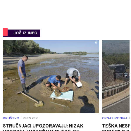
JOŠ IZ INFO
0
DRUŠTVO
Pre 9 min
CRNA HRONIKA
|
|
STRUČNJACI UPOZORAVAJU: NIZAK
TEŠKA NESR