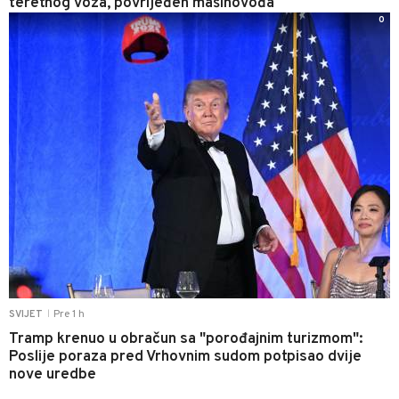
teretnog voza, povrijeđen mašinovođa
0
Pre 1 h
SVIJET
|
Tramp krenuo u obračun sa "porođajnim turizmom":
Poslije poraza pred Vrhovnim sudom potpisao dvije
nove uredbe