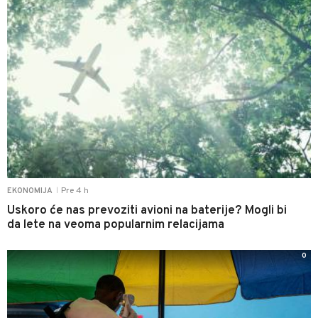
Pre 4 h
EKONOMIJA
|
Uskoro će nas prevoziti avioni na baterije? Mogli bi
da lete na veoma popularnim relacijama
0