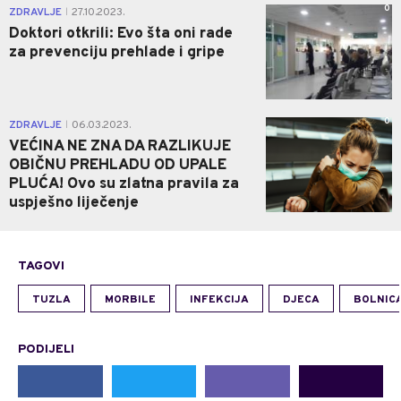
0
ZDRAVLJE
27.10.2023.
|
Doktori otkrili: Evo šta oni rade
za prevenciju prehlade i gripe
0
ZDRAVLJE
06.03.2023.
|
VEĆINA NE ZNA DA RAZLIKUJE
OBIČNU PREHLADU OD UPALE
PLUĆA! Ovo su zlatna pravila za
uspješno liječenje
TAGOVI
TUZLA
MORBILE
INFEKCIJA
DJECA
BOLNIC
PODIJELI