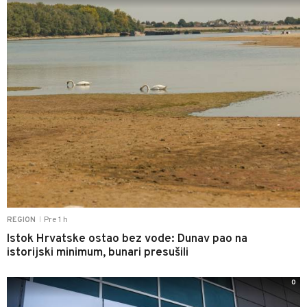
Pre 1 h
REGION
|
Istok Hrvatske ostao bez vode: Dunav pao na
istorijski minimum, bunari presušili
0