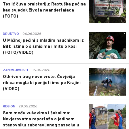
Teslić čuva praistoriju: Rastuška pećina
kao svjedok života neandertalaca
(FOTO)
0
DRUŠTVO
06.06.2026.
|
U Mićinoj pećini s mladim naučnikom iz
BiH: Istina o šišmišima i mitu o kosi
(FOTO/VIDEO)
0
ZANIMLJIVOSTI
05.06.2026.
|
Otkriven trag nove vrste: Čovječja
ribica mogla bi ponijeti ime po Krajini
(VIDEO)
0
REGION
29.05.2026.
|
Sam među vukovima i šakalima:
Nevjerovatna reportaža o jedinom
stanovniku zaboravljenog zaseoka u