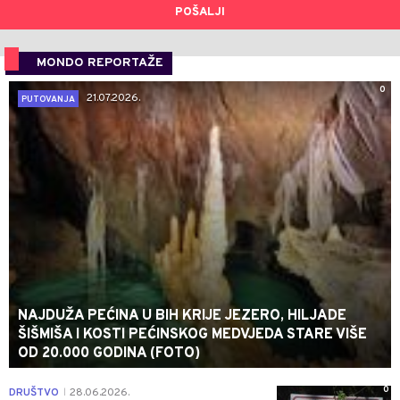
POŠALJI
MONDO REPORTAŽE
0
21.07.2026.
PUTOVANJA
NAJDUŽA PEĆINA U BIH KRIJE JEZERO, HILJADE
ŠIŠMIŠA I KOSTI PEĆINSKOG MEDVJEDA STARE VIŠE
OD 20.000 GODINA (FOTO)
0
DRUŠTVO
28.06.2026.
|