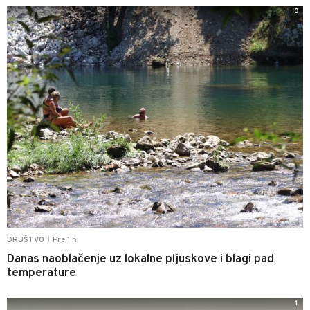
0
Pre 1 h
DRUŠTVO
|
Danas naoblačenje uz lokalne pljuskove i blagi pad
temperature
1