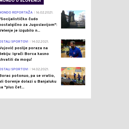
MONDO U SLOVENIJI
4
MONDO REPORTAŽA
16.02.2021.
|
"Socijalističko čudo
nostalgično za Jugoslavijom":
Velenje je izgubilo n...
1
OSTALI SPORTOVI
14.02.2021.
|
Vujović poslije poraza na
debiju: Igrači Borca kasno
shvatili da mogu!
3
OSTALI SPORTOVI
14.02.2021.
|
Borac potonuo, pa se vratio,
ali Gorenje dolazi u Banjaluku
sa "plus čet...