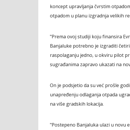
koncept upravljanja čvrstim otpadom 
otpadom u planu izgradnja velikih rec
"Prema ovoj studiji koju finansira Ev
Banjaluke potrebno je izgraditi četir
raspolaganju jedno, u okviru pilot p
sugrađanima zapravo ukazati na nov
On je podsjetio da su već prošle god
unapređenju odlaganja otpada ugra
na više gradskih lokacija.
"Postepeno Banjaluka ulazi u novu e