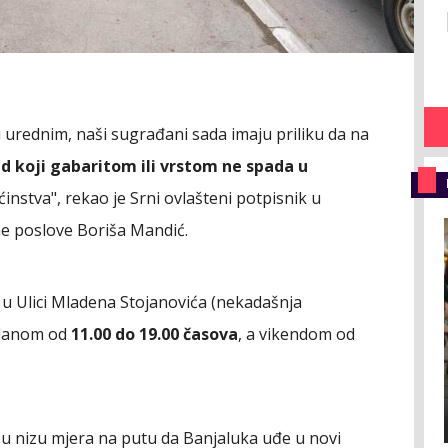
i urednim, naši sugrađani sada imaju priliku da na
d koji gabaritom ili vrstom ne spada u
instva", rekao je Srni ovlašteni potpisnik u
e poslove Boriša Mandić.
u Ulici Mladena Stojanovića (nekadašnja
 danom od
11.00 do 19.00 časova
, a vikendom od
a u nizu mjera na putu da Banjaluka uđe u novi