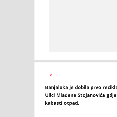
Željko
AUTOR
0
Svitlica
Banjaluka je dobila prvo recikl
Ulici Mladena Stojanovića gdje
kabasti otpad.