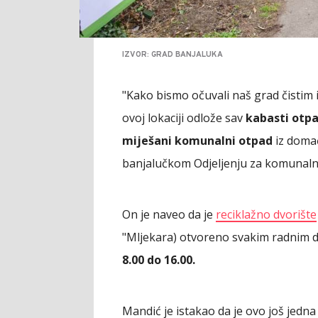
IZVOR: GRAD BANJALUKA
"Kako bismo očuvali naš grad čistim 
ovoj lokaciji odlože sav
kabasti otpa
miješani komunalni otpad
iz domać
banjalučkom Odjeljenju za komunaln
On je naveo da je
reciklažno dvorište
"Mljekara) otvoreno svakim radnim
8.00 do 16.00.
Mandić je istakao da je ovo još jedn