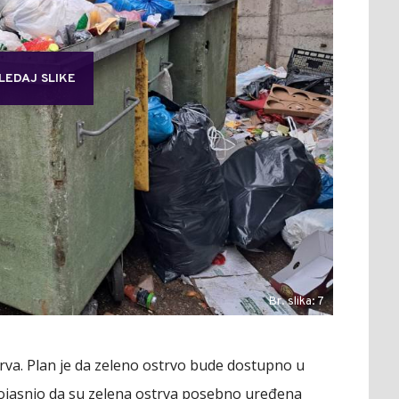
LEDAJ SLIKE
Br. slika: 7
trva. Plan je da zeleno ostrvo bude dostupno u
pojasnio da su zelena ostrva posebno uređena