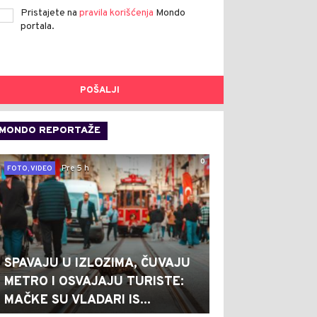
Pristajete na
pravila korišćenja
Mondo
portala.
POŠALJI
MONDO REPORTAŽE
0
Pre 5 h
FOTO, VIDEO
SPAVAJU U IZLOZIMA, ČUVAJU
METRO I OSVAJAJU TURISTE:
MAČKE SU VLADARI IS...