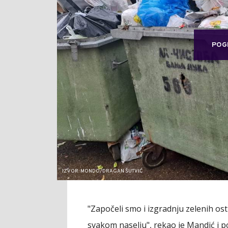
POG
IZVOR: MONDO/DRAGAN ŠUTVIĆ
"Započeli smo i izgradnju zelenih os
svakom naselju", rekao je Mandić i 