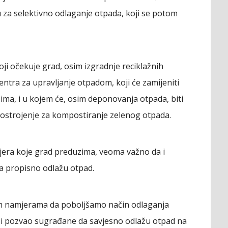
u za selektivno odlaganje otpada, koji se potom
koji očekuje grad, osim izgradnje reciklažnih
 centra za upravljanje otpadom, koji će zamijeniti
ma, i u kojem će, osim deponovanja otpada, biti
 postrojenje za kompostiranje zelenog otpada.
mjera koje grad preduzima, veoma važno da i
da propisno odlažu otpad.
m namjerama da poboljšamo način odlaganja
ć i pozvao sugrađane da savjesno odlažu otpad na