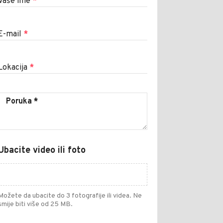
Vaše ime
*
E-mail
*
Lokacija
*
Ubacite video ili foto
Možete da ubacite do 3 fotografije ili videa. Ne
smije biti više od 25 MB.