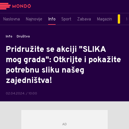
Naslovna
Najnovije
Info
Sport
Zabava
Magazin
M
Info
Društvo
Pridružite se akciji "SLIKA
mog grada": Otkrijte i pokažite
potrebnu sliku našeg
zajedništva!
02.04.2024. / 10:00