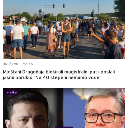
Pre 9 h
DRUŠTVO
|
Mještani Dragočaja blokirali magistralni put i poslali
jasnu poruku: "Na 40 stepeni nemamo vode"
1
4 slika