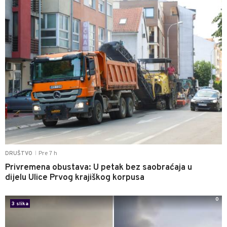
Pre 7 h
DRUŠTVO
|
Privremena obustava: U petak bez saobraćaja u
dijelu Ulice Prvog krajiškog korpusa
0
3 slika