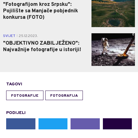
"Fotografijom kroz Srpsku":
Pojilište sa Manjače pobjednik
konkursa (FOTO)
0
SVIJET
25.12.2023.
|
"OBJEKTIVNO ZABILJEŽENO":
Najvažnije fotografije u istoriji!
TAGOVI
FOTOGRAFIJE
FOTOGRAFIJA
PODIJELI