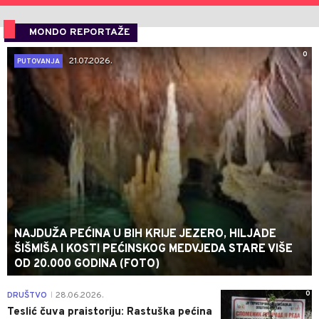
MONDO REPORTAŽE
0
21.07.2026.
PUTOVANJA
NAJDUŽA PEĆINA U BIH KRIJE JEZERO, HILJADE
ŠIŠMIŠA I KOSTI PEĆINSKOG MEDVJEDA STARE VIŠE
OD 20.000 GODINA (FOTO)
0
DRUŠTVO
28.06.2026.
|
Teslić čuva praistoriju: Rastuška pećina