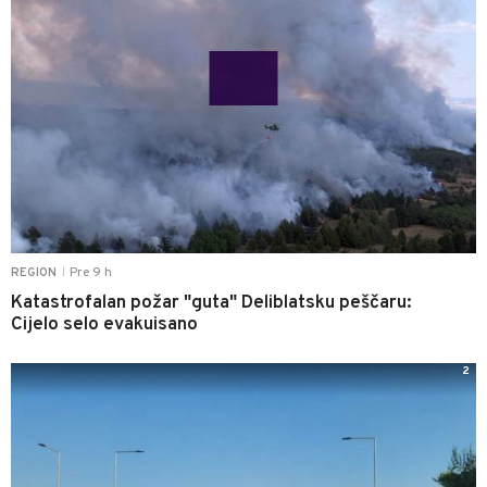
Pre 9 h
REGION
|
Katastrofalan požar "guta" Deliblatsku peščaru:
Cijelo selo evakuisano
2