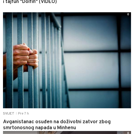
i tajfun "Dolfin" (VIDEO)
0
Pre 7 h
SVIJET
|
Avganistanac osuđen na doživotni zatvor zbog
smrtonosnog napada u Minhenu
0