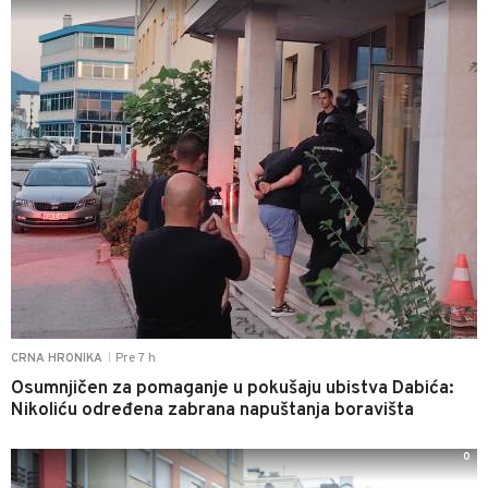
Pre 7 h
CRNA HRONIKA
|
Osumnjičen za pomaganje u pokušaju ubistva Dabića:
Nikoliću određena zabrana napuštanja boravišta
0