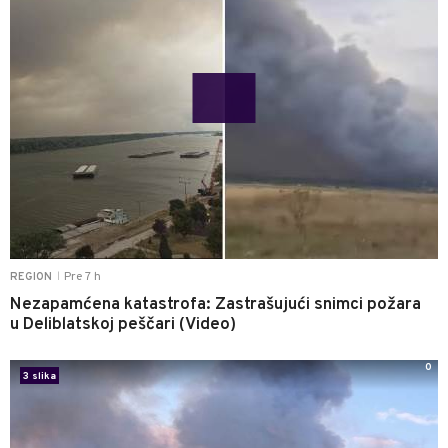
Pre 7 h
REGION
|
Nezapamćena katastrofa: Zastrašujući snimci požara
u Deliblatskoj peščari (Video)
0
3 slika