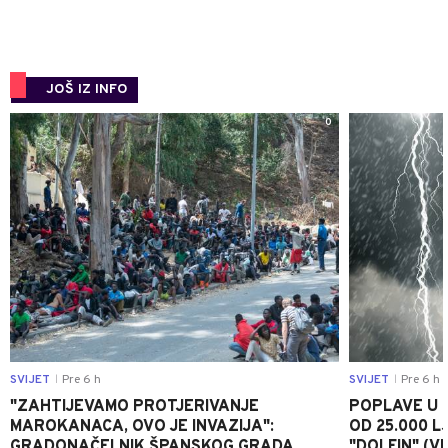
JOŠ IZ INFO
0
SVIJET
Pre 6 h
SVIJET
Pre 6 h
|
|
"ZAHTIJEVAMO PROTJERIVANJE
POPLAVE U K
MAROKANACA, OVO JE INVAZIJA":
OD 25.000 LJ
GRADONAČELNIK ŠPANSKOG GRADA
"DOLFIN" (V