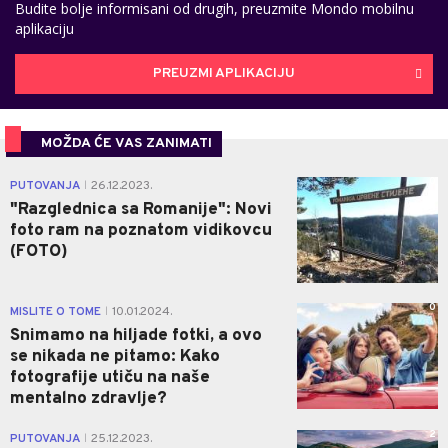
Budite bolje informisani od drugih, preuzmite Mondo mobilnu
aplikaciju
PREUZMI APLIKACIJU
MOŽDA ĆE VAS ZANIMATI
0
PUTOVANJA
26.12.2023.
|
"Razglednica sa Romanije": Novi
foto ram na poznatom vidikovcu
(FOTO)
0
MISLITE O TOME
10.01.2024.
|
Snimamo na hiljade fotki, a ovo
se nikada ne pitamo: Kako
fotografije utiču na naše
mentalno zdravlje?
2
PUTOVANJA
25.12.2023.
|