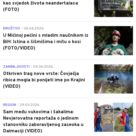
kao svjedok života neandertalaca
(FOTO)
0
DRUŠTVO
06.06.2026.
|
U Mićinoj pećini s mladim naučnikom iz
BiH: Istina o šišmišima i mitu o kosi
(FOTO/VIDEO)
0
ZANIMLJIVOSTI
05.06.2026.
|
Otkriven trag nove vrste: Čovječja
ribica mogla bi ponijeti ime po Krajini
(VIDEO)
0
REGION
29.05.2026.
|
Sam među vukovima i šakalima:
Nevjerovatna reportaža o jedinom
stanovniku zaboravljenog zaseoka u
Dalmaciji (VIDEO)