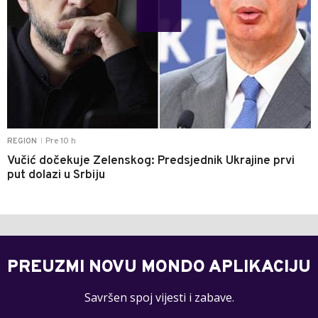
Pre 10 h
REGION
|
Vučić dočekuje Zelenskog: Predsjednik Ukrajine prvi
put dolazi u Srbiju
PREUZMI NOVU MONDO APLIKACIJU
Savršen spoj vijesti i zabave.