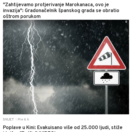
"Zahtijevamo protjerivanje Marokanaca, ovo je
invazija": Gradonačelnik španskog grada se obratio
oštrom porukom
0
Pre 6 h
SVIJET
|
Poplave u Kini: Evakuisano više od 25.000 ljudi, stiže