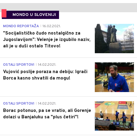
MONDO U SLOVENIJI
4
MONDO REPORTAŽA
16.02.2021.
|
"Socijalističko čudo nostalgično za
Jugoslavijom": Velenje je izgubilo naziv,
ali je u duši ostalo Titovo!
1
OSTALI SPORTOVI
14.02.2021.
|
Vujović poslije poraza na debiju: Igrači
Borca kasno shvatili da mogu!
3
OSTALI SPORTOVI
14.02.2021.
|
Borac potonuo, pa se vratio, ali Gorenje
dolazi u Banjaluku sa "plus četiri"!