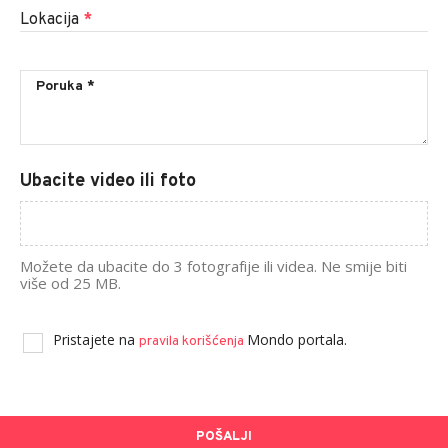
Lokacija
*
Ubacite video ili foto
Možete da ubacite do 3 fotografije ili videa. Ne smije biti
više od 25 MB.
Pristajete na
Mondo portala.
pravila korišćenja
POŠALJI