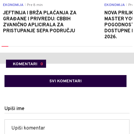
EKONOMIJA
Pre 8 min
EKONOMIJA
Pre 
|
|
JEFTINIJA I BRŽA PLAĆANJA ZA
NOVA PRILIK
GRAĐANE I PRIVREDU: CBBIH
MASTER YOU
ZVANIČNO APLICIRALA ZA
POGODNOSTI
PRISTUPANJE SEPA PODRUČJU
DOSTUPNE 
2026.
KOMENTARI
0
SVI KOMENTARI
Upiši ime