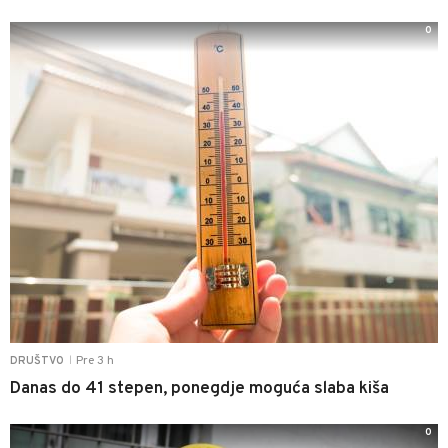
0
Pre 3 h
DRUŠTVO
|
Danas do 41 stepen, ponegdje moguća slaba kiša
0