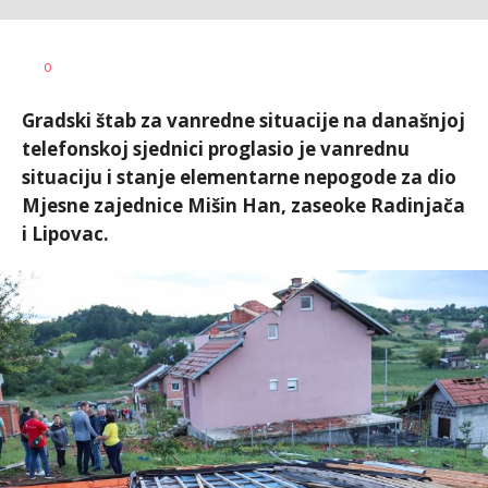
Dušan
AUTOR
0
Volaš
Gradski štab za vanredne situacije na današnjoj
telefonskoj sjednici proglasio je vanrednu
situaciju i stanje elementarne nepogode za dio
Mjesne zajednice Mišin Han, zaseoke Radinjača
i Lipovac.