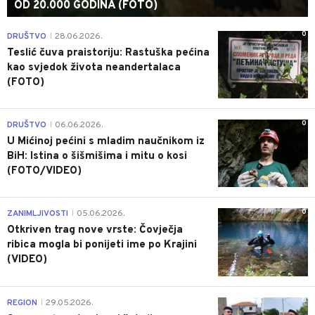
OD 20.000 GODINA (FOTO)
0
DRUŠTVO
28.06.2026.
|
Teslić čuva praistoriju: Rastuška pećina
kao svjedok života neandertalaca
(FOTO)
0
DRUŠTVO
06.06.2026.
|
U Mićinoj pećini s mladim naučnikom iz
BiH: Istina o šišmišima i mitu o kosi
(FOTO/VIDEO)
0
ZANIMLJIVOSTI
05.06.2026.
|
Otkriven trag nove vrste: Čovječja
ribica mogla bi ponijeti ime po Krajini
(VIDEO)
0
REGION
29.05.2026.
|