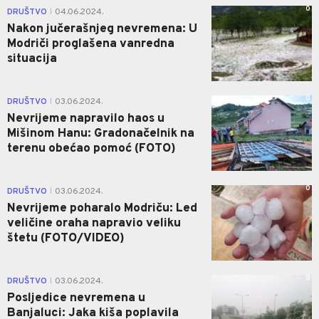
0
DRUŠTVO
04.06.2024.
|
Nakon jučerašnjeg nevremena: U
Modriči proglašena vanredna
situacija
0
DRUŠTVO
03.06.2024.
|
Nevrijeme napravilo haos u
Mišinom Hanu: Gradonačelnik na
terenu obećao pomoć (FOTO)
0
DRUŠTVO
03.06.2024.
|
Nevrijeme poharalo Modriču: Led
veličine oraha napravio veliku
štetu (FOTO/VIDEO)
0
DRUŠTVO
03.06.2024.
|
Posljedice nevremena u
Banjaluci: Jaka kiša poplavila