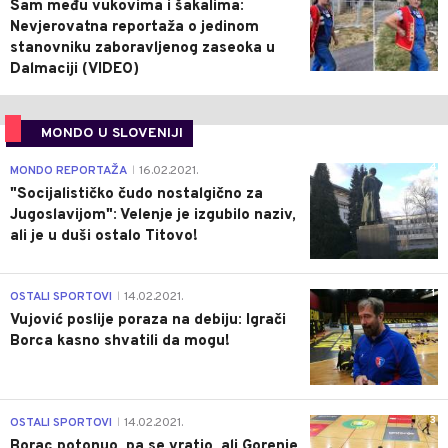
Sam među vukovima i šakalima:
Nevjerovatna reportaža o jedinom
stanovniku zaboravljenog zaseoka u
Dalmaciji (VIDEO)
MONDO U SLOVENIJI
4
MONDO REPORTAŽA
16.02.2021.
|
"Socijalističko čudo nostalgično za
Jugoslavijom": Velenje je izgubilo naziv,
ali je u duši ostalo Titovo!
1
OSTALI SPORTOVI
14.02.2021.
|
Vujović poslije poraza na debiju: Igrači
Borca kasno shvatili da mogu!
3
OSTALI SPORTOVI
14.02.2021.
|
Borac potonuo, pa se vratio, ali Gorenje