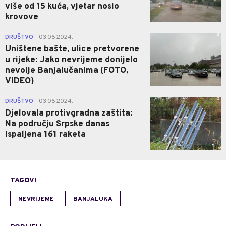
više od 15 kuća, vjetar nosio
krovove
0
DRUŠTVO
03.06.2024.
|
Uništene bašte, ulice pretvorene
u rijeke: Jako nevrijeme donijelo
nevolje Banjalučanima (FOTO,
VIDEO)
0
DRUŠTVO
03.06.2024.
|
Djelovala protivgradna zaštita:
Na području Srpske danas
ispaljena 161 raketa
TAGOVI
NEVRIJEME
BANJALUKA