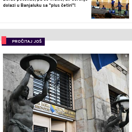
dolazi u Banjaluku sa "plus četiri"!
PROČITAJ JOŠ
0