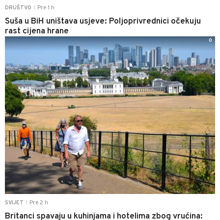
Pre 1 h
DRUŠTVO
|
Suša u BiH uništava usjeve: Poljoprivrednici očekuju
rast cijena hrane
0
Pre 2 h
SVIJET
|
Britanci spavaju u kuhinjama i hotelima zbog vrućina: