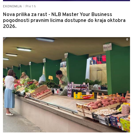
Pre 1 h
EKONOMIJA
|
Nova prilika za rast - NLB Master Your Business
pogodnosti pravnim licima dostupne do kraja oktobra
2026.
0