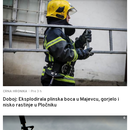
Pre 3 h
CRNA HRONIKA
|
Doboj: Eksplodirala plinska boca u Majevcu, gorjelo i
nisko rastinje u Pločniku
0