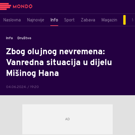
Naslovna
Najnovije
Info
Sport
Zabava
Magazin
M
Info
Društvo
Zbog olujnog nevremena:
Vanredna situacija u dijelu
Mišinog Hana
04.06.2024. / 19:20