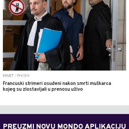
Pre 13 h
SVIJET
|
Francuski strimeri osuđeni nakon smrti muškarca
kojeg su zlostavljali u prenosu uživo
PREUZMI NOVU MONDO APLIKACIJU