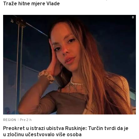
Traže hitne mjere Vlade
0
Pre 2 h
REGION
|
Preokret u istrazi ubistva Ruskinje: Turčin tvrdi da je
u zločinu učestvovalo više osoba