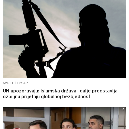
Pre 4 h
SVIJET
|
UN upozoravaju: Islamska država i dalje predstavlja
ozbiljnu prijetnju globalnoj bezbjednosti
0