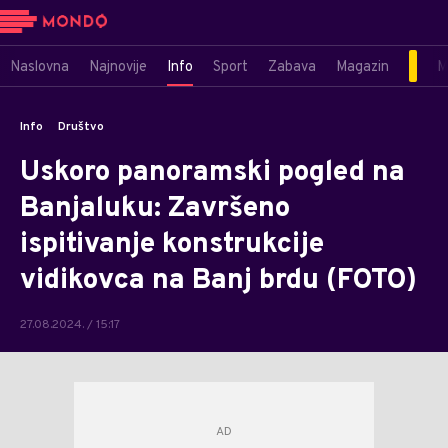
Naslovna
Najnovije
Info
Sport
Zabava
Magazin
M
Info
Društvo
Uskoro panoramski pogled na
Banjaluku: Završeno
ispitivanje konstrukcije
vidikovca na Banj brdu (FOTO)
27.08.2024. / 15:17