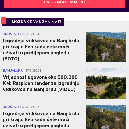
PREUZMI APLIKACIJU
MOŽDA ĆE VAS ZANIMATI
0
DRUŠTVO
31.05.2024.
|
Izgradnja vidikovca na Banj brdu
pri kraju: Evo kada ćete moći
uživati u prelijepom pogledu
(FOTO)
2
BANJALUKA
17.01.2023.
|
Vrijednost ugovora oko 500.000
KM: Raspisan tender za izgradnju
vidikovca na Banj brdu (VIDEO)
0
DRUŠTVO
31.05.2024.
|
Izgradnja vidikovca na Banj brdu
pri kraju: Evo kada ćete moći
uživati u prelijepom pogledu