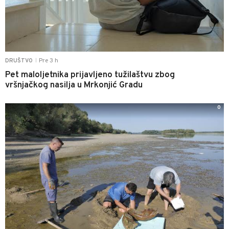
Pre 3 h
DRUŠTVO
|
Pet maloljetnika prijavljeno tužilaštvu zbog
vršnjačkog nasilja u Mrkonjić Gradu
0