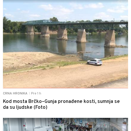
Pre 1 h
CRNA HRONIKA
|
Kod mosta Brčko–Gunja pronađene kosti, sumnja se
da su ljudske (Foto)
0