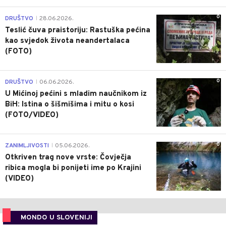
0
DRUŠTVO
28.06.2026.
|
Teslić čuva praistoriju: Rastuška pećina
kao svjedok života neandertalaca
(FOTO)
0
DRUŠTVO
06.06.2026.
|
U Mićinoj pećini s mladim naučnikom iz
BiH: Istina o šišmišima i mitu o kosi
(FOTO/VIDEO)
0
ZANIMLJIVOSTI
05.06.2026.
|
Otkriven trag nove vrste: Čovječja
ribica mogla bi ponijeti ime po Krajini
(VIDEO)
MONDO U SLOVENIJI