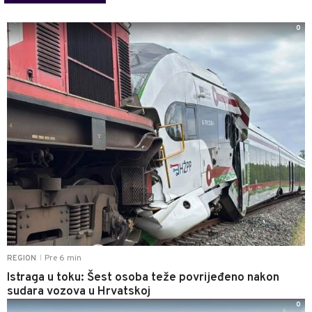
0
Pre 6 min
REGION
|
Istraga u toku: Šest osoba teže povrijeđeno nakon
sudara vozova u Hrvatskoj
0