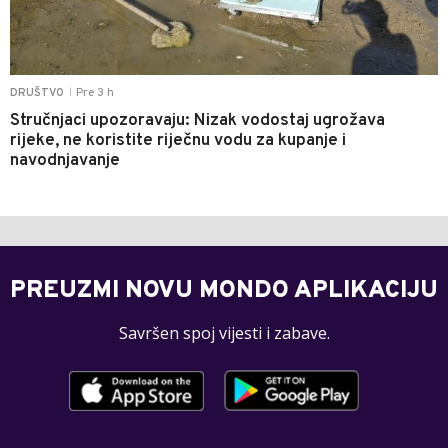
Pre 3 h
DRUŠTVO
|
Stručnjaci upozoravaju: Nizak vodostaj ugrožava
rijeke, ne koristite riječnu vodu za kupanje i
navodnjavanje
PREUZMI NOVU MONDO APLIKACIJU
Savršen spoj vijesti i zabave.