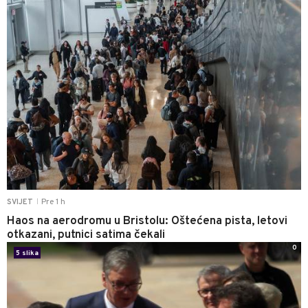
Pre 1 h
SVIJET
|
Haos na aerodromu u Bristolu: Oštećena pista, letovi
otkazani, putnici satima čekali
0
5 slika