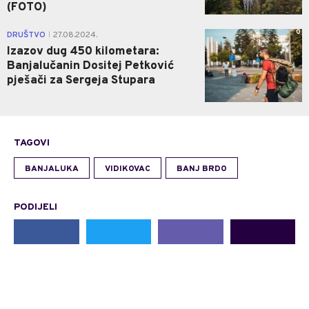
(FOTO)
0
DRUŠTVO
27.08.2024.
|
Izazov dug 450 kilometara:
Banjalučanin Dositej Petković
pješači za Sergeja Stupara
TAGOVI
BANJALUKA
VIDIKOVAC
BANJ BRDO
PODIJELI