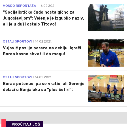
4
MONDO REPORTAŽA
16.02.2021.
|
"Socijalističko čudo nostalgično za
Jugoslavijom": Velenje je izgubilo naziv,
ali je u duši ostalo Titovo!
1
OSTALI SPORTOVI
14.02.2021.
|
Vujović poslije poraza na debiju: Igrači
Borca kasno shvatili da mogu!
3
OSTALI SPORTOVI
14.02.2021.
|
Borac potonuo, pa se vratio, ali Gorenje
dolazi u Banjaluku sa "plus četiri"!
PROČITAJ JOŠ