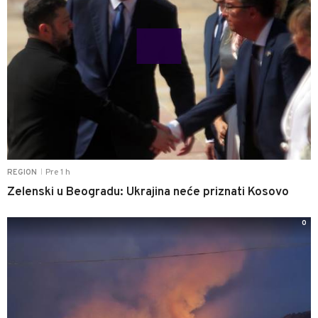
Pre 1 h
REGION
|
Zelenski u Beogradu: Ukrajina neće priznati Kosovo
0