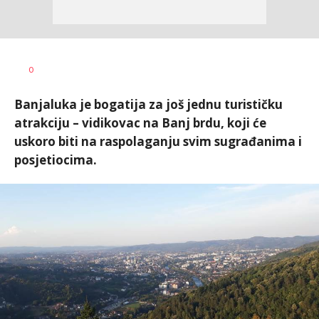
Dušan
AUTOR
0
Volaš
Banjaluka je bogatija za još jednu turističku
atrakciju – vidikovac na Banj brdu, koji će
uskoro biti na raspolaganju svim sugrađanima i
posjetiocima.