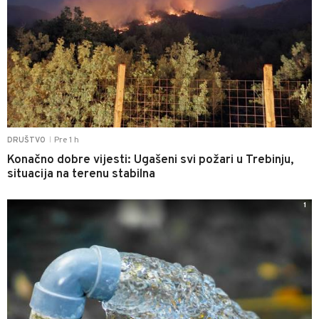
Pre 1 h
DRUŠTVO
|
Konačno dobre vijesti: Ugašeni svi požari u Trebinju,
situacija na terenu stabilna
1