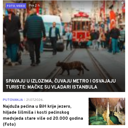
0
Pre 2 h
FOTO, VIDEO
SPAVAJU U IZLOZIMA, ČUVAJU METRO I OSVAJAJU
TURISTE: MAČKE SU VLADARI ISTANBULA
0
PUTOVANJA
21.07.2026.
|
Najduža pećina u BiH krije jezero,
hiljade šišmiša i kosti pećinskog
medvjeda stare više od 20.000 godina
(Foto)