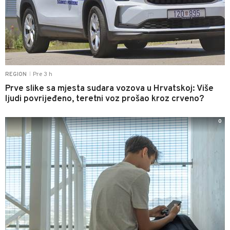
Pre 3 h
REGION
|
Prve slike sa mjesta sudara vozova u Hrvatskoj: Više
ljudi povrijeđeno, teretni voz prošao kroz crveno?
0