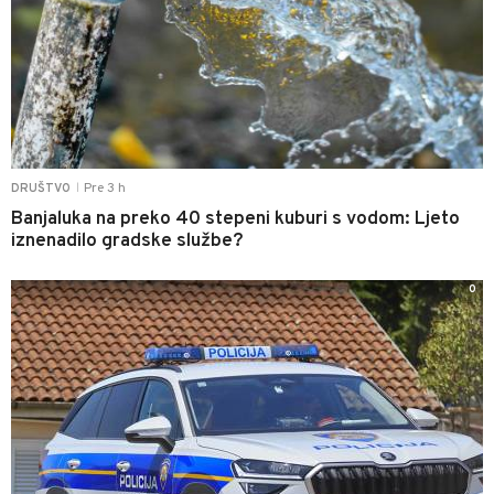
Pre 3 h
DRUŠTVO
|
Banjaluka na preko 40 stepeni kuburi s vodom: Ljeto
iznenadilo gradske službe?
0