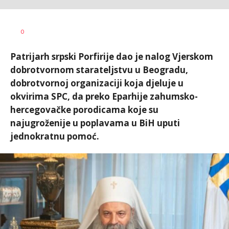
Željko
AUTOR
0
Svitlica
Patrijarh srpski Porfirije dao je nalog Vjerskom
dobrotvornom starateljstvu u Beogradu,
dobrotvornoj organizaciji koja djeluje u
okvirima SPC, da preko Eparhije zahumsko-
hercegovačke porodicama koje su
najugroženije u poplavama u BiH uputi
jednokratnu pomoć.