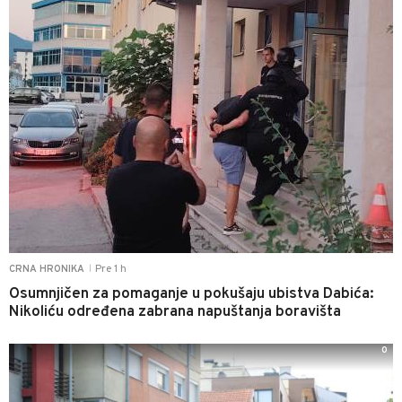
Pre 1 h
CRNA HRONIKA
|
Osumnjičen za pomaganje u pokušaju ubistva Dabića:
Nikoliću određena zabrana napuštanja boravišta
0