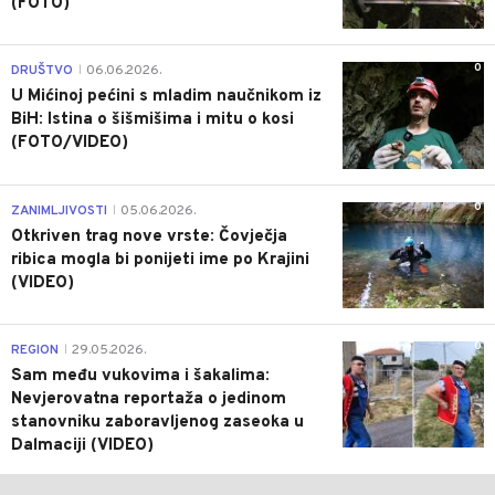
(FOTO)
0
DRUŠTVO
06.06.2026.
|
U Mićinoj pećini s mladim naučnikom iz
BiH: Istina o šišmišima i mitu o kosi
(FOTO/VIDEO)
0
ZANIMLJIVOSTI
05.06.2026.
|
Otkriven trag nove vrste: Čovječja
ribica mogla bi ponijeti ime po Krajini
(VIDEO)
0
REGION
29.05.2026.
|
Sam među vukovima i šakalima:
Nevjerovatna reportaža o jedinom
stanovniku zaboravljenog zaseoka u
Dalmaciji (VIDEO)