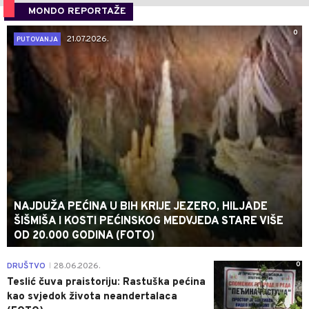
MONDO REPORTAŽE
0
21.07.2026.
PUTOVANJA
NAJDUŽA PEĆINA U BIH KRIJE JEZERO, HILJADE
ŠIŠMIŠA I KOSTI PEĆINSKOG MEDVJEDA STARE VIŠE
OD 20.000 GODINA (FOTO)
0
DRUŠTVO
28.06.2026.
|
Teslić čuva praistoriju: Rastuška pećina
kao svjedok života neandertalaca