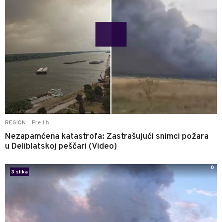
Pre 1 h
REGION
|
Nezapamćena katastrofa: Zastrašujući snimci požara
u Deliblatskoj peščari (Video)
0
3 slika