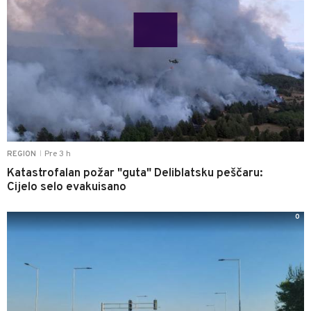
Pre 3 h
REGION
|
Katastrofalan požar "guta" Deliblatsku peščaru:
Cijelo selo evakuisano
0