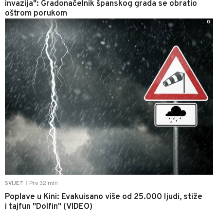
invazija": Gradonačelnik španskog grada se obratio
oštrom porukom
0
Pre 32 min
SVIJET
|
Poplave u Kini: Evakuisano više od 25.000 ljudi, stiže
i tajfun "Dolfin" (VIDEO)