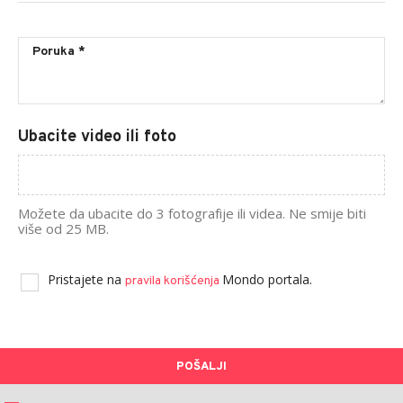
Ubacite video ili foto
Možete da ubacite do 3 fotografije ili videa. Ne smije biti
više od 25 MB.
Pristajete na
Mondo portala.
pravila korišćenja
POŠALJI