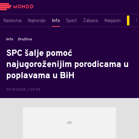
Naslovna
Najnovije
Info
Sport
Zabava
Magazin
M
Info
Društvo
SPC šalje pomoć
najugoroženijim porodicama u
poplavama u BiH
05.10.2024. / 09:54