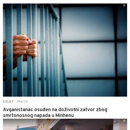
0
Pre 1 h
SVIJET
|
Avganistanac osuđen na doživotni zatvor zbog
smrtonosnog napada u Minhenu
0