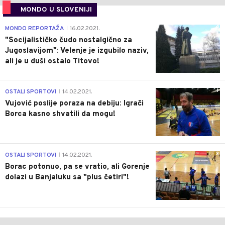
MONDO U SLOVENIJI
4
MONDO REPORTAŽA
16.02.2021.
|
"Socijalističko čudo nostalgično za
Jugoslavijom": Velenje je izgubilo naziv,
ali je u duši ostalo Titovo!
1
OSTALI SPORTOVI
14.02.2021.
|
Vujović poslije poraza na debiju: Igrači
Borca kasno shvatili da mogu!
3
OSTALI SPORTOVI
14.02.2021.
|
Borac potonuo, pa se vratio, ali Gorenje
dolazi u Banjaluku sa "plus četiri"!