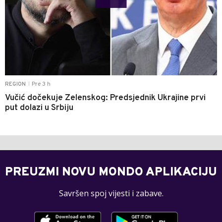
Pre 3 h
REGION
|
Vučić dočekuje Zelenskog: Predsjednik Ukrajine prvi
put dolazi u Srbiju
PREUZMI NOVU MONDO APLIKACIJU
Savršen spoj vijesti i zabave.