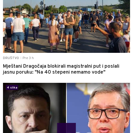
Pre 3 h
DRUŠTVO
|
Mještani Dragočaja blokirali magistralni put i poslali
jasnu poruku: "Na 40 stepeni nemamo vode"
0
4 slika