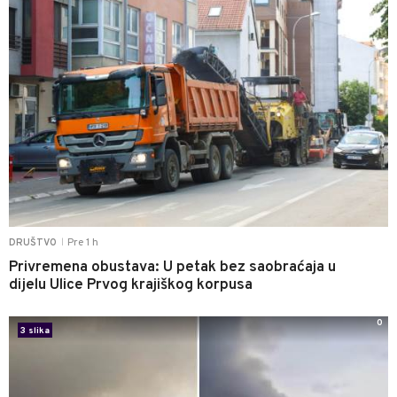
Pre 1 h
DRUŠTVO
|
Privremena obustava: U petak bez saobraćaja u
dijelu Ulice Prvog krajiškog korpusa
0
3 slika