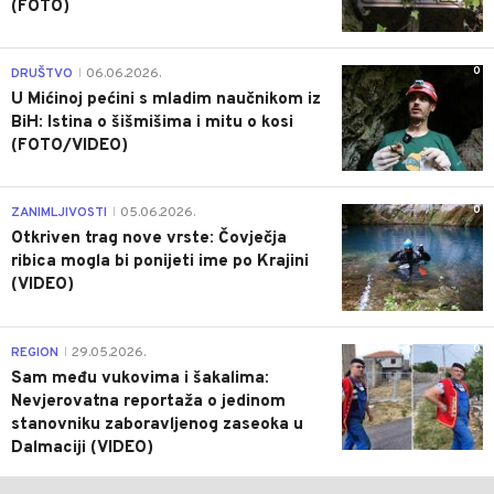
(FOTO)
0
DRUŠTVO
06.06.2026.
|
U Mićinoj pećini s mladim naučnikom iz
BiH: Istina o šišmišima i mitu o kosi
(FOTO/VIDEO)
0
ZANIMLJIVOSTI
05.06.2026.
|
Otkriven trag nove vrste: Čovječja
ribica mogla bi ponijeti ime po Krajini
(VIDEO)
0
REGION
29.05.2026.
|
Sam među vukovima i šakalima:
Nevjerovatna reportaža o jedinom
stanovniku zaboravljenog zaseoka u
Dalmaciji (VIDEO)