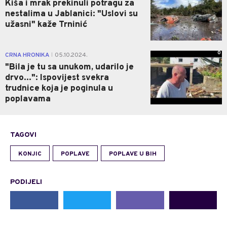
Kiša i mrak prekinuli potragu za
nestalima u Jablanici: "Uslovi su
užasni" kaže Trninić
0
CRNA HRONIKA
05.10.2024.
|
"Bila je tu sa unukom, udarilo je
drvo...": Ispovijest svekra
trudnice koja je poginula u
poplavama
TAGOVI
KONJIC
POPLAVE
POPLAVE U BIH
PODIJELI