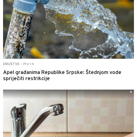
Pre 1 h
DRUŠTVO
|
Apel građanima Republike Srpske: Štednjom vode
spriječiti restrikcije
0