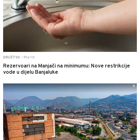
Pre 1 h
DRUŠTVO
|
Rezervoari na Manjači na minimumu: Nove restrikcije
vode u dijelu Banjaluke
0