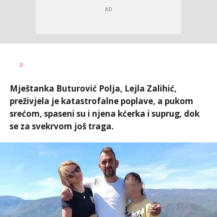
Dragana
AUTOR
0
Božić
Mještanka Buturović Polja, Lejla Zalihić,
preživjela je katastrofalne poplave, a pukom
srećom, spaseni su i njena kćerka i suprug, dok
se za svekrvom još traga.