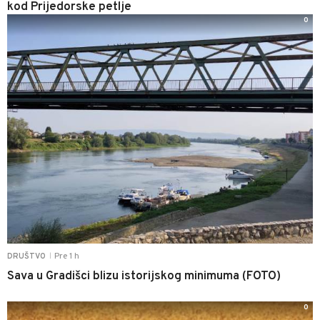
kod Prijedorske petlje
0
Pre 1 h
DRUŠTVO
|
Sava u Gradišci blizu istorijskog minimuma (FOTO)
0