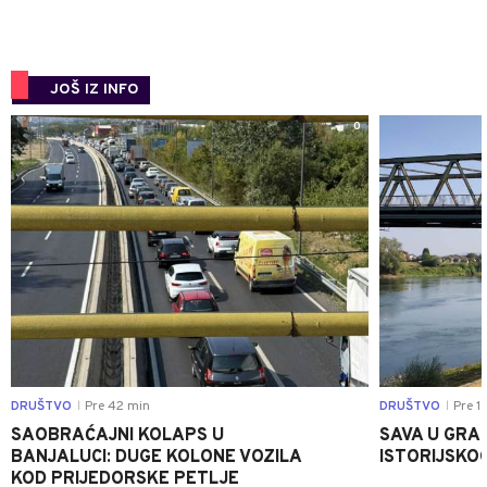
JOŠ IZ INFO
0
DRUŠTVO
Pre 42 min
DRUŠTVO
Pre 1 
|
|
SAOBRAĆAJNI KOLAPS U
SAVA U GRAD
BANJALUCI: DUGE KOLONE VOZILA
ISTORIJSKOG
KOD PRIJEDORSKE PETLJE