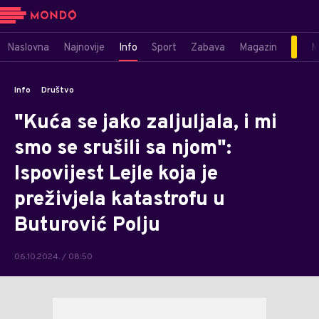
Naslovna
Najnovije
Info
Sport
Zabava
Magazin
M
Info
Društvo
"Kuća se jako zaljuljala, i mi
smo se srušili sa njom":
Ispovijest Lejle koja je
preživjela katastrofu u
Buturović Polju
06.10.2024. / 08:50