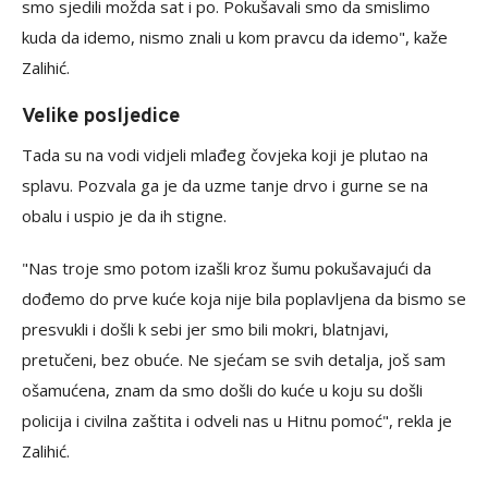
smo sjedili možda sat i po. Pokušavali smo da smislimo
kuda da idemo, nismo znali u kom pravcu da idemo", kaže
Zalihić.
Velike posljedice
Tada su na vodi vidjeli mlađeg čovjeka koji je plutao na
splavu. Pozvala ga je da uzme tanje drvo i gurne se na
obalu i uspio je da ih stigne.
"Nas troje smo potom izašli kroz šumu pokušavajući da
dođemo do prve kuće koja nije bila poplavljena da bismo se
presvukli i došli k sebi jer smo bili mokri, blatnjavi,
pretučeni, bez obuće. Ne sjećam se svih detalja, još sam
ošamućena, znam da smo došli do kuće u koju su došli
policija i civilna zaštita i odveli nas u Hitnu pomoć", rekla je
Zalihić.