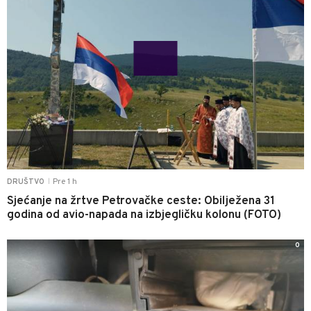
Pre 1 h
DRUŠTVO
|
Sjećanje na žrtve Petrovačke ceste: Obilježena 31
godina od avio-napada na izbjegličku kolonu (FOTO)
0