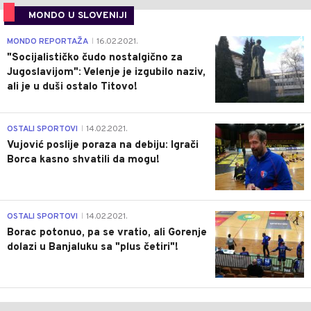
MONDO U SLOVENIJI
4
MONDO REPORTAŽA
16.02.2021.
|
"Socijalističko čudo nostalgično za
Jugoslavijom": Velenje je izgubilo naziv,
ali je u duši ostalo Titovo!
1
OSTALI SPORTOVI
14.02.2021.
|
Vujović poslije poraza na debiju: Igrači
Borca kasno shvatili da mogu!
3
OSTALI SPORTOVI
14.02.2021.
|
Borac potonuo, pa se vratio, ali Gorenje
dolazi u Banjaluku sa "plus četiri"!