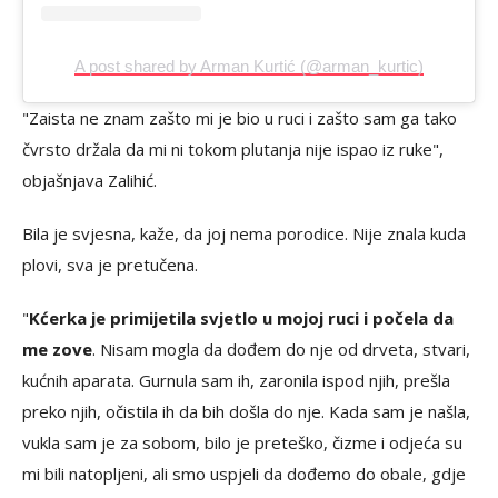
A post shared by Arman Kurtić (@arman_kurtic)
"Zaista ne znam zašto mi je bio u ruci i zašto sam ga tako
čvrsto držala da mi ni tokom plutanja nije ispao iz ruke",
objašnjava Zalihić.
Bila je svjesna, kaže, da joj nema porodice. Nije znala kuda
plovi, sva je pretučena.
"
Kćerka je primijetila svjetlo u mojoj ruci i počela da
me zove
. Nisam mogla da dođem do nje od drveta, stvari,
kućnih aparata. Gurnula sam ih, zaronila ispod njih, prešla
preko njih, očistila ih da bih došla do nje. Kada sam je našla,
vukla sam je za sobom, bilo je preteško, čizme i odjeća su
mi bili natopljeni, ali smo uspjeli da dođemo do obale, gdje