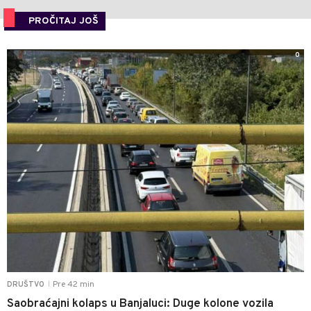
PROČITAJ JOŠ
0
Pre 42 min
DRUŠTVO
|
Saobraćajni kolaps u Banjaluci: Duge kolone vozila