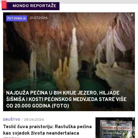
MONDO REPORTAŽE
0
21.07.2026.
PUTOVANJA
NAJDUŽA PEĆINA U BIH KRIJE JEZERO, HILJADE
ŠIŠMIŠA I KOSTI PEĆINSKOG MEDVJEDA STARE VIŠE
OD 20.000 GODINA (FOTO)
0
DRUŠTVO
28.06.2026.
|
Teslić čuva praistoriju: Rastuška pećina
kao svjedok života neandertalaca