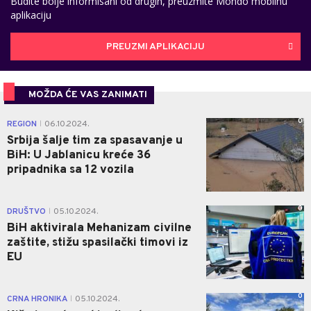
Budite bolje informisani od drugih, preuzmite Mondo mobilnu
aplikaciju
PREUZMI APLIKACIJU
MOŽDA ĆE VAS ZANIMATI
0
REGION
06.10.2024.
|
Srbija šalje tim za spasavanje u
BiH: U Jablanicu kreće 36
pripadnika sa 12 vozila
0
DRUŠTVO
05.10.2024.
|
BiH aktivirala Mehanizam civilne
zaštite, stižu spasilački timovi iz
EU
0
CRNA HRONIKA
05.10.2024.
|