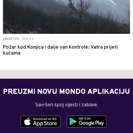
Pre 3 h
DRUŠTVO
|
Požar kod Konjica i dalje van kontrole: Vatra prijeti
kućama
PREUZMI NOVU MONDO APLIKACIJU
Savršen spoj vijesti i zabave.