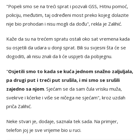
"Popeli smo se na treći sprat i pozvali GSS, Hitnu pomoć,
policiju, međutim, taj određeni most preko kojeg dolazite
nije bio prohodan i nisu mogli da dođu", rekla je Zalihić.
Kaže da su na trećem spratu ostali oko sat vremena kada
su osjetili da udara u donji sprat. Bili su svjesni šta će se
dogoditi, ali nisu znali da li će uspjeti da pobjegnu.
"
Osjetili smo to kada se kuća jednom snažno zaljuljala,
pa drugi put i treći put srušila, i mi smo se srušili
zajedno sa njom
. Sjećam se da sam čula vrisku muža,
svekrve i kćerke i više se ničega ne sjećam", kroz uzdah
priča Zalihić.
Neke stvari je, dodaje, saznala tek sada. Na primjer,
telefon joj je sve vrijeme bio u ruci.