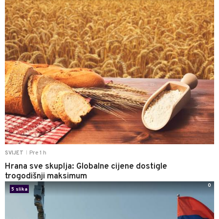
Pre 1 h
SVIJET
|
Hrana sve skuplja: Globalne cijene dostigle
trogodišnji maksimum
0
5 slika