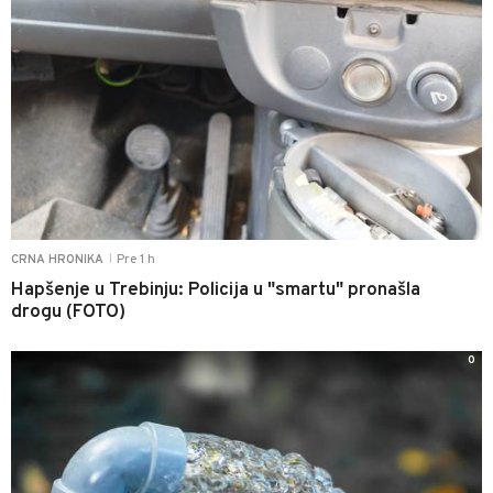
Pre 1 h
CRNA HRONIKA
|
Hapšenje u Trebinju: Policija u "smartu" pronašla
drogu (FOTO)
0