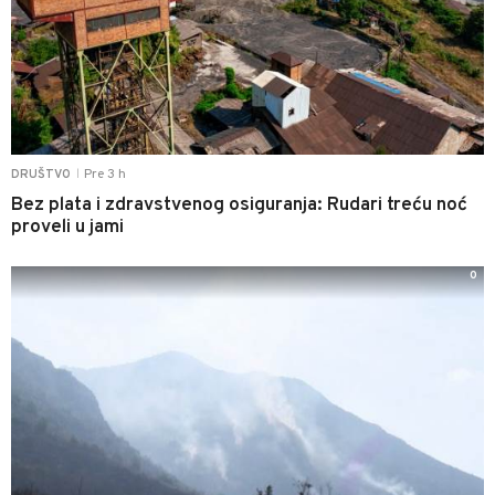
Pre 3 h
DRUŠTVO
|
Bez plata i zdravstvenog osiguranja: Rudari treću noć
proveli u jami
0