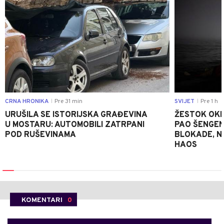
CRNA HRONIKA
Pre 31 min
SVIJET
Pre 1 h
|
|
URUŠILA SE ISTORIJSKA GRAĐEVINA
ŽESTOK OKRŠ
U MOSTARU: AUTOMOBILI ZATRPANI
PAO ŠENGEN
POD RUŠEVINAMA
BLOKADE, N
HAOS
KOMENTARI
0