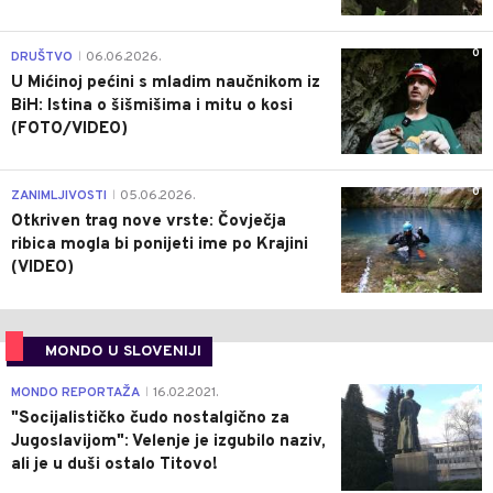
0
DRUŠTVO
06.06.2026.
|
U Mićinoj pećini s mladim naučnikom iz
BiH: Istina o šišmišima i mitu o kosi
(FOTO/VIDEO)
0
ZANIMLJIVOSTI
05.06.2026.
|
Otkriven trag nove vrste: Čovječja
ribica mogla bi ponijeti ime po Krajini
(VIDEO)
MONDO U SLOVENIJI
4
MONDO REPORTAŽA
16.02.2021.
|
"Socijalističko čudo nostalgično za
Jugoslavijom": Velenje je izgubilo naziv,
ali je u duši ostalo Titovo!