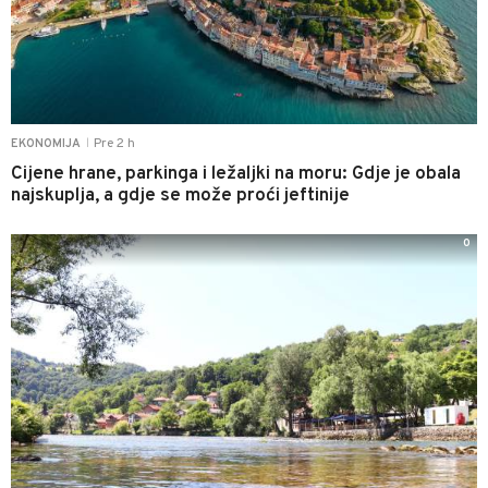
Pre 2 h
EKONOMIJA
|
Cijene hrane, parkinga i ležaljki na moru: Gdje je obala
najskuplja, a gdje se može proći jeftinije
0