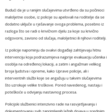
Budući da je u ranijim slučajevima utvrđeno da su počinioci
maloljetne osobe, iz policije su apelovali na roditelje da se
dodatno uključe u rješavanje ovoga problema, posebno iz
razloga što se radi o krivičnom djelu za koje su krivično
odgovorni, zavisno od slučaja, maloljetnici ili njihovi roditelji.
Iz policije napominju da ovakvi događaji zahtijevaju hitnu
intervenciju koja podrazumijeva najprije evakuaciju učenika i
osoblja na određenoj lokaciji, a zatim i angažman velikog
broja ljudstva i opreme, kako Uprave policije, ali i
interventnih službi koje se angažuju u takvim slučajevima
što uzrokuje velike troškove. Pored navedenog, nastaju i
poteškoće u odvijanju nastavnog procesa.
Policijski službenici intenzivno rade na rasvjetljavanju i
dokumentovanju svih zaprimljenih lažnih dojava u srednjim