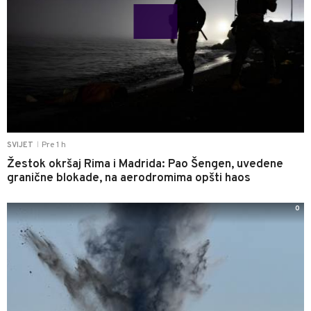
Pre 1 h
SVIJET
|
Žestok okršaj Rima i Madrida: Pao Šengen, uvedene
granične blokade, na aerodromima opšti haos
0