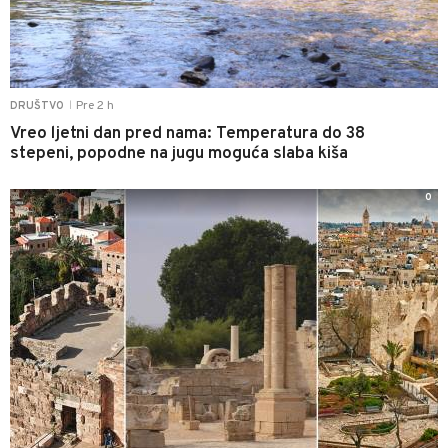
Pre 2 h
DRUŠTVO
|
Vreo ljetni dan pred nama: Temperatura do 38
stepeni, popodne na jugu moguća slaba kiša
0