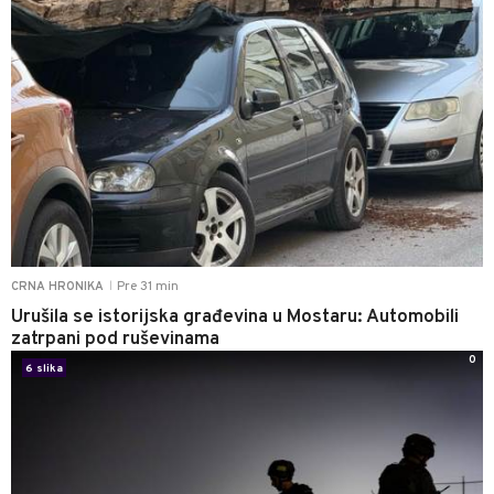
Pre 31 min
CRNA HRONIKA
|
Urušila se istorijska građevina u Mostaru: Automobili
zatrpani pod ruševinama
0
6 slika