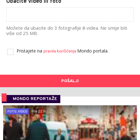
Ubacite video ili foto
Možete da ubacite do 3 fotografije ili videa. Ne smije biti
više od 25 MB.
Pristajete na
Mondo portala.
pravila korišćenja
POŠALJI
MONDO REPORTAŽE
0
Pre 22 h
FOTO, VIDEO