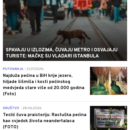
SPAVAJU U IZLOZIMA, ČUVAJU METRO I OSVAJAJU
TURISTE: MAČKE SU VLADARI ISTANBULA
0
PUTOVANJA
21.07.2026.
|
Najduža pećina u BiH krije jezero,
hiljade šišmiša i kosti pećinskog
medvjeda stare više od 20.000 godina
(Foto)
0
DRUŠTVO
28.06.2026.
|
Teslić čuva praistoriju: Rastuška pećina
kao svjedok života neandertalaca
(FOTO)