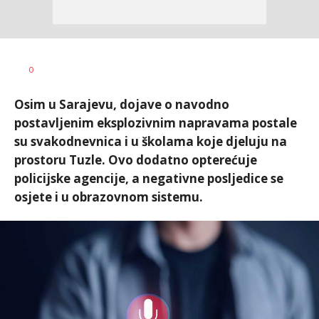
Dušan
AUTOR
0
Volaš
Osim u Sarajevu, dojave o navodno
postavljenim eksplozivnim napravama postale
su svakodnevnica i u školama koje djeluju na
prostoru Tuzle. Ovo dodatno opterećuje
policijske agencije, a negativne posljedice se
osjete i u obrazovnom sistemu.