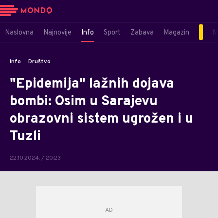
Naslovna
Najnovije
Info
Sport
Zabava
Magazin
M
Info
Društvo
"Epidemija" lažnih dojava
bombi: Osim u Sarajevu
obrazovni sistem ugrožen i u
Tuzli
22.10.2024. / 20:23