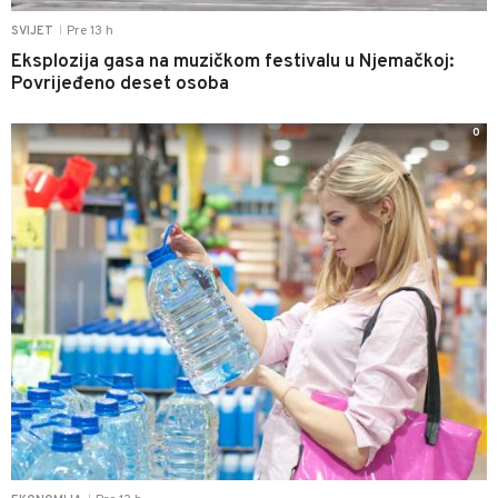
Pre 13 h
SVIJET
|
Eksplozija gasa na muzičkom festivalu u Njemačkoj:
Povrijeđeno deset osoba
0