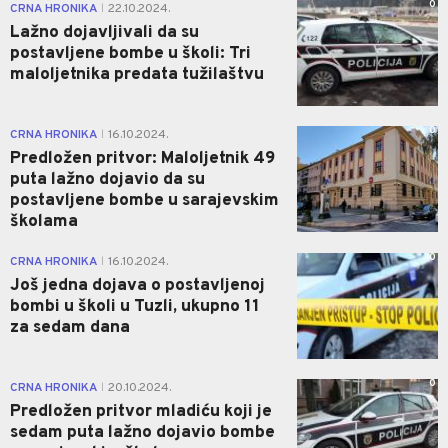
0
CRNA HRONIKA
22.10.2024.
|
Lažno dojavljivali da su
postavljene bombe u školi: Tri
maloljetnika predata tužilaštvu
0
CRNA HRONIKA
16.10.2024.
|
Predložen pritvor: Maloljetnik 49
puta lažno dojavio da su
postavljene bombe u sarajevskim
školama
0
CRNA HRONIKA
16.10.2024.
|
Još jedna dojava o postavljenoj
bombi u školi u Tuzli, ukupno 11
za sedam dana
0
CRNA HRONIKA
20.10.2024.
|
Predložen pritvor mladiću koji je
sedam puta lažno dojavio bombe