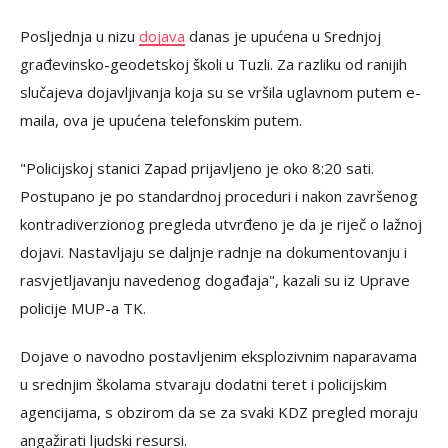
Posljednja u nizu
dojava
danas je upućena u Srednjoj
građevinsko-geodetskoj školi u Tuzli. Za razliku od ranijih
slučajeva dojavljivanja koja su se vršila uglavnom putem e-
maila, ova je upućena telefonskim putem.
"Policijskoj stanici Zapad prijavljeno je oko 8:20 sati.
Postupano je po standardnoj proceduri i nakon završenog
kontradiverzionog pregleda utvrđeno je da je riječ o lažnoj
dojavi. Nastavljaju se daljnje radnje na dokumentovanju i
rasvjetljavanju navedenog događaja", kazali su iz Uprave
policije MUP-a TK.
Dojave o navodno postavljenim eksplozivnim naparavama
u srednjim školama stvaraju dodatni teret i policijskim
agencijama, s obzirom da se za svaki KDZ pregled moraju
angažirati ljudski resursi.