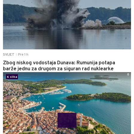
Pre 1 h
SVIJET
|
Zbog niskog vodostaja Dunava: Rumunija potapa
barže jednu za drugom za siguran rad nuklearke
0
6 slika