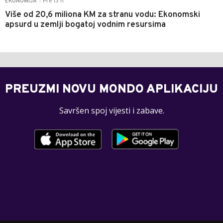
Pre 13 h
EKONOMIJA
|
Više od 20,6 miliona KM za stranu vodu: Ekonomski
apsurd u zemlji bogatoj vodnim resursima
PREUZMI NOVU MONDO APLIKACIJU
Savršen spoj vijesti i zabave.