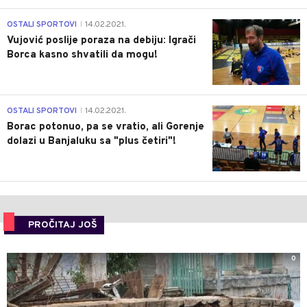
1
OSTALI SPORTOVI
14.02.2021.
|
Vujović poslije poraza na debiju: Igrači
Borca kasno shvatili da mogu!
3
OSTALI SPORTOVI
14.02.2021.
|
Borac potonuo, pa se vratio, ali Gorenje
dolazi u Banjaluku sa "plus četiri"!
PROČITAJ JOŠ
0