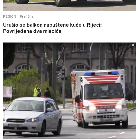
Pre 13 h
REGION
|
Urušio se balkon napuštene kuće u Rijeci:
Povrijeđena dva mladića
0