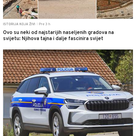
Pre 3 h
ISTORIJA KOJA ŽIVI
|
Ovo su neki od najstarijih naseljenih gradova na
svijetu: Njihova tajna i dalje fascinira svijet
0